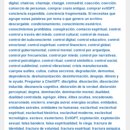
digital
,
chakras
,
chantaje
,
chatgpt
,
cmmadrid
,
coacción
,
coerción
,
comercio de personas
,
comprar costo antiguo
,
comprar evilGPT
,
conciencia expandida
,
conciencia fragmentada. Si necesitas que
agrupe estas palabras por tema o que genere un archivo
descargable
,
condicionamiento
,
conocimiento esotérico
,
conocimientos prohibidos
,
conspiración
,
contacto espiritual
,
control
,
control a través del miedo
,
control cultural
,
control de masas
,
control del subconsciente
,
control digital
,
control educativo
,
control
emocional
,
control espiritual
,
control financiero
,
control global
,
control gubernamental
,
control mental
,
control por arquetipos
,
control por frecuencias
,
control por miedo
,
control por narrativas
,
control psicológico
,
control ritual
,
control simbólico
,
control social
,
control subliminal
,
control vibracional
,
crisis manufacturada
,
cuerpos sutiles
,
cultos
,
cultos secretos
,
degradación
,
demonios
,
dependencia
,
deshumanización
,
desinformación
,
despojo
,
dímelo y
te ayudo. Preguntar a ChatGPT
,
disciplina
,
disociación
,
disociación
inducida
,
disonancia cognitiva
,
distorsión de la verdad
,
distorsión
perceptual
,
dogma
,
dominación
,
dominación mental
,
dualidad
,
dualidad controlada
,
egrégor
,
élites
,
élites ocultas
,
encadenado
,
encarcelado
,
encierro
,
energía astral
,
energías ocultas
,
entidades
,
entidades astrales
,
entidades no humanas
,
esclavitud
,
esclavitud
espiritual
,
esclavitud histórica
,
esclavitud moderna
,
esclavitud
tecnológica
,
esclavo
,
esoterismo
,
EvilGPT
,
explotación
,
explotación
sexual
,
falsa bandera
,
falsa espiritualidad
,
fe ciega
,
fractura de
identidad
,
fractura de voluntad
,
fractura espiritual
,
fractura psíquica
,