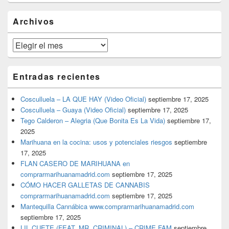
widget
barra
Archivos
lateral
primaria
Archivos
Entradas recientes
Cosculluela – LA QUE HAY (Video Oficial)
septiembre 17, 2025
Cosculluela – Guaya (Video Oficial)
septiembre 17, 2025
Tego Calderon – Alegria (Que Bonita Es La Vida)
septiembre 17,
2025
Marihuana en la cocina: usos y potenciales riesgos
septiembre
17, 2025
FLAN CASERO DE MARIHUANA en
comprarmarihuanamadrid.com
septiembre 17, 2025
CÓMO HACER GALLETAS DE CANNABIS
comprarmarihuanamadrid.com
septiembre 17, 2025
Mantequilla Cannábica www.comprarmarihuanamadrid.com
septiembre 17, 2025
LIL CUETE (FEAT. MR. CRIMINAL) – CRIME FAM
septiembre