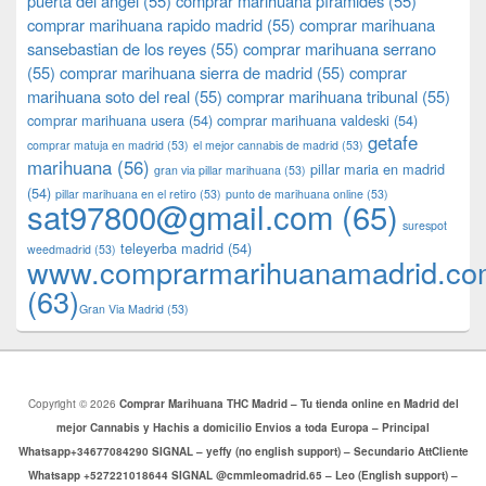
puerta del angel
(55)
comprar marihuana pìramides
(55)
comprar marihuana rapido madrid
(55)
comprar marihuana
sansebastian de los reyes
(55)
comprar marihuana serrano
(55)
comprar marihuana sierra de madrid
(55)
comprar
marihuana soto del real
(55)
comprar marihuana tribunal
(55)
comprar marihuana usera
(54)
comprar marihuana valdeski
(54)
getafe
comprar matuja en madrid
(53)
el mejor cannabis de madrid
(53)
marihuana
(56)
pillar maria en madrid
gran via pillar marihuana
(53)
(54)
pillar marihuana en el retiro
(53)
punto de marihuana online
(53)
sat97800@gmail.com
(65)
surespot
teleyerba madrid
(54)
weedmadrid
(53)
www.comprarmarihuanamadrid.c
(63)
​​Gran Via Madrid
(53)
Copyright © 2026
Comprar Marihuana THC Madrid – Tu tienda online en Madrid del
mejor Cannabis y Hachis a domicilio Envios a toda Europa – Principal
Whatsapp+34677084290 SIGNAL – yeffy (no english support) – Secundario AttCliente
Whatsapp +527221018644 SIGNAL @cmmleomadrid.65 – Leo (English support) –