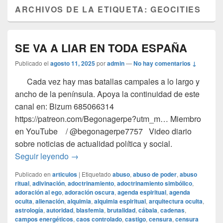
ARCHIVOS DE LA ETIQUETA:
GEOCITIES
SE VA A LIAR EN TODA ESPAÑA
Publicado el
agosto 11, 2025
por
admin
—
No hay comentarios ↓
Cada vez hay mas batallas campales a lo largo y
ancho de la península. Apoya la continuidad de este
canal en: Bizum 685066314
https://patreon.com/Begonagerpe?utm_m… Miembro
en YouTube / @begonagerpe7757 Video diario
sobre noticias de actualidad política y social.
SE VA A LIAR EN TODA ESPAÑA
Seguir leyendo
→
Publicado en
articulos
|
Etiquetado
abuso
,
abuso de poder
,
abuso
ritual
,
adivinación
,
adoctrinamiento
,
adoctrinamiento simbólico
,
adoración al ego
,
adoración oscura
,
agenda espiritual
,
agenda
oculta
,
alienación
,
alquimia
,
alquimia espiritual
,
arquitectura oculta
,
astrología
,
autoridad
,
blasfemia
,
brutalidad
,
cábala
,
cadenas
,
campos energéticos
,
caos controlado
,
castigo
,
censura
,
censura