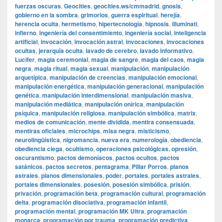
fuerzas oscuras
,
Geocities
,
geocities.ws/cmmadrid
,
gnosis
,
gobierno en la sombra
,
grimorios
,
guerra espiritual
,
herejía
,
herencia oculta
,
hermetismo
,
hipertecnología
,
hipnosis
,
illuminati
,
infierno
,
ingeniería del consentimiento
,
ingeniería social
,
inteligencia
artificial
,
invocación
,
invocación astral
,
invocaciones
,
invocaciones
ocultas
,
jerarquía oculta
,
lavado de cerebro
,
lavado informativo
,
Lucifer
,
magia ceremonial
,
magia de sangre
,
magia del caos
,
magia
negra
,
magia ritual
,
magia sexual
,
manipulación
,
manipulación
arquetípica
,
manipulación de creencias
,
manipulación emocional
,
manipulación energética
,
manipulación generacional
,
manipulación
genética
,
manipulación interdimensional
,
manipulación masiva
,
manipulación mediática
,
manipulación onírica
,
manipulación
psíquica
,
manipulación religiosa
,
manipulación simbólica
,
matrix
,
medios de comunicación
,
mente dividida
,
mentira consensuada
,
mentiras oficiales
,
microchips
,
misa negra
,
misticismo
,
neurolingüística
,
nigromancia
,
nueva era
,
numerología
,
obediencia
,
obediencia ciega
,
ocultismo
,
operaciones psicológicas
,
opresión
,
oscurantismo
,
pactos demoníacos
,
pactos ocultos
,
pactos
satánicos
,
pactos secretos
,
pentagrama
,
Pillar Porros
,
planos
astrales
,
planos dimensionales
,
poder
,
portales
,
portales astrales
,
portales dimensionales
,
posesión
,
posesión simbólica
,
prisión
,
privación
,
programación beta
,
programación cultural
,
programación
delta
,
programación disociativa
,
programación infantil
,
programación mental
,
programación MK Ultra
,
programación
monarca
,
programación por trauma
,
programación predictiva
,