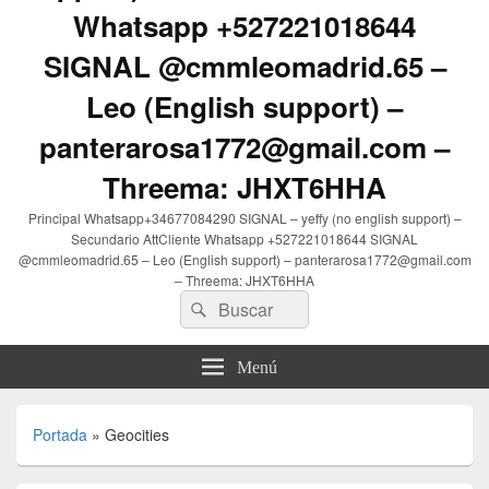
Whatsapp +527221018644
SIGNAL @cmmleomadrid.65 –
Leo (English support) –
panterarosa1772@gmail.com –
Threema: JHXT6HHA
Principal Whatsapp+34677084290 SIGNAL – yeffy (no english support) –
Secundario AttCliente Whatsapp +527221018644 SIGNAL
@cmmleomadrid.65 – Leo (English support) – panterarosa1772@gmail.com
– Threema: JHXT6HHA
Buscar
Buscar
por:
Menú
Portada
»
Geocities