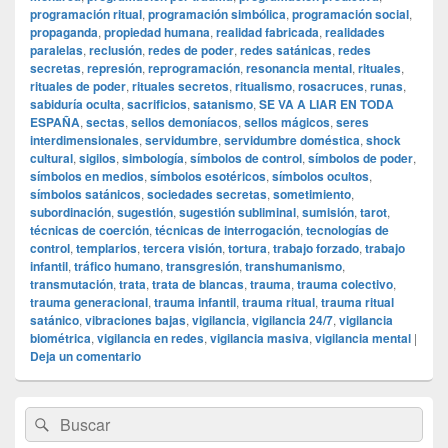
programación ritual
,
programación simbólica
,
programación social
,
propaganda
,
propiedad humana
,
realidad fabricada
,
realidades
paralelas
,
reclusión
,
redes de poder
,
redes satánicas
,
redes
secretas
,
represión
,
reprogramación
,
resonancia mental
,
rituales
,
rituales de poder
,
rituales secretos
,
ritualismo
,
rosacruces
,
runas
,
sabiduría oculta
,
sacrificios
,
satanismo
,
SE VA A LIAR EN TODA
ESPAÑA
,
sectas
,
sellos demoníacos
,
sellos mágicos
,
seres
interdimensionales
,
servidumbre
,
servidumbre doméstica
,
shock
cultural
,
sigilos
,
simbología
,
símbolos de control
,
símbolos de poder
,
símbolos en medios
,
símbolos esotéricos
,
símbolos ocultos
,
símbolos satánicos
,
sociedades secretas
,
sometimiento
,
subordinación
,
sugestión
,
sugestión subliminal
,
sumisión
,
tarot
,
técnicas de coerción
,
técnicas de interrogación
,
tecnologías de
control
,
templarios
,
tercera visión
,
tortura
,
trabajo forzado
,
trabajo
infantil
,
tráfico humano
,
transgresión
,
transhumanismo
,
transmutación
,
trata
,
trata de blancas
,
trauma
,
trauma colectivo
,
trauma generacional
,
trauma infantil
,
trauma ritual
,
trauma ritual
satánico
,
vibraciones bajas
,
vigilancia
,
vigilancia 24/7
,
vigilancia
biométrica
,
vigilancia en redes
,
vigilancia masiva
,
vigilancia mental
|
Deja un comentario
El
Buscar
Buscar
área
por:
de