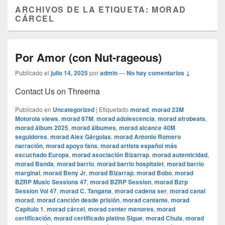
ARCHIVOS DE LA ETIQUETA:
MORAD
CÁRCEL
Por Amor (con Nut-rageous)
Publicado el
julio 14, 2025
por
admin
—
No hay comentarios ↓
Contact Us on Threema
Publicado en
Uncategorized
|
Etiquetado
morad
,
morad 23M
Motorola views
,
morad 87M
,
morad adolescencia
,
morad afrobeats
,
morad álbum 2025
,
morad álbumes
,
morad alcance 40M
seguidores
,
morad Alex Gárgolas
,
morad Antonio Romero
narración
,
morad apoyo fans
,
morad artista español más
escuchado Europa
,
morad asociación Bizarrap
,
morad autenticidad
,
morad Banda
,
morad barrio
,
morad barrio hospitalet
,
morad barrio
marginal
,
morad Beny Jr
,
morad Bizarrap
,
morad Bobo
,
morad
BZRP Music Sessions 47
,
morad BZRP Session
,
morad Bzrp
Session Vol 47
,
morad C. Tangana
,
morad cadena ser
,
morad canal
morad
,
morad canción desde prisión
,
morad cantante
,
morad
Capítulo 1
,
morad cárcel
,
morad center menores
,
morad
certificación
,
morad certificado platino Sigue
,
morad Chula
,
morad