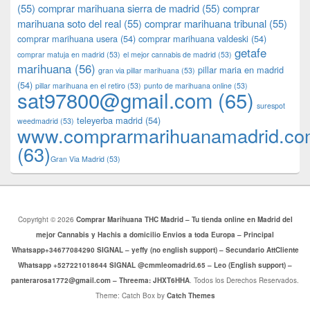
(55)
comprar marihuana sierra de madrid
(55)
comprar
marihuana soto del real
(55)
comprar marihuana tribunal
(55)
comprar marihuana usera
(54)
comprar marihuana valdeski
(54)
getafe
comprar matuja en madrid
(53)
el mejor cannabis de madrid
(53)
marihuana
(56)
pillar maria en madrid
gran via pillar marihuana
(53)
(54)
pillar marihuana en el retiro
(53)
punto de marihuana online
(53)
sat97800@gmail.com
(65)
surespot
teleyerba madrid
(54)
weedmadrid
(53)
www.comprarmarihuanamadrid.c
(63)
​​Gran Via Madrid
(53)
Copyright © 2026
Comprar Marihuana THC Madrid – Tu tienda online en Madrid del
mejor Cannabis y Hachis a domicilio Envios a toda Europa – Principal
Whatsapp+34677084290 SIGNAL – yeffy (no english support) – Secundario AttCliente
Whatsapp +527221018644 SIGNAL @cmmleomadrid.65 – Leo (English support) –
panterarosa1772@gmail.com – Threema: JHXT6HHA
. Todos los Derechos Reservados.
Theme: Catch Box by
Catch Themes