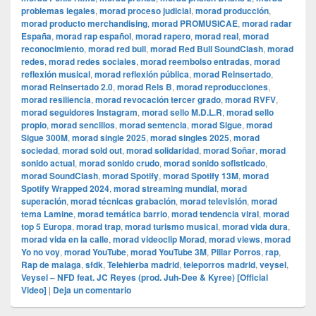
problemas legales
,
morad proceso judicial
,
morad producción
,
morad producto merchandising
,
morad PROMUSICAE
,
morad radar
España
,
morad rap español
,
morad rapero
,
morad real
,
morad
reconocimiento
,
morad red bull
,
morad Red Bull SoundClash
,
morad
redes
,
morad redes sociales
,
morad reembolso entradas
,
morad
reflexión musical
,
morad reflexión pública
,
morad Reinsertado
,
morad Reinsertado 2.0
,
morad Rels B
,
morad reproducciones
,
morad resiliencia
,
morad revocación tercer grado
,
morad RVFV
,
morad seguidores Instagram
,
morad sello M.D.L.R
,
morad sello
propio
,
morad sencillos
,
morad sentencia
,
morad Sigue
,
morad
Sigue 300M
,
morad single 2025
,
morad singles 2025
,
morad
sociedad
,
morad sold out
,
morad solidaridad
,
morad Soñar
,
morad
sonido actual
,
morad sonido crudo
,
morad sonido sofisticado
,
morad SoundClash
,
morad Spotify
,
morad Spotify 13M
,
morad
Spotify Wrapped 2024
,
morad streaming mundial
,
morad
superación
,
morad técnicas grabación
,
morad televisión
,
morad
tema Lamine
,
morad temática barrio
,
morad tendencia viral
,
morad
top 5 Europa
,
morad trap
,
morad turismo musical
,
morad vida dura
,
morad vida en la calle
,
morad videocli‏p Morad
,
morad views
,
morad
Yo no voy
,
morad YouTube
,
morad YouTube 3M
,
Pillar Porros
,
rap
,
Rap de malaga
,
sfdk
,
Telehierba madrid
,
teleporros madrid
,
veysel
,
Veysel – NFD feat. JC Reyes (prod. Juh-Dee & Kyree) [Official
Video]
|
Deja un comentario