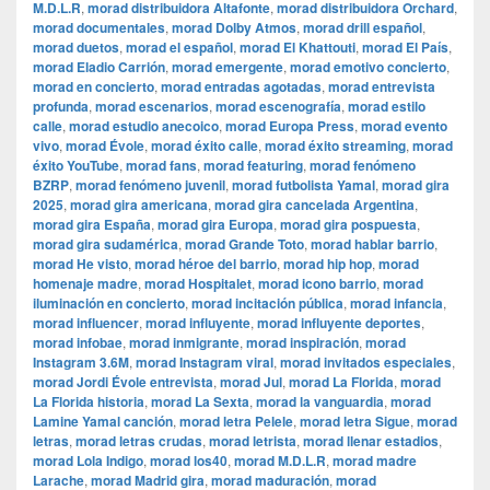
M.D.L.R
,
morad distribuidora Altafonte
,
morad distribuidora Orchard
,
morad documentales
,
morad Dolby Atmos
,
morad drill español
,
morad duetos
,
morad el español
,
morad El Khattouti
,
morad El País
,
morad Eladio Carrión
,
morad emergente
,
morad emotivo concierto
,
morad en concierto
,
morad entradas agotadas
,
morad entrevista
profunda
,
morad escenarios
,
morad escenografía
,
morad estilo
calle
,
morad estudio anecoico
,
morad Europa Press
,
morad evento
vivo
,
morad Évole
,
morad éxito calle
,
morad éxito streaming
,
morad
éxito YouTube
,
morad fans
,
morad featuring
,
morad fenómeno
BZRP
,
morad fenómeno juvenil
,
morad futbolista Yamal
,
morad gira
2025
,
morad gira americana
,
morad gira cancelada Argentina
,
morad gira España
,
morad gira Europa
,
morad gira pospuesta
,
morad gira sudamérica
,
morad Grande Toto
,
morad hablar barrio
,
morad He visto
,
morad héroe del barrio
,
morad hip hop
,
morad
homenaje madre
,
morad Hospitalet
,
morad icono barrio
,
morad
iluminación en concierto
,
morad incitación pública
,
morad infancia
,
morad influencer
,
morad influyente
,
morad influyente deportes
,
morad infobae
,
morad inmigrante
,
morad inspiración
,
morad
Instagram 3.6M
,
morad Instagram viral
,
morad invitados especiales
,
morad Jordi Évole entrevista
,
morad Jul
,
morad La Florida
,
morad
La Florida historia
,
morad La Sexta
,
morad la vanguardia
,
morad
Lamine Yamal canción
,
morad letra Pelele
,
morad letra Sigue
,
morad
letras
,
morad letras crudas
,
morad letrista
,
morad llenar estadios
,
morad Lola Indigo
,
morad los40
,
morad M.D.L.R
,
morad madre
Larache
,
morad Madrid gira
,
morad maduración
,
morad