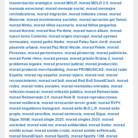
masterización analógica
,
morad MDLR
,
morad MDLR 2.0
,
morad
mensaje emocional
,
morad mensaje social
,
morad mensajes
reivindicativos
,
morad migración
,
morad millones vistas
,
morad
Motorola
,
morad movimientos sociales
,
morad narración gol Yamal
,
morad Ninho
,
morad niños escenario
,
morad Niños pequeños
,
morad Normal
,
morad Nos Perdone
,
morad nuevo álbum
,
morad
nuevo tema Contento
,
morad origen marroquí
,
morad oyentes
mensuales
,
morad padre Nador
,
morad Palau Sant Jordi
,
morad
pasarela urbana
,
morad Paz Nicki Nicole
,
morad Pelele
,
morad
Perezoso
,
morad performance
,
morad pirotecnia
,
morad polémicas
,
morad Ponle ritmo
,
morad prensa
,
morad prisión Brians 2
,
morad
problemas legales
,
morad proceso judicial
,
morad producción
,
morad producto merchandising
,
morad PROMUSICAE
,
morad radar
España
,
morad rap español
,
morad rapero
,
morad real
,
morad
reconocimiento
,
morad red bull
,
morad Red Bull SoundClash
,
morad
redes
,
morad redes sociales
,
morad reembolso entradas
,
morad
reflexión musical
,
morad reflexión pública
,
morad Reinsertado
,
morad Reinsertado 2.0
,
morad Rels B
,
morad reproducciones
,
morad resiliencia
,
morad revocación tercer grado
,
morad RVFV
,
morad seguidores Instagram
,
morad sello M.D.L.R
,
morad sello
propio
,
morad sencillos
,
morad sentencia
,
morad Sigue
,
morad
Sigue 300M
,
morad single 2025
,
morad singles 2025
,
morad
sociedad
,
morad sold out
,
morad solidaridad
,
morad Soñar
,
morad
sonido actual
,
morad sonido crudo
,
morad sonido sofisticado
,
morad SoundClash
,
morad Spotify
,
morad Spotify 13M
,
morad