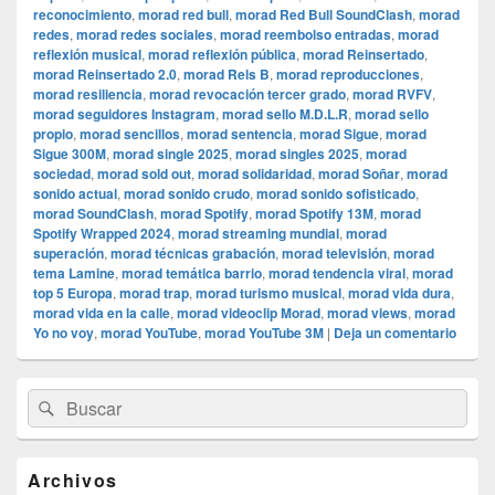
reconocimiento
,
morad red bull
,
morad Red Bull SoundClash
,
morad
redes
,
morad redes sociales
,
morad reembolso entradas
,
morad
reflexión musical
,
morad reflexión pública
,
morad Reinsertado
,
morad Reinsertado 2.0
,
morad Rels B
,
morad reproducciones
,
morad resiliencia
,
morad revocación tercer grado
,
morad RVFV
,
morad seguidores Instagram
,
morad sello M.D.L.R
,
morad sello
propio
,
morad sencillos
,
morad sentencia
,
morad Sigue
,
morad
Sigue 300M
,
morad single 2025
,
morad singles 2025
,
morad
sociedad
,
morad sold out
,
morad solidaridad
,
morad Soñar
,
morad
sonido actual
,
morad sonido crudo
,
morad sonido sofisticado
,
morad SoundClash
,
morad Spotify
,
morad Spotify 13M
,
morad
Spotify Wrapped 2024
,
morad streaming mundial
,
morad
superación
,
morad técnicas grabación
,
morad televisión
,
morad
tema Lamine
,
morad temática barrio
,
morad tendencia viral
,
morad
top 5 Europa
,
morad trap
,
morad turismo musical
,
morad vida dura
,
morad vida en la calle
,
morad videocli‏p Morad
,
morad views
,
morad
Yo no voy
,
morad YouTube
,
morad YouTube 3M
|
Deja un comentario
El
Buscar
Buscar
área
por:
de
widget
barra
Archivos
lateral