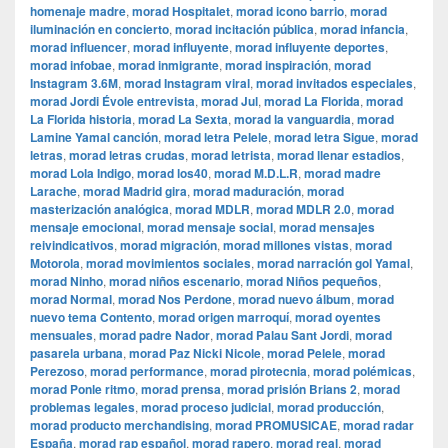
homenaje madre
,
morad Hospitalet
,
morad icono barrio
,
morad
iluminación en concierto
,
morad incitación pública
,
morad infancia
,
morad influencer
,
morad influyente
,
morad influyente deportes
,
morad infobae
,
morad inmigrante
,
morad inspiración
,
morad
Instagram 3.6M
,
morad Instagram viral
,
morad invitados especiales
,
morad Jordi Évole entrevista
,
morad Jul
,
morad La Florida
,
morad
La Florida historia
,
morad La Sexta
,
morad la vanguardia
,
morad
Lamine Yamal canción
,
morad letra Pelele
,
morad letra Sigue
,
morad
letras
,
morad letras crudas
,
morad letrista
,
morad llenar estadios
,
morad Lola Indigo
,
morad los40
,
morad M.D.L.R
,
morad madre
Larache
,
morad Madrid gira
,
morad maduración
,
morad
masterización analógica
,
morad MDLR
,
morad MDLR 2.0
,
morad
mensaje emocional
,
morad mensaje social
,
morad mensajes
reivindicativos
,
morad migración
,
morad millones vistas
,
morad
Motorola
,
morad movimientos sociales
,
morad narración gol Yamal
,
morad Ninho
,
morad niños escenario
,
morad Niños pequeños
,
morad Normal
,
morad Nos Perdone
,
morad nuevo álbum
,
morad
nuevo tema Contento
,
morad origen marroquí
,
morad oyentes
mensuales
,
morad padre Nador
,
morad Palau Sant Jordi
,
morad
pasarela urbana
,
morad Paz Nicki Nicole
,
morad Pelele
,
morad
Perezoso
,
morad performance
,
morad pirotecnia
,
morad polémicas
,
morad Ponle ritmo
,
morad prensa
,
morad prisión Brians 2
,
morad
problemas legales
,
morad proceso judicial
,
morad producción
,
morad producto merchandising
,
morad PROMUSICAE
,
morad radar
España
,
morad rap español
,
morad rapero
,
morad real
,
morad