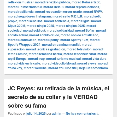
reflexión musical
,
morad reflexión pública
,
morad Reinsertado
,
morad Reinsertado 2.0
,
morad Rels B
,
morad reproducciones
,
morad resiliencia
,
morad revocación tercer grado
,
morad RVFV
,
morad seguidores Instagram
,
morad sello M.D.L.R
,
morad sello
propio
,
morad sencillos
,
morad sentencia
,
morad Sigue
,
morad
Sigue 300M
,
morad single 2025
,
morad singles 2025
,
morad
sociedad
,
morad sold out
,
morad solidaridad
,
morad Soñar
,
morad
sonido actual
,
morad sonido crudo
,
morad sonido sofisticado
,
morad SoundClash
,
morad Spotify
,
morad Spotify 13M
,
morad
Spotify Wrapped 2024
,
morad streaming mundial
,
morad
superación
,
morad técnicas grabación
,
morad televisión
,
morad
tema Lamine
,
morad temática barrio
,
morad tendencia viral
,
morad
top 5 Europa
,
morad trap
,
morad turismo musical
,
morad vida dura
,
morad vida en la calle
,
morad videocli‏p Morad
,
morad views
,
morad
Yo no voy
,
morad YouTube
,
morad YouTube 3M
|
Deja un comentario
JC Reyes: su retirada de la música, el
secreto de su collar y la VERDAD
sobre su fama
Publicado el
julio 14, 2025
por
admin
—
No hay comentarios ↓