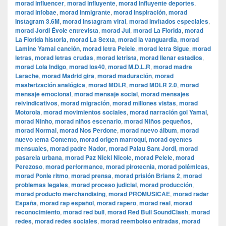
morad influencer
,
morad influyente
,
morad influyente deportes
,
morad infobae
,
morad inmigrante
,
morad inspiración
,
morad
Instagram 3.6M
,
morad Instagram viral
,
morad invitados especiales
,
morad Jordi Évole entrevista
,
morad Jul
,
morad La Florida
,
morad
La Florida historia
,
morad La Sexta
,
morad la vanguardia
,
morad
Lamine Yamal canción
,
morad letra Pelele
,
morad letra Sigue
,
morad
letras
,
morad letras crudas
,
morad letrista
,
morad llenar estadios
,
morad Lola Indigo
,
morad los40
,
morad M.D.L.R
,
morad madre
Larache
,
morad Madrid gira
,
morad maduración
,
morad
masterización analógica
,
morad MDLR
,
morad MDLR 2.0
,
morad
mensaje emocional
,
morad mensaje social
,
morad mensajes
reivindicativos
,
morad migración
,
morad millones vistas
,
morad
Motorola
,
morad movimientos sociales
,
morad narración gol Yamal
,
morad Ninho
,
morad niños escenario
,
morad Niños pequeños
,
morad Normal
,
morad Nos Perdone
,
morad nuevo álbum
,
morad
nuevo tema Contento
,
morad origen marroquí
,
morad oyentes
mensuales
,
morad padre Nador
,
morad Palau Sant Jordi
,
morad
pasarela urbana
,
morad Paz Nicki Nicole
,
morad Pelele
,
morad
Perezoso
,
morad performance
,
morad pirotecnia
,
morad polémicas
,
morad Ponle ritmo
,
morad prensa
,
morad prisión Brians 2
,
morad
problemas legales
,
morad proceso judicial
,
morad producción
,
morad producto merchandising
,
morad PROMUSICAE
,
morad radar
España
,
morad rap español
,
morad rapero
,
morad real
,
morad
reconocimiento
,
morad red bull
,
morad Red Bull SoundClash
,
morad
redes
,
morad redes sociales
,
morad reembolso entradas
,
morad