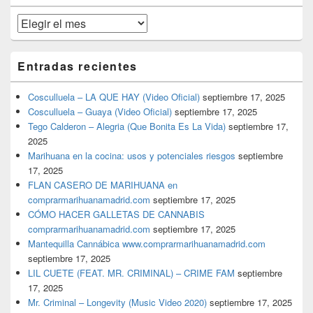
primaria
Archivos
Entradas recientes
Cosculluela – LA QUE HAY (Video Oficial)
septiembre 17, 2025
Cosculluela – Guaya (Video Oficial)
septiembre 17, 2025
Tego Calderon – Alegria (Que Bonita Es La Vida)
septiembre 17,
2025
Marihuana en la cocina: usos y potenciales riesgos
septiembre
17, 2025
FLAN CASERO DE MARIHUANA en
comprarmarihuanamadrid.com
septiembre 17, 2025
CÓMO HACER GALLETAS DE CANNABIS
comprarmarihuanamadrid.com
septiembre 17, 2025
Mantequilla Cannábica www.comprarmarihuanamadrid.com
septiembre 17, 2025
LIL CUETE (FEAT. MR. CRIMINAL) – CRIME FAM
septiembre
17, 2025
Mr. Criminal – Longevity (Music Video 2020)
septiembre 17, 2025