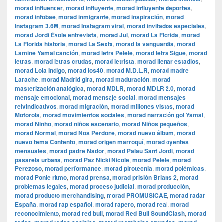
morad influencer
,
morad influyente
,
morad influyente deportes
,
morad infobae
,
morad inmigrante
,
morad inspiración
,
morad
Instagram 3.6M
,
morad Instagram viral
,
morad invitados especiales
,
morad Jordi Évole entrevista
,
morad Jul
,
morad La Florida
,
morad
La Florida historia
,
morad La Sexta
,
morad la vanguardia
,
morad
Lamine Yamal canción
,
morad letra Pelele
,
morad letra Sigue
,
morad
letras
,
morad letras crudas
,
morad letrista
,
morad llenar estadios
,
morad Lola Indigo
,
morad los40
,
morad M.D.L.R
,
morad madre
Larache
,
morad Madrid gira
,
morad maduración
,
morad
masterización analógica
,
morad MDLR
,
morad MDLR 2.0
,
morad
mensaje emocional
,
morad mensaje social
,
morad mensajes
reivindicativos
,
morad migración
,
morad millones vistas
,
morad
Motorola
,
morad movimientos sociales
,
morad narración gol Yamal
,
morad Ninho
,
morad niños escenario
,
morad Niños pequeños
,
morad Normal
,
morad Nos Perdone
,
morad nuevo álbum
,
morad
nuevo tema Contento
,
morad origen marroquí
,
morad oyentes
mensuales
,
morad padre Nador
,
morad Palau Sant Jordi
,
morad
pasarela urbana
,
morad Paz Nicki Nicole
,
morad Pelele
,
morad
Perezoso
,
morad performance
,
morad pirotecnia
,
morad polémicas
,
morad Ponle ritmo
,
morad prensa
,
morad prisión Brians 2
,
morad
problemas legales
,
morad proceso judicial
,
morad producción
,
morad producto merchandising
,
morad PROMUSICAE
,
morad radar
España
,
morad rap español
,
morad rapero
,
morad real
,
morad
reconocimiento
,
morad red bull
,
morad Red Bull SoundClash
,
morad
,
,
,