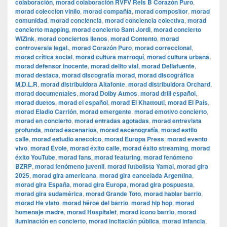
colaboración
,
morad colaboración RVFV Rels B Corazón Puro
,
morad coleccion vinilo
,
morad compañía
,
morad compositor
,
morad
comunidad
,
morad conciencia
,
morad conciencia colectiva
,
morad
concierto mapping
,
morad concierto Sant Jordi
,
morad concierto
WiZink
,
morad conciertos llenos
,
morad Contento
,
morad
controversia legal.
,
morad Corazón Puro
,
morad correccional
,
morad crítica social
,
morad cultura marroquí
,
morad cultura urbana
,
morad defensor inocente
,
morad delito vial
,
morad Dellafuente
,
morad destaca
,
morad discografía morad
,
morad discográfica
M.D.L.R
,
morad distribuidora Altafonte
,
morad distribuidora Orchard
,
morad documentales
,
morad Dolby Atmos
,
morad drill español
,
morad duetos
,
morad el español
,
morad El Khattouti
,
morad El País
,
morad Eladio Carrión
,
morad emergente
,
morad emotivo concierto
,
morad en concierto
,
morad entradas agotadas
,
morad entrevista
profunda
,
morad escenarios
,
morad escenografía
,
morad estilo
calle
,
morad estudio anecoico
,
morad Europa Press
,
morad evento
vivo
,
morad Évole
,
morad éxito calle
,
morad éxito streaming
,
morad
éxito YouTube
,
morad fans
,
morad featuring
,
morad fenómeno
BZRP
,
morad fenómeno juvenil
,
morad futbolista Yamal
,
morad gira
2025
,
morad gira americana
,
morad gira cancelada Argentina
,
morad gira España
,
morad gira Europa
,
morad gira pospuesta
,
morad gira sudamérica
,
morad Grande Toto
,
morad hablar barrio
,
morad He visto
,
morad héroe del barrio
,
morad hip hop
,
morad
homenaje madre
,
morad Hospitalet
,
morad icono barrio
,
morad
iluminación en concierto
,
morad incitación pública
,
morad infancia
,