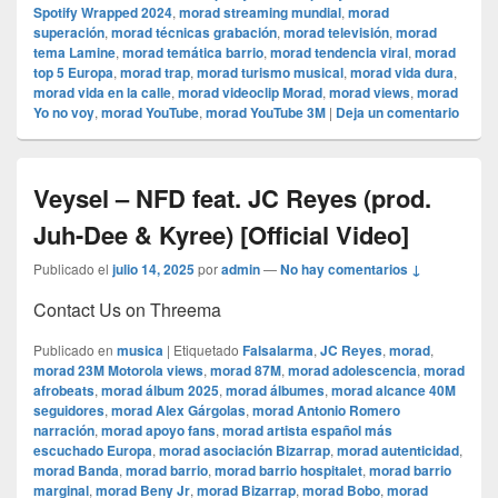
Spotify Wrapped 2024
,
morad streaming mundial
,
morad
superación
,
morad técnicas grabación
,
morad televisión
,
morad
tema Lamine
,
morad temática barrio
,
morad tendencia viral
,
morad
top 5 Europa
,
morad trap
,
morad turismo musical
,
morad vida dura
,
morad vida en la calle
,
morad videocli‏p Morad
,
morad views
,
morad
Yo no voy
,
morad YouTube
,
morad YouTube 3M
|
Deja un comentario
Veysel – NFD feat. JC Reyes (prod.
Juh-Dee & Kyree) [Official Video]
Publicado el
julio 14, 2025
por
admin
—
No hay comentarios ↓
Contact Us on Threema
Publicado en
musica
|
Etiquetado
Falsalarma
,
JC Reyes
,
morad
,
morad 23M Motorola views
,
morad 87M
,
morad adolescencia
,
morad
afrobeats
,
morad álbum 2025
,
morad álbumes
,
morad alcance 40M
seguidores
,
morad Alex Gárgolas
,
morad Antonio Romero
narración
,
morad apoyo fans
,
morad artista español más
escuchado Europa
,
morad asociación Bizarrap
,
morad autenticidad
,
morad Banda
,
morad barrio
,
morad barrio hospitalet
,
morad barrio
marginal
,
morad Beny Jr
,
morad Bizarrap
,
morad Bobo
,
morad