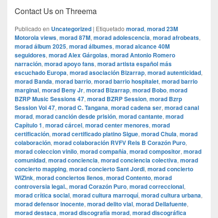
Contact Us on Threema
Publicado en
Uncategorized
|
Etiquetado
morad
,
morad 23M
Motorola views
,
morad 87M
,
morad adolescencia
,
morad afrobeats
,
morad álbum 2025
,
morad álbumes
,
morad alcance 40M
seguidores
,
morad Alex Gárgolas
,
morad Antonio Romero
narración
,
morad apoyo fans
,
morad artista español más
escuchado Europa
,
morad asociación Bizarrap
,
morad autenticidad
,
morad Banda
,
morad barrio
,
morad barrio hospitalet
,
morad barrio
marginal
,
morad Beny Jr
,
morad Bizarrap
,
morad Bobo
,
morad
BZRP Music Sessions 47
,
morad BZRP Session
,
morad Bzrp
Session Vol 47
,
morad C. Tangana
,
morad cadena ser
,
morad canal
morad
,
morad canción desde prisión
,
morad cantante
,
morad
Capítulo 1
,
morad cárcel
,
morad center menores
,
morad
certificación
,
morad certificado platino Sigue
,
morad Chula
,
morad
colaboración
,
morad colaboración RVFV Rels B Corazón Puro
,
morad coleccion vinilo
,
morad compañía
,
morad compositor
,
morad
comunidad
,
morad conciencia
,
morad conciencia colectiva
,
morad
concierto mapping
,
morad concierto Sant Jordi
,
morad concierto
WiZink
,
morad conciertos llenos
,
morad Contento
,
morad
controversia legal.
,
morad Corazón Puro
,
morad correccional
,
morad crítica social
,
morad cultura marroquí
,
morad cultura urbana
,
morad defensor inocente
,
morad delito vial
,
morad Dellafuente
,
morad destaca
,
morad discografía morad
,
morad discográfica