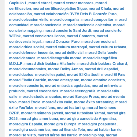
Capítulo 1
,
morad cárcel
,
morad center menores
,
morad
certificación
,
morad certificado platino Sigue
,
morad Chula
,
morad
colaboración
,
morad colaboración RVFV Rels B Corazón Puro
,
morad coleccion vinilo
,
morad compañía
,
morad compositor
,
morad
comunidad
,
morad conciencia
,
morad conciencia colectiva
,
morad
concierto mapping
,
morad concierto Sant Jordi
,
morad concierto
WiZink
,
morad conciertos llenos
,
morad Contento
,
morad
controversia legal.
,
morad Corazón Puro
,
morad correccional
,
morad crítica social
,
morad cultura marroquí
,
morad cultura urbana
,
morad defensor inocente
,
morad delito vial
,
morad Dellafuente
,
morad destaca
,
morad discografía morad
,
morad discográfica
M.D.L.R
,
morad distribuidora Altafonte
,
morad distribuidora Orchard
,
morad documentales
,
morad Dolby Atmos
,
morad drill español
,
morad duetos
,
morad el español
,
morad El Khattouti
,
morad El País
,
morad Eladio Carrión
,
morad emergente
,
morad emotivo concierto
,
morad en concierto
,
morad entradas agotadas
,
morad entrevista
profunda
,
morad escenarios
,
morad escenografía
,
morad estilo
calle
,
morad estudio anecoico
,
morad Europa Press
,
morad evento
vivo
,
morad Évole
,
morad éxito calle
,
morad éxito streaming
,
morad
éxito YouTube
,
morad fans
,
morad featuring
,
morad fenómeno
BZRP
,
morad fenómeno juvenil
,
morad futbolista Yamal
,
morad gira
2025
,
morad gira americana
,
morad gira cancelada Argentina
,
morad gira España
,
morad gira Europa
,
morad gira pospuesta
,
morad gira sudamérica
,
morad Grande Toto
,
morad hablar barrio
,
morad He visto
,
morad héroe del barrio
,
morad hip hop
,
morad