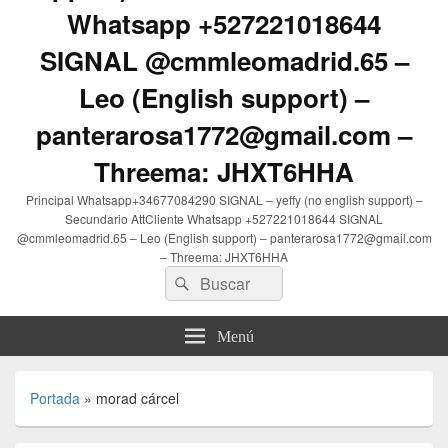
Whatsapp +527221018644
SIGNAL @cmmleomadrid.65 –
Leo (English support) –
panterarosa1772@gmail.com –
Threema: JHXT6HHA
Principal Whatsapp+34677084290 SIGNAL – yeffy (no english support) –
Secundario AttCliente Whatsapp +527221018644 SIGNAL
@cmmleomadrid.65 – Leo (English support) – panterarosa1772@gmail.com
– Threema: JHXT6HHA
Buscar
Buscar
por:
Menú
Portada
»
morad cárcel