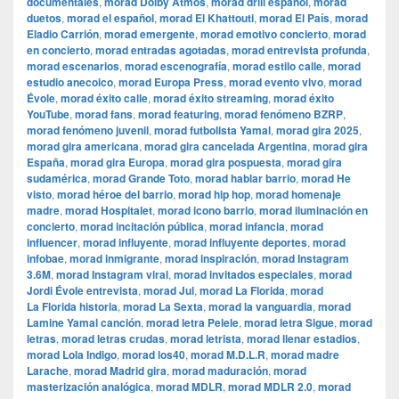
documentales
,
morad Dolby Atmos
,
morad drill español
,
morad
duetos
,
morad el español
,
morad El Khattouti
,
morad El País
,
morad
Eladio Carrión
,
morad emergente
,
morad emotivo concierto
,
morad
en concierto
,
morad entradas agotadas
,
morad entrevista profunda
,
morad escenarios
,
morad escenografía
,
morad estilo calle
,
morad
estudio anecoico
,
morad Europa Press
,
morad evento vivo
,
morad
Évole
,
morad éxito calle
,
morad éxito streaming
,
morad éxito
YouTube
,
morad fans
,
morad featuring
,
morad fenómeno BZRP
,
morad fenómeno juvenil
,
morad futbolista Yamal
,
morad gira 2025
,
morad gira americana
,
morad gira cancelada Argentina
,
morad gira
España
,
morad gira Europa
,
morad gira pospuesta
,
morad gira
sudamérica
,
morad Grande Toto
,
morad hablar barrio
,
morad He
visto
,
morad héroe del barrio
,
morad hip hop
,
morad homenaje
madre
,
morad Hospitalet
,
morad icono barrio
,
morad iluminación en
concierto
,
morad incitación pública
,
morad infancia
,
morad
influencer
,
morad influyente
,
morad influyente deportes
,
morad
infobae
,
morad inmigrante
,
morad inspiración
,
morad Instagram
3.6M
,
morad Instagram viral
,
morad invitados especiales
,
morad
Jordi Évole entrevista
,
morad Jul
,
morad La Florida
,
morad
La Florida historia
,
morad La Sexta
,
morad la vanguardia
,
morad
Lamine Yamal canción
,
morad letra Pelele
,
morad letra Sigue
,
morad
letras
,
morad letras crudas
,
morad letrista
,
morad llenar estadios
,
morad Lola Indigo
,
morad los40
,
morad M.D.L.R
,
morad madre
Larache
,
morad Madrid gira
,
morad maduración
,
morad
masterización analógica
,
morad MDLR
,
morad MDLR 2.0
,
morad