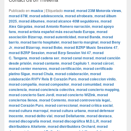
Publicado en
musica
|
Etiquetado
morad
,
morad 23M Motorola views
,
morad 87M
,
morad adolescencia
,
morad afrobeats
,
morad álbum
2025
,
morad álbumes
,
morad alcance 40M seguidores
,
morad
Alex Gárgolas
,
morad Antonio Romero narración
,
morad apoyo
fans
,
morad artista español más escuchado Europa
,
morad
asociación Bizarrap
,
morad autenticidad
,
morad Banda
,
morad
barrio
,
morad barrio hospitalet
,
morad barrio marginal
,
morad Beny
Jr
,
morad Bizarrap
,
morad Bobo
,
morad BZRP Music Sessions 47
,
morad BZRP Session
,
morad Bzrp Session Vol 47
,
morad
C. Tangana
,
morad cadena ser
,
morad canal morad
,
morad canción
desde prisión
,
morad cantante
,
morad Capítulo 1
,
morad cárcel
,
morad center menores
,
morad certificación
,
morad certificado
platino Sigue
,
morad Chula
,
morad colaboración
,
morad
colaboración RVFV Rels B Corazón Puro
,
morad coleccion vinilo
,
morad compañía
,
morad compositor
,
morad comunidad
,
morad
conciencia
,
morad conciencia colectiva
,
morad concierto mapping
,
morad concierto Sant Jordi
,
morad concierto WiZink
,
morad
conciertos llenos
,
morad Contento
,
morad controversia legal.
,
morad Corazón Puro
,
morad correccional
,
morad crítica social
,
morad cultura marroquí
,
morad cultura urbana
,
morad defensor
inocente
,
morad delito vial
,
morad Dellafuente
,
morad destaca
,
morad discografía morad
,
morad discográfica M.D.L.R
,
morad
distribuidora Altafonte
,
morad distribuidora Orchard
,
morad