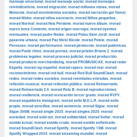
mensaje emocional
,
morad mensaje social
,
morad mensajes
reivindicativos
,
morad migración
,
morad millones vistas
,
morad
Motorola
,
morad movimientos sociales
,
morad narración gol Yamal
,
morad Ninho
,
morad niños escenario
,
morad Niños pequeños
,
morad Normal
,
morad Nos Perdone
,
morad nuevo álbum
,
morad
nuevo tema Contento
,
morad origen marroquí
,
morad oyentes
mensuales
,
morad padre Nador
,
morad Palau Sant Jordi
,
morad
pasarela urbana
,
morad Paz Nicki Nicole
,
morad Pelele
,
morad
Perezoso
,
morad performance
,
morad pirotecnia
,
morad polémicas
,
morad Ponle ritmo
,
morad prensa
,
morad prisión Brians 2
,
morad
problemas legales
,
morad proceso judicial
,
morad producción
,
morad producto merchandising
,
morad PROMUSICAE
,
morad radar
España
,
morad rap español
,
morad rapero
,
morad real
,
morad
reconocimiento
,
morad red bull
,
morad Red Bull SoundClash
,
morad
redes
,
morad redes sociales
,
morad reembolso entradas
,
morad
reflexión musical
,
morad reflexión pública
,
morad Reinsertado
,
morad Reinsertado 2.0
,
morad Rels B
,
morad reproducciones
,
morad resiliencia
,
morad revocación tercer grado
,
morad RVFV
,
morad seguidores Instagram
,
morad sello M.D.L.R
,
morad sello
propio
,
morad sencillos
,
morad sentencia
,
morad Sigue
,
morad
Sigue 300M
,
morad single 2025
,
morad singles 2025
,
morad
sociedad
,
morad sold out
,
morad solidaridad
,
morad Soñar
,
morad
sonido actual
,
morad sonido crudo
,
morad sonido sofisticado
,
morad SoundClash
,
morad Spotify
,
morad Spotify 13M
,
morad
Spotify Wrapped 2024
,
morad streaming mundial
,
morad