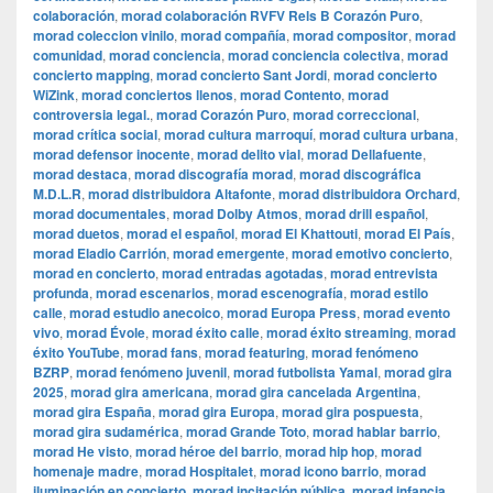
colaboración
,
morad colaboración RVFV Rels B Corazón Puro
,
morad coleccion vinilo
,
morad compañía
,
morad compositor
,
morad
comunidad
,
morad conciencia
,
morad conciencia colectiva
,
morad
concierto mapping
,
morad concierto Sant Jordi
,
morad concierto
WiZink
,
morad conciertos llenos
,
morad Contento
,
morad
controversia legal.
,
morad Corazón Puro
,
morad correccional
,
morad crítica social
,
morad cultura marroquí
,
morad cultura urbana
,
morad defensor inocente
,
morad delito vial
,
morad Dellafuente
,
morad destaca
,
morad discografía morad
,
morad discográfica
M.D.L.R
,
morad distribuidora Altafonte
,
morad distribuidora Orchard
,
morad documentales
,
morad Dolby Atmos
,
morad drill español
,
morad duetos
,
morad el español
,
morad El Khattouti
,
morad El País
,
morad Eladio Carrión
,
morad emergente
,
morad emotivo concierto
,
morad en concierto
,
morad entradas agotadas
,
morad entrevista
profunda
,
morad escenarios
,
morad escenografía
,
morad estilo
calle
,
morad estudio anecoico
,
morad Europa Press
,
morad evento
vivo
,
morad Évole
,
morad éxito calle
,
morad éxito streaming
,
morad
éxito YouTube
,
morad fans
,
morad featuring
,
morad fenómeno
BZRP
,
morad fenómeno juvenil
,
morad futbolista Yamal
,
morad gira
2025
,
morad gira americana
,
morad gira cancelada Argentina
,
morad gira España
,
morad gira Europa
,
morad gira pospuesta
,
morad gira sudamérica
,
morad Grande Toto
,
morad hablar barrio
,
morad He visto
,
morad héroe del barrio
,
morad hip hop
,
morad
homenaje madre
,
morad Hospitalet
,
morad icono barrio
,
morad
iluminación en concierto
,
morad incitación pública
,
morad infancia
,