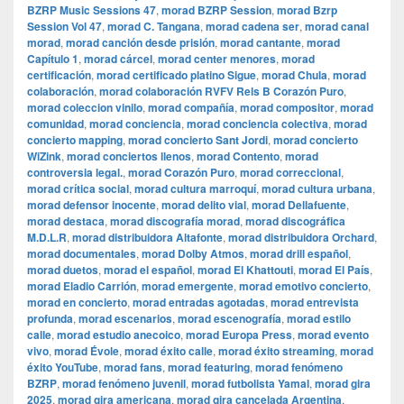
BZRP Music Sessions 47
,
morad BZRP Session
,
morad Bzrp
Session Vol 47
,
morad C. Tangana
,
morad cadena ser
,
morad canal
morad
,
morad canción desde prisión
,
morad cantante
,
morad
Capítulo 1
,
morad cárcel
,
morad center menores
,
morad
certificación
,
morad certificado platino Sigue
,
morad Chula
,
morad
colaboración
,
morad colaboración RVFV Rels B Corazón Puro
,
morad coleccion vinilo
,
morad compañía
,
morad compositor
,
morad
comunidad
,
morad conciencia
,
morad conciencia colectiva
,
morad
concierto mapping
,
morad concierto Sant Jordi
,
morad concierto
WiZink
,
morad conciertos llenos
,
morad Contento
,
morad
controversia legal.
,
morad Corazón Puro
,
morad correccional
,
morad crítica social
,
morad cultura marroquí
,
morad cultura urbana
,
morad defensor inocente
,
morad delito vial
,
morad Dellafuente
,
morad destaca
,
morad discografía morad
,
morad discográfica
M.D.L.R
,
morad distribuidora Altafonte
,
morad distribuidora Orchard
,
morad documentales
,
morad Dolby Atmos
,
morad drill español
,
morad duetos
,
morad el español
,
morad El Khattouti
,
morad El País
,
morad Eladio Carrión
,
morad emergente
,
morad emotivo concierto
,
morad en concierto
,
morad entradas agotadas
,
morad entrevista
profunda
,
morad escenarios
,
morad escenografía
,
morad estilo
calle
,
morad estudio anecoico
,
morad Europa Press
,
morad evento
vivo
,
morad Évole
,
morad éxito calle
,
morad éxito streaming
,
morad
éxito YouTube
,
morad fans
,
morad featuring
,
morad fenómeno
BZRP
,
morad fenómeno juvenil
,
morad futbolista Yamal
,
morad gira
2025
,
morad gira americana
,
morad gira cancelada Argentina
,