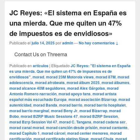
JC Reyes: «El sistema en España es
una mierda. Que me quiten un 47%
de impuestos es de envidiosos»
Publicado el
julio 14, 2025
por
admin
—
No hay comentarios ↓
Contact Us on Threema
Publicado en
articulos
|
Etiquetado
JC Reyes: "El sistema en España
es una mierda. Que me quiten un 47% de impuestos es de
envidiosos"
,
morad
,
morad 23M Motorola views
,
morad 87M
,
morad
adolescencia
,
morad afrobeats
,
morad álbum 2025
,
morad álbumes
,
morad alcance 40M seguidores
,
morad Alex Gárgolas
,
morad
Antonio Romero narración
,
morad apoyo fans
,
morad artista
español más escuchado Europa
,
morad asociación Bizarrap
,
morad
autenticidad
,
morad Banda
,
morad barrio
,
morad barrio hospitalet
,
morad barrio marginal
,
morad Beny Jr
,
morad Bizarrap
,
morad
Bobo
,
morad BZRP Music Sessions 47
,
morad BZRP Session
,
morad Bzrp Session Vol 47
,
morad C. Tangana
,
morad cadena ser
,
morad canal morad
,
morad canción desde prisión
,
morad cantante
,
morad Capítulo 1
,
morad cárcel
,
morad center menores
,
morad
certificación
,
morad certificado platino Sigue
,
morad Chula
,
morad