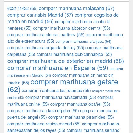
comparr marihuana malasaña
(57)
602174422
(55)
comprar cannabis Madrid
(57)
comprar cogollos de
maria en madrid
(56)
comprar marihuana alcala de
henares
(55)
comprar marihuana alcorcon central
(55)
comprar marihuana alonso martinez
(55)
comprar marihuana
alto de extremadura
(55)
comprar marihuana aranjuez
(54)
comprar marihuana arganda del rey
(55)
comprar marihuana
carpetana
(55)
comprar marihuana club cannabico
(55)
comprar marihuana de exterior en madrid
(58)
comprar marihuana en España
(59)
comprar
comprar marihuana en mano en
marihuana en Madrid
(54)
comprar marihuana getafe
madrid
(55)
(62)
comprar marihuana las retamas
(55)
comprar marihuana
comprar marihuana navacerrada
(55)
comprar
madrid
(53)
marihuana online
(55)
comprar marihuana opañel
(55)
comprar marihuana plaza eliptica
(55)
comprar marihuana
puerta del angel
(55)
comprar marihuana pìramides
(55)
comprar marihuana rapido madrid
(55)
comprar marihuana
sansebastian de los reyes
(55)
comprar marihuana serrano