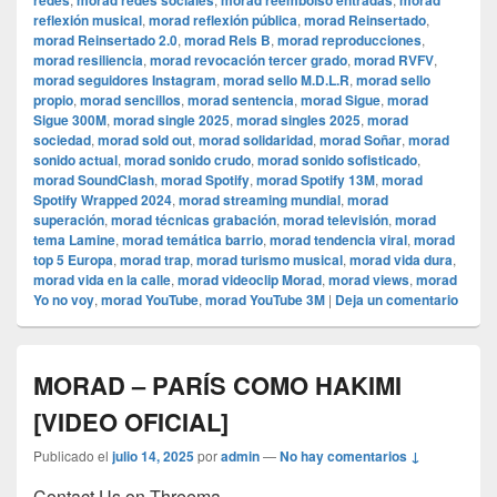
redes
morad redes sociales
morad reembolso entradas
morad
reflexión musical
,
morad reflexión pública
,
morad Reinsertado
,
morad Reinsertado 2.0
,
morad Rels B
,
morad reproducciones
,
morad resiliencia
,
morad revocación tercer grado
,
morad RVFV
,
morad seguidores Instagram
,
morad sello M.D.L.R
,
morad sello
propio
,
morad sencillos
,
morad sentencia
,
morad Sigue
,
morad
Sigue 300M
,
morad single 2025
,
morad singles 2025
,
morad
sociedad
,
morad sold out
,
morad solidaridad
,
morad Soñar
,
morad
sonido actual
,
morad sonido crudo
,
morad sonido sofisticado
,
morad SoundClash
,
morad Spotify
,
morad Spotify 13M
,
morad
Spotify Wrapped 2024
,
morad streaming mundial
,
morad
superación
,
morad técnicas grabación
,
morad televisión
,
morad
tema Lamine
,
morad temática barrio
,
morad tendencia viral
,
morad
top 5 Europa
,
morad trap
,
morad turismo musical
,
morad vida dura
,
morad vida en la calle
,
morad videocli‏p Morad
,
morad views
,
morad
Yo no voy
,
morad YouTube
,
morad YouTube 3M
|
Deja un comentario
MORAD – PARÍS COMO HAKIMI
[VIDEO OFICIAL]
Publicado el
julio 14, 2025
por
admin
—
No hay comentarios ↓
Contact Us on Threema