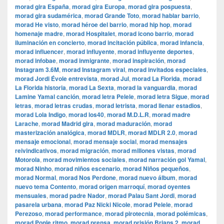
morad gira España
,
morad gira Europa
,
morad gira pospuesta
,
morad gira sudamérica
,
morad Grande Toto
,
morad hablar barrio
,
morad He visto
,
morad héroe del barrio
,
morad hip hop
,
morad
homenaje madre
,
morad Hospitalet
,
morad icono barrio
,
morad
iluminación en concierto
,
morad incitación pública
,
morad infancia
,
morad influencer
,
morad influyente
,
morad influyente deportes
,
morad infobae
,
morad inmigrante
,
morad inspiración
,
morad
Instagram 3.6M
,
morad Instagram viral
,
morad invitados especiales
,
morad Jordi Évole entrevista
,
morad Jul
,
morad La Florida
,
morad
La Florida historia
,
morad La Sexta
,
morad la vanguardia
,
morad
Lamine Yamal canción
,
morad letra Pelele
,
morad letra Sigue
,
morad
letras
,
morad letras crudas
,
morad letrista
,
morad llenar estadios
,
morad Lola Indigo
,
morad los40
,
morad M.D.L.R
,
morad madre
Larache
,
morad Madrid gira
,
morad maduración
,
morad
masterización analógica
,
morad MDLR
,
morad MDLR 2.0
,
morad
mensaje emocional
,
morad mensaje social
,
morad mensajes
reivindicativos
,
morad migración
,
morad millones vistas
,
morad
Motorola
,
morad movimientos sociales
,
morad narración gol Yamal
,
morad Ninho
,
morad niños escenario
,
morad Niños pequeños
,
morad Normal
,
morad Nos Perdone
,
morad nuevo álbum
,
morad
nuevo tema Contento
,
morad origen marroquí
,
morad oyentes
mensuales
,
morad padre Nador
,
morad Palau Sant Jordi
,
morad
pasarela urbana
,
morad Paz Nicki Nicole
,
morad Pelele
,
morad
Perezoso
,
morad performance
,
morad pirotecnia
,
morad polémicas
,
morad Ponle ritmo
,
morad prensa
,
morad prisión Brians 2
,
morad