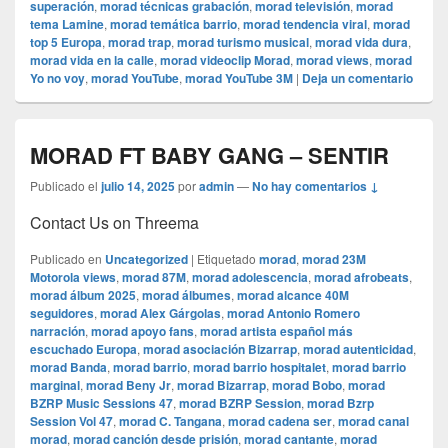
superación
,
morad técnicas grabación
,
morad televisión
,
morad
tema Lamine
,
morad temática barrio
,
morad tendencia viral
,
morad
top 5 Europa
,
morad trap
,
morad turismo musical
,
morad vida dura
,
morad vida en la calle
,
morad videocli‏p Morad
,
morad views
,
morad
Yo no voy
,
morad YouTube
,
morad YouTube 3M
|
Deja un comentario
MORAD FT BABY GANG – SENTIR
Publicado el
julio 14, 2025
por
admin
—
No hay comentarios ↓
Contact Us on Threema
Publicado en
Uncategorized
|
Etiquetado
morad
,
morad 23M
Motorola views
,
morad 87M
,
morad adolescencia
,
morad afrobeats
,
morad álbum 2025
,
morad álbumes
,
morad alcance 40M
seguidores
,
morad Alex Gárgolas
,
morad Antonio Romero
narración
,
morad apoyo fans
,
morad artista español más
escuchado Europa
,
morad asociación Bizarrap
,
morad autenticidad
,
morad Banda
,
morad barrio
,
morad barrio hospitalet
,
morad barrio
marginal
,
morad Beny Jr
,
morad Bizarrap
,
morad Bobo
,
morad
BZRP Music Sessions 47
,
morad BZRP Session
,
morad Bzrp
Session Vol 47
,
morad C. Tangana
,
morad cadena ser
,
morad canal
morad
,
morad canción desde prisión
,
morad cantante
,
morad