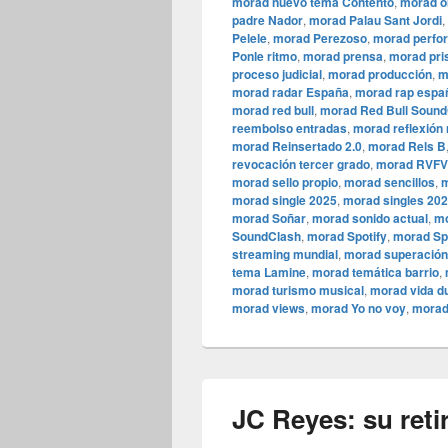
morad nuevo tema Contento
,
morad o
padre Nador
,
morad Palau Sant Jordi
,
Pelele
,
morad Perezoso
,
morad perfo
Ponle ritmo
,
morad prensa
,
morad pri
proceso judicial
,
morad producción
,
m
morad radar España
,
morad rap espa
morad red bull
,
morad Red Bull Sound
reembolso entradas
,
morad reflexión
morad Reinsertado 2.0
,
morad Rels B
revocación tercer grado
,
morad RVFV
morad sello propio
,
morad sencillos
,
m
morad single 2025
,
morad singles 20
morad Soñar
,
morad sonido actual
,
mo
SoundClash
,
morad Spotify
,
morad Sp
streaming mundial
,
morad superación
tema Lamine
,
morad temática barrio
,
morad turismo musical
,
morad vida d
morad views
,
morad Yo no voy
,
morad
JC Reyes: su reti