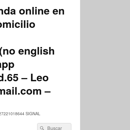
nda online en
micilio
(no english
app
.65 – Leo
mail.com –
 +527221018644 SIGNAL
Buscar
Buscar