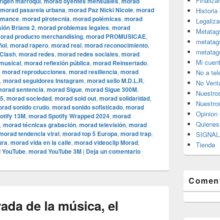
Finaliza
rigen marroquí
,
morad oyentes mensuales
,
morad
morad pasarela urbana
,
morad Paz Nicki Nicole
,
morad
Historia
rmance
,
morad pirotecnia
,
morad polémicas
,
morad
Legaliza
sión Brians 2
,
morad problemas legales
,
morad
Metatag
orad producto merchandising
,
morad PROMUSICAE
,
metatag
ñol
,
morad rapero
,
morad real
,
morad reconocimiento
,
metatag
Clash
,
morad redes
,
morad redes sociales
,
morad
Mi cuen
 musical
,
morad reflexión pública
,
morad Reinsertado
,
,
morad reproducciones
,
morad resiliencia
,
morad
No a te
,
morad seguidores Instagram
,
morad sello M.D.L.R
,
No Vent
orad sentencia
,
morad Sigue
,
morad Sigue 300M
,
Nuestro
25
,
morad sociedad
,
morad sold out
,
morad solidaridad
,
Nuestros
rad sonido crudo
,
morad sonido sofisticado
,
morad
Opinion 
otify 13M
,
morad Spotify Wrapped 2024
,
morad
Quiene
,
morad técnicas grabación
,
morad televisión
,
morad
morad tendencia viral
,
morad top 5 Europa
,
morad trap
,
SIGNAL 
ura
,
morad vida en la calle
,
morad videocli‏p Morad
,
Tienda
 YouTube
,
morad YouTube 3M
|
Deja un comentario
Coment
rada de la música, el