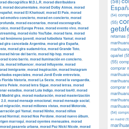
co
(58)
rad discográfica M.D.L.R
,
morad distribuidora
Españ
d
,
morad documentales
,
morad Dolby Atmos
,
morad
español
,
morad El Khattouti
,
morad El País
,
morad
compr
(54)
ad emotivo concierto
,
morad en concierto
,
morad
co
(55)
 profunda
,
morad escenarios
,
morad escenografía
,
getaf
coico
,
morad Europa Press
,
morad evento vivo
,
morad
streaming
,
morad éxito YouTube
,
morad fans
,
morad
retamas
(
ad fenómeno juvenil
,
morad futbolista Yamal
,
morad
marihuan
d gira cancelada Argentina
,
morad gira España
,
marihuana
esta
,
morad gira sudamérica
,
morad Grande Toto
,
morad héroe del barrio
,
morad hip hop
,
morad
opañel
(5
orad icono barrio
,
morad iluminación en concierto
,
(55)
comp
cia
,
morad influencer
,
morad influyente
,
morad
comprar m
orad inmigrante
,
morad inspiración
,
morad Instagram
marihuana
vitados especiales
,
morad Jordi Évole entrevista
,
 Florida historia
,
morad La Sexta
,
morad la vanguardia
,
marihuana
etra Pelele
,
morad letra Sigue
,
morad letras
,
morad
comprar 
enar estadios
,
morad Lola Indigo
,
morad los40
,
morad
marihuana
 Madrid gira
,
morad maduración
,
morad masterización
marihuana
 2.0
,
morad mensaje emocional
,
morad mensaje social
,
marihuana
d migración
,
morad millones vistas
,
morad Motorola
,
arración gol Yamal
,
morad Ninho
,
morad niños
(54)
compra
rad Normal
,
morad Nos Perdone
,
morad nuevo álbum
,
en madrid
(5
rigen marroquí
,
morad oyentes mensuales
,
morad
marihua
morad pasarela urbana
,
morad Paz Nicki Nicole
,
morad