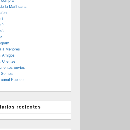
r compra
 de la Marihuana
cion
s1
s2
s3
ta
legram
a a Menores
s Amigos
 Clientes
clientes envios
s Somos
canal Publico
arios recientes