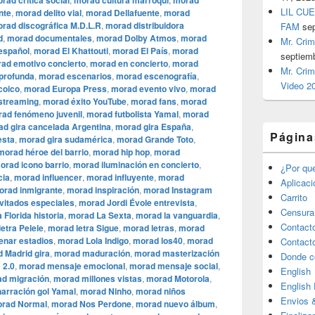
rad crítica social
morad cultura marroquí
morad
LIL CUE
nte
,
morad delito vial
,
morad Dellafuente
,
morad
rad discográfica M.D.L.R
,
morad distribuidora
FAM
se
d
,
morad documentales
,
morad Dolby Atmos
,
morad
Mr. Crim
español
,
morad El Khattouti
,
morad El País
,
morad
septiem
ad emotivo concierto
,
morad en concierto
,
morad
Mr. Crim
 profunda
,
morad escenarios
,
morad escenografía
,
Video 2
coico
,
morad Europa Press
,
morad evento vivo
,
morad
streaming
,
morad éxito YouTube
,
morad fans
,
morad
ad fenómeno juvenil
,
morad futbolista Yamal
,
morad
d gira cancelada Argentina
,
morad gira España
,
Página
esta
,
morad gira sudamérica
,
morad Grande Toto
,
morad héroe del barrio
,
morad hip hop
,
morad
orad icono barrio
,
morad iluminación en concierto
,
¿Por qu
cia
,
morad influencer
,
morad influyente
,
morad
Aplicac
orad inmigrante
,
morad inspiración
,
morad Instagram
Carrito
vitados especiales
,
morad Jordi Évole entrevista
,
Censura
 Florida historia
,
morad La Sexta
,
morad la vanguardia
,
Contact
etra Pelele
,
morad letra Sigue
,
morad letras
,
morad
enar estadios
,
morad Lola Indigo
,
morad los40
,
morad
Contact
 Madrid gira
,
morad maduración
,
morad masterización
Donde c
 2.0
,
morad mensaje emocional
,
morad mensaje social
,
English
d migración
,
morad millones vistas
,
morad Motorola
,
English
arración gol Yamal
,
morad Ninho
,
morad niños
Envios 
rad Normal
,
morad Nos Perdone
,
morad nuevo álbum
,