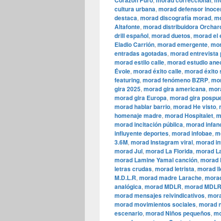
Corazón Puro
morad correccional
mo
cultura urbana
,
morad defensor inoce
destaca
,
morad discografía morad
,
mo
Altafonte
,
morad distribuidora Orchar
drill español
,
morad duetos
,
morad el 
Eladio Carrión
,
morad emergente
,
mor
entradas agotadas
,
morad entrevista
morad estilo calle
,
morad estudio ane
Évole
,
morad éxito calle
,
morad éxito 
featuring
,
morad fenómeno BZRP
,
mor
gira 2025
,
morad gira americana
,
mora
morad gira Europa
,
morad gira pospu
morad hablar barrio
,
morad He visto
,
homenaje madre
,
morad Hospitalet
,
m
morad incitación pública
,
morad infan
influyente deportes
,
morad infobae
,
m
3.6M
,
morad Instagram viral
,
morad in
morad Jul
,
morad La Florida
,
morad La
morad Lamine Yamal canción
,
morad l
letras crudas
,
morad letrista
,
morad ll
M.D.L.R
,
morad madre Larache
,
morad
analógica
,
morad MDLR
,
morad MDLR
morad mensajes reivindicativos
,
mora
morad movimientos sociales
,
morad n
escenario
,
morad Niños pequeños
,
mo