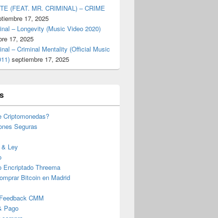
TE (FEAT. MR. CRIMINAL) – CRIME
ptiembre 17, 2025
inal – Longevity (Music Video 2020)
bre 17, 2025
inal – Criminal Mentality (Official Music
011)
septiembre 17, 2025
s
e Criptomonedas?
iones Seguras
 & Ley
o
o Encriptado Threema
omprar Bitcoin en Madrid
 Feedback CMM
& Pago