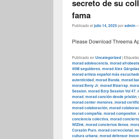
secreto de su col
fama
Publicado el
julio 14, 2025
por
admin
Please Download Threema Appt
Publicado en
Uncategorized
|
Etiqueta
morad adolescencia
,
morad afrobeat
40M seguidores
,
morad Alex Gárgola
morad artista español más escuchad
autenticidad
,
morad Banda
,
morad bar
morad Beny Jr
,
morad Bizarrap
,
mora
Session
,
morad Bzrp Session Vol 47
,
morad
,
morad canción desde prisión
,
morad center menores
,
morad certifi
morad colaboración
,
morad colaborac
morad compañía
,
morad compositor
,
conciencia colectiva
,
morad conciert
WiZink
,
morad conciertos llenos
,
mora
Corazón Puro
,
morad correccional
,
mo
cultura urbana
,
morad defensor inoce