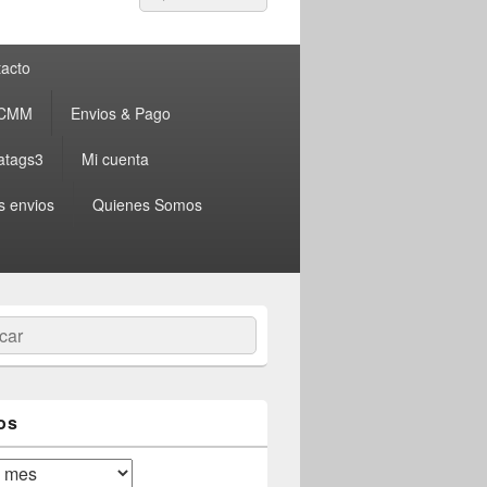
por:
acto
 CMM
Envios & Pago
atags3
Mi cuenta
s envios
Quienes Somos
ar
os