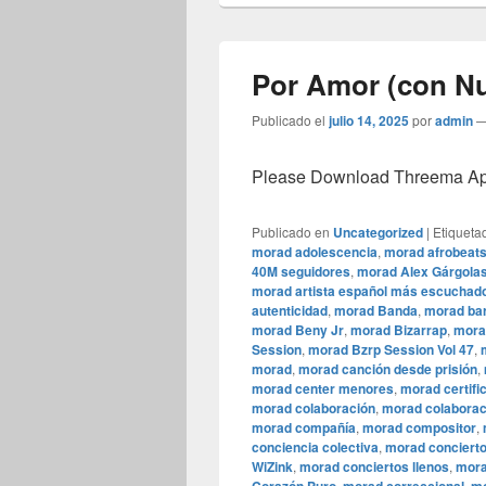
Por Amor (con Nu
Publicado el
julio 14, 2025
por
admin
Please Download Threema Appt
Publicado en
Uncategorized
|
Etiqueta
morad adolescencia
,
morad afrobeat
40M seguidores
,
morad Alex Gárgola
morad artista español más escuchad
autenticidad
,
morad Banda
,
morad bar
morad Beny Jr
,
morad Bizarrap
,
mora
Session
,
morad Bzrp Session Vol 47
,
morad
,
morad canción desde prisión
,
morad center menores
,
morad certifi
morad colaboración
,
morad colaborac
morad compañía
,
morad compositor
,
conciencia colectiva
,
morad conciert
WiZink
,
morad conciertos llenos
,
mora
,
,