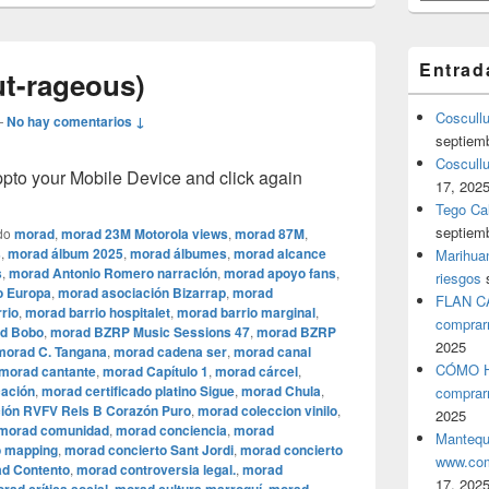
Entrad
t-rageous)
Coscull
—
No hay comentarios ↓
septiem
Coscullu
o your Mobile Device and click again
17, 202
Tego Cal
septiem
do
morad
,
morad 23M Motorola views
,
morad 87M
,
s
,
morad álbum 2025
,
morad álbumes
,
morad alcance
Marihuan
s
,
morad Antonio Romero narración
,
morad apoyo fans
,
riesgos
o Europa
,
morad asociación Bizarrap
,
morad
FLAN C
rio
,
morad barrio hospitalet
,
morad barrio marginal
,
comprar
d Bobo
,
morad BZRP Music Sessions 47
,
morad BZRP
2025
morad C. Tangana
,
morad cadena ser
,
morad canal
CÓMO H
morad cantante
,
morad Capítulo 1
,
morad cárcel
,
cación
,
morad certificado platino Sigue
,
morad Chula
,
comprar
ión RVFV Rels B Corazón Puro
,
morad coleccion vinilo
,
2025
morad comunidad
,
morad conciencia
,
morad
Mantequ
o mapping
,
morad concierto Sant Jordi
,
morad concierto
www.com
d Contento
,
morad controversia legal.
,
morad
17, 202
,
,