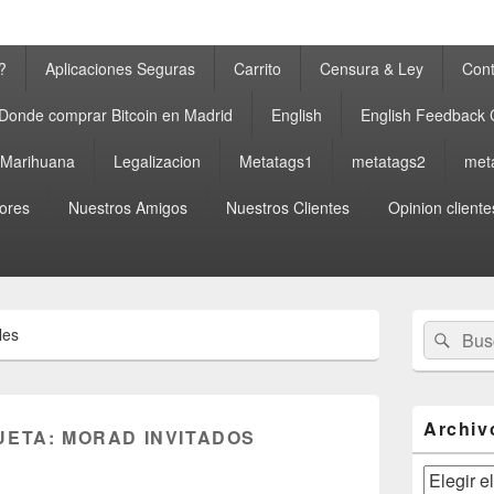
?
Aplicaciones Seguras
Carrito
Censura & Ley
Cont
Donde comprar Bitcoin en Madrid
English
English Feedback
a Marihuana
Legalizacion
Metatags1
metatags2
met
ores
Nuestros Amigos
Nuestros Clientes
Opinion cliente
El
Buscar
Busc
les
área
por:
de
widget
barra
lateral
Archiv
UETA:
MORAD INVITADOS
primaria
Archivos