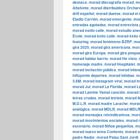
destaca
,
morad discografía morad
,
mo
Altafonte
,
morad distribuidora Orchar
drill español
,
morad duetos
,
morad el 
Eladio Carrión
,
morad emergente
,
mor
entradas agotadas
,
morad entrevista
morad estilo calle
,
morad estudio ane
Évole
,
morad éxito calle
,
morad éxito 
featuring
,
morad fenómeno BZRP
,
mor
gira 2025
,
morad gira americana
,
mora
morad gira Europa
,
morad gira pospu
morad hablar barrio
,
morad He visto
,
homenaje madre
,
morad Hospitalet
,
m
morad incitación pública
,
morad infan
influyente deportes
,
morad infobae
,
m
3.6M
,
morad Instagram viral
,
morad in
morad Jul
,
morad La Florida
,
morad La
morad Lamine Yamal canción
,
morad l
letras crudas
,
morad letrista
,
morad ll
M.D.L.R
,
morad madre Larache
,
morad
analógica
,
morad MDLR
,
morad MDLR
morad mensajes reivindicativos
,
mora
morad movimientos sociales
,
morad n
escenario
,
morad Niños pequeños
,
mo
morad nuevo tema Contento
,
morad o
padre Nador
,
morad Palau Sant Jordi
,