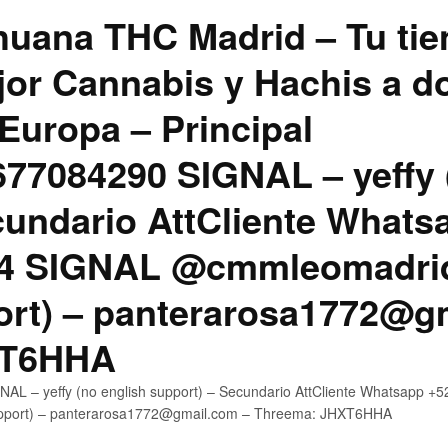
uana THC Madrid – Tu tie
jor Cannabis y Hachis a do
Europa – Principal
7084290 SIGNAL – yeffy 
cundario AttCliente Whats
4 SIGNAL @cmmleomadrid
ort) – panterarosa1772@g
XT6HHA
AL – yeffy (no english support) – Secundario AttCliente Whatsapp
upport) – panterarosa1772@gmail.com – Threema: JHXT6HHA