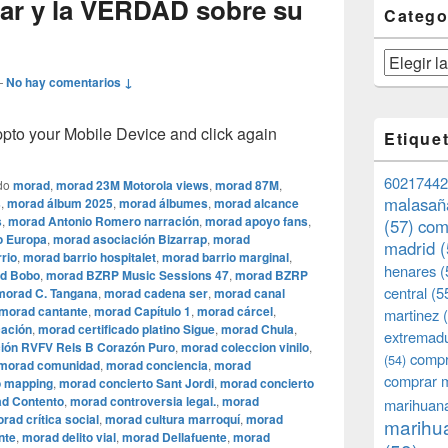
lar y la VERDAD sobre su
Catego
Categorías
—
No hay comentarios ↓
o your Mobile Device and click again
Etique
60217442
do
morad
,
morad 23M Motorola views
,
morad 87M
,
malasañ
s
,
morad álbum 2025
,
morad álbumes
,
morad alcance
s
,
morad Antonio Romero narración
,
morad apoyo fans
,
(57)
com
o Europa
,
morad asociación Bizarrap
,
morad
madrid
(
rio
,
morad barrio hospitalet
,
morad barrio marginal
,
henares
(
d Bobo
,
morad BZRP Music Sessions 47
,
morad BZRP
central
(5
morad C. Tangana
,
morad cadena ser
,
morad canal
morad cantante
,
morad Capítulo 1
,
morad cárcel
,
martinez
(
cación
,
morad certificado platino Sigue
,
morad Chula
,
extremad
ión RVFV Rels B Corazón Puro
,
morad coleccion vinilo
,
compr
(54)
morad comunidad
,
morad conciencia
,
morad
comprar 
o mapping
,
morad concierto Sant Jordi
,
morad concierto
d Contento
,
morad controversia legal.
,
morad
marihuana
rad crítica social
,
morad cultura marroquí
,
morad
marihua
nte
,
morad delito vial
,
morad Dellafuente
,
morad