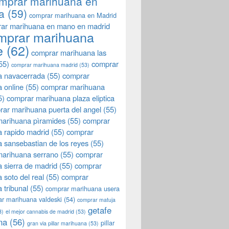
mprar marihuana en
a
(59)
comprar marihuana en Madrid
ar marihuana en mano en madrid
mprar marihuana
e
(62)
comprar marihuana las
55)
comprar
comprar marihuana madrid
(53)
a navacerrada
(55)
comprar
 online
(55)
comprar marihuana
5)
comprar marihuana plaza eliptica
rar marihuana puerta del angel
(55)
arihuana pìramides
(55)
comprar
 rapido madrid
(55)
comprar
 sansebastian de los reyes
(55)
marihuana serrano
(55)
comprar
 sierra de madrid
(55)
comprar
 soto del real
(55)
comprar
 tribunal
(55)
comprar marihuana usera
r marihuana valdeski
(54)
comprar matuja
getafe
3)
el mejor cannabis de madrid
(53)
na
(56)
pillar
gran via pillar marihuana
(53)