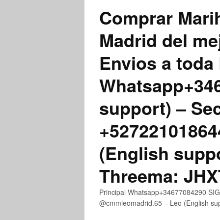
Comprar Marih
Madrid del me
Envios a toda 
Whatsapp+3467
support) – Se
+52722101864
(English supp
Threema: JH
Principal Whatsapp+34677084290 SIGN
@cmmleomadrid.65 – Leo (English s