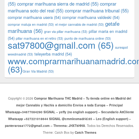
(55)
comprar marihuana sierra de madrid
(55)
comprar
marihuana soto del real
(55)
comprar marihuana tribunal
(55)
comprar marihuana usera
(54)
comprar marihuana valdeski
(54)
getafe
comprar matuja en madrid
(53)
el mejor cannabis de madrid
(53)
marihuana
(56)
pillar maria en madrid
gran via pillar marihuana
(53)
(54)
pillar marihuana en el retiro
(53)
punto de marihuana online
(53)
sat97800@gmail.com
(65)
surespot
teleyerba madrid
(54)
weedmadrid
(53)
www.comprarmarihuanamadrid.c
(63)
​​Gran Via Madrid
(53)
Copyright © 2026
Comprar Marihuana THC Madrid – Tu tienda online en Madrid del
mejor Cannabis y Hachis a domicilio Envios a toda Europa – Principal
Whatsapp+34677084290 SIGNAL – yeffy (no english support) – Secundario AttCliente
Whatsapp +527221018644 SIGNAL @cmmleomadrid.65 – Leo (English support) –
panterarosa1772@gmail.com – Threema: JHXT6HHA
. Todos los Derechos Reservados.
Theme: Catch Box by
Catch Themes