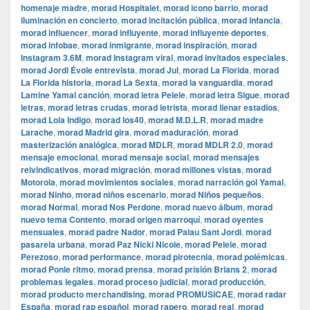
homenaje madre
,
morad Hospitalet
,
morad icono barrio
,
morad
iluminación en concierto
,
morad incitación pública
,
morad infancia
,
morad influencer
,
morad influyente
,
morad influyente deportes
,
morad infobae
,
morad inmigrante
,
morad inspiración
,
morad
Instagram 3.6M
,
morad Instagram viral
,
morad invitados especiales
,
morad Jordi Évole entrevista
,
morad Jul
,
morad La Florida
,
morad
La Florida historia
,
morad La Sexta
,
morad la vanguardia
,
morad
Lamine Yamal canción
,
morad letra Pelele
,
morad letra Sigue
,
morad
letras
,
morad letras crudas
,
morad letrista
,
morad llenar estadios
,
morad Lola Indigo
,
morad los40
,
morad M.D.L.R
,
morad madre
Larache
,
morad Madrid gira
,
morad maduración
,
morad
masterización analógica
,
morad MDLR
,
morad MDLR 2.0
,
morad
mensaje emocional
,
morad mensaje social
,
morad mensajes
reivindicativos
,
morad migración
,
morad millones vistas
,
morad
Motorola
,
morad movimientos sociales
,
morad narración gol Yamal
,
morad Ninho
,
morad niños escenario
,
morad Niños pequeños
,
morad Normal
,
morad Nos Perdone
,
morad nuevo álbum
,
morad
nuevo tema Contento
,
morad origen marroquí
,
morad oyentes
mensuales
,
morad padre Nador
,
morad Palau Sant Jordi
,
morad
pasarela urbana
,
morad Paz Nicki Nicole
,
morad Pelele
,
morad
Perezoso
,
morad performance
,
morad pirotecnia
,
morad polémicas
,
morad Ponle ritmo
,
morad prensa
,
morad prisión Brians 2
,
morad
problemas legales
,
morad proceso judicial
,
morad producción
,
morad producto merchandising
,
morad PROMUSICAE
,
morad radar
España
,
morad rap español
,
morad rapero
,
morad real
,
morad