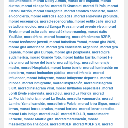
documentales
,
morad Dolby Atmos
,
morad drill español
,
morad
duetos
,
morad el español
,
morad El Khattouti
,
morad El País
,
morad
Eladio Carrión
,
morad emergente
,
morad emotivo concierto
,
morad
en concierto
,
morad entradas agotadas
,
morad entrevista profunda
,
morad escenarios
,
morad escenografía
,
morad estilo calle
,
morad
estudio anecoico
,
morad Europa Press
,
morad evento vivo
,
morad
Évole
,
morad éxito calle
,
morad éxito streaming
,
morad éxito
YouTube
,
morad fans
,
morad featuring
,
morad fenómeno BZRP
,
morad fenómeno juvenil
,
morad futbolista Yamal
,
morad gira 2025
,
morad gira americana
,
morad gira cancelada Argentina
,
morad gira
España
,
morad gira Europa
,
morad gira pospuesta
,
morad gira
sudamérica
,
morad Grande Toto
,
morad hablar barrio
,
morad He
visto
,
morad héroe del barrio
,
morad hip hop
,
morad homenaje
madre
,
morad Hospitalet
,
morad icono barrio
,
morad iluminación en
concierto
,
morad incitación pública
,
morad infancia
,
morad
influencer
,
morad influyente
,
morad influyente deportes
,
morad
infobae
,
morad inmigrante
,
morad inspiración
,
morad Instagram
3.6M
,
morad Instagram viral
,
morad invitados especiales
,
morad
Jordi Évole entrevista
,
morad Jul
,
morad La Florida
,
morad
La Florida historia
,
morad La Sexta
,
morad la vanguardia
,
morad
Lamine Yamal canción
,
morad letra Pelele
,
morad letra Sigue
,
morad
letras
,
morad letras crudas
,
morad letrista
,
morad llenar estadios
,
morad Lola Indigo
,
morad los40
,
morad M.D.L.R
,
morad madre
Larache
,
morad Madrid gira
,
morad maduración
,
morad
masterización analógica
,
morad MDLR
,
morad MDLR 2.0
,
morad