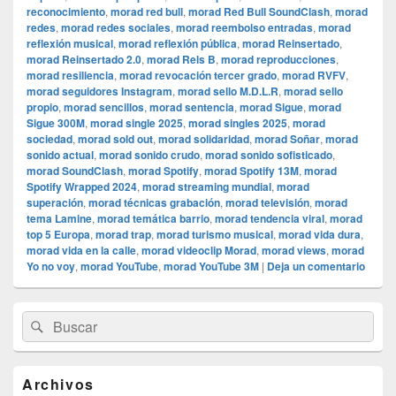
reconocimiento
,
morad red bull
,
morad Red Bull SoundClash
,
morad
redes
,
morad redes sociales
,
morad reembolso entradas
,
morad
reflexión musical
,
morad reflexión pública
,
morad Reinsertado
,
morad Reinsertado 2.0
,
morad Rels B
,
morad reproducciones
,
morad resiliencia
,
morad revocación tercer grado
,
morad RVFV
,
morad seguidores Instagram
,
morad sello M.D.L.R
,
morad sello
propio
,
morad sencillos
,
morad sentencia
,
morad Sigue
,
morad
Sigue 300M
,
morad single 2025
,
morad singles 2025
,
morad
sociedad
,
morad sold out
,
morad solidaridad
,
morad Soñar
,
morad
sonido actual
,
morad sonido crudo
,
morad sonido sofisticado
,
morad SoundClash
,
morad Spotify
,
morad Spotify 13M
,
morad
Spotify Wrapped 2024
,
morad streaming mundial
,
morad
superación
,
morad técnicas grabación
,
morad televisión
,
morad
tema Lamine
,
morad temática barrio
,
morad tendencia viral
,
morad
top 5 Europa
,
morad trap
,
morad turismo musical
,
morad vida dura
,
morad vida en la calle
,
morad videocli‏p Morad
,
morad views
,
morad
Yo no voy
,
morad YouTube
,
morad YouTube 3M
|
Deja un comentario
El
Buscar
Buscar
área
por:
de
widget
barra
Archivos
lateral