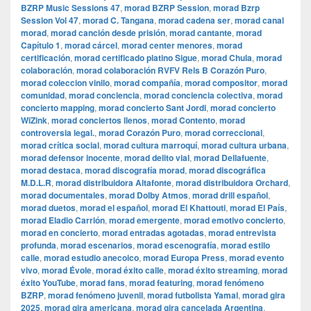
BZRP Music Sessions 47
,
morad BZRP Session
,
morad Bzrp
Session Vol 47
,
morad C. Tangana
,
morad cadena ser
,
morad canal
morad
,
morad canción desde prisión
,
morad cantante
,
morad
Capítulo 1
,
morad cárcel
,
morad center menores
,
morad
certificación
,
morad certificado platino Sigue
,
morad Chula
,
morad
colaboración
,
morad colaboración RVFV Rels B Corazón Puro
,
morad coleccion vinilo
,
morad compañía
,
morad compositor
,
morad
comunidad
,
morad conciencia
,
morad conciencia colectiva
,
morad
concierto mapping
,
morad concierto Sant Jordi
,
morad concierto
WiZink
,
morad conciertos llenos
,
morad Contento
,
morad
controversia legal.
,
morad Corazón Puro
,
morad correccional
,
morad crítica social
,
morad cultura marroquí
,
morad cultura urbana
,
morad defensor inocente
,
morad delito vial
,
morad Dellafuente
,
morad destaca
,
morad discografía morad
,
morad discográfica
M.D.L.R
,
morad distribuidora Altafonte
,
morad distribuidora Orchard
,
morad documentales
,
morad Dolby Atmos
,
morad drill español
,
morad duetos
,
morad el español
,
morad El Khattouti
,
morad El País
,
morad Eladio Carrión
,
morad emergente
,
morad emotivo concierto
,
morad en concierto
,
morad entradas agotadas
,
morad entrevista
profunda
,
morad escenarios
,
morad escenografía
,
morad estilo
calle
,
morad estudio anecoico
,
morad Europa Press
,
morad evento
vivo
,
morad Évole
,
morad éxito calle
,
morad éxito streaming
,
morad
éxito YouTube
,
morad fans
,
morad featuring
,
morad fenómeno
BZRP
,
morad fenómeno juvenil
,
morad futbolista Yamal
,
morad gira
2025
,
morad gira americana
,
morad gira cancelada Argentina
,