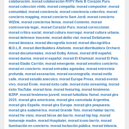
colaboración
,
morad colaboración RVFV Rels B Corazón Puro
,
morad coleccion vinilo
,
morad compañía
,
morad compositor
,
morad
comunidad
,
morad conciencia
,
morad conciencia colectiva
,
morad
concierto mapping
,
morad concierto Sant Jordi
,
morad concierto
WiZink
,
morad conciertos llenos
,
morad Contento
,
morad
controversia legal.
,
morad Corazón Puro
,
morad correccional
,
morad crítica social
,
morad cultura marroquí
,
morad cultura urbana
,
morad defensor inocente
,
morad delito vial
,
morad Dellafuente
,
morad destaca
,
morad discografía morad
,
morad discográfica
M.D.L.R
,
morad distribuidora Altafonte
,
morad distribuidora Orchard
,
morad documentales
,
morad Dolby Atmos
,
morad drill español
,
morad duetos
,
morad el español
,
morad El Khattouti
,
morad El País
,
morad Eladio Carrión
,
morad emergente
,
morad emotivo concierto
,
morad en concierto
,
morad entradas agotadas
,
morad entrevista
profunda
,
morad escenarios
,
morad escenografía
,
morad estilo
calle
,
morad estudio anecoico
,
morad Europa Press
,
morad evento
vivo
,
morad Évole
,
morad éxito calle
,
morad éxito streaming
,
morad
éxito YouTube
,
morad fans
,
morad featuring
,
morad fenómeno
BZRP
,
morad fenómeno juvenil
,
morad futbolista Yamal
,
morad gira
2025
,
morad gira americana
,
morad gira cancelada Argentina
,
morad gira España
,
morad gira Europa
,
morad gira pospuesta
,
morad gira sudamérica
,
morad Grande Toto
,
morad hablar barrio
,
morad He visto
,
morad héroe del barrio
,
morad hip hop
,
morad
homenaje madre
,
morad Hospitalet
,
morad icono barrio
,
morad
iluminación en concierto
,
morad incitación pública
,
morad infancia
,