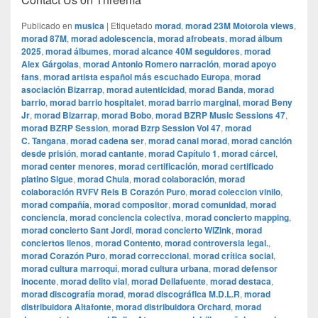
Publicado en
musica
|
Etiquetado
morad
,
morad 23M Motorola views
,
morad 87M
,
morad adolescencia
,
morad afrobeats
,
morad álbum
2025
,
morad álbumes
,
morad alcance 40M seguidores
,
morad
Alex Gárgolas
,
morad Antonio Romero narración
,
morad apoyo
fans
,
morad artista español más escuchado Europa
,
morad
asociación Bizarrap
,
morad autenticidad
,
morad Banda
,
morad
barrio
,
morad barrio hospitalet
,
morad barrio marginal
,
morad Beny
Jr
,
morad Bizarrap
,
morad Bobo
,
morad BZRP Music Sessions 47
,
morad BZRP Session
,
morad Bzrp Session Vol 47
,
morad
C. Tangana
,
morad cadena ser
,
morad canal morad
,
morad canción
desde prisión
,
morad cantante
,
morad Capítulo 1
,
morad cárcel
,
morad center menores
,
morad certificación
,
morad certificado
platino Sigue
,
morad Chula
,
morad colaboración
,
morad
colaboración RVFV Rels B Corazón Puro
,
morad coleccion vinilo
,
morad compañía
,
morad compositor
,
morad comunidad
,
morad
conciencia
,
morad conciencia colectiva
,
morad concierto mapping
,
morad concierto Sant Jordi
,
morad concierto WiZink
,
morad
conciertos llenos
,
morad Contento
,
morad controversia legal.
,
morad Corazón Puro
,
morad correccional
,
morad crítica social
,
morad cultura marroquí
,
morad cultura urbana
,
morad defensor
inocente
,
morad delito vial
,
morad Dellafuente
,
morad destaca
,
morad discografía morad
,
morad discográfica M.D.L.R
,
morad
distribuidora Altafonte
,
morad distribuidora Orchard
,
morad