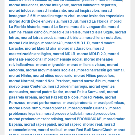
morad influencer
,
morad influyente
,
morad influyente deportes
,
morad infobae
,
morad inmigrante
,
morad inspiración
,
morad
Instagram 3.6M
,
morad Instagram viral
,
morad invitados especiales
,
morad Jordi Évole entrevista
,
morad Jul
,
morad La Florida
,
morad
La Florida historia
,
morad La Sexta
,
morad la vanguardia
,
morad
Lamine Yamal canción
,
morad letra Pelele
,
morad letra Sigue
,
morad
letras
,
morad letras crudas
,
morad letrista
,
morad llenar estadios
,
morad Lola Indigo
,
morad los40
,
morad M.D.L.R
,
morad madre
Larache
,
morad Madrid gira
,
morad maduración
,
morad
masterización analógica
,
morad MDLR
,
morad MDLR 2.0
,
morad
mensaje emocional
,
morad mensaje social
,
morad mensajes
reivindicativos
,
morad migración
,
morad millones vistas
,
morad
Motorola
,
morad movimientos sociales
,
morad narración gol Yamal
,
morad Ninho
,
morad niños escenario
,
morad Niños pequeños
,
morad Normal
,
morad Nos Perdone
,
morad nuevo álbum
,
morad
nuevo tema Contento
,
morad origen marroquí
,
morad oyentes
mensuales
,
morad padre Nador
,
morad Palau Sant Jordi
,
morad
pasarela urbana
,
morad Paz Nicki Nicole
,
morad Pelele
,
morad
Perezoso
,
morad performance
,
morad pirotecnia
,
morad polémicas
,
morad Ponle ritmo
,
morad prensa
,
morad prisión Brians 2
,
morad
problemas legales
,
morad proceso judicial
,
morad producción
,
morad producto merchandising
,
morad PROMUSICAE
,
morad radar
España
,
morad rap español
,
morad rapero
,
morad real
,
morad
reconocimiento
,
morad red bull
,
morad Red Bull SoundClash
,
morad
,
,
,