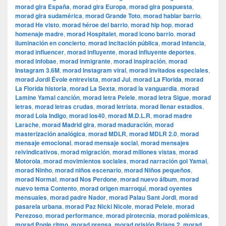
morad gira España
,
morad gira Europa
,
morad gira pospuesta
,
morad gira sudamérica
,
morad Grande Toto
,
morad hablar barrio
,
morad He visto
,
morad héroe del barrio
,
morad hip hop
,
morad
homenaje madre
,
morad Hospitalet
,
morad icono barrio
,
morad
iluminación en concierto
,
morad incitación pública
,
morad infancia
,
morad influencer
,
morad influyente
,
morad influyente deportes
,
morad infobae
,
morad inmigrante
,
morad inspiración
,
morad
Instagram 3.6M
,
morad Instagram viral
,
morad invitados especiales
,
morad Jordi Évole entrevista
,
morad Jul
,
morad La Florida
,
morad
La Florida historia
,
morad La Sexta
,
morad la vanguardia
,
morad
Lamine Yamal canción
,
morad letra Pelele
,
morad letra Sigue
,
morad
letras
,
morad letras crudas
,
morad letrista
,
morad llenar estadios
,
morad Lola Indigo
,
morad los40
,
morad M.D.L.R
,
morad madre
Larache
,
morad Madrid gira
,
morad maduración
,
morad
masterización analógica
,
morad MDLR
,
morad MDLR 2.0
,
morad
mensaje emocional
,
morad mensaje social
,
morad mensajes
reivindicativos
,
morad migración
,
morad millones vistas
,
morad
Motorola
,
morad movimientos sociales
,
morad narración gol Yamal
,
morad Ninho
,
morad niños escenario
,
morad Niños pequeños
,
morad Normal
,
morad Nos Perdone
,
morad nuevo álbum
,
morad
nuevo tema Contento
,
morad origen marroquí
,
morad oyentes
mensuales
,
morad padre Nador
,
morad Palau Sant Jordi
,
morad
pasarela urbana
,
morad Paz Nicki Nicole
,
morad Pelele
,
morad
Perezoso
,
morad performance
,
morad pirotecnia
,
morad polémicas
,
morad Ponle ritmo
,
morad prensa
,
morad prisión Brians 2
,
morad