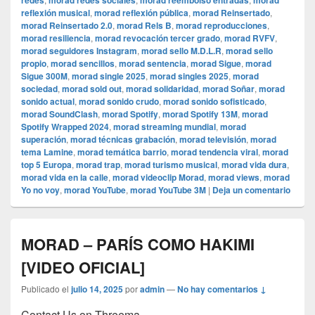
redes
morad redes sociales
morad reembolso entradas
morad
reflexión musical
,
morad reflexión pública
,
morad Reinsertado
,
morad Reinsertado 2.0
,
morad Rels B
,
morad reproducciones
,
morad resiliencia
,
morad revocación tercer grado
,
morad RVFV
,
morad seguidores Instagram
,
morad sello M.D.L.R
,
morad sello
propio
,
morad sencillos
,
morad sentencia
,
morad Sigue
,
morad
Sigue 300M
,
morad single 2025
,
morad singles 2025
,
morad
sociedad
,
morad sold out
,
morad solidaridad
,
morad Soñar
,
morad
sonido actual
,
morad sonido crudo
,
morad sonido sofisticado
,
morad SoundClash
,
morad Spotify
,
morad Spotify 13M
,
morad
Spotify Wrapped 2024
,
morad streaming mundial
,
morad
superación
,
morad técnicas grabación
,
morad televisión
,
morad
tema Lamine
,
morad temática barrio
,
morad tendencia viral
,
morad
top 5 Europa
,
morad trap
,
morad turismo musical
,
morad vida dura
,
morad vida en la calle
,
morad videocli‏p Morad
,
morad views
,
morad
Yo no voy
,
morad YouTube
,
morad YouTube 3M
|
Deja un comentario
MORAD – PARÍS COMO HAKIMI
[VIDEO OFICIAL]
Publicado el
julio 14, 2025
por
admin
—
No hay comentarios ↓
Contact Us on Threema