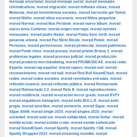
mensaje emocional
,
morad mensaje social
,
morad mensajes
reivindicativos
,
morad migración
,
morad millones vistas
,
morad
Motorola
,
morad movimientos sociales
,
morad narración gol Yamal
,
morad Ninho
,
morad niños escenario
,
morad Niños pequeños
,
morad Normal
,
morad Nos Perdone
,
morad nuevo álbum
,
morad
nuevo tema Contento
,
morad origen marroquí
,
morad oyentes
mensuales
,
morad padre Nador
,
morad Palau Sant Jordi
,
morad
pasarela urbana
,
morad Paz Nicki Nicole
,
morad Pelele
,
morad
Perezoso
,
morad performance
,
morad pirotecnia
,
morad polémicas
,
morad Ponle ritmo
,
morad prensa
,
morad prisión Brians 2
,
morad
problemas legales
,
morad proceso judicial
,
morad producción
,
morad producto merchandising
,
morad PROMUSICAE
,
morad radar
España
,
morad rap español
,
morad rapero
,
morad real
,
morad
reconocimiento
,
morad red bull
,
morad Red Bull SoundClash
,
morad
redes
,
morad redes sociales
,
morad reembolso entradas
,
morad
reflexión musical
,
morad reflexión pública
,
morad Reinsertado
,
morad Reinsertado 2.0
,
morad Rels B
,
morad reproducciones
,
morad resiliencia
,
morad revocación tercer grado
,
morad RVFV
,
morad seguidores Instagram
,
morad sello M.D.L.R
,
morad sello
propio
,
morad sencillos
,
morad sentencia
,
morad Sigue
,
morad
Sigue 300M
,
morad single 2025
,
morad singles 2025
,
morad
sociedad
,
morad sold out
,
morad solidaridad
,
morad Soñar
,
morad
sonido actual
,
morad sonido crudo
,
morad sonido sofisticado
,
morad SoundClash
,
morad Spotify
,
morad Spotify 13M
,
morad
Spotify Wrapped 2024
,
morad streaming mundial
,
morad