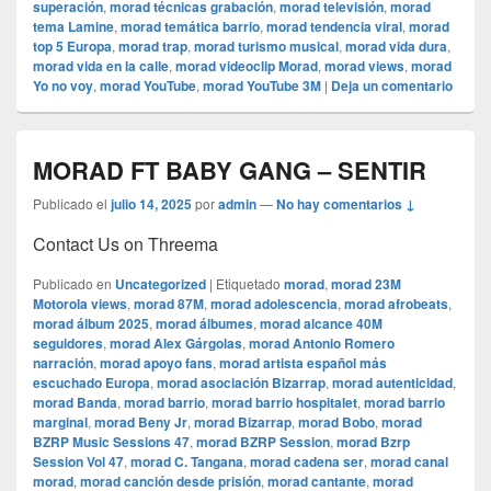
superación
,
morad técnicas grabación
,
morad televisión
,
morad
tema Lamine
,
morad temática barrio
,
morad tendencia viral
,
morad
top 5 Europa
,
morad trap
,
morad turismo musical
,
morad vida dura
,
morad vida en la calle
,
morad videocli‏p Morad
,
morad views
,
morad
Yo no voy
,
morad YouTube
,
morad YouTube 3M
|
Deja un comentario
MORAD FT BABY GANG – SENTIR
Publicado el
julio 14, 2025
por
admin
—
No hay comentarios ↓
Contact Us on Threema
Publicado en
Uncategorized
|
Etiquetado
morad
,
morad 23M
Motorola views
,
morad 87M
,
morad adolescencia
,
morad afrobeats
,
morad álbum 2025
,
morad álbumes
,
morad alcance 40M
seguidores
,
morad Alex Gárgolas
,
morad Antonio Romero
narración
,
morad apoyo fans
,
morad artista español más
escuchado Europa
,
morad asociación Bizarrap
,
morad autenticidad
,
morad Banda
,
morad barrio
,
morad barrio hospitalet
,
morad barrio
marginal
,
morad Beny Jr
,
morad Bizarrap
,
morad Bobo
,
morad
BZRP Music Sessions 47
,
morad BZRP Session
,
morad Bzrp
Session Vol 47
,
morad C. Tangana
,
morad cadena ser
,
morad canal
morad
,
morad canción desde prisión
,
morad cantante
,
morad