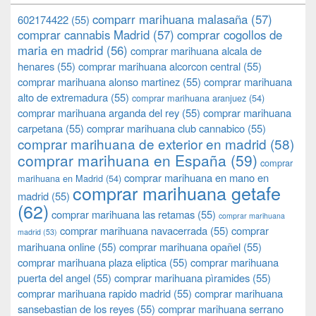
comparr marihuana malasaña
(57)
602174422
(55)
comprar cannabis Madrid
(57)
comprar cogollos de
maria en madrid
(56)
comprar marihuana alcala de
henares
(55)
comprar marihuana alcorcon central
(55)
comprar marihuana alonso martinez
(55)
comprar marihuana
alto de extremadura
(55)
comprar marihuana aranjuez
(54)
comprar marihuana arganda del rey
(55)
comprar marihuana
carpetana
(55)
comprar marihuana club cannabico
(55)
comprar marihuana de exterior en madrid
(58)
comprar marihuana en España
(59)
comprar
comprar marihuana en mano en
marihuana en Madrid
(54)
comprar marihuana getafe
madrid
(55)
(62)
comprar marihuana las retamas
(55)
comprar marihuana
comprar marihuana navacerrada
(55)
comprar
madrid
(53)
marihuana online
(55)
comprar marihuana opañel
(55)
comprar marihuana plaza eliptica
(55)
comprar marihuana
puerta del angel
(55)
comprar marihuana pìramides
(55)
comprar marihuana rapido madrid
(55)
comprar marihuana
sansebastian de los reyes
(55)
comprar marihuana serrano