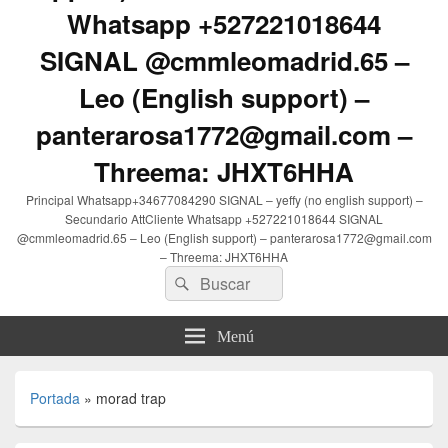
Whatsapp +527221018644
SIGNAL @cmmleomadrid.65 –
Leo (English support) –
panterarosa1772@gmail.com –
Threema: JHXT6HHA
Principal Whatsapp+34677084290 SIGNAL – yeffy (no english support) –
Secundario AttCliente Whatsapp +527221018644 SIGNAL
@cmmleomadrid.65 – Leo (English support) – panterarosa1772@gmail.com
– Threema: JHXT6HHA
Buscar
Buscar
por:
Menú
Portada
»
morad trap