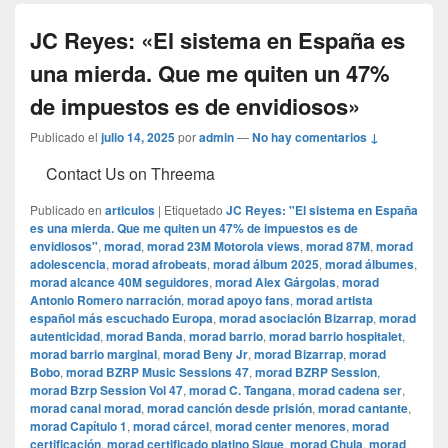
JC Reyes: «El sistema en España es
una mierda. Que me quiten un 47%
de impuestos es de envidiosos»
Publicado el
julio 14, 2025
por
admin
—
No hay comentarios ↓
Contact Us on Threema
Publicado en
articulos
|
Etiquetado
JC Reyes: "El sistema en España
es una mierda. Que me quiten un 47% de impuestos es de
envidiosos"
,
morad
,
morad 23M Motorola views
,
morad 87M
,
morad
adolescencia
,
morad afrobeats
,
morad álbum 2025
,
morad álbumes
,
morad alcance 40M seguidores
,
morad Alex Gárgolas
,
morad
Antonio Romero narración
,
morad apoyo fans
,
morad artista
español más escuchado Europa
,
morad asociación Bizarrap
,
morad
autenticidad
,
morad Banda
,
morad barrio
,
morad barrio hospitalet
,
morad barrio marginal
,
morad Beny Jr
,
morad Bizarrap
,
morad
Bobo
,
morad BZRP Music Sessions 47
,
morad BZRP Session
,
morad Bzrp Session Vol 47
,
morad C. Tangana
,
morad cadena ser
,
morad canal morad
,
morad canción desde prisión
,
morad cantante
,
morad Capítulo 1
,
morad cárcel
,
morad center menores
,
morad
certificación
,
morad certificado platino Sigue
,
morad Chula
,
morad