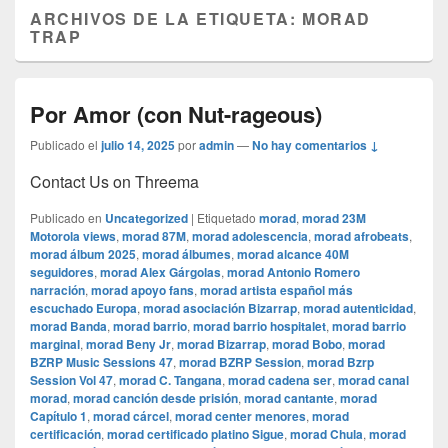
ARCHIVOS DE LA ETIQUETA:
MORAD
TRAP
Por Amor (con Nut-rageous)
Publicado el
julio 14, 2025
por
admin
—
No hay comentarios ↓
Contact Us on Threema
Publicado en
Uncategorized
|
Etiquetado
morad
,
morad 23M
Motorola views
,
morad 87M
,
morad adolescencia
,
morad afrobeats
,
morad álbum 2025
,
morad álbumes
,
morad alcance 40M
seguidores
,
morad Alex Gárgolas
,
morad Antonio Romero
narración
,
morad apoyo fans
,
morad artista español más
escuchado Europa
,
morad asociación Bizarrap
,
morad autenticidad
,
morad Banda
,
morad barrio
,
morad barrio hospitalet
,
morad barrio
marginal
,
morad Beny Jr
,
morad Bizarrap
,
morad Bobo
,
morad
BZRP Music Sessions 47
,
morad BZRP Session
,
morad Bzrp
Session Vol 47
,
morad C. Tangana
,
morad cadena ser
,
morad canal
morad
,
morad canción desde prisión
,
morad cantante
,
morad
Capítulo 1
,
morad cárcel
,
morad center menores
,
morad
certificación
,
morad certificado platino Sigue
,
morad Chula
,
morad