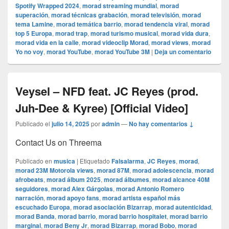
Spotify Wrapped 2024
,
morad streaming mundial
,
morad
superación
,
morad técnicas grabación
,
morad televisión
,
morad
tema Lamine
,
morad temática barrio
,
morad tendencia viral
,
morad
top 5 Europa
,
morad trap
,
morad turismo musical
,
morad vida dura
,
morad vida en la calle
,
morad videocli‏p Morad
,
morad views
,
morad
Yo no voy
,
morad YouTube
,
morad YouTube 3M
|
Deja un comentario
Veysel – NFD feat. JC Reyes (prod.
Juh-Dee & Kyree) [Official Video]
Publicado el
julio 14, 2025
por
admin
—
No hay comentarios ↓
Contact Us on Threema
Publicado en
musica
|
Etiquetado
Falsalarma
,
JC Reyes
,
morad
,
morad 23M Motorola views
,
morad 87M
,
morad adolescencia
,
morad
afrobeats
,
morad álbum 2025
,
morad álbumes
,
morad alcance 40M
seguidores
,
morad Alex Gárgolas
,
morad Antonio Romero
narración
,
morad apoyo fans
,
morad artista español más
escuchado Europa
,
morad asociación Bizarrap
,
morad autenticidad
,
morad Banda
,
morad barrio
,
morad barrio hospitalet
,
morad barrio
marginal
,
morad Beny Jr
,
morad Bizarrap
,
morad Bobo
,
morad