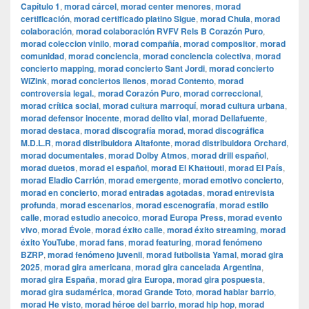
Capítulo 1
,
morad cárcel
,
morad center menores
,
morad
certificación
,
morad certificado platino Sigue
,
morad Chula
,
morad
colaboración
,
morad colaboración RVFV Rels B Corazón Puro
,
morad coleccion vinilo
,
morad compañía
,
morad compositor
,
morad
comunidad
,
morad conciencia
,
morad conciencia colectiva
,
morad
concierto mapping
,
morad concierto Sant Jordi
,
morad concierto
WiZink
,
morad conciertos llenos
,
morad Contento
,
morad
controversia legal.
,
morad Corazón Puro
,
morad correccional
,
morad crítica social
,
morad cultura marroquí
,
morad cultura urbana
,
morad defensor inocente
,
morad delito vial
,
morad Dellafuente
,
morad destaca
,
morad discografía morad
,
morad discográfica
M.D.L.R
,
morad distribuidora Altafonte
,
morad distribuidora Orchard
,
morad documentales
,
morad Dolby Atmos
,
morad drill español
,
morad duetos
,
morad el español
,
morad El Khattouti
,
morad El País
,
morad Eladio Carrión
,
morad emergente
,
morad emotivo concierto
,
morad en concierto
,
morad entradas agotadas
,
morad entrevista
profunda
,
morad escenarios
,
morad escenografía
,
morad estilo
calle
,
morad estudio anecoico
,
morad Europa Press
,
morad evento
vivo
,
morad Évole
,
morad éxito calle
,
morad éxito streaming
,
morad
éxito YouTube
,
morad fans
,
morad featuring
,
morad fenómeno
BZRP
,
morad fenómeno juvenil
,
morad futbolista Yamal
,
morad gira
2025
,
morad gira americana
,
morad gira cancelada Argentina
,
morad gira España
,
morad gira Europa
,
morad gira pospuesta
,
morad gira sudamérica
,
morad Grande Toto
,
morad hablar barrio
,
morad He visto
,
morad héroe del barrio
,
morad hip hop
,
morad