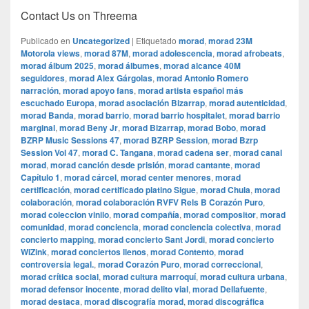
Contact Us on Threema
Publicado en
Uncategorized
|
Etiquetado
morad
,
morad 23M
Motorola views
,
morad 87M
,
morad adolescencia
,
morad afrobeats
,
morad álbum 2025
,
morad álbumes
,
morad alcance 40M
seguidores
,
morad Alex Gárgolas
,
morad Antonio Romero
narración
,
morad apoyo fans
,
morad artista español más
escuchado Europa
,
morad asociación Bizarrap
,
morad autenticidad
,
morad Banda
,
morad barrio
,
morad barrio hospitalet
,
morad barrio
marginal
,
morad Beny Jr
,
morad Bizarrap
,
morad Bobo
,
morad
BZRP Music Sessions 47
,
morad BZRP Session
,
morad Bzrp
Session Vol 47
,
morad C. Tangana
,
morad cadena ser
,
morad canal
morad
,
morad canción desde prisión
,
morad cantante
,
morad
Capítulo 1
,
morad cárcel
,
morad center menores
,
morad
certificación
,
morad certificado platino Sigue
,
morad Chula
,
morad
colaboración
,
morad colaboración RVFV Rels B Corazón Puro
,
morad coleccion vinilo
,
morad compañía
,
morad compositor
,
morad
comunidad
,
morad conciencia
,
morad conciencia colectiva
,
morad
concierto mapping
,
morad concierto Sant Jordi
,
morad concierto
WiZink
,
morad conciertos llenos
,
morad Contento
,
morad
controversia legal.
,
morad Corazón Puro
,
morad correccional
,
morad crítica social
,
morad cultura marroquí
,
morad cultura urbana
,
morad defensor inocente
,
morad delito vial
,
morad Dellafuente
,
morad destaca
,
morad discografía morad
,
morad discográfica