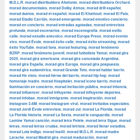
M.D.L.R
,
morad distribuidora Altafonte
,
morad distribuidora Orchard
,
morad documentales
,
morad Dolby Atmos
,
morad drill español
,
morad duetos
,
morad el español
,
morad El Khattouti
,
morad El País
,
morad Eladio Carrión
,
morad emergente
,
morad emotivo concierto
,
morad en concierto
,
morad entradas agotadas
,
morad entrevista
profunda
,
morad escenarios
,
morad escenografía
,
morad estilo
calle
,
morad estudio anecoico
,
morad Europa Press
,
morad evento
vivo
,
morad Évole
,
morad éxito calle
,
morad éxito streaming
,
morad
éxito YouTube
,
morad fans
,
morad featuring
,
morad fenómeno
BZRP
,
morad fenómeno juvenil
,
morad futbolista Yamal
,
morad gira
2025
,
morad gira americana
,
morad gira cancelada Argentina
,
morad gira España
,
morad gira Europa
,
morad gira pospuesta
,
morad gira sudamérica
,
morad Grande Toto
,
morad hablar barrio
,
morad He visto
,
morad héroe del barrio
,
morad hip hop
,
morad
homenaje madre
,
morad Hospitalet
,
morad icono barrio
,
morad
iluminación en concierto
,
morad incitación pública
,
morad infancia
,
morad influencer
,
morad influyente
,
morad influyente deportes
,
morad infobae
,
morad inmigrante
,
morad inspiración
,
morad
Instagram 3.6M
,
morad Instagram viral
,
morad invitados especiales
,
morad Jordi Évole entrevista
,
morad Jul
,
morad La Florida
,
morad
La Florida historia
,
morad La Sexta
,
morad la vanguardia
,
morad
Lamine Yamal canción
,
morad letra Pelele
,
morad letra Sigue
,
morad
letras
,
morad letras crudas
,
morad letrista
,
morad llenar estadios
,
morad Lola Indigo
,
morad los40
,
morad M.D.L.R
,
morad madre
Larache
,
morad Madrid gira
,
morad maduración
,
morad