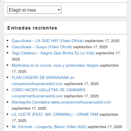
primaria
Archivos
Entradas recientes
Cosculluela – LA QUE HAY (Video Oficial)
septiembre 17, 2025
Cosculluela – Guaya (Video Oficial)
septiembre 17, 2025
Tego Calderon – Alegria (Que Bonita Es La Vida)
septiembre 17,
2025
Marihuana en la cocina: usos y potenciales riesgos
septiembre
17, 2025
FLAN CASERO DE MARIHUANA en
comprarmarihuanamadrid.com
septiembre 17, 2025
CÓMO HACER GALLETAS DE CANNABIS
comprarmarihuanamadrid.com
septiembre 17, 2025
Mantequilla Cannábica www.comprarmarihuanamadrid.com
septiembre 17, 2025
LIL CUETE (FEAT. MR. CRIMINAL) – CRIME FAM
septiembre
17, 2025
Mr. Criminal – Longevity (Music Video 2020)
septiembre 17, 2025