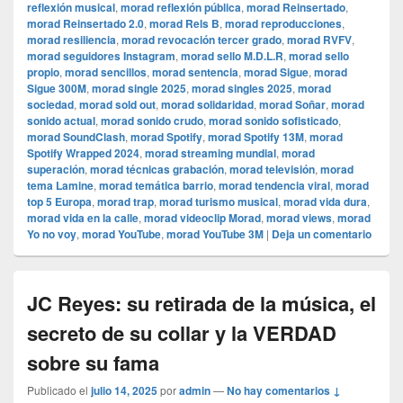
reflexión musical
,
morad reflexión pública
,
morad Reinsertado
,
morad Reinsertado 2.0
,
morad Rels B
,
morad reproducciones
,
morad resiliencia
,
morad revocación tercer grado
,
morad RVFV
,
morad seguidores Instagram
,
morad sello M.D.L.R
,
morad sello
propio
,
morad sencillos
,
morad sentencia
,
morad Sigue
,
morad
Sigue 300M
,
morad single 2025
,
morad singles 2025
,
morad
sociedad
,
morad sold out
,
morad solidaridad
,
morad Soñar
,
morad
sonido actual
,
morad sonido crudo
,
morad sonido sofisticado
,
morad SoundClash
,
morad Spotify
,
morad Spotify 13M
,
morad
Spotify Wrapped 2024
,
morad streaming mundial
,
morad
superación
,
morad técnicas grabación
,
morad televisión
,
morad
tema Lamine
,
morad temática barrio
,
morad tendencia viral
,
morad
top 5 Europa
,
morad trap
,
morad turismo musical
,
morad vida dura
,
morad vida en la calle
,
morad videocli‏p Morad
,
morad views
,
morad
Yo no voy
,
morad YouTube
,
morad YouTube 3M
|
Deja un comentario
JC Reyes: su retirada de la música, el
secreto de su collar y la VERDAD
sobre su fama
Publicado el
julio 14, 2025
por
admin
—
No hay comentarios ↓