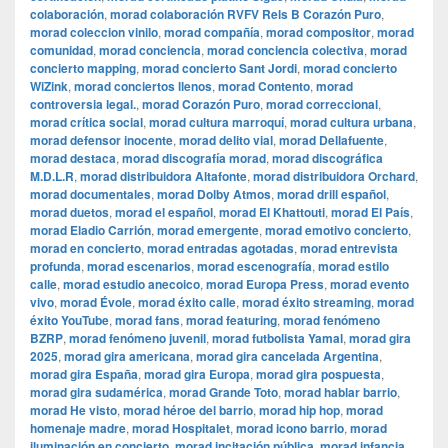
colaboración
,
morad colaboración RVFV Rels B Corazón Puro
,
morad coleccion vinilo
,
morad compañía
,
morad compositor
,
morad
comunidad
,
morad conciencia
,
morad conciencia colectiva
,
morad
concierto mapping
,
morad concierto Sant Jordi
,
morad concierto
WiZink
,
morad conciertos llenos
,
morad Contento
,
morad
controversia legal.
,
morad Corazón Puro
,
morad correccional
,
morad crítica social
,
morad cultura marroquí
,
morad cultura urbana
,
morad defensor inocente
,
morad delito vial
,
morad Dellafuente
,
morad destaca
,
morad discografía morad
,
morad discográfica
M.D.L.R
,
morad distribuidora Altafonte
,
morad distribuidora Orchard
,
morad documentales
,
morad Dolby Atmos
,
morad drill español
,
morad duetos
,
morad el español
,
morad El Khattouti
,
morad El País
,
morad Eladio Carrión
,
morad emergente
,
morad emotivo concierto
,
morad en concierto
,
morad entradas agotadas
,
morad entrevista
profunda
,
morad escenarios
,
morad escenografía
,
morad estilo
calle
,
morad estudio anecoico
,
morad Europa Press
,
morad evento
vivo
,
morad Évole
,
morad éxito calle
,
morad éxito streaming
,
morad
éxito YouTube
,
morad fans
,
morad featuring
,
morad fenómeno
BZRP
,
morad fenómeno juvenil
,
morad futbolista Yamal
,
morad gira
2025
,
morad gira americana
,
morad gira cancelada Argentina
,
morad gira España
,
morad gira Europa
,
morad gira pospuesta
,
morad gira sudamérica
,
morad Grande Toto
,
morad hablar barrio
,
morad He visto
,
morad héroe del barrio
,
morad hip hop
,
morad
homenaje madre
,
morad Hospitalet
,
morad icono barrio
,
morad
iluminación en concierto
,
morad incitación pública
,
morad infancia
,