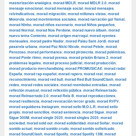
masterización analógica
,
morad MDLR
,
morad MDLR 2.0
,
morad
mensaje emocional
,
morad mensaje social
,
morad mensajes
reivindicativos
,
morad migración
,
morad millones vistas
,
morad
Motorola
,
morad movimientos sociales
,
morad narración gol Yamal
,
morad Ninho
,
morad niños escenario
,
morad Niños pequeños
,
morad Normal
,
morad Nos Perdone
,
morad nuevo álbum
,
morad
nuevo tema Contento
,
morad origen marroquí
,
morad oyentes
mensuales
,
morad padre Nador
,
morad Palau Sant Jordi
,
morad
pasarela urbana
,
morad Paz Nicki Nicole
,
morad Pelele
,
morad
Perezoso
,
morad performance
,
morad pirotecnia
,
morad polémicas
,
morad Ponle ritmo
,
morad prensa
,
morad prisión Brians 2
,
morad
problemas legales
,
morad proceso judicial
,
morad producción
,
morad producto merchandising
,
morad PROMUSICAE
,
morad radar
España
,
morad rap español
,
morad rapero
,
morad real
,
morad
reconocimiento
,
morad red bull
,
morad Red Bull SoundClash
,
morad
redes
,
morad redes sociales
,
morad reembolso entradas
,
morad
reflexión musical
,
morad reflexión pública
,
morad Reinsertado
,
morad Reinsertado 2.0
,
morad Rels B
,
morad reproducciones
,
morad resiliencia
,
morad revocación tercer grado
,
morad RVFV
,
morad seguidores Instagram
,
morad sello M.D.L.R
,
morad sello
propio
,
morad sencillos
,
morad sentencia
,
morad Sigue
,
morad
Sigue 300M
,
morad single 2025
,
morad singles 2025
,
morad
sociedad
,
morad sold out
,
morad solidaridad
,
morad Soñar
,
morad
sonido actual
,
morad sonido crudo
,
morad sonido sofisticado
,
morad SoundClash
,
morad Spotify
,
morad Spotify 13M
,
morad