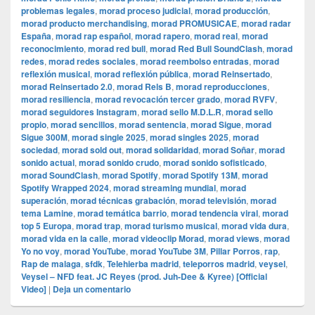
problemas legales
,
morad proceso judicial
,
morad producción
,
morad producto merchandising
,
morad PROMUSICAE
,
morad radar
España
,
morad rap español
,
morad rapero
,
morad real
,
morad
reconocimiento
,
morad red bull
,
morad Red Bull SoundClash
,
morad
redes
,
morad redes sociales
,
morad reembolso entradas
,
morad
reflexión musical
,
morad reflexión pública
,
morad Reinsertado
,
morad Reinsertado 2.0
,
morad Rels B
,
morad reproducciones
,
morad resiliencia
,
morad revocación tercer grado
,
morad RVFV
,
morad seguidores Instagram
,
morad sello M.D.L.R
,
morad sello
propio
,
morad sencillos
,
morad sentencia
,
morad Sigue
,
morad
Sigue 300M
,
morad single 2025
,
morad singles 2025
,
morad
sociedad
,
morad sold out
,
morad solidaridad
,
morad Soñar
,
morad
sonido actual
,
morad sonido crudo
,
morad sonido sofisticado
,
morad SoundClash
,
morad Spotify
,
morad Spotify 13M
,
morad
Spotify Wrapped 2024
,
morad streaming mundial
,
morad
superación
,
morad técnicas grabación
,
morad televisión
,
morad
tema Lamine
,
morad temática barrio
,
morad tendencia viral
,
morad
top 5 Europa
,
morad trap
,
morad turismo musical
,
morad vida dura
,
morad vida en la calle
,
morad videocli‏p Morad
,
morad views
,
morad
Yo no voy
,
morad YouTube
,
morad YouTube 3M
,
Pillar Porros
,
rap
,
Rap de malaga
,
sfdk
,
Telehierba madrid
,
teleporros madrid
,
veysel
,
Veysel – NFD feat. JC Reyes (prod. Juh-Dee & Kyree) [Official
Video]
|
Deja un comentario