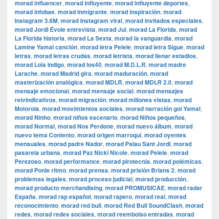
morad influencer
,
morad influyente
,
morad influyente deportes
,
morad infobae
,
morad inmigrante
,
morad inspiración
,
morad
Instagram 3.6M
,
morad Instagram viral
,
morad invitados especiales
,
morad Jordi Évole entrevista
,
morad Jul
,
morad La Florida
,
morad
La Florida historia
,
morad La Sexta
,
morad la vanguardia
,
morad
Lamine Yamal canción
,
morad letra Pelele
,
morad letra Sigue
,
morad
letras
,
morad letras crudas
,
morad letrista
,
morad llenar estadios
,
morad Lola Indigo
,
morad los40
,
morad M.D.L.R
,
morad madre
Larache
,
morad Madrid gira
,
morad maduración
,
morad
masterización analógica
,
morad MDLR
,
morad MDLR 2.0
,
morad
mensaje emocional
,
morad mensaje social
,
morad mensajes
reivindicativos
,
morad migración
,
morad millones vistas
,
morad
Motorola
,
morad movimientos sociales
,
morad narración gol Yamal
,
morad Ninho
,
morad niños escenario
,
morad Niños pequeños
,
morad Normal
,
morad Nos Perdone
,
morad nuevo álbum
,
morad
nuevo tema Contento
,
morad origen marroquí
,
morad oyentes
mensuales
,
morad padre Nador
,
morad Palau Sant Jordi
,
morad
pasarela urbana
,
morad Paz Nicki Nicole
,
morad Pelele
,
morad
Perezoso
,
morad performance
,
morad pirotecnia
,
morad polémicas
,
morad Ponle ritmo
,
morad prensa
,
morad prisión Brians 2
,
morad
problemas legales
,
morad proceso judicial
,
morad producción
,
morad producto merchandising
,
morad PROMUSICAE
,
morad radar
España
,
morad rap español
,
morad rapero
,
morad real
,
morad
reconocimiento
,
morad red bull
,
morad Red Bull SoundClash
,
morad
redes
,
morad redes sociales
,
morad reembolso entradas
,
morad