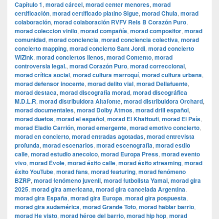
Capítulo 1
,
morad cárcel
,
morad center menores
,
morad
certificación
,
morad certificado platino Sigue
,
morad Chula
,
morad
colaboración
,
morad colaboración RVFV Rels B Corazón Puro
,
morad coleccion vinilo
,
morad compañía
,
morad compositor
,
morad
comunidad
,
morad conciencia
,
morad conciencia colectiva
,
morad
concierto mapping
,
morad concierto Sant Jordi
,
morad concierto
WiZink
,
morad conciertos llenos
,
morad Contento
,
morad
controversia legal.
,
morad Corazón Puro
,
morad correccional
,
morad crítica social
,
morad cultura marroquí
,
morad cultura urbana
,
morad defensor inocente
,
morad delito vial
,
morad Dellafuente
,
morad destaca
,
morad discografía morad
,
morad discográfica
M.D.L.R
,
morad distribuidora Altafonte
,
morad distribuidora Orchard
,
morad documentales
,
morad Dolby Atmos
,
morad drill español
,
morad duetos
,
morad el español
,
morad El Khattouti
,
morad El País
,
morad Eladio Carrión
,
morad emergente
,
morad emotivo concierto
,
morad en concierto
,
morad entradas agotadas
,
morad entrevista
profunda
,
morad escenarios
,
morad escenografía
,
morad estilo
calle
,
morad estudio anecoico
,
morad Europa Press
,
morad evento
vivo
,
morad Évole
,
morad éxito calle
,
morad éxito streaming
,
morad
éxito YouTube
,
morad fans
,
morad featuring
,
morad fenómeno
BZRP
,
morad fenómeno juvenil
,
morad futbolista Yamal
,
morad gira
2025
,
morad gira americana
,
morad gira cancelada Argentina
,
morad gira España
,
morad gira Europa
,
morad gira pospuesta
,
morad gira sudamérica
,
morad Grande Toto
,
morad hablar barrio
,
morad He visto
,
morad héroe del barrio
,
morad hip hop
,
morad