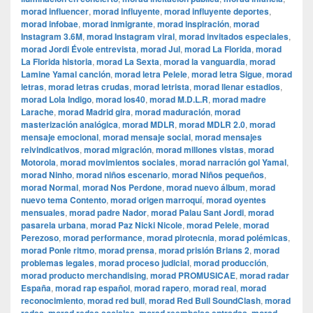
morad influencer
,
morad influyente
,
morad influyente deportes
,
morad infobae
,
morad inmigrante
,
morad inspiración
,
morad
Instagram 3.6M
,
morad Instagram viral
,
morad invitados especiales
,
morad Jordi Évole entrevista
,
morad Jul
,
morad La Florida
,
morad
La Florida historia
,
morad La Sexta
,
morad la vanguardia
,
morad
Lamine Yamal canción
,
morad letra Pelele
,
morad letra Sigue
,
morad
letras
,
morad letras crudas
,
morad letrista
,
morad llenar estadios
,
morad Lola Indigo
,
morad los40
,
morad M.D.L.R
,
morad madre
Larache
,
morad Madrid gira
,
morad maduración
,
morad
masterización analógica
,
morad MDLR
,
morad MDLR 2.0
,
morad
mensaje emocional
,
morad mensaje social
,
morad mensajes
reivindicativos
,
morad migración
,
morad millones vistas
,
morad
Motorola
,
morad movimientos sociales
,
morad narración gol Yamal
,
morad Ninho
,
morad niños escenario
,
morad Niños pequeños
,
morad Normal
,
morad Nos Perdone
,
morad nuevo álbum
,
morad
nuevo tema Contento
,
morad origen marroquí
,
morad oyentes
mensuales
,
morad padre Nador
,
morad Palau Sant Jordi
,
morad
pasarela urbana
,
morad Paz Nicki Nicole
,
morad Pelele
,
morad
Perezoso
,
morad performance
,
morad pirotecnia
,
morad polémicas
,
morad Ponle ritmo
,
morad prensa
,
morad prisión Brians 2
,
morad
problemas legales
,
morad proceso judicial
,
morad producción
,
morad producto merchandising
,
morad PROMUSICAE
,
morad radar
España
,
morad rap español
,
morad rapero
,
morad real
,
morad
reconocimiento
,
morad red bull
,
morad Red Bull SoundClash
,
morad
,
,
,