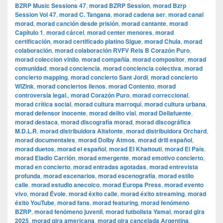
BZRP Music Sessions 47
,
morad BZRP Session
,
morad Bzrp
Session Vol 47
,
morad C. Tangana
,
morad cadena ser
,
morad canal
morad
,
morad canción desde prisión
,
morad cantante
,
morad
Capítulo 1
,
morad cárcel
,
morad center menores
,
morad
certificación
,
morad certificado platino Sigue
,
morad Chula
,
morad
colaboración
,
morad colaboración RVFV Rels B Corazón Puro
,
morad coleccion vinilo
,
morad compañía
,
morad compositor
,
morad
comunidad
,
morad conciencia
,
morad conciencia colectiva
,
morad
concierto mapping
,
morad concierto Sant Jordi
,
morad concierto
WiZink
,
morad conciertos llenos
,
morad Contento
,
morad
controversia legal.
,
morad Corazón Puro
,
morad correccional
,
morad crítica social
,
morad cultura marroquí
,
morad cultura urbana
,
morad defensor inocente
,
morad delito vial
,
morad Dellafuente
,
morad destaca
,
morad discografía morad
,
morad discográfica
M.D.L.R
,
morad distribuidora Altafonte
,
morad distribuidora Orchard
,
morad documentales
,
morad Dolby Atmos
,
morad drill español
,
morad duetos
,
morad el español
,
morad El Khattouti
,
morad El País
,
morad Eladio Carrión
,
morad emergente
,
morad emotivo concierto
,
morad en concierto
,
morad entradas agotadas
,
morad entrevista
profunda
,
morad escenarios
,
morad escenografía
,
morad estilo
calle
,
morad estudio anecoico
,
morad Europa Press
,
morad evento
vivo
,
morad Évole
,
morad éxito calle
,
morad éxito streaming
,
morad
éxito YouTube
,
morad fans
,
morad featuring
,
morad fenómeno
BZRP
,
morad fenómeno juvenil
,
morad futbolista Yamal
,
morad gira
2025
,
morad gira americana
,
morad gira cancelada Argentina
,