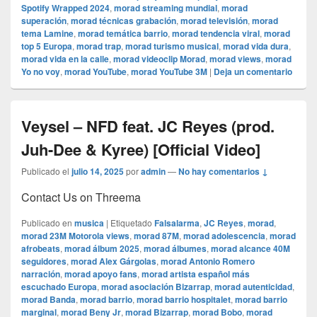
Spotify Wrapped 2024
,
morad streaming mundial
,
morad
superación
,
morad técnicas grabación
,
morad televisión
,
morad
tema Lamine
,
morad temática barrio
,
morad tendencia viral
,
morad
top 5 Europa
,
morad trap
,
morad turismo musical
,
morad vida dura
,
morad vida en la calle
,
morad videocli‏p Morad
,
morad views
,
morad
Yo no voy
,
morad YouTube
,
morad YouTube 3M
|
Deja un comentario
Veysel – NFD feat. JC Reyes (prod.
Juh-Dee & Kyree) [Official Video]
Publicado el
julio 14, 2025
por
admin
—
No hay comentarios ↓
Contact Us on Threema
Publicado en
musica
|
Etiquetado
Falsalarma
,
JC Reyes
,
morad
,
morad 23M Motorola views
,
morad 87M
,
morad adolescencia
,
morad
afrobeats
,
morad álbum 2025
,
morad álbumes
,
morad alcance 40M
seguidores
,
morad Alex Gárgolas
,
morad Antonio Romero
narración
,
morad apoyo fans
,
morad artista español más
escuchado Europa
,
morad asociación Bizarrap
,
morad autenticidad
,
morad Banda
,
morad barrio
,
morad barrio hospitalet
,
morad barrio
marginal
,
morad Beny Jr
,
morad Bizarrap
,
morad Bobo
,
morad