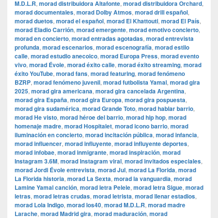
M.D.L.R
,
morad distribuidora Altafonte
,
morad distribuidora Orchard
,
morad documentales
,
morad Dolby Atmos
,
morad drill español
,
morad duetos
,
morad el español
,
morad El Khattouti
,
morad El País
,
morad Eladio Carrión
,
morad emergente
,
morad emotivo concierto
,
morad en concierto
,
morad entradas agotadas
,
morad entrevista
profunda
,
morad escenarios
,
morad escenografía
,
morad estilo
calle
,
morad estudio anecoico
,
morad Europa Press
,
morad evento
vivo
,
morad Évole
,
morad éxito calle
,
morad éxito streaming
,
morad
éxito YouTube
,
morad fans
,
morad featuring
,
morad fenómeno
BZRP
,
morad fenómeno juvenil
,
morad futbolista Yamal
,
morad gira
2025
,
morad gira americana
,
morad gira cancelada Argentina
,
morad gira España
,
morad gira Europa
,
morad gira pospuesta
,
morad gira sudamérica
,
morad Grande Toto
,
morad hablar barrio
,
morad He visto
,
morad héroe del barrio
,
morad hip hop
,
morad
homenaje madre
,
morad Hospitalet
,
morad icono barrio
,
morad
iluminación en concierto
,
morad incitación pública
,
morad infancia
,
morad influencer
,
morad influyente
,
morad influyente deportes
,
morad infobae
,
morad inmigrante
,
morad inspiración
,
morad
Instagram 3.6M
,
morad Instagram viral
,
morad invitados especiales
,
morad Jordi Évole entrevista
,
morad Jul
,
morad La Florida
,
morad
La Florida historia
,
morad La Sexta
,
morad la vanguardia
,
morad
Lamine Yamal canción
,
morad letra Pelele
,
morad letra Sigue
,
morad
letras
,
morad letras crudas
,
morad letrista
,
morad llenar estadios
,
morad Lola Indigo
,
morad los40
,
morad M.D.L.R
,
morad madre
Larache
,
morad Madrid gira
,
morad maduración
,
morad