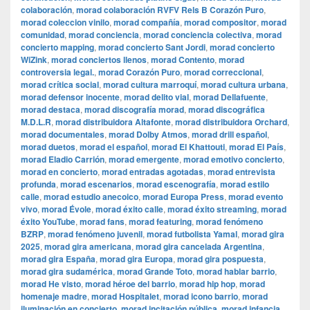
colaboración
,
morad colaboración RVFV Rels B Corazón Puro
,
morad coleccion vinilo
,
morad compañía
,
morad compositor
,
morad
comunidad
,
morad conciencia
,
morad conciencia colectiva
,
morad
concierto mapping
,
morad concierto Sant Jordi
,
morad concierto
WiZink
,
morad conciertos llenos
,
morad Contento
,
morad
controversia legal.
,
morad Corazón Puro
,
morad correccional
,
morad crítica social
,
morad cultura marroquí
,
morad cultura urbana
,
morad defensor inocente
,
morad delito vial
,
morad Dellafuente
,
morad destaca
,
morad discografía morad
,
morad discográfica
M.D.L.R
,
morad distribuidora Altafonte
,
morad distribuidora Orchard
,
morad documentales
,
morad Dolby Atmos
,
morad drill español
,
morad duetos
,
morad el español
,
morad El Khattouti
,
morad El País
,
morad Eladio Carrión
,
morad emergente
,
morad emotivo concierto
,
morad en concierto
,
morad entradas agotadas
,
morad entrevista
profunda
,
morad escenarios
,
morad escenografía
,
morad estilo
calle
,
morad estudio anecoico
,
morad Europa Press
,
morad evento
vivo
,
morad Évole
,
morad éxito calle
,
morad éxito streaming
,
morad
éxito YouTube
,
morad fans
,
morad featuring
,
morad fenómeno
BZRP
,
morad fenómeno juvenil
,
morad futbolista Yamal
,
morad gira
2025
,
morad gira americana
,
morad gira cancelada Argentina
,
morad gira España
,
morad gira Europa
,
morad gira pospuesta
,
morad gira sudamérica
,
morad Grande Toto
,
morad hablar barrio
,
morad He visto
,
morad héroe del barrio
,
morad hip hop
,
morad
homenaje madre
,
morad Hospitalet
,
morad icono barrio
,
morad
iluminación en concierto
,
morad incitación pública
,
morad infancia
,