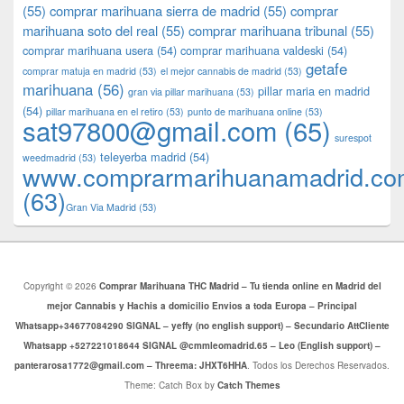
(55)
comprar marihuana sierra de madrid
(55)
comprar
marihuana soto del real
(55)
comprar marihuana tribunal
(55)
comprar marihuana usera
(54)
comprar marihuana valdeski
(54)
getafe
comprar matuja en madrid
(53)
el mejor cannabis de madrid
(53)
marihuana
(56)
pillar maria en madrid
gran via pillar marihuana
(53)
(54)
pillar marihuana en el retiro
(53)
punto de marihuana online
(53)
sat97800@gmail.com
(65)
surespot
teleyerba madrid
(54)
weedmadrid
(53)
www.comprarmarihuanamadrid.c
(63)
​​Gran Via Madrid
(53)
Copyright © 2026
Comprar Marihuana THC Madrid – Tu tienda online en Madrid del
mejor Cannabis y Hachis a domicilio Envios a toda Europa – Principal
Whatsapp+34677084290 SIGNAL – yeffy (no english support) – Secundario AttCliente
Whatsapp +527221018644 SIGNAL @cmmleomadrid.65 – Leo (English support) –
panterarosa1772@gmail.com – Threema: JHXT6HHA
. Todos los Derechos Reservados.
Theme: Catch Box by
Catch Themes