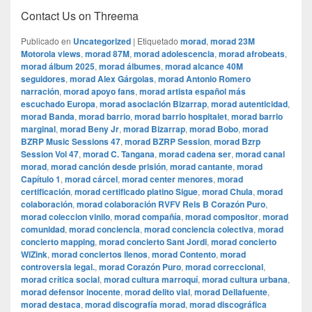
Contact Us on Threema
Publicado en
Uncategorized
|
Etiquetado
morad
,
morad 23M
Motorola views
,
morad 87M
,
morad adolescencia
,
morad afrobeats
,
morad álbum 2025
,
morad álbumes
,
morad alcance 40M
seguidores
,
morad Alex Gárgolas
,
morad Antonio Romero
narración
,
morad apoyo fans
,
morad artista español más
escuchado Europa
,
morad asociación Bizarrap
,
morad autenticidad
,
morad Banda
,
morad barrio
,
morad barrio hospitalet
,
morad barrio
marginal
,
morad Beny Jr
,
morad Bizarrap
,
morad Bobo
,
morad
BZRP Music Sessions 47
,
morad BZRP Session
,
morad Bzrp
Session Vol 47
,
morad C. Tangana
,
morad cadena ser
,
morad canal
morad
,
morad canción desde prisión
,
morad cantante
,
morad
Capítulo 1
,
morad cárcel
,
morad center menores
,
morad
certificación
,
morad certificado platino Sigue
,
morad Chula
,
morad
colaboración
,
morad colaboración RVFV Rels B Corazón Puro
,
morad coleccion vinilo
,
morad compañía
,
morad compositor
,
morad
comunidad
,
morad conciencia
,
morad conciencia colectiva
,
morad
concierto mapping
,
morad concierto Sant Jordi
,
morad concierto
WiZink
,
morad conciertos llenos
,
morad Contento
,
morad
controversia legal.
,
morad Corazón Puro
,
morad correccional
,
morad crítica social
,
morad cultura marroquí
,
morad cultura urbana
,
morad defensor inocente
,
morad delito vial
,
morad Dellafuente
,
morad destaca
,
morad discografía morad
,
morad discográfica