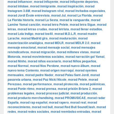
morad influencer
,
morad influyente
,
morad influyente deportes
,
morad infobae
,
morad inmigrante
,
morad inspiración
,
morad
Instagram 3.6M
,
morad Instagram viral
,
morad invitados especiales
,
morad Jordi Évole entrevista
,
morad Jul
,
morad La Florida
,
morad
La Florida historia
,
morad La Sexta
,
morad la vanguardia
,
morad
Lamine Yamal canción
,
morad letra Pelele
,
morad letra Sigue
,
morad
letras
,
morad letras crudas
,
morad letrista
,
morad llenar estadios
,
morad Lola Indigo
,
morad los40
,
morad M.D.L.R
,
morad madre
Larache
,
morad Madrid gira
,
morad maduración
,
morad
masterización analógica
,
morad MDLR
,
morad MDLR 2.0
,
morad
mensaje emocional
,
morad mensaje social
,
morad mensajes
reivindicativos
,
morad migración
,
morad millones vistas
,
morad
Motorola
,
morad movimientos sociales
,
morad narración gol Yamal
,
morad Ninho
,
morad niños escenario
,
morad Niños pequeños
,
morad Normal
,
morad Nos Perdone
,
morad nuevo álbum
,
morad
nuevo tema Contento
,
morad origen marroquí
,
morad oyentes
mensuales
,
morad padre Nador
,
morad Palau Sant Jordi
,
morad
pasarela urbana
,
morad Paz Nicki Nicole
,
morad Pelele
,
morad
Perezoso
,
morad performance
,
morad pirotecnia
,
morad polémicas
,
morad Ponle ritmo
,
morad prensa
,
morad prisión Brians 2
,
morad
problemas legales
,
morad proceso judicial
,
morad producción
,
morad producto merchandising
,
morad PROMUSICAE
,
morad radar
España
,
morad rap español
,
morad rapero
,
morad real
,
morad
reconocimiento
,
morad red bull
,
morad Red Bull SoundClash
,
morad
redes
,
morad redes sociales
,
morad reembolso entradas
,
morad