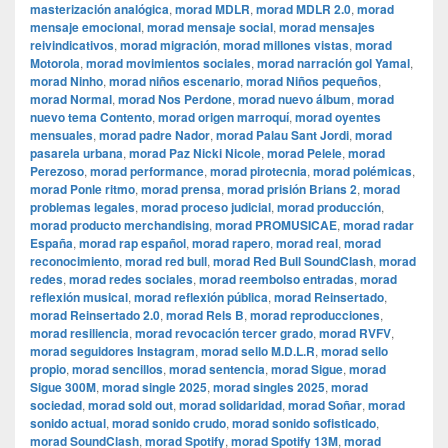
masterización analógica
,
morad MDLR
,
morad MDLR 2.0
,
morad
mensaje emocional
,
morad mensaje social
,
morad mensajes
reivindicativos
,
morad migración
,
morad millones vistas
,
morad
Motorola
,
morad movimientos sociales
,
morad narración gol Yamal
,
morad Ninho
,
morad niños escenario
,
morad Niños pequeños
,
morad Normal
,
morad Nos Perdone
,
morad nuevo álbum
,
morad
nuevo tema Contento
,
morad origen marroquí
,
morad oyentes
mensuales
,
morad padre Nador
,
morad Palau Sant Jordi
,
morad
pasarela urbana
,
morad Paz Nicki Nicole
,
morad Pelele
,
morad
Perezoso
,
morad performance
,
morad pirotecnia
,
morad polémicas
,
morad Ponle ritmo
,
morad prensa
,
morad prisión Brians 2
,
morad
problemas legales
,
morad proceso judicial
,
morad producción
,
morad producto merchandising
,
morad PROMUSICAE
,
morad radar
España
,
morad rap español
,
morad rapero
,
morad real
,
morad
reconocimiento
,
morad red bull
,
morad Red Bull SoundClash
,
morad
redes
,
morad redes sociales
,
morad reembolso entradas
,
morad
reflexión musical
,
morad reflexión pública
,
morad Reinsertado
,
morad Reinsertado 2.0
,
morad Rels B
,
morad reproducciones
,
morad resiliencia
,
morad revocación tercer grado
,
morad RVFV
,
morad seguidores Instagram
,
morad sello M.D.L.R
,
morad sello
propio
,
morad sencillos
,
morad sentencia
,
morad Sigue
,
morad
Sigue 300M
,
morad single 2025
,
morad singles 2025
,
morad
sociedad
,
morad sold out
,
morad solidaridad
,
morad Soñar
,
morad
sonido actual
,
morad sonido crudo
,
morad sonido sofisticado
,
morad SoundClash
,
morad Spotify
,
morad Spotify 13M
,
morad