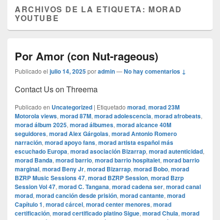
ARCHIVOS DE LA ETIQUETA:
MORAD
YOUTUBE
Por Amor (con Nut-rageous)
Publicado el
julio 14, 2025
por
admin
—
No hay comentarios ↓
Contact Us on Threema
Publicado en
Uncategorized
|
Etiquetado
morad
,
morad 23M
Motorola views
,
morad 87M
,
morad adolescencia
,
morad afrobeats
,
morad álbum 2025
,
morad álbumes
,
morad alcance 40M
seguidores
,
morad Alex Gárgolas
,
morad Antonio Romero
narración
,
morad apoyo fans
,
morad artista español más
escuchado Europa
,
morad asociación Bizarrap
,
morad autenticidad
,
morad Banda
,
morad barrio
,
morad barrio hospitalet
,
morad barrio
marginal
,
morad Beny Jr
,
morad Bizarrap
,
morad Bobo
,
morad
BZRP Music Sessions 47
,
morad BZRP Session
,
morad Bzrp
Session Vol 47
,
morad C. Tangana
,
morad cadena ser
,
morad canal
morad
,
morad canción desde prisión
,
morad cantante
,
morad
Capítulo 1
,
morad cárcel
,
morad center menores
,
morad
certificación
,
morad certificado platino Sigue
,
morad Chula
,
morad