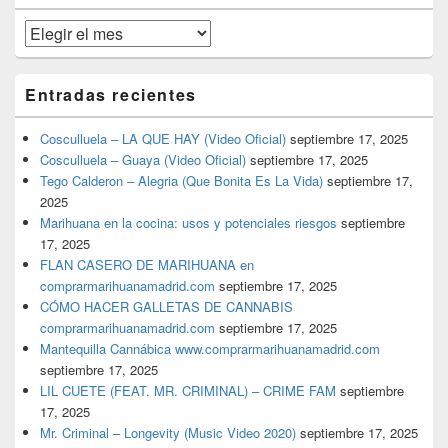
primaria
Archivos
Entradas recientes
Cosculluela – LA QUE HAY (Video Oficial)
septiembre 17, 2025
Cosculluela – Guaya (Video Oficial)
septiembre 17, 2025
Tego Calderon – Alegria (Que Bonita Es La Vida)
septiembre 17,
2025
Marihuana en la cocina: usos y potenciales riesgos
septiembre
17, 2025
FLAN CASERO DE MARIHUANA en
comprarmarihuanamadrid.com
septiembre 17, 2025
CÓMO HACER GALLETAS DE CANNABIS
comprarmarihuanamadrid.com
septiembre 17, 2025
Mantequilla Cannábica www.comprarmarihuanamadrid.com
septiembre 17, 2025
LIL CUETE (FEAT. MR. CRIMINAL) – CRIME FAM
septiembre
17, 2025
Mr. Criminal – Longevity (Music Video 2020)
septiembre 17, 2025