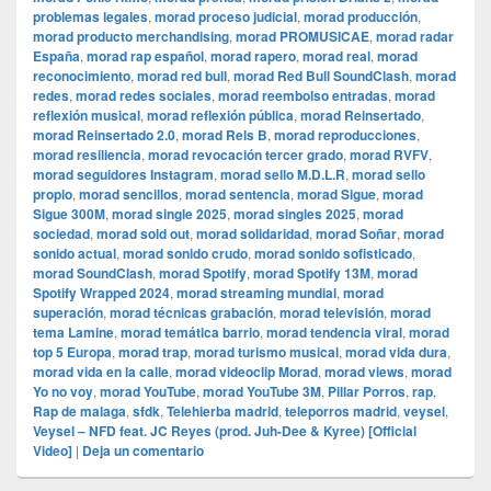
problemas legales
,
morad proceso judicial
,
morad producción
,
morad producto merchandising
,
morad PROMUSICAE
,
morad radar
España
,
morad rap español
,
morad rapero
,
morad real
,
morad
reconocimiento
,
morad red bull
,
morad Red Bull SoundClash
,
morad
redes
,
morad redes sociales
,
morad reembolso entradas
,
morad
reflexión musical
,
morad reflexión pública
,
morad Reinsertado
,
morad Reinsertado 2.0
,
morad Rels B
,
morad reproducciones
,
morad resiliencia
,
morad revocación tercer grado
,
morad RVFV
,
morad seguidores Instagram
,
morad sello M.D.L.R
,
morad sello
propio
,
morad sencillos
,
morad sentencia
,
morad Sigue
,
morad
Sigue 300M
,
morad single 2025
,
morad singles 2025
,
morad
sociedad
,
morad sold out
,
morad solidaridad
,
morad Soñar
,
morad
sonido actual
,
morad sonido crudo
,
morad sonido sofisticado
,
morad SoundClash
,
morad Spotify
,
morad Spotify 13M
,
morad
Spotify Wrapped 2024
,
morad streaming mundial
,
morad
superación
,
morad técnicas grabación
,
morad televisión
,
morad
tema Lamine
,
morad temática barrio
,
morad tendencia viral
,
morad
top 5 Europa
,
morad trap
,
morad turismo musical
,
morad vida dura
,
morad vida en la calle
,
morad videocli‏p Morad
,
morad views
,
morad
Yo no voy
,
morad YouTube
,
morad YouTube 3M
,
Pillar Porros
,
rap
,
Rap de malaga
,
sfdk
,
Telehierba madrid
,
teleporros madrid
,
veysel
,
Veysel – NFD feat. JC Reyes (prod. Juh-Dee & Kyree) [Official
Video]
|
Deja un comentario