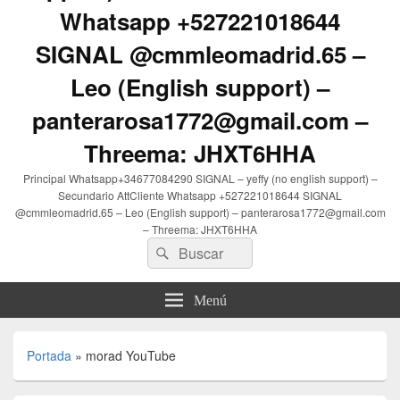
Whatsapp +527221018644
SIGNAL @cmmleomadrid.65 –
Leo (English support) –
panterarosa1772@gmail.com –
Threema: JHXT6HHA
Principal Whatsapp+34677084290 SIGNAL – yeffy (no english support) –
Secundario AttCliente Whatsapp +527221018644 SIGNAL
@cmmleomadrid.65 – Leo (English support) – panterarosa1772@gmail.com
– Threema: JHXT6HHA
Buscar
Buscar
por:
Menú
Portada
»
morad YouTube