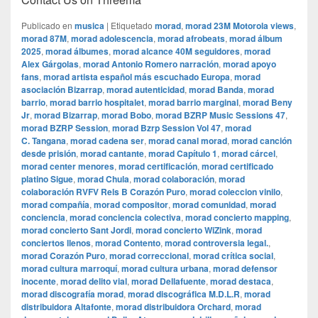
Publicado en
musica
|
Etiquetado
morad
,
morad 23M Motorola views
,
morad 87M
,
morad adolescencia
,
morad afrobeats
,
morad álbum
2025
,
morad álbumes
,
morad alcance 40M seguidores
,
morad
Alex Gárgolas
,
morad Antonio Romero narración
,
morad apoyo
fans
,
morad artista español más escuchado Europa
,
morad
asociación Bizarrap
,
morad autenticidad
,
morad Banda
,
morad
barrio
,
morad barrio hospitalet
,
morad barrio marginal
,
morad Beny
Jr
,
morad Bizarrap
,
morad Bobo
,
morad BZRP Music Sessions 47
,
morad BZRP Session
,
morad Bzrp Session Vol 47
,
morad
C. Tangana
,
morad cadena ser
,
morad canal morad
,
morad canción
desde prisión
,
morad cantante
,
morad Capítulo 1
,
morad cárcel
,
morad center menores
,
morad certificación
,
morad certificado
platino Sigue
,
morad Chula
,
morad colaboración
,
morad
colaboración RVFV Rels B Corazón Puro
,
morad coleccion vinilo
,
morad compañía
,
morad compositor
,
morad comunidad
,
morad
conciencia
,
morad conciencia colectiva
,
morad concierto mapping
,
morad concierto Sant Jordi
,
morad concierto WiZink
,
morad
conciertos llenos
,
morad Contento
,
morad controversia legal.
,
morad Corazón Puro
,
morad correccional
,
morad crítica social
,
morad cultura marroquí
,
morad cultura urbana
,
morad defensor
inocente
,
morad delito vial
,
morad Dellafuente
,
morad destaca
,
morad discografía morad
,
morad discográfica M.D.L.R
,
morad
distribuidora Altafonte
,
morad distribuidora Orchard
,
morad