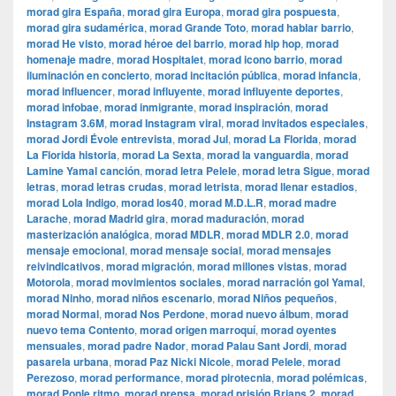
morad gira España
,
morad gira Europa
,
morad gira pospuesta
,
morad gira sudamérica
,
morad Grande Toto
,
morad hablar barrio
,
morad He visto
,
morad héroe del barrio
,
morad hip hop
,
morad
homenaje madre
,
morad Hospitalet
,
morad icono barrio
,
morad
iluminación en concierto
,
morad incitación pública
,
morad infancia
,
morad influencer
,
morad influyente
,
morad influyente deportes
,
morad infobae
,
morad inmigrante
,
morad inspiración
,
morad
Instagram 3.6M
,
morad Instagram viral
,
morad invitados especiales
,
morad Jordi Évole entrevista
,
morad Jul
,
morad La Florida
,
morad
La Florida historia
,
morad La Sexta
,
morad la vanguardia
,
morad
Lamine Yamal canción
,
morad letra Pelele
,
morad letra Sigue
,
morad
letras
,
morad letras crudas
,
morad letrista
,
morad llenar estadios
,
morad Lola Indigo
,
morad los40
,
morad M.D.L.R
,
morad madre
Larache
,
morad Madrid gira
,
morad maduración
,
morad
masterización analógica
,
morad MDLR
,
morad MDLR 2.0
,
morad
mensaje emocional
,
morad mensaje social
,
morad mensajes
reivindicativos
,
morad migración
,
morad millones vistas
,
morad
Motorola
,
morad movimientos sociales
,
morad narración gol Yamal
,
morad Ninho
,
morad niños escenario
,
morad Niños pequeños
,
morad Normal
,
morad Nos Perdone
,
morad nuevo álbum
,
morad
nuevo tema Contento
,
morad origen marroquí
,
morad oyentes
mensuales
,
morad padre Nador
,
morad Palau Sant Jordi
,
morad
pasarela urbana
,
morad Paz Nicki Nicole
,
morad Pelele
,
morad
Perezoso
,
morad performance
,
morad pirotecnia
,
morad polémicas
,
morad Ponle ritmo
,
morad prensa
,
morad prisión Brians 2
,
morad