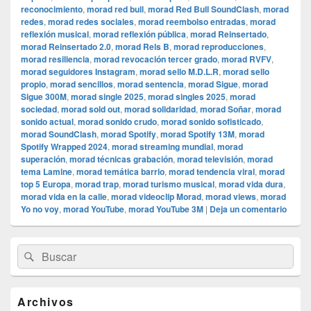
reconocimiento
,
morad red bull
,
morad Red Bull SoundClash
,
morad
redes
,
morad redes sociales
,
morad reembolso entradas
,
morad
reflexión musical
,
morad reflexión pública
,
morad Reinsertado
,
morad Reinsertado 2.0
,
morad Rels B
,
morad reproducciones
,
morad resiliencia
,
morad revocación tercer grado
,
morad RVFV
,
morad seguidores Instagram
,
morad sello M.D.L.R
,
morad sello
propio
,
morad sencillos
,
morad sentencia
,
morad Sigue
,
morad
Sigue 300M
,
morad single 2025
,
morad singles 2025
,
morad
sociedad
,
morad sold out
,
morad solidaridad
,
morad Soñar
,
morad
sonido actual
,
morad sonido crudo
,
morad sonido sofisticado
,
morad SoundClash
,
morad Spotify
,
morad Spotify 13M
,
morad
Spotify Wrapped 2024
,
morad streaming mundial
,
morad
superación
,
morad técnicas grabación
,
morad televisión
,
morad
tema Lamine
,
morad temática barrio
,
morad tendencia viral
,
morad
top 5 Europa
,
morad trap
,
morad turismo musical
,
morad vida dura
,
morad vida en la calle
,
morad videocli‏p Morad
,
morad views
,
morad
Yo no voy
,
morad YouTube
,
morad YouTube 3M
|
Deja un comentario
El
Buscar
Buscar
área
por:
de
widget
barra
Archivos
lateral