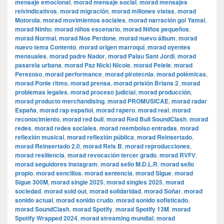
mensaje emocional
,
morad mensaje social
,
morad mensajes
reivindicativos
,
morad migración
,
morad millones vistas
,
morad
Motorola
,
morad movimientos sociales
,
morad narración gol Yamal
,
morad Ninho
,
morad niños escenario
,
morad Niños pequeños
,
morad Normal
,
morad Nos Perdone
,
morad nuevo álbum
,
morad
nuevo tema Contento
,
morad origen marroquí
,
morad oyentes
mensuales
,
morad padre Nador
,
morad Palau Sant Jordi
,
morad
pasarela urbana
,
morad Paz Nicki Nicole
,
morad Pelele
,
morad
Perezoso
,
morad performance
,
morad pirotecnia
,
morad polémicas
,
morad Ponle ritmo
,
morad prensa
,
morad prisión Brians 2
,
morad
problemas legales
,
morad proceso judicial
,
morad producción
,
morad producto merchandising
,
morad PROMUSICAE
,
morad radar
España
,
morad rap español
,
morad rapero
,
morad real
,
morad
reconocimiento
,
morad red bull
,
morad Red Bull SoundClash
,
morad
redes
,
morad redes sociales
,
morad reembolso entradas
,
morad
reflexión musical
,
morad reflexión pública
,
morad Reinsertado
,
morad Reinsertado 2.0
,
morad Rels B
,
morad reproducciones
,
morad resiliencia
,
morad revocación tercer grado
,
morad RVFV
,
morad seguidores Instagram
,
morad sello M.D.L.R
,
morad sello
propio
,
morad sencillos
,
morad sentencia
,
morad Sigue
,
morad
Sigue 300M
,
morad single 2025
,
morad singles 2025
,
morad
sociedad
,
morad sold out
,
morad solidaridad
,
morad Soñar
,
morad
sonido actual
,
morad sonido crudo
,
morad sonido sofisticado
,
morad SoundClash
,
morad Spotify
,
morad Spotify 13M
,
morad
Spotify Wrapped 2024
,
morad streaming mundial
,
morad