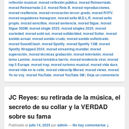
reflexión musical
,
morad reflexión pública
,
morad Reinsertado
,
morad Reinsertado 2.0
,
morad Rels B
,
morad reproducciones
,
morad resiliencia
,
morad revocación tercer grado
,
morad RVFV
,
morad seguidores Instagram
,
morad sello M.D.L.R
,
morad sello
propio
,
morad sencillos
,
morad sentencia
,
morad Sigue
,
morad
Sigue 300M
,
morad single 2025
,
morad singles 2025
,
morad
sociedad
,
morad sold out
,
morad solidaridad
,
morad Soñar
,
morad
sonido actual
,
morad sonido crudo
,
morad sonido sofisticado
,
morad SoundClash
,
morad Spotify
,
morad Spotify 13M
,
morad
Spotify Wrapped 2024
,
morad streaming mundial
,
morad
superación
,
morad técnicas grabación
,
morad televisión
,
morad
tema Lamine
,
morad temática barrio
,
morad tendencia viral
,
morad
top 5 Europa
,
morad trap
,
morad turismo musical
,
morad vida dura
,
morad vida en la calle
,
morad videocli‏p Morad
,
morad views
,
morad
Yo no voy
,
morad YouTube
,
morad YouTube 3M
|
Deja un comentario
JC Reyes: su retirada de la música, el
secreto de su collar y la VERDAD
sobre su fama
Publicado el
julio 14, 2025
por
admin
—
No hay comentarios ↓