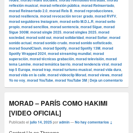
redes
morad redes sociales
morad reembolso entradas
morad
reflexión musical
,
morad reflexión pública
,
morad Reinsertado
,
morad Reinsertado 2.0
,
morad Rels B
,
morad reproducciones
,
morad resiliencia
,
morad revocación tercer grado
,
morad RVFV
,
morad seguidores Instagram
,
morad sello M.D.L.R
,
morad sello
propio
,
morad sencillos
,
morad sentencia
,
morad Sigue
,
morad
Sigue 300M
,
morad single 2025
,
morad singles 2025
,
morad
sociedad
,
morad sold out
,
morad solidaridad
,
morad Soñar
,
morad
sonido actual
,
morad sonido crudo
,
morad sonido sofisticado
,
morad SoundClash
,
morad Spotify
,
morad Spotify 13M
,
morad
Spotify Wrapped 2024
,
morad streaming mundial
,
morad
superación
,
morad técnicas grabación
,
morad televisión
,
morad
tema Lamine
,
morad temática barrio
,
morad tendencia viral
,
morad
top 5 Europa
,
morad trap
,
morad turismo musical
,
morad vida dura
,
morad vida en la calle
,
morad videocli‏p Morad
,
morad views
,
morad
Yo no voy
,
morad YouTube
,
morad YouTube 3M
|
Deja un comentario
MORAD – PARÍS COMO HAKIMI
[VIDEO OFICIAL]
Publicado el
julio 14, 2025
por
admin
—
No hay comentarios ↓
Contact Us on Threema