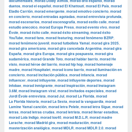
documentales
,
morad Dolby Atmos
,
morad drill español
,
morad
duetos
,
morad el español
,
morad El Khattouti
,
morad El País
,
morad
Eladio Carrión
,
morad emergente
,
morad emotivo concierto
,
morad
en concierto
,
morad entradas agotadas
,
morad entrevista profunda
,
morad escenarios
,
morad escenografía
,
morad estilo calle
,
morad
estudio anecoico
,
morad Europa Press
,
morad evento vivo
,
morad
Évole
,
morad éxito calle
,
morad éxito streaming
,
morad éxito
YouTube
,
morad fans
,
morad featuring
,
morad fenómeno BZRP
,
morad fenómeno juvenil
,
morad futbolista Yamal
,
morad gira 2025
,
morad gira americana
,
morad gira cancelada Argentina
,
morad gira
España
,
morad gira Europa
,
morad gira pospuesta
,
morad gira
sudamérica
,
morad Grande Toto
,
morad hablar barrio
,
morad He
visto
,
morad héroe del barrio
,
morad hip hop
,
morad homenaje
madre
,
morad Hospitalet
,
morad icono barrio
,
morad iluminación en
concierto
,
morad incitación pública
,
morad infancia
,
morad
influencer
,
morad influyente
,
morad influyente deportes
,
morad
infobae
,
morad inmigrante
,
morad inspiración
,
morad Instagram
3.6M
,
morad Instagram viral
,
morad invitados especiales
,
morad
Jordi Évole entrevista
,
morad Jul
,
morad La Florida
,
morad
La Florida historia
,
morad La Sexta
,
morad la vanguardia
,
morad
Lamine Yamal canción
,
morad letra Pelele
,
morad letra Sigue
,
morad
letras
,
morad letras crudas
,
morad letrista
,
morad llenar estadios
,
morad Lola Indigo
,
morad los40
,
morad M.D.L.R
,
morad madre
Larache
,
morad Madrid gira
,
morad maduración
,
morad
masterización analógica
,
morad MDLR
,
morad MDLR 2.0
,
morad