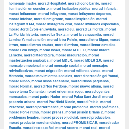
homenaje madre
,
morad Hospitalet
,
morad icono barrio
,
morad
iluminación en concierto
,
morad incitación pública
,
morad infancia
,
morad influencer
,
morad influyente
,
morad influyente deportes
,
morad infobae
,
morad inmigrante
,
morad inspiración
,
morad
Instagram 3.6M
,
morad Instagram viral
,
morad invitados especiales
,
morad Jordi Évole entrevista
,
morad Jul
,
morad La Florida
,
morad
La Florida historia
,
morad La Sexta
,
morad la vanguardia
,
morad
Lamine Yamal canción
,
morad letra Pelele
,
morad letra Sigue
,
morad
letras
,
morad letras crudas
,
morad letrista
,
morad llenar estadios
,
morad Lola Indigo
,
morad los40
,
morad M.D.L.R
,
morad madre
Larache
,
morad Madrid gira
,
morad maduración
,
morad
masterización analógica
,
morad MDLR
,
morad MDLR 2.0
,
morad
mensaje emocional
,
morad mensaje social
,
morad mensajes
reivindicativos
,
morad migración
,
morad millones vistas
,
morad
Motorola
,
morad movimientos sociales
,
morad narración gol Yamal
,
morad Ninho
,
morad niños escenario
,
morad Niños pequeños
,
morad Normal
,
morad Nos Perdone
,
morad nuevo álbum
,
morad
nuevo tema Contento
,
morad origen marroquí
,
morad oyentes
mensuales
,
morad padre Nador
,
morad Palau Sant Jordi
,
morad
pasarela urbana
,
morad Paz Nicki Nicole
,
morad Pelele
,
morad
Perezoso
,
morad performance
,
morad pirotecnia
,
morad polémicas
,
morad Ponle ritmo
,
morad prensa
,
morad prisión Brians 2
,
morad
problemas legales
,
morad proceso judicial
,
morad producción
,
morad producto merchandising
,
morad PROMUSICAE
,
morad radar
España
,
morad rap español
,
morad rapero
,
morad real
,
morad