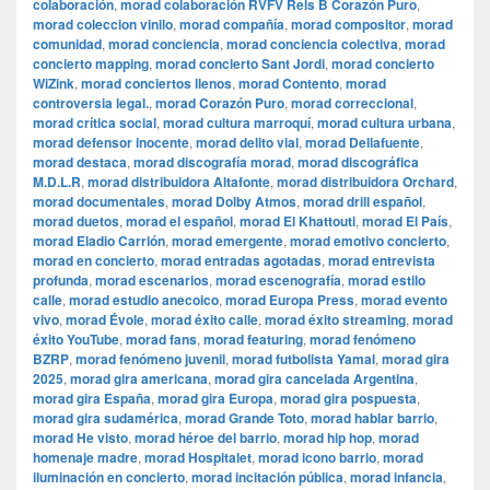
colaboración
,
morad colaboración RVFV Rels B Corazón Puro
,
morad coleccion vinilo
,
morad compañía
,
morad compositor
,
morad
comunidad
,
morad conciencia
,
morad conciencia colectiva
,
morad
concierto mapping
,
morad concierto Sant Jordi
,
morad concierto
WiZink
,
morad conciertos llenos
,
morad Contento
,
morad
controversia legal.
,
morad Corazón Puro
,
morad correccional
,
morad crítica social
,
morad cultura marroquí
,
morad cultura urbana
,
morad defensor inocente
,
morad delito vial
,
morad Dellafuente
,
morad destaca
,
morad discografía morad
,
morad discográfica
M.D.L.R
,
morad distribuidora Altafonte
,
morad distribuidora Orchard
,
morad documentales
,
morad Dolby Atmos
,
morad drill español
,
morad duetos
,
morad el español
,
morad El Khattouti
,
morad El País
,
morad Eladio Carrión
,
morad emergente
,
morad emotivo concierto
,
morad en concierto
,
morad entradas agotadas
,
morad entrevista
profunda
,
morad escenarios
,
morad escenografía
,
morad estilo
calle
,
morad estudio anecoico
,
morad Europa Press
,
morad evento
vivo
,
morad Évole
,
morad éxito calle
,
morad éxito streaming
,
morad
éxito YouTube
,
morad fans
,
morad featuring
,
morad fenómeno
BZRP
,
morad fenómeno juvenil
,
morad futbolista Yamal
,
morad gira
2025
,
morad gira americana
,
morad gira cancelada Argentina
,
morad gira España
,
morad gira Europa
,
morad gira pospuesta
,
morad gira sudamérica
,
morad Grande Toto
,
morad hablar barrio
,
morad He visto
,
morad héroe del barrio
,
morad hip hop
,
morad
homenaje madre
,
morad Hospitalet
,
morad icono barrio
,
morad
iluminación en concierto
,
morad incitación pública
,
morad infancia
,