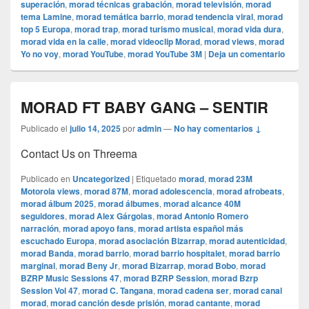
superación
,
morad técnicas grabación
,
morad televisión
,
morad
tema Lamine
,
morad temática barrio
,
morad tendencia viral
,
morad
top 5 Europa
,
morad trap
,
morad turismo musical
,
morad vida dura
,
morad vida en la calle
,
morad videocli‏p Morad
,
morad views
,
morad
Yo no voy
,
morad YouTube
,
morad YouTube 3M
|
Deja un comentario
MORAD FT BABY GANG – SENTIR
Publicado el
julio 14, 2025
por
admin
—
No hay comentarios ↓
Contact Us on Threema
Publicado en
Uncategorized
|
Etiquetado
morad
,
morad 23M
Motorola views
,
morad 87M
,
morad adolescencia
,
morad afrobeats
,
morad álbum 2025
,
morad álbumes
,
morad alcance 40M
seguidores
,
morad Alex Gárgolas
,
morad Antonio Romero
narración
,
morad apoyo fans
,
morad artista español más
escuchado Europa
,
morad asociación Bizarrap
,
morad autenticidad
,
morad Banda
,
morad barrio
,
morad barrio hospitalet
,
morad barrio
marginal
,
morad Beny Jr
,
morad Bizarrap
,
morad Bobo
,
morad
BZRP Music Sessions 47
,
morad BZRP Session
,
morad Bzrp
Session Vol 47
,
morad C. Tangana
,
morad cadena ser
,
morad canal
morad
,
morad canción desde prisión
,
morad cantante
,
morad