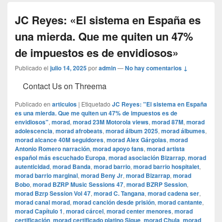
JC Reyes: «El sistema en España es
una mierda. Que me quiten un 47%
de impuestos es de envidiosos»
Publicado el
julio 14, 2025
por
admin
—
No hay comentarios ↓
Contact Us on Threema
Publicado en
articulos
|
Etiquetado
JC Reyes: "El sistema en España
es una mierda. Que me quiten un 47% de impuestos es de
envidiosos"
,
morad
,
morad 23M Motorola views
,
morad 87M
,
morad
adolescencia
,
morad afrobeats
,
morad álbum 2025
,
morad álbumes
,
morad alcance 40M seguidores
,
morad Alex Gárgolas
,
morad
Antonio Romero narración
,
morad apoyo fans
,
morad artista
español más escuchado Europa
,
morad asociación Bizarrap
,
morad
autenticidad
,
morad Banda
,
morad barrio
,
morad barrio hospitalet
,
morad barrio marginal
,
morad Beny Jr
,
morad Bizarrap
,
morad
Bobo
,
morad BZRP Music Sessions 47
,
morad BZRP Session
,
morad Bzrp Session Vol 47
,
morad C. Tangana
,
morad cadena ser
,
morad canal morad
,
morad canción desde prisión
,
morad cantante
,
morad Capítulo 1
,
morad cárcel
,
morad center menores
,
morad
certificación
,
morad certificado platino Sigue
,
morad Chula
,
morad