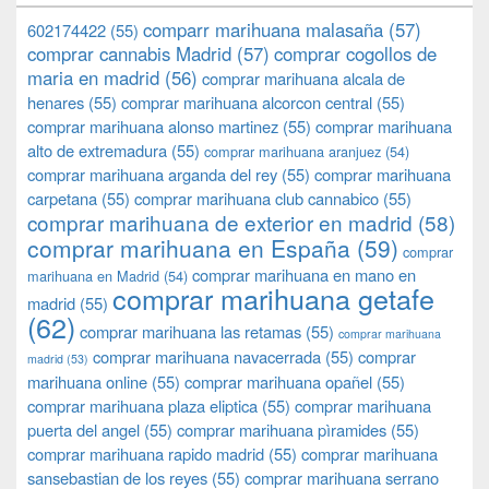
comparr marihuana malasaña
(57)
602174422
(55)
comprar cannabis Madrid
(57)
comprar cogollos de
maria en madrid
(56)
comprar marihuana alcala de
henares
(55)
comprar marihuana alcorcon central
(55)
comprar marihuana alonso martinez
(55)
comprar marihuana
alto de extremadura
(55)
comprar marihuana aranjuez
(54)
comprar marihuana arganda del rey
(55)
comprar marihuana
carpetana
(55)
comprar marihuana club cannabico
(55)
comprar marihuana de exterior en madrid
(58)
comprar marihuana en España
(59)
comprar
comprar marihuana en mano en
marihuana en Madrid
(54)
comprar marihuana getafe
madrid
(55)
(62)
comprar marihuana las retamas
(55)
comprar marihuana
comprar marihuana navacerrada
(55)
comprar
madrid
(53)
marihuana online
(55)
comprar marihuana opañel
(55)
comprar marihuana plaza eliptica
(55)
comprar marihuana
puerta del angel
(55)
comprar marihuana pìramides
(55)
comprar marihuana rapido madrid
(55)
comprar marihuana
sansebastian de los reyes
(55)
comprar marihuana serrano