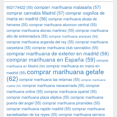
comparr marihuana malasaña
(57)
602174422
(55)
comprar cannabis Madrid
(57)
comprar cogollos de
maria en madrid
(56)
comprar marihuana alcala de
henares
(55)
comprar marihuana alcorcon central
(55)
comprar marihuana alonso martinez
(55)
comprar marihuana
alto de extremadura
(55)
comprar marihuana aranjuez
(54)
comprar marihuana arganda del rey
(55)
comprar marihuana
carpetana
(55)
comprar marihuana club cannabico
(55)
comprar marihuana de exterior en madrid
(58)
comprar marihuana en España
(59)
comprar
comprar marihuana en mano en
marihuana en Madrid
(54)
comprar marihuana getafe
madrid
(55)
(62)
comprar marihuana las retamas
(55)
comprar marihuana
comprar marihuana navacerrada
(55)
comprar
madrid
(53)
marihuana online
(55)
comprar marihuana opañel
(55)
comprar marihuana plaza eliptica
(55)
comprar marihuana
puerta del angel
(55)
comprar marihuana pìramides
(55)
comprar marihuana rapido madrid
(55)
comprar marihuana
sansebastian de los reyes
(55)
comprar marihuana serrano