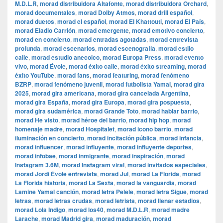
M.D.L.R
,
morad distribuidora Altafonte
,
morad distribuidora Orchard
,
morad documentales
,
morad Dolby Atmos
,
morad drill español
,
morad duetos
,
morad el español
,
morad El Khattouti
,
morad El País
,
morad Eladio Carrión
,
morad emergente
,
morad emotivo concierto
,
morad en concierto
,
morad entradas agotadas
,
morad entrevista
profunda
,
morad escenarios
,
morad escenografía
,
morad estilo
calle
,
morad estudio anecoico
,
morad Europa Press
,
morad evento
vivo
,
morad Évole
,
morad éxito calle
,
morad éxito streaming
,
morad
éxito YouTube
,
morad fans
,
morad featuring
,
morad fenómeno
BZRP
,
morad fenómeno juvenil
,
morad futbolista Yamal
,
morad gira
2025
,
morad gira americana
,
morad gira cancelada Argentina
,
morad gira España
,
morad gira Europa
,
morad gira pospuesta
,
morad gira sudamérica
,
morad Grande Toto
,
morad hablar barrio
,
morad He visto
,
morad héroe del barrio
,
morad hip hop
,
morad
homenaje madre
,
morad Hospitalet
,
morad icono barrio
,
morad
iluminación en concierto
,
morad incitación pública
,
morad infancia
,
morad influencer
,
morad influyente
,
morad influyente deportes
,
morad infobae
,
morad inmigrante
,
morad inspiración
,
morad
Instagram 3.6M
,
morad Instagram viral
,
morad invitados especiales
,
morad Jordi Évole entrevista
,
morad Jul
,
morad La Florida
,
morad
La Florida historia
,
morad La Sexta
,
morad la vanguardia
,
morad
Lamine Yamal canción
,
morad letra Pelele
,
morad letra Sigue
,
morad
letras
,
morad letras crudas
,
morad letrista
,
morad llenar estadios
,
morad Lola Indigo
,
morad los40
,
morad M.D.L.R
,
morad madre
Larache
,
morad Madrid gira
,
morad maduración
,
morad