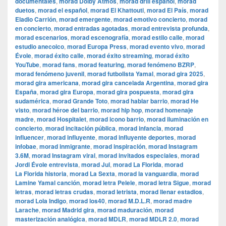
documentales
,
morad Dolby Atmos
,
morad drill español
,
morad
duetos
,
morad el español
,
morad El Khattouti
,
morad El País
,
morad
Eladio Carrión
,
morad emergente
,
morad emotivo concierto
,
morad
en concierto
,
morad entradas agotadas
,
morad entrevista profunda
,
morad escenarios
,
morad escenografía
,
morad estilo calle
,
morad
estudio anecoico
,
morad Europa Press
,
morad evento vivo
,
morad
Évole
,
morad éxito calle
,
morad éxito streaming
,
morad éxito
YouTube
,
morad fans
,
morad featuring
,
morad fenómeno BZRP
,
morad fenómeno juvenil
,
morad futbolista Yamal
,
morad gira 2025
,
morad gira americana
,
morad gira cancelada Argentina
,
morad gira
España
,
morad gira Europa
,
morad gira pospuesta
,
morad gira
sudamérica
,
morad Grande Toto
,
morad hablar barrio
,
morad He
visto
,
morad héroe del barrio
,
morad hip hop
,
morad homenaje
madre
,
morad Hospitalet
,
morad icono barrio
,
morad iluminación en
concierto
,
morad incitación pública
,
morad infancia
,
morad
influencer
,
morad influyente
,
morad influyente deportes
,
morad
infobae
,
morad inmigrante
,
morad inspiración
,
morad Instagram
3.6M
,
morad Instagram viral
,
morad invitados especiales
,
morad
Jordi Évole entrevista
,
morad Jul
,
morad La Florida
,
morad
La Florida historia
,
morad La Sexta
,
morad la vanguardia
,
morad
Lamine Yamal canción
,
morad letra Pelele
,
morad letra Sigue
,
morad
letras
,
morad letras crudas
,
morad letrista
,
morad llenar estadios
,
morad Lola Indigo
,
morad los40
,
morad M.D.L.R
,
morad madre
Larache
,
morad Madrid gira
,
morad maduración
,
morad
masterización analógica
,
morad MDLR
,
morad MDLR 2.0
,
morad