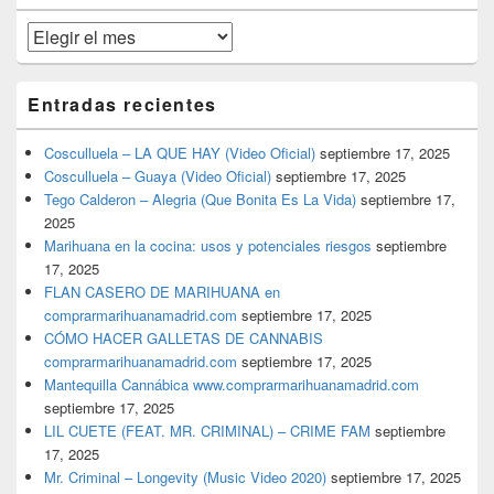
primaria
Archivos
Entradas recientes
Cosculluela – LA QUE HAY (Video Oficial)
septiembre 17, 2025
Cosculluela – Guaya (Video Oficial)
septiembre 17, 2025
Tego Calderon – Alegria (Que Bonita Es La Vida)
septiembre 17,
2025
Marihuana en la cocina: usos y potenciales riesgos
septiembre
17, 2025
FLAN CASERO DE MARIHUANA en
comprarmarihuanamadrid.com
septiembre 17, 2025
CÓMO HACER GALLETAS DE CANNABIS
comprarmarihuanamadrid.com
septiembre 17, 2025
Mantequilla Cannábica www.comprarmarihuanamadrid.com
septiembre 17, 2025
LIL CUETE (FEAT. MR. CRIMINAL) – CRIME FAM
septiembre
17, 2025
Mr. Criminal – Longevity (Music Video 2020)
septiembre 17, 2025