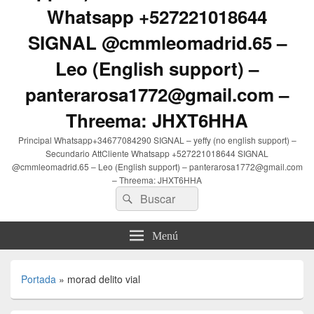
Whatsapp +527221018644
SIGNAL @cmmleomadrid.65 –
Leo (English support) –
panterarosa1772@gmail.com –
Threema: JHXT6HHA
Principal Whatsapp+34677084290 SIGNAL – yeffy (no english support) –
Secundario AttCliente Whatsapp +527221018644 SIGNAL
@cmmleomadrid.65 – Leo (English support) – panterarosa1772@gmail.com
– Threema: JHXT6HHA
Buscar
Buscar
por:
Menú
Portada
»
morad delito vial