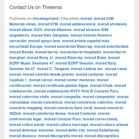
Contact Us on Threema
Publicado en
Uncategorized
|
Etiquetado
morad
,
morad 23M
Motorola views
,
morad 87M
,
morad adolescencia
,
morad afrobeats
,
morad álbum 2025
,
morad álbumes
,
morad alcance 40M
seguidores
,
morad Alex Gárgolas
,
morad Antonio Romero
narración
,
morad apoyo fans
,
morad artista español más
escuchado Europa
,
morad asociación Bizarrap
,
morad autenticidad
,
morad Banda
,
morad barrio
,
morad barrio hospitalet
,
morad barrio
marginal
,
morad Beny Jr
,
morad Bizarrap
,
morad Bobo
,
morad
BZRP Music Sessions 47
,
morad BZRP Session
,
morad Bzrp
Session Vol 47
,
morad C. Tangana
,
morad cadena ser
,
morad canal
morad
,
morad canción desde prisión
,
morad cantante
,
morad
Capítulo 1
,
morad cárcel
,
morad center menores
,
morad
certificación
,
morad certificado platino Sigue
,
morad Chula
,
morad
colaboración
,
morad colaboración RVFV Rels B Corazón Puro
,
morad coleccion vinilo
,
morad compañía
,
morad compositor
,
morad
comunidad
,
morad conciencia
,
morad conciencia colectiva
,
morad
concierto mapping
,
morad concierto Sant Jordi
,
morad concierto
WiZink
,
morad conciertos llenos
,
morad Contento
,
morad
controversia legal.
,
morad Corazón Puro
,
morad correccional
,
morad crítica social
,
morad cultura marroquí
,
morad cultura urbana
,
morad defensor inocente
,
morad delito vial
,
morad Dellafuente
,
morad destaca
,
morad discografía morad
,
morad discográfica