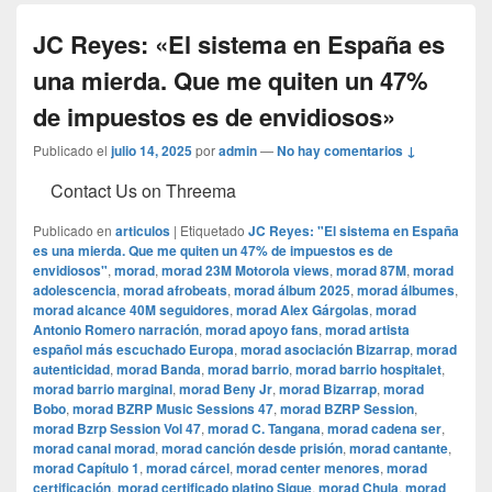
JC Reyes: «El sistema en España es
una mierda. Que me quiten un 47%
de impuestos es de envidiosos»
Publicado el
julio 14, 2025
por
admin
—
No hay comentarios ↓
Contact Us on Threema
Publicado en
articulos
|
Etiquetado
JC Reyes: "El sistema en España
es una mierda. Que me quiten un 47% de impuestos es de
envidiosos"
,
morad
,
morad 23M Motorola views
,
morad 87M
,
morad
adolescencia
,
morad afrobeats
,
morad álbum 2025
,
morad álbumes
,
morad alcance 40M seguidores
,
morad Alex Gárgolas
,
morad
Antonio Romero narración
,
morad apoyo fans
,
morad artista
español más escuchado Europa
,
morad asociación Bizarrap
,
morad
autenticidad
,
morad Banda
,
morad barrio
,
morad barrio hospitalet
,
morad barrio marginal
,
morad Beny Jr
,
morad Bizarrap
,
morad
Bobo
,
morad BZRP Music Sessions 47
,
morad BZRP Session
,
morad Bzrp Session Vol 47
,
morad C. Tangana
,
morad cadena ser
,
morad canal morad
,
morad canción desde prisión
,
morad cantante
,
morad Capítulo 1
,
morad cárcel
,
morad center menores
,
morad
certificación
,
morad certificado platino Sigue
,
morad Chula
,
morad