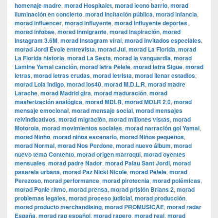
homenaje madre
,
morad Hospitalet
,
morad icono barrio
,
morad
iluminación en concierto
,
morad incitación pública
,
morad infancia
,
morad influencer
,
morad influyente
,
morad influyente deportes
,
morad infobae
,
morad inmigrante
,
morad inspiración
,
morad
Instagram 3.6M
,
morad Instagram viral
,
morad invitados especiales
,
morad Jordi Évole entrevista
,
morad Jul
,
morad La Florida
,
morad
La Florida historia
,
morad La Sexta
,
morad la vanguardia
,
morad
Lamine Yamal canción
,
morad letra Pelele
,
morad letra Sigue
,
morad
letras
,
morad letras crudas
,
morad letrista
,
morad llenar estadios
,
morad Lola Indigo
,
morad los40
,
morad M.D.L.R
,
morad madre
Larache
,
morad Madrid gira
,
morad maduración
,
morad
masterización analógica
,
morad MDLR
,
morad MDLR 2.0
,
morad
mensaje emocional
,
morad mensaje social
,
morad mensajes
reivindicativos
,
morad migración
,
morad millones vistas
,
morad
Motorola
,
morad movimientos sociales
,
morad narración gol Yamal
,
morad Ninho
,
morad niños escenario
,
morad Niños pequeños
,
morad Normal
,
morad Nos Perdone
,
morad nuevo álbum
,
morad
nuevo tema Contento
,
morad origen marroquí
,
morad oyentes
mensuales
,
morad padre Nador
,
morad Palau Sant Jordi
,
morad
pasarela urbana
,
morad Paz Nicki Nicole
,
morad Pelele
,
morad
Perezoso
,
morad performance
,
morad pirotecnia
,
morad polémicas
,
morad Ponle ritmo
,
morad prensa
,
morad prisión Brians 2
,
morad
problemas legales
,
morad proceso judicial
,
morad producción
,
morad producto merchandising
,
morad PROMUSICAE
,
morad radar
España
,
morad rap español
,
morad rapero
,
morad real
,
morad