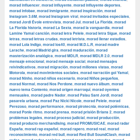
morad influencer
,
morad influyente
,
morad influyente deportes
,
morad infobae
,
morad inmigrante
,
morad inspiración
,
morad
Instagram 3.6M
,
morad Instagram viral
,
morad invitados especiales
,
morad Jordi Évole entrevista
,
morad Jul
,
morad La Florida
,
morad
La Florida historia
,
morad La Sexta
,
morad la vanguardia
,
morad
Lamine Yamal canción
,
morad letra Pelele
,
morad letra Sigue
,
morad
letras
,
morad letras crudas
,
morad letrista
,
morad llenar estadios
,
morad Lola Indigo
,
morad los40
,
morad M.D.L.R
,
morad madre
Larache
,
morad Madrid gira
,
morad maduración
,
morad
masterización analógica
,
morad MDLR
,
morad MDLR 2.0
,
morad
mensaje emocional
,
morad mensaje social
,
morad mensajes
reivindicativos
,
morad migración
,
morad millones vistas
,
morad
Motorola
,
morad movimientos sociales
,
morad narración gol Yamal
,
morad Ninho
,
morad niños escenario
,
morad Niños pequeños
,
morad Normal
,
morad Nos Perdone
,
morad nuevo álbum
,
morad
nuevo tema Contento
,
morad origen marroquí
,
morad oyentes
mensuales
,
morad padre Nador
,
morad Palau Sant Jordi
,
morad
pasarela urbana
,
morad Paz Nicki Nicole
,
morad Pelele
,
morad
Perezoso
,
morad performance
,
morad pirotecnia
,
morad polémicas
,
morad Ponle ritmo
,
morad prensa
,
morad prisión Brians 2
,
morad
problemas legales
,
morad proceso judicial
,
morad producción
,
morad producto merchandising
,
morad PROMUSICAE
,
morad radar
España
,
morad rap español
,
morad rapero
,
morad real
,
morad
reconocimiento
,
morad red bull
,
morad Red Bull SoundClash
,
morad
,
,
,