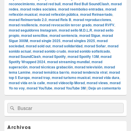
reconocimiento
,
morad red bull
,
morad Red Bull SoundClash
,
morad
redes
,
morad redes sociales
,
morad reembolso entradas
,
morad
reflexión musical
,
morad reflexión pública
,
morad Reinsertado
,
morad Reinsertado 2.0
,
morad Rels B
,
morad reproducciones
,
morad resiliencia
,
morad revocación tercer grado
,
morad RVFV
,
morad seguidores Instagram
,
morad sello M.D.L.R
,
morad sello
propio
,
morad sencillos
,
morad sentencia
,
morad Sigue
,
morad
Sigue 300M
,
morad single 2025
,
morad singles 2025
,
morad
sociedad
,
morad sold out
,
morad solidaridad
,
morad Soñar
,
morad
sonido actual
,
morad sonido crudo
,
morad sonido sofisticado
,
morad SoundClash
,
morad Spotify
,
morad Spotify 13M
,
morad
Spotify Wrapped 2024
,
morad streaming mundial
,
morad
superación
,
morad técnicas grabación
,
morad televisión
,
morad
tema Lamine
,
morad temática barrio
,
morad tendencia viral
,
morad
top 5 Europa
,
morad trap
,
morad turismo musical
,
morad vida dura
,
morad vida en la calle
,
morad videocli‏p Morad
,
morad views
,
morad
Yo no voy
,
morad YouTube
,
morad YouTube 3M
|
Deja un comentario
El
Buscar
Buscar
área
por:
de
widget
barra
Archivos
lateral