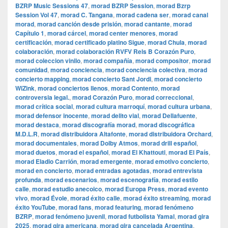
BZRP Music Sessions 47
,
morad BZRP Session
,
morad Bzrp
Session Vol 47
,
morad C. Tangana
,
morad cadena ser
,
morad canal
morad
,
morad canción desde prisión
,
morad cantante
,
morad
Capítulo 1
,
morad cárcel
,
morad center menores
,
morad
certificación
,
morad certificado platino Sigue
,
morad Chula
,
morad
colaboración
,
morad colaboración RVFV Rels B Corazón Puro
,
morad coleccion vinilo
,
morad compañía
,
morad compositor
,
morad
comunidad
,
morad conciencia
,
morad conciencia colectiva
,
morad
concierto mapping
,
morad concierto Sant Jordi
,
morad concierto
WiZink
,
morad conciertos llenos
,
morad Contento
,
morad
controversia legal.
,
morad Corazón Puro
,
morad correccional
,
morad crítica social
,
morad cultura marroquí
,
morad cultura urbana
,
morad defensor inocente
,
morad delito vial
,
morad Dellafuente
,
morad destaca
,
morad discografía morad
,
morad discográfica
M.D.L.R
,
morad distribuidora Altafonte
,
morad distribuidora Orchard
,
morad documentales
,
morad Dolby Atmos
,
morad drill español
,
morad duetos
,
morad el español
,
morad El Khattouti
,
morad El País
,
morad Eladio Carrión
,
morad emergente
,
morad emotivo concierto
,
morad en concierto
,
morad entradas agotadas
,
morad entrevista
profunda
,
morad escenarios
,
morad escenografía
,
morad estilo
calle
,
morad estudio anecoico
,
morad Europa Press
,
morad evento
vivo
,
morad Évole
,
morad éxito calle
,
morad éxito streaming
,
morad
éxito YouTube
,
morad fans
,
morad featuring
,
morad fenómeno
BZRP
,
morad fenómeno juvenil
,
morad futbolista Yamal
,
morad gira
2025
,
morad gira americana
,
morad gira cancelada Argentina
,