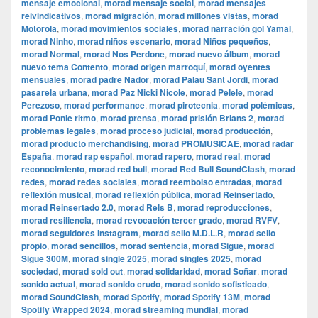
mensaje emocional
,
morad mensaje social
,
morad mensajes
reivindicativos
,
morad migración
,
morad millones vistas
,
morad
Motorola
,
morad movimientos sociales
,
morad narración gol Yamal
,
morad Ninho
,
morad niños escenario
,
morad Niños pequeños
,
morad Normal
,
morad Nos Perdone
,
morad nuevo álbum
,
morad
nuevo tema Contento
,
morad origen marroquí
,
morad oyentes
mensuales
,
morad padre Nador
,
morad Palau Sant Jordi
,
morad
pasarela urbana
,
morad Paz Nicki Nicole
,
morad Pelele
,
morad
Perezoso
,
morad performance
,
morad pirotecnia
,
morad polémicas
,
morad Ponle ritmo
,
morad prensa
,
morad prisión Brians 2
,
morad
problemas legales
,
morad proceso judicial
,
morad producción
,
morad producto merchandising
,
morad PROMUSICAE
,
morad radar
España
,
morad rap español
,
morad rapero
,
morad real
,
morad
reconocimiento
,
morad red bull
,
morad Red Bull SoundClash
,
morad
redes
,
morad redes sociales
,
morad reembolso entradas
,
morad
reflexión musical
,
morad reflexión pública
,
morad Reinsertado
,
morad Reinsertado 2.0
,
morad Rels B
,
morad reproducciones
,
morad resiliencia
,
morad revocación tercer grado
,
morad RVFV
,
morad seguidores Instagram
,
morad sello M.D.L.R
,
morad sello
propio
,
morad sencillos
,
morad sentencia
,
morad Sigue
,
morad
Sigue 300M
,
morad single 2025
,
morad singles 2025
,
morad
sociedad
,
morad sold out
,
morad solidaridad
,
morad Soñar
,
morad
sonido actual
,
morad sonido crudo
,
morad sonido sofisticado
,
morad SoundClash
,
morad Spotify
,
morad Spotify 13M
,
morad
Spotify Wrapped 2024
,
morad streaming mundial
,
morad