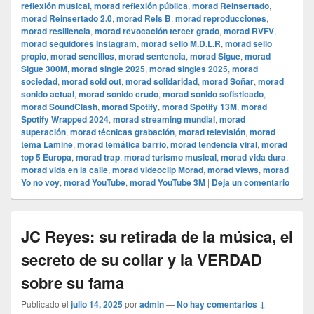
reflexión musical
,
morad reflexión pública
,
morad Reinsertado
,
morad Reinsertado 2.0
,
morad Rels B
,
morad reproducciones
,
morad resiliencia
,
morad revocación tercer grado
,
morad RVFV
,
morad seguidores Instagram
,
morad sello M.D.L.R
,
morad sello
propio
,
morad sencillos
,
morad sentencia
,
morad Sigue
,
morad
Sigue 300M
,
morad single 2025
,
morad singles 2025
,
morad
sociedad
,
morad sold out
,
morad solidaridad
,
morad Soñar
,
morad
sonido actual
,
morad sonido crudo
,
morad sonido sofisticado
,
morad SoundClash
,
morad Spotify
,
morad Spotify 13M
,
morad
Spotify Wrapped 2024
,
morad streaming mundial
,
morad
superación
,
morad técnicas grabación
,
morad televisión
,
morad
tema Lamine
,
morad temática barrio
,
morad tendencia viral
,
morad
top 5 Europa
,
morad trap
,
morad turismo musical
,
morad vida dura
,
morad vida en la calle
,
morad videocli‏p Morad
,
morad views
,
morad
Yo no voy
,
morad YouTube
,
morad YouTube 3M
|
Deja un comentario
JC Reyes: su retirada de la música, el
secreto de su collar y la VERDAD
sobre su fama
Publicado el
julio 14, 2025
por
admin
—
No hay comentarios ↓