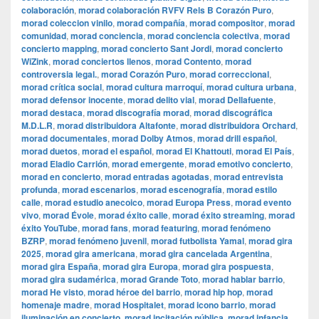
colaboración
,
morad colaboración RVFV Rels B Corazón Puro
,
morad coleccion vinilo
,
morad compañía
,
morad compositor
,
morad
comunidad
,
morad conciencia
,
morad conciencia colectiva
,
morad
concierto mapping
,
morad concierto Sant Jordi
,
morad concierto
WiZink
,
morad conciertos llenos
,
morad Contento
,
morad
controversia legal.
,
morad Corazón Puro
,
morad correccional
,
morad crítica social
,
morad cultura marroquí
,
morad cultura urbana
,
morad defensor inocente
,
morad delito vial
,
morad Dellafuente
,
morad destaca
,
morad discografía morad
,
morad discográfica
M.D.L.R
,
morad distribuidora Altafonte
,
morad distribuidora Orchard
,
morad documentales
,
morad Dolby Atmos
,
morad drill español
,
morad duetos
,
morad el español
,
morad El Khattouti
,
morad El País
,
morad Eladio Carrión
,
morad emergente
,
morad emotivo concierto
,
morad en concierto
,
morad entradas agotadas
,
morad entrevista
profunda
,
morad escenarios
,
morad escenografía
,
morad estilo
calle
,
morad estudio anecoico
,
morad Europa Press
,
morad evento
vivo
,
morad Évole
,
morad éxito calle
,
morad éxito streaming
,
morad
éxito YouTube
,
morad fans
,
morad featuring
,
morad fenómeno
BZRP
,
morad fenómeno juvenil
,
morad futbolista Yamal
,
morad gira
2025
,
morad gira americana
,
morad gira cancelada Argentina
,
morad gira España
,
morad gira Europa
,
morad gira pospuesta
,
morad gira sudamérica
,
morad Grande Toto
,
morad hablar barrio
,
morad He visto
,
morad héroe del barrio
,
morad hip hop
,
morad
homenaje madre
,
morad Hospitalet
,
morad icono barrio
,
morad
iluminación en concierto
,
morad incitación pública
,
morad infancia
,