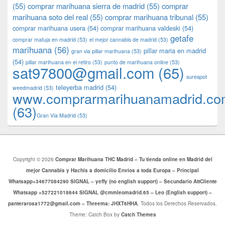
(55)
comprar marihuana sierra de madrid
(55)
comprar
marihuana soto del real
(55)
comprar marihuana tribunal
(55)
comprar marihuana usera
(54)
comprar marihuana valdeski
(54)
getafe
comprar matuja en madrid
(53)
el mejor cannabis de madrid
(53)
marihuana
(56)
pillar maria en madrid
gran via pillar marihuana
(53)
(54)
pillar marihuana en el retiro
(53)
punto de marihuana online
(53)
sat97800@gmail.com
(65)
surespot
teleyerba madrid
(54)
weedmadrid
(53)
www.comprarmarihuanamadrid.c
(63)
​​Gran Via Madrid
(53)
Copyright © 2026
Comprar Marihuana THC Madrid – Tu tienda online en Madrid del
mejor Cannabis y Hachis a domicilio Envios a toda Europa – Principal
Whatsapp+34677084290 SIGNAL – yeffy (no english support) – Secundario AttCliente
Whatsapp +527221018644 SIGNAL @cmmleomadrid.65 – Leo (English support) –
panterarosa1772@gmail.com – Threema: JHXT6HHA
. Todos los Derechos Reservados.
Theme: Catch Box by
Catch Themes