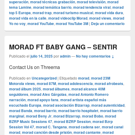
superación
,
morad técnicas grabación
,
morad televisión
,
morad
tema Lamine
,
morad temática barrio
,
morad tendencia viral
,
morad
top 5 Europa
,
morad trap
,
morad turismo musical
,
morad vida dura
,
morad vida en la calle
,
morad videocli‏p Morad
,
morad views
,
morad
Yo no voy
,
morad YouTube
,
morad YouTube 3M
|
Deja un comentario
MORAD FT BABY GANG – SENTIR
Publicado el
julio 14, 2025
por
admin
—
No hay comentarios ↓
Contact Us on Threema
Publicado en
Uncategorized
|
Etiquetado
morad
,
morad 23M
Motorola views
,
morad 87M
,
morad adolescencia
,
morad afrobeats
,
morad álbum 2025
,
morad álbumes
,
morad alcance 40M
seguidores
,
morad Alex Gárgolas
,
morad Antonio Romero
narración
,
morad apoyo fans
,
morad artista español más
escuchado Europa
,
morad asociación Bizarrap
,
morad autenticidad
,
morad Banda
,
morad barrio
,
morad barrio hospitalet
,
morad barrio
marginal
,
morad Beny Jr
,
morad Bizarrap
,
morad Bobo
,
morad
BZRP Music Sessions 47
,
morad BZRP Session
,
morad Bzrp
Session Vol 47
,
morad C. Tangana
,
morad cadena ser
,
morad canal
morad
,
morad canción desde prisión
,
morad cantante
,
morad