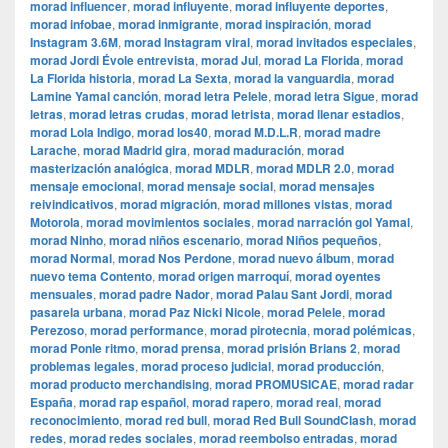
morad influencer
,
morad influyente
,
morad influyente deportes
,
morad infobae
,
morad inmigrante
,
morad inspiración
,
morad
Instagram 3.6M
,
morad Instagram viral
,
morad invitados especiales
,
morad Jordi Évole entrevista
,
morad Jul
,
morad La Florida
,
morad
La Florida historia
,
morad La Sexta
,
morad la vanguardia
,
morad
Lamine Yamal canción
,
morad letra Pelele
,
morad letra Sigue
,
morad
letras
,
morad letras crudas
,
morad letrista
,
morad llenar estadios
,
morad Lola Indigo
,
morad los40
,
morad M.D.L.R
,
morad madre
Larache
,
morad Madrid gira
,
morad maduración
,
morad
masterización analógica
,
morad MDLR
,
morad MDLR 2.0
,
morad
mensaje emocional
,
morad mensaje social
,
morad mensajes
reivindicativos
,
morad migración
,
morad millones vistas
,
morad
Motorola
,
morad movimientos sociales
,
morad narración gol Yamal
,
morad Ninho
,
morad niños escenario
,
morad Niños pequeños
,
morad Normal
,
morad Nos Perdone
,
morad nuevo álbum
,
morad
nuevo tema Contento
,
morad origen marroquí
,
morad oyentes
mensuales
,
morad padre Nador
,
morad Palau Sant Jordi
,
morad
pasarela urbana
,
morad Paz Nicki Nicole
,
morad Pelele
,
morad
Perezoso
,
morad performance
,
morad pirotecnia
,
morad polémicas
,
morad Ponle ritmo
,
morad prensa
,
morad prisión Brians 2
,
morad
problemas legales
,
morad proceso judicial
,
morad producción
,
morad producto merchandising
,
morad PROMUSICAE
,
morad radar
España
,
morad rap español
,
morad rapero
,
morad real
,
morad
reconocimiento
,
morad red bull
,
morad Red Bull SoundClash
,
morad
redes
,
morad redes sociales
,
morad reembolso entradas
,
morad