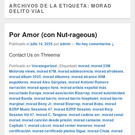
ARCHIVOS DE LA ETIQUETA:
MORAD
DELITO VIAL
Por Amor (con Nut-rageous)
Publicado el
julio 14, 2025
por
admin
—
No hay comentarios ↓
Contact Us on Threema
Publicado en
Uncategorized
|
Etiquetado
morad
,
morad 23M
Motorola views
,
morad 87M
,
morad adolescencia
,
morad afrobeats
,
morad álbum 2025
,
morad álbumes
,
morad alcance 40M
seguidores
,
morad Alex Gárgolas
,
morad Antonio Romero
narración
,
morad apoyo fans
,
morad artista español más
escuchado Europa
,
morad asociación Bizarrap
,
morad autenticidad
,
morad Banda
,
morad barrio
,
morad barrio hospitalet
,
morad barrio
marginal
,
morad Beny Jr
,
morad Bizarrap
,
morad Bobo
,
morad
BZRP Music Sessions 47
,
morad BZRP Session
,
morad Bzrp
Session Vol 47
,
morad C. Tangana
,
morad cadena ser
,
morad canal
morad
,
morad canción desde prisión
,
morad cantante
,
morad
Capítulo 1
,
morad cárcel
,
morad center menores
,
morad
certificación
,
morad certificado platino Sigue
,
morad Chula
,
morad