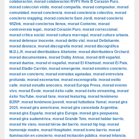
colaboración
,
morad colaboración RVFV Rels B Corazón Puro
,
morad coleccion vinilo
,
morad compañía
,
morad compositor
,
morad
comunidad
,
morad conciencia
,
morad conciencia colectiva
,
morad
concierto mapping
,
morad concierto Sant Jordi
,
morad concierto
WiZink
,
morad conciertos llenos
,
morad Contento
,
morad
controversia legal.
,
morad Corazón Puro
,
morad correccional
,
morad crítica social
,
morad cultura marroquí
,
morad cultura urbana
,
morad defensor inocente
,
morad delito vial
,
morad Dellafuente
,
morad destaca
,
morad discografía morad
,
morad discográfica
M.D.L.R
,
morad distribuidora Altafonte
,
morad distribuidora Orchard
,
morad documentales
,
morad Dolby Atmos
,
morad drill español
,
morad duetos
,
morad el español
,
morad El Khattouti
,
morad El País
,
morad Eladio Carrión
,
morad emergente
,
morad emotivo concierto
,
morad en concierto
,
morad entradas agotadas
,
morad entrevista
profunda
,
morad escenarios
,
morad escenografía
,
morad estilo
calle
,
morad estudio anecoico
,
morad Europa Press
,
morad evento
vivo
,
morad Évole
,
morad éxito calle
,
morad éxito streaming
,
morad
éxito YouTube
,
morad fans
,
morad featuring
,
morad fenómeno
BZRP
,
morad fenómeno juvenil
,
morad futbolista Yamal
,
morad gira
2025
,
morad gira americana
,
morad gira cancelada Argentina
,
morad gira España
,
morad gira Europa
,
morad gira pospuesta
,
morad gira sudamérica
,
morad Grande Toto
,
morad hablar barrio
,
morad He visto
,
morad héroe del barrio
,
morad hip hop
,
morad
homenaje madre
,
morad Hospitalet
,
morad icono barrio
,
morad
iluminación en concierto
,
morad incitación pública
,
morad infancia
,