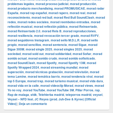
problemas legales
,
morad proceso judicial
,
morad producción
,
morad producto merchandising
,
morad PROMUSICAE
,
morad radar
España
,
morad rap español
,
morad rapero
,
morad real
,
morad
reconocimiento
,
morad red bull
,
morad Red Bull SoundClash
,
morad
redes
,
morad redes sociales
,
morad reembolso entradas
,
morad
reflexión musical
,
morad reflexión pública
,
morad Reinsertado
,
morad Reinsertado 2.0
,
morad Rels B
,
morad reproducciones
,
morad resiliencia
,
morad revocación tercer grado
,
morad RVFV
,
morad seguidores Instagram
,
morad sello M.D.L.R
,
morad sello
propio
,
morad sencillos
,
morad sentencia
,
morad Sigue
,
morad
Sigue 300M
,
morad single 2025
,
morad singles 2025
,
morad
sociedad
,
morad sold out
,
morad solidaridad
,
morad Soñar
,
morad
sonido actual
,
morad sonido crudo
,
morad sonido sofisticado
,
morad SoundClash
,
morad Spotify
,
morad Spotify 13M
,
morad
Spotify Wrapped 2024
,
morad streaming mundial
,
morad
superación
,
morad técnicas grabación
,
morad televisión
,
morad
tema Lamine
,
morad temática barrio
,
morad tendencia viral
,
morad
top 5 Europa
,
morad trap
,
morad turismo musical
,
morad vida dura
,
morad vida en la calle
,
morad videocli‏p Morad
,
morad views
,
morad
Yo no voy
,
morad YouTube
,
morad YouTube 3M
,
Pillar Porros
,
rap
,
Rap de malaga
,
sfdk
,
Telehierba madrid
,
teleporros madrid
,
veysel
,
Veysel – NFD feat. JC Reyes (prod. Juh-Dee & Kyree) [Official
Video]
|
Deja un comentario