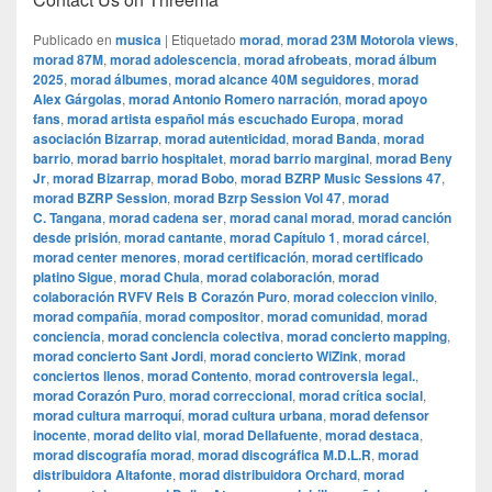
Publicado en
musica
|
Etiquetado
morad
,
morad 23M Motorola views
,
morad 87M
,
morad adolescencia
,
morad afrobeats
,
morad álbum
2025
,
morad álbumes
,
morad alcance 40M seguidores
,
morad
Alex Gárgolas
,
morad Antonio Romero narración
,
morad apoyo
fans
,
morad artista español más escuchado Europa
,
morad
asociación Bizarrap
,
morad autenticidad
,
morad Banda
,
morad
barrio
,
morad barrio hospitalet
,
morad barrio marginal
,
morad Beny
Jr
,
morad Bizarrap
,
morad Bobo
,
morad BZRP Music Sessions 47
,
morad BZRP Session
,
morad Bzrp Session Vol 47
,
morad
C. Tangana
,
morad cadena ser
,
morad canal morad
,
morad canción
desde prisión
,
morad cantante
,
morad Capítulo 1
,
morad cárcel
,
morad center menores
,
morad certificación
,
morad certificado
platino Sigue
,
morad Chula
,
morad colaboración
,
morad
colaboración RVFV Rels B Corazón Puro
,
morad coleccion vinilo
,
morad compañía
,
morad compositor
,
morad comunidad
,
morad
conciencia
,
morad conciencia colectiva
,
morad concierto mapping
,
morad concierto Sant Jordi
,
morad concierto WiZink
,
morad
conciertos llenos
,
morad Contento
,
morad controversia legal.
,
morad Corazón Puro
,
morad correccional
,
morad crítica social
,
morad cultura marroquí
,
morad cultura urbana
,
morad defensor
inocente
,
morad delito vial
,
morad Dellafuente
,
morad destaca
,
morad discografía morad
,
morad discográfica M.D.L.R
,
morad
distribuidora Altafonte
,
morad distribuidora Orchard
,
morad