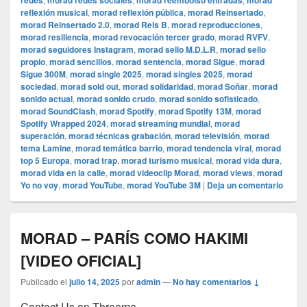
redes
morad redes sociales
morad reembolso entradas
morad
reflexión musical
,
morad reflexión pública
,
morad Reinsertado
,
morad Reinsertado 2.0
,
morad Rels B
,
morad reproducciones
,
morad resiliencia
,
morad revocación tercer grado
,
morad RVFV
,
morad seguidores Instagram
,
morad sello M.D.L.R
,
morad sello
propio
,
morad sencillos
,
morad sentencia
,
morad Sigue
,
morad
Sigue 300M
,
morad single 2025
,
morad singles 2025
,
morad
sociedad
,
morad sold out
,
morad solidaridad
,
morad Soñar
,
morad
sonido actual
,
morad sonido crudo
,
morad sonido sofisticado
,
morad SoundClash
,
morad Spotify
,
morad Spotify 13M
,
morad
Spotify Wrapped 2024
,
morad streaming mundial
,
morad
superación
,
morad técnicas grabación
,
morad televisión
,
morad
tema Lamine
,
morad temática barrio
,
morad tendencia viral
,
morad
top 5 Europa
,
morad trap
,
morad turismo musical
,
morad vida dura
,
morad vida en la calle
,
morad videocli‏p Morad
,
morad views
,
morad
Yo no voy
,
morad YouTube
,
morad YouTube 3M
|
Deja un comentario
MORAD – PARÍS COMO HAKIMI
[VIDEO OFICIAL]
Publicado el
julio 14, 2025
por
admin
—
No hay comentarios ↓
Contact Us on Threema