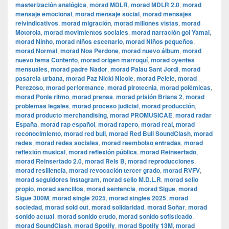
masterización analógica
,
morad MDLR
,
morad MDLR 2.0
,
morad
mensaje emocional
,
morad mensaje social
,
morad mensajes
reivindicativos
,
morad migración
,
morad millones vistas
,
morad
Motorola
,
morad movimientos sociales
,
morad narración gol Yamal
,
morad Ninho
,
morad niños escenario
,
morad Niños pequeños
,
morad Normal
,
morad Nos Perdone
,
morad nuevo álbum
,
morad
nuevo tema Contento
,
morad origen marroquí
,
morad oyentes
mensuales
,
morad padre Nador
,
morad Palau Sant Jordi
,
morad
pasarela urbana
,
morad Paz Nicki Nicole
,
morad Pelele
,
morad
Perezoso
,
morad performance
,
morad pirotecnia
,
morad polémicas
,
morad Ponle ritmo
,
morad prensa
,
morad prisión Brians 2
,
morad
problemas legales
,
morad proceso judicial
,
morad producción
,
morad producto merchandising
,
morad PROMUSICAE
,
morad radar
España
,
morad rap español
,
morad rapero
,
morad real
,
morad
reconocimiento
,
morad red bull
,
morad Red Bull SoundClash
,
morad
redes
,
morad redes sociales
,
morad reembolso entradas
,
morad
reflexión musical
,
morad reflexión pública
,
morad Reinsertado
,
morad Reinsertado 2.0
,
morad Rels B
,
morad reproducciones
,
morad resiliencia
,
morad revocación tercer grado
,
morad RVFV
,
morad seguidores Instagram
,
morad sello M.D.L.R
,
morad sello
propio
,
morad sencillos
,
morad sentencia
,
morad Sigue
,
morad
Sigue 300M
,
morad single 2025
,
morad singles 2025
,
morad
sociedad
,
morad sold out
,
morad solidaridad
,
morad Soñar
,
morad
sonido actual
,
morad sonido crudo
,
morad sonido sofisticado
,
morad SoundClash
,
morad Spotify
,
morad Spotify 13M
,
morad