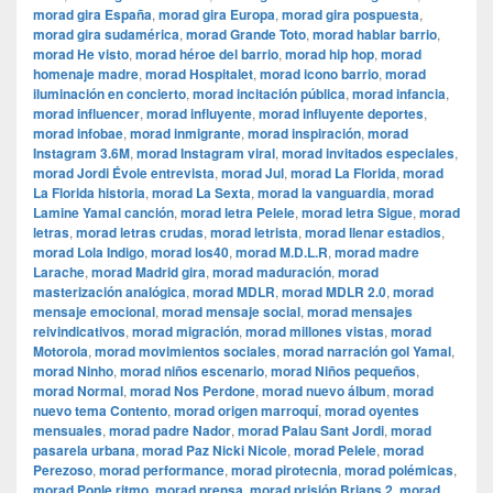
morad gira España
,
morad gira Europa
,
morad gira pospuesta
,
morad gira sudamérica
,
morad Grande Toto
,
morad hablar barrio
,
morad He visto
,
morad héroe del barrio
,
morad hip hop
,
morad
homenaje madre
,
morad Hospitalet
,
morad icono barrio
,
morad
iluminación en concierto
,
morad incitación pública
,
morad infancia
,
morad influencer
,
morad influyente
,
morad influyente deportes
,
morad infobae
,
morad inmigrante
,
morad inspiración
,
morad
Instagram 3.6M
,
morad Instagram viral
,
morad invitados especiales
,
morad Jordi Évole entrevista
,
morad Jul
,
morad La Florida
,
morad
La Florida historia
,
morad La Sexta
,
morad la vanguardia
,
morad
Lamine Yamal canción
,
morad letra Pelele
,
morad letra Sigue
,
morad
letras
,
morad letras crudas
,
morad letrista
,
morad llenar estadios
,
morad Lola Indigo
,
morad los40
,
morad M.D.L.R
,
morad madre
Larache
,
morad Madrid gira
,
morad maduración
,
morad
masterización analógica
,
morad MDLR
,
morad MDLR 2.0
,
morad
mensaje emocional
,
morad mensaje social
,
morad mensajes
reivindicativos
,
morad migración
,
morad millones vistas
,
morad
Motorola
,
morad movimientos sociales
,
morad narración gol Yamal
,
morad Ninho
,
morad niños escenario
,
morad Niños pequeños
,
morad Normal
,
morad Nos Perdone
,
morad nuevo álbum
,
morad
nuevo tema Contento
,
morad origen marroquí
,
morad oyentes
mensuales
,
morad padre Nador
,
morad Palau Sant Jordi
,
morad
pasarela urbana
,
morad Paz Nicki Nicole
,
morad Pelele
,
morad
Perezoso
,
morad performance
,
morad pirotecnia
,
morad polémicas
,
morad Ponle ritmo
,
morad prensa
,
morad prisión Brians 2
,
morad