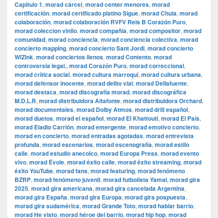
Capítulo 1
,
morad cárcel
,
morad center menores
,
morad
certificación
,
morad certificado platino Sigue
,
morad Chula
,
morad
colaboración
,
morad colaboración RVFV Rels B Corazón Puro
,
morad coleccion vinilo
,
morad compañía
,
morad compositor
,
morad
comunidad
,
morad conciencia
,
morad conciencia colectiva
,
morad
concierto mapping
,
morad concierto Sant Jordi
,
morad concierto
WiZink
,
morad conciertos llenos
,
morad Contento
,
morad
controversia legal.
,
morad Corazón Puro
,
morad correccional
,
morad crítica social
,
morad cultura marroquí
,
morad cultura urbana
,
morad defensor inocente
,
morad delito vial
,
morad Dellafuente
,
morad destaca
,
morad discografía morad
,
morad discográfica
M.D.L.R
,
morad distribuidora Altafonte
,
morad distribuidora Orchard
,
morad documentales
,
morad Dolby Atmos
,
morad drill español
,
morad duetos
,
morad el español
,
morad El Khattouti
,
morad El País
,
morad Eladio Carrión
,
morad emergente
,
morad emotivo concierto
,
morad en concierto
,
morad entradas agotadas
,
morad entrevista
profunda
,
morad escenarios
,
morad escenografía
,
morad estilo
calle
,
morad estudio anecoico
,
morad Europa Press
,
morad evento
vivo
,
morad Évole
,
morad éxito calle
,
morad éxito streaming
,
morad
éxito YouTube
,
morad fans
,
morad featuring
,
morad fenómeno
BZRP
,
morad fenómeno juvenil
,
morad futbolista Yamal
,
morad gira
2025
,
morad gira americana
,
morad gira cancelada Argentina
,
morad gira España
,
morad gira Europa
,
morad gira pospuesta
,
morad gira sudamérica
,
morad Grande Toto
,
morad hablar barrio
,
morad He visto
,
morad héroe del barrio
,
morad hip hop
,
morad