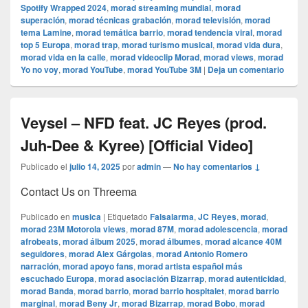
Spotify Wrapped 2024
,
morad streaming mundial
,
morad
superación
,
morad técnicas grabación
,
morad televisión
,
morad
tema Lamine
,
morad temática barrio
,
morad tendencia viral
,
morad
top 5 Europa
,
morad trap
,
morad turismo musical
,
morad vida dura
,
morad vida en la calle
,
morad videocli‏p Morad
,
morad views
,
morad
Yo no voy
,
morad YouTube
,
morad YouTube 3M
|
Deja un comentario
Veysel – NFD feat. JC Reyes (prod.
Juh-Dee & Kyree) [Official Video]
Publicado el
julio 14, 2025
por
admin
—
No hay comentarios ↓
Contact Us on Threema
Publicado en
musica
|
Etiquetado
Falsalarma
,
JC Reyes
,
morad
,
morad 23M Motorola views
,
morad 87M
,
morad adolescencia
,
morad
afrobeats
,
morad álbum 2025
,
morad álbumes
,
morad alcance 40M
seguidores
,
morad Alex Gárgolas
,
morad Antonio Romero
narración
,
morad apoyo fans
,
morad artista español más
escuchado Europa
,
morad asociación Bizarrap
,
morad autenticidad
,
morad Banda
,
morad barrio
,
morad barrio hospitalet
,
morad barrio
marginal
,
morad Beny Jr
,
morad Bizarrap
,
morad Bobo
,
morad