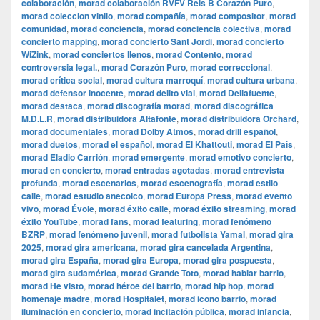
colaboración
,
morad colaboración RVFV Rels B Corazón Puro
,
morad coleccion vinilo
,
morad compañía
,
morad compositor
,
morad
comunidad
,
morad conciencia
,
morad conciencia colectiva
,
morad
concierto mapping
,
morad concierto Sant Jordi
,
morad concierto
WiZink
,
morad conciertos llenos
,
morad Contento
,
morad
controversia legal.
,
morad Corazón Puro
,
morad correccional
,
morad crítica social
,
morad cultura marroquí
,
morad cultura urbana
,
morad defensor inocente
,
morad delito vial
,
morad Dellafuente
,
morad destaca
,
morad discografía morad
,
morad discográfica
M.D.L.R
,
morad distribuidora Altafonte
,
morad distribuidora Orchard
,
morad documentales
,
morad Dolby Atmos
,
morad drill español
,
morad duetos
,
morad el español
,
morad El Khattouti
,
morad El País
,
morad Eladio Carrión
,
morad emergente
,
morad emotivo concierto
,
morad en concierto
,
morad entradas agotadas
,
morad entrevista
profunda
,
morad escenarios
,
morad escenografía
,
morad estilo
calle
,
morad estudio anecoico
,
morad Europa Press
,
morad evento
vivo
,
morad Évole
,
morad éxito calle
,
morad éxito streaming
,
morad
éxito YouTube
,
morad fans
,
morad featuring
,
morad fenómeno
BZRP
,
morad fenómeno juvenil
,
morad futbolista Yamal
,
morad gira
2025
,
morad gira americana
,
morad gira cancelada Argentina
,
morad gira España
,
morad gira Europa
,
morad gira pospuesta
,
morad gira sudamérica
,
morad Grande Toto
,
morad hablar barrio
,
morad He visto
,
morad héroe del barrio
,
morad hip hop
,
morad
homenaje madre
,
morad Hospitalet
,
morad icono barrio
,
morad
iluminación en concierto
,
morad incitación pública
,
morad infancia
,