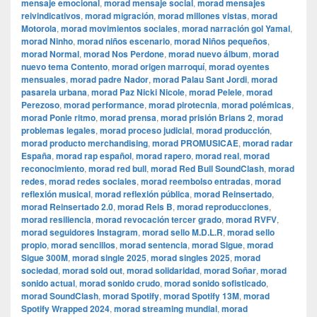
mensaje emocional
,
morad mensaje social
,
morad mensajes
reivindicativos
,
morad migración
,
morad millones vistas
,
morad
Motorola
,
morad movimientos sociales
,
morad narración gol Yamal
,
morad Ninho
,
morad niños escenario
,
morad Niños pequeños
,
morad Normal
,
morad Nos Perdone
,
morad nuevo álbum
,
morad
nuevo tema Contento
,
morad origen marroquí
,
morad oyentes
mensuales
,
morad padre Nador
,
morad Palau Sant Jordi
,
morad
pasarela urbana
,
morad Paz Nicki Nicole
,
morad Pelele
,
morad
Perezoso
,
morad performance
,
morad pirotecnia
,
morad polémicas
,
morad Ponle ritmo
,
morad prensa
,
morad prisión Brians 2
,
morad
problemas legales
,
morad proceso judicial
,
morad producción
,
morad producto merchandising
,
morad PROMUSICAE
,
morad radar
España
,
morad rap español
,
morad rapero
,
morad real
,
morad
reconocimiento
,
morad red bull
,
morad Red Bull SoundClash
,
morad
redes
,
morad redes sociales
,
morad reembolso entradas
,
morad
reflexión musical
,
morad reflexión pública
,
morad Reinsertado
,
morad Reinsertado 2.0
,
morad Rels B
,
morad reproducciones
,
morad resiliencia
,
morad revocación tercer grado
,
morad RVFV
,
morad seguidores Instagram
,
morad sello M.D.L.R
,
morad sello
propio
,
morad sencillos
,
morad sentencia
,
morad Sigue
,
morad
Sigue 300M
,
morad single 2025
,
morad singles 2025
,
morad
sociedad
,
morad sold out
,
morad solidaridad
,
morad Soñar
,
morad
sonido actual
,
morad sonido crudo
,
morad sonido sofisticado
,
morad SoundClash
,
morad Spotify
,
morad Spotify 13M
,
morad
Spotify Wrapped 2024
,
morad streaming mundial
,
morad