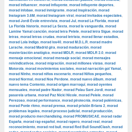
morad influencer
,
morad influyente
,
morad influyente deportes
,
morad infobae
,
morad inmigrante
,
morad inspiración
,
morad
Instagram 3.6M
,
morad Instagram viral
,
morad invitados especiales
,
morad Jordi Évole entrevista
,
morad Jul
,
morad La Florida
,
morad
La Florida historia
,
morad La Sexta
,
morad la vanguardia
,
morad
Lamine Yamal canción
,
morad letra Pelele
,
morad letra Sigue
,
morad
letras
,
morad letras crudas
,
morad letrista
,
morad llenar estadios
,
morad Lola Indigo
,
morad los40
,
morad M.D.L.R
,
morad madre
Larache
,
morad Madrid gira
,
morad maduración
,
morad
masterización analógica
,
morad MDLR
,
morad MDLR 2.0
,
morad
mensaje emocional
,
morad mensaje social
,
morad mensajes
reivindicativos
,
morad migración
,
morad millones vistas
,
morad
Motorola
,
morad movimientos sociales
,
morad narración gol Yamal
,
morad Ninho
,
morad niños escenario
,
morad Niños pequeños
,
morad Normal
,
morad Nos Perdone
,
morad nuevo álbum
,
morad
nuevo tema Contento
,
morad origen marroquí
,
morad oyentes
mensuales
,
morad padre Nador
,
morad Palau Sant Jordi
,
morad
pasarela urbana
,
morad Paz Nicki Nicole
,
morad Pelele
,
morad
Perezoso
,
morad performance
,
morad pirotecnia
,
morad polémicas
,
morad Ponle ritmo
,
morad prensa
,
morad prisión Brians 2
,
morad
problemas legales
,
morad proceso judicial
,
morad producción
,
morad producto merchandising
,
morad PROMUSICAE
,
morad radar
España
,
morad rap español
,
morad rapero
,
morad real
,
morad
reconocimiento
,
morad red bull
,
morad Red Bull SoundClash
,
morad
,
,
,