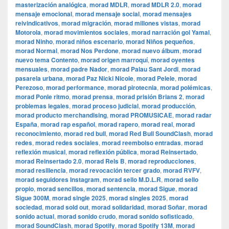
masterización analógica
,
morad MDLR
,
morad MDLR 2.0
,
morad
mensaje emocional
,
morad mensaje social
,
morad mensajes
reivindicativos
,
morad migración
,
morad millones vistas
,
morad
Motorola
,
morad movimientos sociales
,
morad narración gol Yamal
,
morad Ninho
,
morad niños escenario
,
morad Niños pequeños
,
morad Normal
,
morad Nos Perdone
,
morad nuevo álbum
,
morad
nuevo tema Contento
,
morad origen marroquí
,
morad oyentes
mensuales
,
morad padre Nador
,
morad Palau Sant Jordi
,
morad
pasarela urbana
,
morad Paz Nicki Nicole
,
morad Pelele
,
morad
Perezoso
,
morad performance
,
morad pirotecnia
,
morad polémicas
,
morad Ponle ritmo
,
morad prensa
,
morad prisión Brians 2
,
morad
problemas legales
,
morad proceso judicial
,
morad producción
,
morad producto merchandising
,
morad PROMUSICAE
,
morad radar
España
,
morad rap español
,
morad rapero
,
morad real
,
morad
reconocimiento
,
morad red bull
,
morad Red Bull SoundClash
,
morad
redes
,
morad redes sociales
,
morad reembolso entradas
,
morad
reflexión musical
,
morad reflexión pública
,
morad Reinsertado
,
morad Reinsertado 2.0
,
morad Rels B
,
morad reproducciones
,
morad resiliencia
,
morad revocación tercer grado
,
morad RVFV
,
morad seguidores Instagram
,
morad sello M.D.L.R
,
morad sello
propio
,
morad sencillos
,
morad sentencia
,
morad Sigue
,
morad
Sigue 300M
,
morad single 2025
,
morad singles 2025
,
morad
sociedad
,
morad sold out
,
morad solidaridad
,
morad Soñar
,
morad
sonido actual
,
morad sonido crudo
,
morad sonido sofisticado
,
morad SoundClash
,
morad Spotify
,
morad Spotify 13M
,
morad