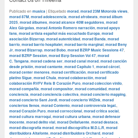
Publicado en
musica
|
Etiquetado
morad
,
morad 23M Motorola views
,
morad 87M
,
morad adolescencia
,
morad afrobeats
,
morad álbum
2025
,
morad álbumes
,
morad alcance 40M seguidores
,
morad
Alex Gárgolas
,
morad Antonio Romero narración
,
morad apoyo
fans
,
morad artista español más escuchado Europa
,
morad
asociación Bizarrap
,
morad autenticidad
,
morad Banda
,
morad
barrio
,
morad barrio hospitalet
,
morad barrio marginal
,
morad Beny
Jr
,
morad Bizarrap
,
morad Bobo
,
morad BZRP Music Sessions 47
,
morad BZRP Session
,
morad Bzrp Session Vol 47
,
morad
C. Tangana
,
morad cadena ser
,
morad canal morad
,
morad canción
desde prisión
,
morad cantante
,
morad Capítulo 1
,
morad cárcel
,
morad center menores
,
morad certificación
,
morad certificado
platino Sigue
,
morad Chula
,
morad colaboración
,
morad
colaboración RVFV Rels B Corazón Puro
,
morad coleccion vinilo
,
morad compañía
,
morad compositor
,
morad comunidad
,
morad
conciencia
,
morad conciencia colectiva
,
morad concierto mapping
,
morad concierto Sant Jordi
,
morad concierto WiZink
,
morad
conciertos llenos
,
morad Contento
,
morad controversia legal.
,
morad Corazón Puro
,
morad correccional
,
morad crítica social
,
morad cultura marroquí
,
morad cultura urbana
,
morad defensor
inocente
,
morad delito vial
,
morad Dellafuente
,
morad destaca
,
morad discografía morad
,
morad discográfica M.D.L.R
,
morad
distribuidora Altafonte
,
morad distribuidora Orchard
,
morad