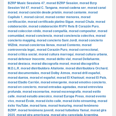
BZRP Music Sessions 47
,
morad BZRP Session
,
morad Bzrp
Session Vol 47
,
morad C. Tangana
,
morad cadena ser
,
morad canal
morad
,
morad canción desde prisión
,
morad cantante
,
morad
Capítulo 1
,
morad cárcel
,
morad center menores
,
morad
certificación
,
morad certificado platino Sigue
,
morad Chula
,
morad
colaboración
,
morad colaboración RVFV Rels B Corazón Puro
,
morad coleccion vinilo
,
morad compañía
,
morad compositor
,
morad
comunidad
,
morad conciencia
,
morad conciencia colectiva
,
morad
concierto mapping
,
morad concierto Sant Jordi
,
morad concierto
WiZink
,
morad conciertos llenos
,
morad Contento
,
morad
controversia legal.
,
morad Corazón Puro
,
morad correccional
,
morad crítica social
,
morad cultura marroquí
,
morad cultura urbana
,
morad defensor inocente
,
morad delito vial
,
morad Dellafuente
,
morad destaca
,
morad discografía morad
,
morad discográfica
M.D.L.R
,
morad distribuidora Altafonte
,
morad distribuidora Orchard
,
morad documentales
,
morad Dolby Atmos
,
morad drill español
,
morad duetos
,
morad el español
,
morad El Khattouti
,
morad El País
,
morad Eladio Carrión
,
morad emergente
,
morad emotivo concierto
,
morad en concierto
,
morad entradas agotadas
,
morad entrevista
profunda
,
morad escenarios
,
morad escenografía
,
morad estilo
calle
,
morad estudio anecoico
,
morad Europa Press
,
morad evento
vivo
,
morad Évole
,
morad éxito calle
,
morad éxito streaming
,
morad
éxito YouTube
,
morad fans
,
morad featuring
,
morad fenómeno
BZRP
,
morad fenómeno juvenil
,
morad futbolista Yamal
,
morad gira
2025
,
morad gira americana
,
morad gira cancelada Argentina
,