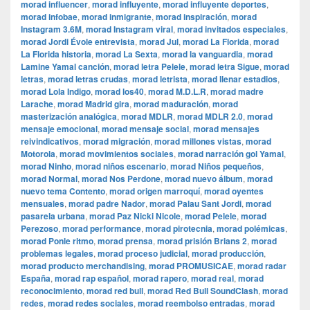
morad influencer
,
morad influyente
,
morad influyente deportes
,
morad infobae
,
morad inmigrante
,
morad inspiración
,
morad
Instagram 3.6M
,
morad Instagram viral
,
morad invitados especiales
,
morad Jordi Évole entrevista
,
morad Jul
,
morad La Florida
,
morad
La Florida historia
,
morad La Sexta
,
morad la vanguardia
,
morad
Lamine Yamal canción
,
morad letra Pelele
,
morad letra Sigue
,
morad
letras
,
morad letras crudas
,
morad letrista
,
morad llenar estadios
,
morad Lola Indigo
,
morad los40
,
morad M.D.L.R
,
morad madre
Larache
,
morad Madrid gira
,
morad maduración
,
morad
masterización analógica
,
morad MDLR
,
morad MDLR 2.0
,
morad
mensaje emocional
,
morad mensaje social
,
morad mensajes
reivindicativos
,
morad migración
,
morad millones vistas
,
morad
Motorola
,
morad movimientos sociales
,
morad narración gol Yamal
,
morad Ninho
,
morad niños escenario
,
morad Niños pequeños
,
morad Normal
,
morad Nos Perdone
,
morad nuevo álbum
,
morad
nuevo tema Contento
,
morad origen marroquí
,
morad oyentes
mensuales
,
morad padre Nador
,
morad Palau Sant Jordi
,
morad
pasarela urbana
,
morad Paz Nicki Nicole
,
morad Pelele
,
morad
Perezoso
,
morad performance
,
morad pirotecnia
,
morad polémicas
,
morad Ponle ritmo
,
morad prensa
,
morad prisión Brians 2
,
morad
problemas legales
,
morad proceso judicial
,
morad producción
,
morad producto merchandising
,
morad PROMUSICAE
,
morad radar
España
,
morad rap español
,
morad rapero
,
morad real
,
morad
reconocimiento
,
morad red bull
,
morad Red Bull SoundClash
,
morad
redes
,
morad redes sociales
,
morad reembolso entradas
,
morad