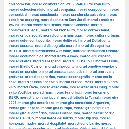
colaboración
,
morad colaboración RVFV Rels B Corazón Puro
,
morad coleccion vinilo
,
morad compañía
,
morad compositor
,
morad
comunidad
,
morad conciencia
,
morad conciencia colectiva
,
morad
concierto mapping
,
morad concierto Sant Jordi
,
morad concierto
WiZink
,
morad conciertos llenos
,
morad Contento
,
morad
controversia legal.
,
morad Corazón Puro
,
morad correccional
,
morad crítica social
,
morad cultura marroquí
,
morad cultura urbana
,
morad defensor inocente
,
morad delito vial
,
morad Dellafuente
,
morad destaca
,
morad discografía morad
,
morad discográfica
M.D.L.R
,
morad distribuidora Altafonte
,
morad distribuidora Orchard
,
morad documentales
,
morad Dolby Atmos
,
morad drill español
,
morad duetos
,
morad el español
,
morad El Khattouti
,
morad El País
,
morad Eladio Carrión
,
morad emergente
,
morad emotivo concierto
,
morad en concierto
,
morad entradas agotadas
,
morad entrevista
profunda
,
morad escenarios
,
morad escenografía
,
morad estilo
calle
,
morad estudio anecoico
,
morad Europa Press
,
morad evento
vivo
,
morad Évole
,
morad éxito calle
,
morad éxito streaming
,
morad
éxito YouTube
,
morad fans
,
morad featuring
,
morad fenómeno
BZRP
,
morad fenómeno juvenil
,
morad futbolista Yamal
,
morad gira
2025
,
morad gira americana
,
morad gira cancelada Argentina
,
morad gira España
,
morad gira Europa
,
morad gira pospuesta
,
morad gira sudamérica
,
morad Grande Toto
,
morad hablar barrio
,
morad He visto
,
morad héroe del barrio
,
morad hip hop
,
morad
homenaje madre
,
morad Hospitalet
,
morad icono barrio
,
morad
iluminación en concierto
,
morad incitación pública
,
morad infancia
,