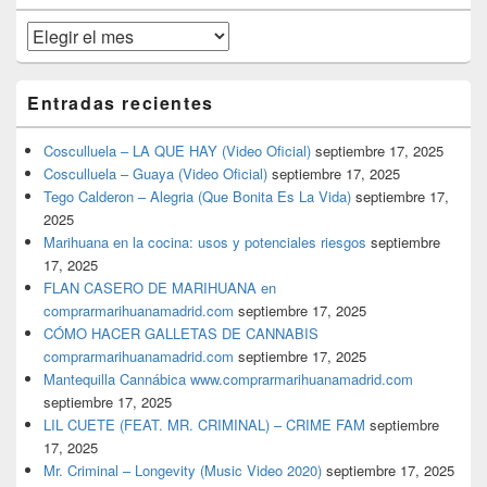
primaria
Archivos
Entradas recientes
Cosculluela – LA QUE HAY (Video Oficial)
septiembre 17, 2025
Cosculluela – Guaya (Video Oficial)
septiembre 17, 2025
Tego Calderon – Alegria (Que Bonita Es La Vida)
septiembre 17,
2025
Marihuana en la cocina: usos y potenciales riesgos
septiembre
17, 2025
FLAN CASERO DE MARIHUANA en
comprarmarihuanamadrid.com
septiembre 17, 2025
CÓMO HACER GALLETAS DE CANNABIS
comprarmarihuanamadrid.com
septiembre 17, 2025
Mantequilla Cannábica www.comprarmarihuanamadrid.com
septiembre 17, 2025
LIL CUETE (FEAT. MR. CRIMINAL) – CRIME FAM
septiembre
17, 2025
Mr. Criminal – Longevity (Music Video 2020)
septiembre 17, 2025