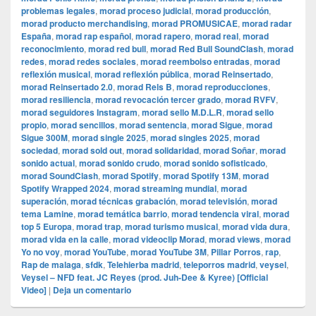
problemas legales
,
morad proceso judicial
,
morad producción
,
morad producto merchandising
,
morad PROMUSICAE
,
morad radar
España
,
morad rap español
,
morad rapero
,
morad real
,
morad
reconocimiento
,
morad red bull
,
morad Red Bull SoundClash
,
morad
redes
,
morad redes sociales
,
morad reembolso entradas
,
morad
reflexión musical
,
morad reflexión pública
,
morad Reinsertado
,
morad Reinsertado 2.0
,
morad Rels B
,
morad reproducciones
,
morad resiliencia
,
morad revocación tercer grado
,
morad RVFV
,
morad seguidores Instagram
,
morad sello M.D.L.R
,
morad sello
propio
,
morad sencillos
,
morad sentencia
,
morad Sigue
,
morad
Sigue 300M
,
morad single 2025
,
morad singles 2025
,
morad
sociedad
,
morad sold out
,
morad solidaridad
,
morad Soñar
,
morad
sonido actual
,
morad sonido crudo
,
morad sonido sofisticado
,
morad SoundClash
,
morad Spotify
,
morad Spotify 13M
,
morad
Spotify Wrapped 2024
,
morad streaming mundial
,
morad
superación
,
morad técnicas grabación
,
morad televisión
,
morad
tema Lamine
,
morad temática barrio
,
morad tendencia viral
,
morad
top 5 Europa
,
morad trap
,
morad turismo musical
,
morad vida dura
,
morad vida en la calle
,
morad videocli‏p Morad
,
morad views
,
morad
Yo no voy
,
morad YouTube
,
morad YouTube 3M
,
Pillar Porros
,
rap
,
Rap de malaga
,
sfdk
,
Telehierba madrid
,
teleporros madrid
,
veysel
,
Veysel – NFD feat. JC Reyes (prod. Juh-Dee & Kyree) [Official
Video]
|
Deja un comentario