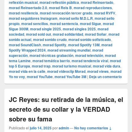
reflexión musical
,
morad reflexión pública
,
morad Reinsertado
,
morad Reinsertado 2.0
,
morad Rels B
,
morad reproducciones
,
morad resiliencia
,
morad revocación tercer grado
,
morad RVFV
,
morad seguidores Instagram
,
morad sello M.D.L.R
,
morad sello
propio
,
morad sencillos
,
morad sentencia
,
morad Sigue
,
morad
Sigue 300M
,
morad single 2025
,
morad singles 2025
,
morad
sociedad
,
morad sold out
,
morad solidaridad
,
morad Soñar
,
morad
sonido actual
,
morad sonido crudo
,
morad sonido sofisticado
,
morad SoundClash
,
morad Spotify
,
morad Spotify 13M
,
morad
Spotify Wrapped 2024
,
morad streaming mundial
,
morad
superación
,
morad técnicas grabación
,
morad televisión
,
morad
tema Lamine
,
morad temática barrio
,
morad tendencia viral
,
morad
top 5 Europa
,
morad trap
,
morad turismo musical
,
morad vida dura
,
morad vida en la calle
,
morad videocli‏p Morad
,
morad views
,
morad
Yo no voy
,
morad YouTube
,
morad YouTube 3M
|
Deja un comentario
JC Reyes: su retirada de la música, el
secreto de su collar y la VERDAD
sobre su fama
Publicado el
julio 14, 2025
por
admin
—
No hay comentarios ↓