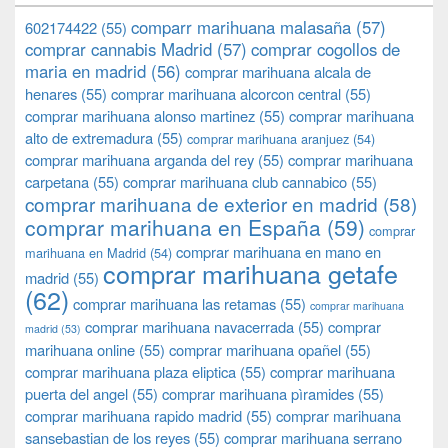
comparr marihuana malasaña
(57)
602174422
(55)
comprar cannabis Madrid
(57)
comprar cogollos de
maria en madrid
(56)
comprar marihuana alcala de
henares
(55)
comprar marihuana alcorcon central
(55)
comprar marihuana alonso martinez
(55)
comprar marihuana
alto de extremadura
(55)
comprar marihuana aranjuez
(54)
comprar marihuana arganda del rey
(55)
comprar marihuana
carpetana
(55)
comprar marihuana club cannabico
(55)
comprar marihuana de exterior en madrid
(58)
comprar marihuana en España
(59)
comprar
comprar marihuana en mano en
marihuana en Madrid
(54)
comprar marihuana getafe
madrid
(55)
(62)
comprar marihuana las retamas
(55)
comprar marihuana
comprar marihuana navacerrada
(55)
comprar
madrid
(53)
marihuana online
(55)
comprar marihuana opañel
(55)
comprar marihuana plaza eliptica
(55)
comprar marihuana
puerta del angel
(55)
comprar marihuana pìramides
(55)
comprar marihuana rapido madrid
(55)
comprar marihuana
sansebastian de los reyes
(55)
comprar marihuana serrano