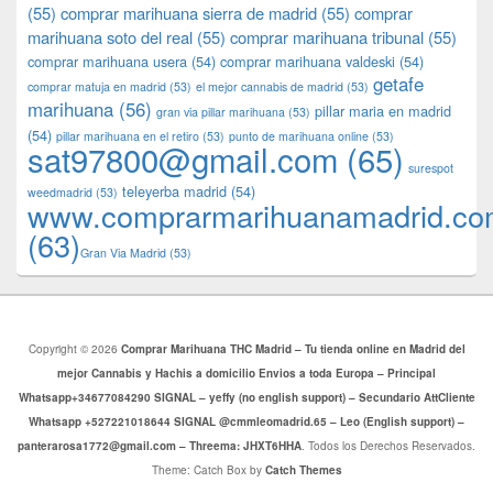
(55)
comprar marihuana sierra de madrid
(55)
comprar
marihuana soto del real
(55)
comprar marihuana tribunal
(55)
comprar marihuana usera
(54)
comprar marihuana valdeski
(54)
getafe
comprar matuja en madrid
(53)
el mejor cannabis de madrid
(53)
marihuana
(56)
pillar maria en madrid
gran via pillar marihuana
(53)
(54)
pillar marihuana en el retiro
(53)
punto de marihuana online
(53)
sat97800@gmail.com
(65)
surespot
teleyerba madrid
(54)
weedmadrid
(53)
www.comprarmarihuanamadrid.c
(63)
​​Gran Via Madrid
(53)
Copyright © 2026
Comprar Marihuana THC Madrid – Tu tienda online en Madrid del
mejor Cannabis y Hachis a domicilio Envios a toda Europa – Principal
Whatsapp+34677084290 SIGNAL – yeffy (no english support) – Secundario AttCliente
Whatsapp +527221018644 SIGNAL @cmmleomadrid.65 – Leo (English support) –
panterarosa1772@gmail.com – Threema: JHXT6HHA
. Todos los Derechos Reservados.
Theme: Catch Box by
Catch Themes