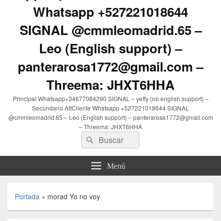
Whatsapp +527221018644
SIGNAL @cmmleomadrid.65 –
Leo (English support) –
panterarosa1772@gmail.com –
Threema: JHXT6HHA
Principal Whatsapp+34677084290 SIGNAL – yeffy (no english support) –
Secundario AttCliente Whatsapp +527221018644 SIGNAL
@cmmleomadrid.65 – Leo (English support) – panterarosa1772@gmail.com
– Threema: JHXT6HHA
Buscar
Buscar
por:
Menú
Portada
»
morad Yo no voy