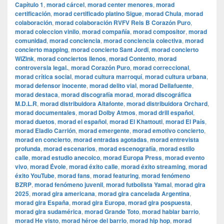
Capítulo 1
,
morad cárcel
,
morad center menores
,
morad
certificación
,
morad certificado platino Sigue
,
morad Chula
,
morad
colaboración
,
morad colaboración RVFV Rels B Corazón Puro
,
morad coleccion vinilo
,
morad compañía
,
morad compositor
,
morad
comunidad
,
morad conciencia
,
morad conciencia colectiva
,
morad
concierto mapping
,
morad concierto Sant Jordi
,
morad concierto
WiZink
,
morad conciertos llenos
,
morad Contento
,
morad
controversia legal.
,
morad Corazón Puro
,
morad correccional
,
morad crítica social
,
morad cultura marroquí
,
morad cultura urbana
,
morad defensor inocente
,
morad delito vial
,
morad Dellafuente
,
morad destaca
,
morad discografía morad
,
morad discográfica
M.D.L.R
,
morad distribuidora Altafonte
,
morad distribuidora Orchard
,
morad documentales
,
morad Dolby Atmos
,
morad drill español
,
morad duetos
,
morad el español
,
morad El Khattouti
,
morad El País
,
morad Eladio Carrión
,
morad emergente
,
morad emotivo concierto
,
morad en concierto
,
morad entradas agotadas
,
morad entrevista
profunda
,
morad escenarios
,
morad escenografía
,
morad estilo
calle
,
morad estudio anecoico
,
morad Europa Press
,
morad evento
vivo
,
morad Évole
,
morad éxito calle
,
morad éxito streaming
,
morad
éxito YouTube
,
morad fans
,
morad featuring
,
morad fenómeno
BZRP
,
morad fenómeno juvenil
,
morad futbolista Yamal
,
morad gira
2025
,
morad gira americana
,
morad gira cancelada Argentina
,
morad gira España
,
morad gira Europa
,
morad gira pospuesta
,
morad gira sudamérica
,
morad Grande Toto
,
morad hablar barrio
,
morad He visto
,
morad héroe del barrio
,
morad hip hop
,
morad