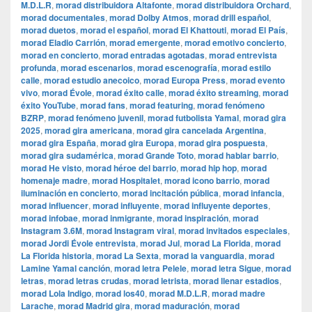
M.D.L.R
,
morad distribuidora Altafonte
,
morad distribuidora Orchard
,
morad documentales
,
morad Dolby Atmos
,
morad drill español
,
morad duetos
,
morad el español
,
morad El Khattouti
,
morad El País
,
morad Eladio Carrión
,
morad emergente
,
morad emotivo concierto
,
morad en concierto
,
morad entradas agotadas
,
morad entrevista
profunda
,
morad escenarios
,
morad escenografía
,
morad estilo
calle
,
morad estudio anecoico
,
morad Europa Press
,
morad evento
vivo
,
morad Évole
,
morad éxito calle
,
morad éxito streaming
,
morad
éxito YouTube
,
morad fans
,
morad featuring
,
morad fenómeno
BZRP
,
morad fenómeno juvenil
,
morad futbolista Yamal
,
morad gira
2025
,
morad gira americana
,
morad gira cancelada Argentina
,
morad gira España
,
morad gira Europa
,
morad gira pospuesta
,
morad gira sudamérica
,
morad Grande Toto
,
morad hablar barrio
,
morad He visto
,
morad héroe del barrio
,
morad hip hop
,
morad
homenaje madre
,
morad Hospitalet
,
morad icono barrio
,
morad
iluminación en concierto
,
morad incitación pública
,
morad infancia
,
morad influencer
,
morad influyente
,
morad influyente deportes
,
morad infobae
,
morad inmigrante
,
morad inspiración
,
morad
Instagram 3.6M
,
morad Instagram viral
,
morad invitados especiales
,
morad Jordi Évole entrevista
,
morad Jul
,
morad La Florida
,
morad
La Florida historia
,
morad La Sexta
,
morad la vanguardia
,
morad
Lamine Yamal canción
,
morad letra Pelele
,
morad letra Sigue
,
morad
letras
,
morad letras crudas
,
morad letrista
,
morad llenar estadios
,
morad Lola Indigo
,
morad los40
,
morad M.D.L.R
,
morad madre
Larache
,
morad Madrid gira
,
morad maduración
,
morad