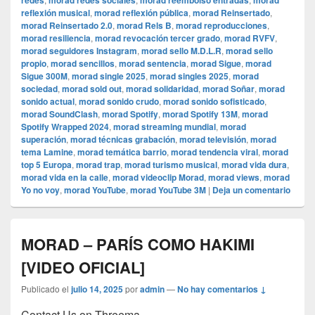
redes
morad redes sociales
morad reembolso entradas
morad
reflexión musical
,
morad reflexión pública
,
morad Reinsertado
,
morad Reinsertado 2.0
,
morad Rels B
,
morad reproducciones
,
morad resiliencia
,
morad revocación tercer grado
,
morad RVFV
,
morad seguidores Instagram
,
morad sello M.D.L.R
,
morad sello
propio
,
morad sencillos
,
morad sentencia
,
morad Sigue
,
morad
Sigue 300M
,
morad single 2025
,
morad singles 2025
,
morad
sociedad
,
morad sold out
,
morad solidaridad
,
morad Soñar
,
morad
sonido actual
,
morad sonido crudo
,
morad sonido sofisticado
,
morad SoundClash
,
morad Spotify
,
morad Spotify 13M
,
morad
Spotify Wrapped 2024
,
morad streaming mundial
,
morad
superación
,
morad técnicas grabación
,
morad televisión
,
morad
tema Lamine
,
morad temática barrio
,
morad tendencia viral
,
morad
top 5 Europa
,
morad trap
,
morad turismo musical
,
morad vida dura
,
morad vida en la calle
,
morad videocli‏p Morad
,
morad views
,
morad
Yo no voy
,
morad YouTube
,
morad YouTube 3M
|
Deja un comentario
MORAD – PARÍS COMO HAKIMI
[VIDEO OFICIAL]
Publicado el
julio 14, 2025
por
admin
—
No hay comentarios ↓
Contact Us on Threema