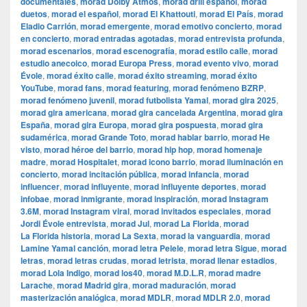
documentales
,
morad Dolby Atmos
,
morad drill español
,
morad
duetos
,
morad el español
,
morad El Khattouti
,
morad El País
,
morad
Eladio Carrión
,
morad emergente
,
morad emotivo concierto
,
morad
en concierto
,
morad entradas agotadas
,
morad entrevista profunda
,
morad escenarios
,
morad escenografía
,
morad estilo calle
,
morad
estudio anecoico
,
morad Europa Press
,
morad evento vivo
,
morad
Évole
,
morad éxito calle
,
morad éxito streaming
,
morad éxito
YouTube
,
morad fans
,
morad featuring
,
morad fenómeno BZRP
,
morad fenómeno juvenil
,
morad futbolista Yamal
,
morad gira 2025
,
morad gira americana
,
morad gira cancelada Argentina
,
morad gira
España
,
morad gira Europa
,
morad gira pospuesta
,
morad gira
sudamérica
,
morad Grande Toto
,
morad hablar barrio
,
morad He
visto
,
morad héroe del barrio
,
morad hip hop
,
morad homenaje
madre
,
morad Hospitalet
,
morad icono barrio
,
morad iluminación en
concierto
,
morad incitación pública
,
morad infancia
,
morad
influencer
,
morad influyente
,
morad influyente deportes
,
morad
infobae
,
morad inmigrante
,
morad inspiración
,
morad Instagram
3.6M
,
morad Instagram viral
,
morad invitados especiales
,
morad
Jordi Évole entrevista
,
morad Jul
,
morad La Florida
,
morad
La Florida historia
,
morad La Sexta
,
morad la vanguardia
,
morad
Lamine Yamal canción
,
morad letra Pelele
,
morad letra Sigue
,
morad
letras
,
morad letras crudas
,
morad letrista
,
morad llenar estadios
,
morad Lola Indigo
,
morad los40
,
morad M.D.L.R
,
morad madre
Larache
,
morad Madrid gira
,
morad maduración
,
morad
masterización analógica
,
morad MDLR
,
morad MDLR 2.0
,
morad