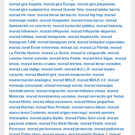
morad gira España
,
morad gira Europa
,
morad gira pospuesta
,
morad gira sudamérica
,
morad Grande Toto
,
morad hablar barrio
,
morad He visto
,
morad héroe del barrio
,
morad hip hop
,
morad
homenaje madre
,
morad Hospitalet
,
morad icono barrio
,
morad
iluminación en concierto
,
morad incitación pública
,
morad infancia
,
morad influencer
,
morad influyente
,
morad influyente deportes
,
morad infobae
,
morad inmigrante
,
morad inspiración
,
morad
Instagram 3.6M
,
morad Instagram viral
,
morad invitados especiales
,
morad Jordi Évole entrevista
,
morad Jul
,
morad La Florida
,
morad
La Florida historia
,
morad La Sexta
,
morad la vanguardia
,
morad
Lamine Yamal canción
,
morad letra Pelele
,
morad letra Sigue
,
morad
letras
,
morad letras crudas
,
morad letrista
,
morad llenar estadios
,
morad Lola Indigo
,
morad los40
,
morad M.D.L.R
,
morad madre
Larache
,
morad Madrid gira
,
morad maduración
,
morad
masterización analógica
,
morad MDLR
,
morad MDLR 2.0
,
morad
mensaje emocional
,
morad mensaje social
,
morad mensajes
reivindicativos
,
morad migración
,
morad millones vistas
,
morad
Motorola
,
morad movimientos sociales
,
morad narración gol Yamal
,
morad Ninho
,
morad niños escenario
,
morad Niños pequeños
,
morad Normal
,
morad Nos Perdone
,
morad nuevo álbum
,
morad
nuevo tema Contento
,
morad origen marroquí
,
morad oyentes
mensuales
,
morad padre Nador
,
morad Palau Sant Jordi
,
morad
pasarela urbana
,
morad Paz Nicki Nicole
,
morad Pelele
,
morad
Perezoso
,
morad performance
,
morad pirotecnia
,
morad polémicas
,
morad Ponle ritmo
,
morad prensa
,
morad prisión Brians 2
,
morad