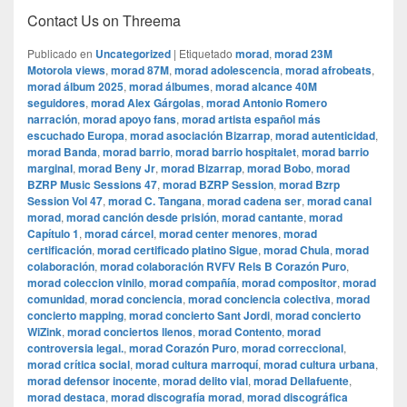
Contact Us on Threema
Publicado en
Uncategorized
|
Etiquetado
morad
,
morad 23M
Motorola views
,
morad 87M
,
morad adolescencia
,
morad afrobeats
,
morad álbum 2025
,
morad álbumes
,
morad alcance 40M
seguidores
,
morad Alex Gárgolas
,
morad Antonio Romero
narración
,
morad apoyo fans
,
morad artista español más
escuchado Europa
,
morad asociación Bizarrap
,
morad autenticidad
,
morad Banda
,
morad barrio
,
morad barrio hospitalet
,
morad barrio
marginal
,
morad Beny Jr
,
morad Bizarrap
,
morad Bobo
,
morad
BZRP Music Sessions 47
,
morad BZRP Session
,
morad Bzrp
Session Vol 47
,
morad C. Tangana
,
morad cadena ser
,
morad canal
morad
,
morad canción desde prisión
,
morad cantante
,
morad
Capítulo 1
,
morad cárcel
,
morad center menores
,
morad
certificación
,
morad certificado platino Sigue
,
morad Chula
,
morad
colaboración
,
morad colaboración RVFV Rels B Corazón Puro
,
morad coleccion vinilo
,
morad compañía
,
morad compositor
,
morad
comunidad
,
morad conciencia
,
morad conciencia colectiva
,
morad
concierto mapping
,
morad concierto Sant Jordi
,
morad concierto
WiZink
,
morad conciertos llenos
,
morad Contento
,
morad
controversia legal.
,
morad Corazón Puro
,
morad correccional
,
morad crítica social
,
morad cultura marroquí
,
morad cultura urbana
,
morad defensor inocente
,
morad delito vial
,
morad Dellafuente
,
morad destaca
,
morad discografía morad
,
morad discográfica