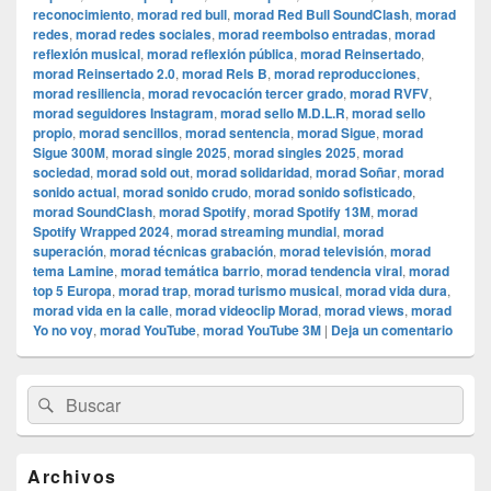
reconocimiento
,
morad red bull
,
morad Red Bull SoundClash
,
morad
redes
,
morad redes sociales
,
morad reembolso entradas
,
morad
reflexión musical
,
morad reflexión pública
,
morad Reinsertado
,
morad Reinsertado 2.0
,
morad Rels B
,
morad reproducciones
,
morad resiliencia
,
morad revocación tercer grado
,
morad RVFV
,
morad seguidores Instagram
,
morad sello M.D.L.R
,
morad sello
propio
,
morad sencillos
,
morad sentencia
,
morad Sigue
,
morad
Sigue 300M
,
morad single 2025
,
morad singles 2025
,
morad
sociedad
,
morad sold out
,
morad solidaridad
,
morad Soñar
,
morad
sonido actual
,
morad sonido crudo
,
morad sonido sofisticado
,
morad SoundClash
,
morad Spotify
,
morad Spotify 13M
,
morad
Spotify Wrapped 2024
,
morad streaming mundial
,
morad
superación
,
morad técnicas grabación
,
morad televisión
,
morad
tema Lamine
,
morad temática barrio
,
morad tendencia viral
,
morad
top 5 Europa
,
morad trap
,
morad turismo musical
,
morad vida dura
,
morad vida en la calle
,
morad videocli‏p Morad
,
morad views
,
morad
Yo no voy
,
morad YouTube
,
morad YouTube 3M
|
Deja un comentario
El
Buscar
Buscar
área
por:
de
widget
barra
Archivos
lateral