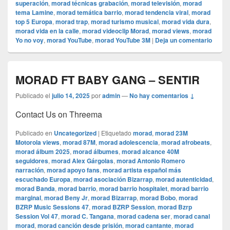
superación
,
morad técnicas grabación
,
morad televisión
,
morad
tema Lamine
,
morad temática barrio
,
morad tendencia viral
,
morad
top 5 Europa
,
morad trap
,
morad turismo musical
,
morad vida dura
,
morad vida en la calle
,
morad videocli‏p Morad
,
morad views
,
morad
Yo no voy
,
morad YouTube
,
morad YouTube 3M
|
Deja un comentario
MORAD FT BABY GANG – SENTIR
Publicado el
julio 14, 2025
por
admin
—
No hay comentarios ↓
Contact Us on Threema
Publicado en
Uncategorized
|
Etiquetado
morad
,
morad 23M
Motorola views
,
morad 87M
,
morad adolescencia
,
morad afrobeats
,
morad álbum 2025
,
morad álbumes
,
morad alcance 40M
seguidores
,
morad Alex Gárgolas
,
morad Antonio Romero
narración
,
morad apoyo fans
,
morad artista español más
escuchado Europa
,
morad asociación Bizarrap
,
morad autenticidad
,
morad Banda
,
morad barrio
,
morad barrio hospitalet
,
morad barrio
marginal
,
morad Beny Jr
,
morad Bizarrap
,
morad Bobo
,
morad
BZRP Music Sessions 47
,
morad BZRP Session
,
morad Bzrp
Session Vol 47
,
morad C. Tangana
,
morad cadena ser
,
morad canal
morad
,
morad canción desde prisión
,
morad cantante
,
morad