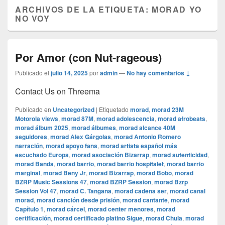
ARCHIVOS DE LA ETIQUETA:
MORAD YO
NO VOY
Por Amor (con Nut-rageous)
Publicado el
julio 14, 2025
por
admin
—
No hay comentarios ↓
Contact Us on Threema
Publicado en
Uncategorized
|
Etiquetado
morad
,
morad 23M
Motorola views
,
morad 87M
,
morad adolescencia
,
morad afrobeats
,
morad álbum 2025
,
morad álbumes
,
morad alcance 40M
seguidores
,
morad Alex Gárgolas
,
morad Antonio Romero
narración
,
morad apoyo fans
,
morad artista español más
escuchado Europa
,
morad asociación Bizarrap
,
morad autenticidad
,
morad Banda
,
morad barrio
,
morad barrio hospitalet
,
morad barrio
marginal
,
morad Beny Jr
,
morad Bizarrap
,
morad Bobo
,
morad
BZRP Music Sessions 47
,
morad BZRP Session
,
morad Bzrp
Session Vol 47
,
morad C. Tangana
,
morad cadena ser
,
morad canal
morad
,
morad canción desde prisión
,
morad cantante
,
morad
Capítulo 1
,
morad cárcel
,
morad center menores
,
morad
certificación
,
morad certificado platino Sigue
,
morad Chula
,
morad