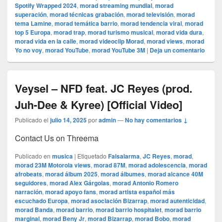
Spotify Wrapped 2024
,
morad streaming mundial
,
morad
superación
,
morad técnicas grabación
,
morad televisión
,
morad
tema Lamine
,
morad temática barrio
,
morad tendencia viral
,
morad
top 5 Europa
,
morad trap
,
morad turismo musical
,
morad vida dura
,
morad vida en la calle
,
morad videocli‏p Morad
,
morad views
,
morad
Yo no voy
,
morad YouTube
,
morad YouTube 3M
|
Deja un comentario
Veysel – NFD feat. JC Reyes (prod.
Juh-Dee & Kyree) [Official Video]
Publicado el
julio 14, 2025
por
admin
—
No hay comentarios ↓
Contact Us on Threema
Publicado en
musica
|
Etiquetado
Falsalarma
,
JC Reyes
,
morad
,
morad 23M Motorola views
,
morad 87M
,
morad adolescencia
,
morad
afrobeats
,
morad álbum 2025
,
morad álbumes
,
morad alcance 40M
seguidores
,
morad Alex Gárgolas
,
morad Antonio Romero
narración
,
morad apoyo fans
,
morad artista español más
escuchado Europa
,
morad asociación Bizarrap
,
morad autenticidad
,
morad Banda
,
morad barrio
,
morad barrio hospitalet
,
morad barrio
marginal
,
morad Beny Jr
,
morad Bizarrap
,
morad Bobo
,
morad