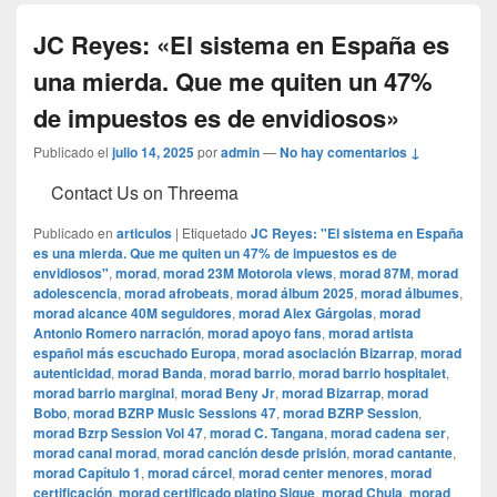
JC Reyes: «El sistema en España es
una mierda. Que me quiten un 47%
de impuestos es de envidiosos»
Publicado el
julio 14, 2025
por
admin
—
No hay comentarios ↓
Contact Us on Threema
Publicado en
articulos
|
Etiquetado
JC Reyes: "El sistema en España
es una mierda. Que me quiten un 47% de impuestos es de
envidiosos"
,
morad
,
morad 23M Motorola views
,
morad 87M
,
morad
adolescencia
,
morad afrobeats
,
morad álbum 2025
,
morad álbumes
,
morad alcance 40M seguidores
,
morad Alex Gárgolas
,
morad
Antonio Romero narración
,
morad apoyo fans
,
morad artista
español más escuchado Europa
,
morad asociación Bizarrap
,
morad
autenticidad
,
morad Banda
,
morad barrio
,
morad barrio hospitalet
,
morad barrio marginal
,
morad Beny Jr
,
morad Bizarrap
,
morad
Bobo
,
morad BZRP Music Sessions 47
,
morad BZRP Session
,
morad Bzrp Session Vol 47
,
morad C. Tangana
,
morad cadena ser
,
morad canal morad
,
morad canción desde prisión
,
morad cantante
,
morad Capítulo 1
,
morad cárcel
,
morad center menores
,
morad
certificación
,
morad certificado platino Sigue
,
morad Chula
,
morad