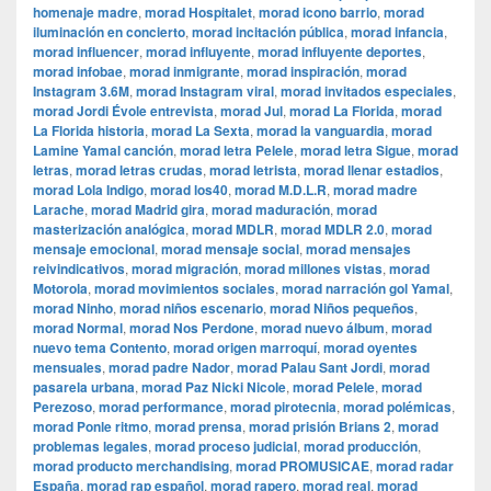
homenaje madre
,
morad Hospitalet
,
morad icono barrio
,
morad
iluminación en concierto
,
morad incitación pública
,
morad infancia
,
morad influencer
,
morad influyente
,
morad influyente deportes
,
morad infobae
,
morad inmigrante
,
morad inspiración
,
morad
Instagram 3.6M
,
morad Instagram viral
,
morad invitados especiales
,
morad Jordi Évole entrevista
,
morad Jul
,
morad La Florida
,
morad
La Florida historia
,
morad La Sexta
,
morad la vanguardia
,
morad
Lamine Yamal canción
,
morad letra Pelele
,
morad letra Sigue
,
morad
letras
,
morad letras crudas
,
morad letrista
,
morad llenar estadios
,
morad Lola Indigo
,
morad los40
,
morad M.D.L.R
,
morad madre
Larache
,
morad Madrid gira
,
morad maduración
,
morad
masterización analógica
,
morad MDLR
,
morad MDLR 2.0
,
morad
mensaje emocional
,
morad mensaje social
,
morad mensajes
reivindicativos
,
morad migración
,
morad millones vistas
,
morad
Motorola
,
morad movimientos sociales
,
morad narración gol Yamal
,
morad Ninho
,
morad niños escenario
,
morad Niños pequeños
,
morad Normal
,
morad Nos Perdone
,
morad nuevo álbum
,
morad
nuevo tema Contento
,
morad origen marroquí
,
morad oyentes
mensuales
,
morad padre Nador
,
morad Palau Sant Jordi
,
morad
pasarela urbana
,
morad Paz Nicki Nicole
,
morad Pelele
,
morad
Perezoso
,
morad performance
,
morad pirotecnia
,
morad polémicas
,
morad Ponle ritmo
,
morad prensa
,
morad prisión Brians 2
,
morad
problemas legales
,
morad proceso judicial
,
morad producción
,
morad producto merchandising
,
morad PROMUSICAE
,
morad radar
España
,
morad rap español
,
morad rapero
,
morad real
,
morad