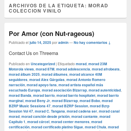
ARCHIVOS DE LA ETIQUETA:
MORAD
COLECCION VINILO
Por Amor (con Nut-rageous)
Publicado el
julio 14, 2025
por
admin
—
No hay comentarios ↓
Contact Us on Threema
Publicado en
Uncategorized
|
Etiquetado
morad
,
morad 23M
Motorola views
,
morad 87M
,
morad adolescencia
,
morad afrobeats
,
morad álbum 2025
,
morad álbumes
,
morad alcance 40M
seguidores
,
morad Alex Gárgolas
,
morad Antonio Romero
narración
,
morad apoyo fans
,
morad artista español más
escuchado Europa
,
morad asociación Bizarrap
,
morad autenticidad
,
morad Banda
,
morad barrio
,
morad barrio hospitalet
,
morad barrio
marginal
,
morad Beny Jr
,
morad Bizarrap
,
morad Bobo
,
morad
BZRP Music Sessions 47
,
morad BZRP Session
,
morad Bzrp
Session Vol 47
,
morad C. Tangana
,
morad cadena ser
,
morad canal
morad
,
morad canción desde prisión
,
morad cantante
,
morad
Capítulo 1
,
morad cárcel
,
morad center menores
,
morad
certificación
,
morad certificado platino Sigue
,
morad Chula
,
morad