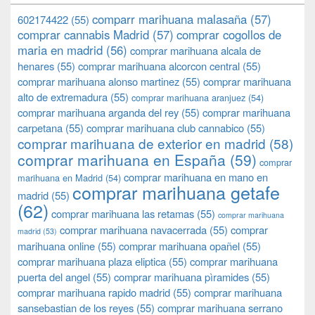
comparr marihuana malasaña
(57)
602174422
(55)
comprar cannabis Madrid
(57)
comprar cogollos de
maria en madrid
(56)
comprar marihuana alcala de
henares
(55)
comprar marihuana alcorcon central
(55)
comprar marihuana alonso martinez
(55)
comprar marihuana
alto de extremadura
(55)
comprar marihuana aranjuez
(54)
comprar marihuana arganda del rey
(55)
comprar marihuana
carpetana
(55)
comprar marihuana club cannabico
(55)
comprar marihuana de exterior en madrid
(58)
comprar marihuana en España
(59)
comprar
comprar marihuana en mano en
marihuana en Madrid
(54)
comprar marihuana getafe
madrid
(55)
(62)
comprar marihuana las retamas
(55)
comprar marihuana
comprar marihuana navacerrada
(55)
comprar
madrid
(53)
marihuana online
(55)
comprar marihuana opañel
(55)
comprar marihuana plaza eliptica
(55)
comprar marihuana
puerta del angel
(55)
comprar marihuana pìramides
(55)
comprar marihuana rapido madrid
(55)
comprar marihuana
sansebastian de los reyes
(55)
comprar marihuana serrano