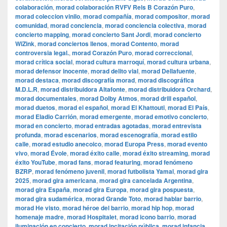
colaboración
,
morad colaboración RVFV Rels B Corazón Puro
,
morad coleccion vinilo
,
morad compañía
,
morad compositor
,
morad
comunidad
,
morad conciencia
,
morad conciencia colectiva
,
morad
concierto mapping
,
morad concierto Sant Jordi
,
morad concierto
WiZink
,
morad conciertos llenos
,
morad Contento
,
morad
controversia legal.
,
morad Corazón Puro
,
morad correccional
,
morad crítica social
,
morad cultura marroquí
,
morad cultura urbana
,
morad defensor inocente
,
morad delito vial
,
morad Dellafuente
,
morad destaca
,
morad discografía morad
,
morad discográfica
M.D.L.R
,
morad distribuidora Altafonte
,
morad distribuidora Orchard
,
morad documentales
,
morad Dolby Atmos
,
morad drill español
,
morad duetos
,
morad el español
,
morad El Khattouti
,
morad El País
,
morad Eladio Carrión
,
morad emergente
,
morad emotivo concierto
,
morad en concierto
,
morad entradas agotadas
,
morad entrevista
profunda
,
morad escenarios
,
morad escenografía
,
morad estilo
calle
,
morad estudio anecoico
,
morad Europa Press
,
morad evento
vivo
,
morad Évole
,
morad éxito calle
,
morad éxito streaming
,
morad
éxito YouTube
,
morad fans
,
morad featuring
,
morad fenómeno
BZRP
,
morad fenómeno juvenil
,
morad futbolista Yamal
,
morad gira
2025
,
morad gira americana
,
morad gira cancelada Argentina
,
morad gira España
,
morad gira Europa
,
morad gira pospuesta
,
morad gira sudamérica
,
morad Grande Toto
,
morad hablar barrio
,
morad He visto
,
morad héroe del barrio
,
morad hip hop
,
morad
homenaje madre
,
morad Hospitalet
,
morad icono barrio
,
morad
iluminación en concierto
,
morad incitación pública
,
morad infancia
,