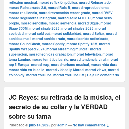
reflexión musical
,
morad reflexión pública
,
morad Reinsertado
,
morad Reinsertado 2.0
,
morad Rels B
,
morad reproducciones
,
morad resiliencia
,
morad revocación tercer grado
,
morad RVFV
,
morad seguidores Instagram
,
morad sello M.D.L.R
,
morad sello
propio
,
morad sencillos
,
morad sentencia
,
morad Sigue
,
morad
Sigue 300M
,
morad single 2025
,
morad singles 2025
,
morad
sociedad
,
morad sold out
,
morad solidaridad
,
morad Soñar
,
morad
sonido actual
,
morad sonido crudo
,
morad sonido sofisticado
,
morad SoundClash
,
morad Spotify
,
morad Spotify 13M
,
morad
Spotify Wrapped 2024
,
morad streaming mundial
,
morad
superación
,
morad técnicas grabación
,
morad televisión
,
morad
tema Lamine
,
morad temática barrio
,
morad tendencia viral
,
morad
top 5 Europa
,
morad trap
,
morad turismo musical
,
morad vida dura
,
morad vida en la calle
,
morad videocli‏p Morad
,
morad views
,
morad
Yo no voy
,
morad YouTube
,
morad YouTube 3M
|
Deja un comentario
JC Reyes: su retirada de la música, el
secreto de su collar y la VERDAD
sobre su fama
Publicado el
julio 14, 2025
por
admin
—
No hay comentarios ↓