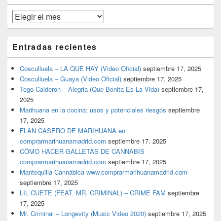
primaria
Archivos
Entradas recientes
Cosculluela – LA QUE HAY (Video Oficial)
septiembre 17, 2025
Cosculluela – Guaya (Video Oficial)
septiembre 17, 2025
Tego Calderon – Alegria (Que Bonita Es La Vida)
septiembre 17,
2025
Marihuana en la cocina: usos y potenciales riesgos
septiembre
17, 2025
FLAN CASERO DE MARIHUANA en
comprarmarihuanamadrid.com
septiembre 17, 2025
CÓMO HACER GALLETAS DE CANNABIS
comprarmarihuanamadrid.com
septiembre 17, 2025
Mantequilla Cannábica www.comprarmarihuanamadrid.com
septiembre 17, 2025
LIL CUETE (FEAT. MR. CRIMINAL) – CRIME FAM
septiembre
17, 2025
Mr. Criminal – Longevity (Music Video 2020)
septiembre 17, 2025