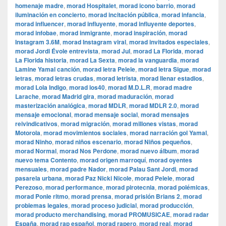
homenaje madre
,
morad Hospitalet
,
morad icono barrio
,
morad
iluminación en concierto
,
morad incitación pública
,
morad infancia
,
morad influencer
,
morad influyente
,
morad influyente deportes
,
morad infobae
,
morad inmigrante
,
morad inspiración
,
morad
Instagram 3.6M
,
morad Instagram viral
,
morad invitados especiales
,
morad Jordi Évole entrevista
,
morad Jul
,
morad La Florida
,
morad
La Florida historia
,
morad La Sexta
,
morad la vanguardia
,
morad
Lamine Yamal canción
,
morad letra Pelele
,
morad letra Sigue
,
morad
letras
,
morad letras crudas
,
morad letrista
,
morad llenar estadios
,
morad Lola Indigo
,
morad los40
,
morad M.D.L.R
,
morad madre
Larache
,
morad Madrid gira
,
morad maduración
,
morad
masterización analógica
,
morad MDLR
,
morad MDLR 2.0
,
morad
mensaje emocional
,
morad mensaje social
,
morad mensajes
reivindicativos
,
morad migración
,
morad millones vistas
,
morad
Motorola
,
morad movimientos sociales
,
morad narración gol Yamal
,
morad Ninho
,
morad niños escenario
,
morad Niños pequeños
,
morad Normal
,
morad Nos Perdone
,
morad nuevo álbum
,
morad
nuevo tema Contento
,
morad origen marroquí
,
morad oyentes
mensuales
,
morad padre Nador
,
morad Palau Sant Jordi
,
morad
pasarela urbana
,
morad Paz Nicki Nicole
,
morad Pelele
,
morad
Perezoso
,
morad performance
,
morad pirotecnia
,
morad polémicas
,
morad Ponle ritmo
,
morad prensa
,
morad prisión Brians 2
,
morad
problemas legales
,
morad proceso judicial
,
morad producción
,
morad producto merchandising
,
morad PROMUSICAE
,
morad radar
España
,
morad rap español
,
morad rapero
,
morad real
,
morad