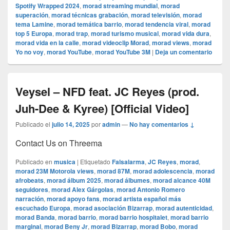
Spotify Wrapped 2024
,
morad streaming mundial
,
morad
superación
,
morad técnicas grabación
,
morad televisión
,
morad
tema Lamine
,
morad temática barrio
,
morad tendencia viral
,
morad
top 5 Europa
,
morad trap
,
morad turismo musical
,
morad vida dura
,
morad vida en la calle
,
morad videocli‏p Morad
,
morad views
,
morad
Yo no voy
,
morad YouTube
,
morad YouTube 3M
|
Deja un comentario
Veysel – NFD feat. JC Reyes (prod.
Juh-Dee & Kyree) [Official Video]
Publicado el
julio 14, 2025
por
admin
—
No hay comentarios ↓
Contact Us on Threema
Publicado en
musica
|
Etiquetado
Falsalarma
,
JC Reyes
,
morad
,
morad 23M Motorola views
,
morad 87M
,
morad adolescencia
,
morad
afrobeats
,
morad álbum 2025
,
morad álbumes
,
morad alcance 40M
seguidores
,
morad Alex Gárgolas
,
morad Antonio Romero
narración
,
morad apoyo fans
,
morad artista español más
escuchado Europa
,
morad asociación Bizarrap
,
morad autenticidad
,
morad Banda
,
morad barrio
,
morad barrio hospitalet
,
morad barrio
marginal
,
morad Beny Jr
,
morad Bizarrap
,
morad Bobo
,
morad