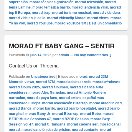
superación
,
morad técnicas grabación
,
morad televisión
,
morad
tema Lamine
,
morad temática barrio
,
morad tendencia viral
,
morad
top 5 Europa
,
morad trap
,
morad turismo musical
,
morad vida dura
,
morad vida en la calle
,
morad videocli‏p Morad
,
morad views
,
morad
Yo no voy
,
morad YouTube
,
morad YouTube 3M
|
Deja un comentario
MORAD FT BABY GANG – SENTIR
Publicado el
julio 14, 2025
por
admin
—
No hay comentarios ↓
Contact Us on Threema
Publicado en
Uncategorized
|
Etiquetado
morad
,
morad 23M
Motorola views
,
morad 87M
,
morad adolescencia
,
morad afrobeats
,
morad álbum 2025
,
morad álbumes
,
morad alcance 40M
seguidores
,
morad Alex Gárgolas
,
morad Antonio Romero
narración
,
morad apoyo fans
,
morad artista español más
escuchado Europa
,
morad asociación Bizarrap
,
morad autenticidad
,
morad Banda
,
morad barrio
,
morad barrio hospitalet
,
morad barrio
marginal
,
morad Beny Jr
,
morad Bizarrap
,
morad Bobo
,
morad
BZRP Music Sessions 47
,
morad BZRP Session
,
morad Bzrp
Session Vol 47
,
morad C. Tangana
,
morad cadena ser
,
morad canal
morad
,
morad canción desde prisión
,
morad cantante
,
morad