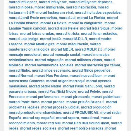
morad influencer
,
morad influyente
,
morad influyente deportes
,
morad infobae
,
morad inmigrante
,
morad inspiración
,
morad
Instagram 3.6M
,
morad Instagram viral
,
morad invitados especiales
,
morad Jordi Évole entrevista
,
morad Jul
,
morad La Florida
,
morad
La Florida historia
,
morad La Sexta
,
morad la vanguardia
,
morad
Lamine Yamal canción
,
morad letra Pelele
,
morad letra Sigue
,
morad
letras
,
morad letras crudas
,
morad letrista
,
morad llenar estadios
,
morad Lola Indigo
,
morad los40
,
morad M.D.L.R
,
morad madre
Larache
,
morad Madrid gira
,
morad maduración
,
morad
masterización analógica
,
morad MDLR
,
morad MDLR 2.0
,
morad
mensaje emocional
,
morad mensaje social
,
morad mensajes
reivindicativos
,
morad migración
,
morad millones vistas
,
morad
Motorola
,
morad movimientos sociales
,
morad narración gol Yamal
,
morad Ninho
,
morad niños escenario
,
morad Niños pequeños
,
morad Normal
,
morad Nos Perdone
,
morad nuevo álbum
,
morad
nuevo tema Contento
,
morad origen marroquí
,
morad oyentes
mensuales
,
morad padre Nador
,
morad Palau Sant Jordi
,
morad
pasarela urbana
,
morad Paz Nicki Nicole
,
morad Pelele
,
morad
Perezoso
,
morad performance
,
morad pirotecnia
,
morad polémicas
,
morad Ponle ritmo
,
morad prensa
,
morad prisión Brians 2
,
morad
problemas legales
,
morad proceso judicial
,
morad producción
,
morad producto merchandising
,
morad PROMUSICAE
,
morad radar
España
,
morad rap español
,
morad rapero
,
morad real
,
morad
reconocimiento
,
morad red bull
,
morad Red Bull SoundClash
,
morad
redes
,
morad redes sociales
,
morad reembolso entradas
,
morad