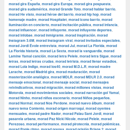
morad gira España
,
morad gira Europa
,
morad gira pospuesta
,
morad gira sudamérica
,
morad Grande Toto
,
morad hablar barrio
,
morad He visto
,
morad héroe del barrio
,
morad hip hop
,
morad
homenaje madre
,
morad Hospitalet
,
morad icono barrio
,
morad
iluminación en concierto
,
morad incitación pública
,
morad infancia
,
morad influencer
,
morad influyente
,
morad influyente deportes
,
morad infobae
,
morad inmigrante
,
morad inspiración
,
morad
Instagram 3.6M
,
morad Instagram viral
,
morad invitados especiales
,
morad Jordi Évole entrevista
,
morad Jul
,
morad La Florida
,
morad
La Florida historia
,
morad La Sexta
,
morad la vanguardia
,
morad
Lamine Yamal canción
,
morad letra Pelele
,
morad letra Sigue
,
morad
letras
,
morad letras crudas
,
morad letrista
,
morad llenar estadios
,
morad Lola Indigo
,
morad los40
,
morad M.D.L.R
,
morad madre
Larache
,
morad Madrid gira
,
morad maduración
,
morad
masterización analógica
,
morad MDLR
,
morad MDLR 2.0
,
morad
mensaje emocional
,
morad mensaje social
,
morad mensajes
reivindicativos
,
morad migración
,
morad millones vistas
,
morad
Motorola
,
morad movimientos sociales
,
morad narración gol Yamal
,
morad Ninho
,
morad niños escenario
,
morad Niños pequeños
,
morad Normal
,
morad Nos Perdone
,
morad nuevo álbum
,
morad
nuevo tema Contento
,
morad origen marroquí
,
morad oyentes
mensuales
,
morad padre Nador
,
morad Palau Sant Jordi
,
morad
pasarela urbana
,
morad Paz Nicki Nicole
,
morad Pelele
,
morad
Perezoso
,
morad performance
,
morad pirotecnia
,
morad polémicas
,
morad Ponle ritmo
,
morad prensa
,
morad prisión Brians 2
,
morad