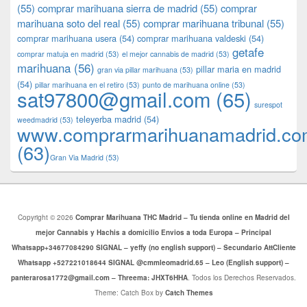
(55)
comprar marihuana sierra de madrid
(55)
comprar
marihuana soto del real
(55)
comprar marihuana tribunal
(55)
comprar marihuana usera
(54)
comprar marihuana valdeski
(54)
getafe
comprar matuja en madrid
(53)
el mejor cannabis de madrid
(53)
marihuana
(56)
pillar maria en madrid
gran via pillar marihuana
(53)
(54)
pillar marihuana en el retiro
(53)
punto de marihuana online
(53)
sat97800@gmail.com
(65)
surespot
teleyerba madrid
(54)
weedmadrid
(53)
www.comprarmarihuanamadrid.c
(63)
​​Gran Via Madrid
(53)
Copyright © 2026
Comprar Marihuana THC Madrid – Tu tienda online en Madrid del
mejor Cannabis y Hachis a domicilio Envios a toda Europa – Principal
Whatsapp+34677084290 SIGNAL – yeffy (no english support) – Secundario AttCliente
Whatsapp +527221018644 SIGNAL @cmmleomadrid.65 – Leo (English support) –
panterarosa1772@gmail.com – Threema: JHXT6HHA
. Todos los Derechos Reservados.
Theme: Catch Box by
Catch Themes