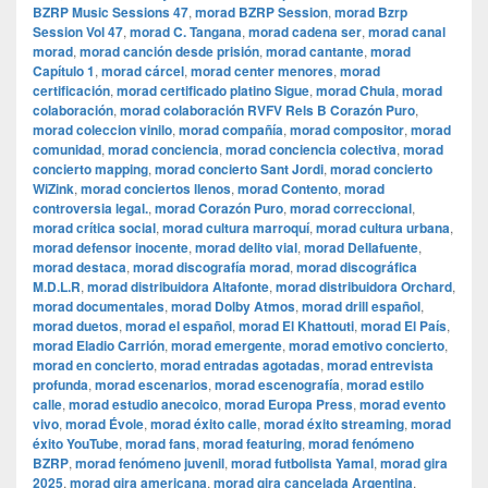
BZRP Music Sessions 47
,
morad BZRP Session
,
morad Bzrp
Session Vol 47
,
morad C. Tangana
,
morad cadena ser
,
morad canal
morad
,
morad canción desde prisión
,
morad cantante
,
morad
Capítulo 1
,
morad cárcel
,
morad center menores
,
morad
certificación
,
morad certificado platino Sigue
,
morad Chula
,
morad
colaboración
,
morad colaboración RVFV Rels B Corazón Puro
,
morad coleccion vinilo
,
morad compañía
,
morad compositor
,
morad
comunidad
,
morad conciencia
,
morad conciencia colectiva
,
morad
concierto mapping
,
morad concierto Sant Jordi
,
morad concierto
WiZink
,
morad conciertos llenos
,
morad Contento
,
morad
controversia legal.
,
morad Corazón Puro
,
morad correccional
,
morad crítica social
,
morad cultura marroquí
,
morad cultura urbana
,
morad defensor inocente
,
morad delito vial
,
morad Dellafuente
,
morad destaca
,
morad discografía morad
,
morad discográfica
M.D.L.R
,
morad distribuidora Altafonte
,
morad distribuidora Orchard
,
morad documentales
,
morad Dolby Atmos
,
morad drill español
,
morad duetos
,
morad el español
,
morad El Khattouti
,
morad El País
,
morad Eladio Carrión
,
morad emergente
,
morad emotivo concierto
,
morad en concierto
,
morad entradas agotadas
,
morad entrevista
profunda
,
morad escenarios
,
morad escenografía
,
morad estilo
calle
,
morad estudio anecoico
,
morad Europa Press
,
morad evento
vivo
,
morad Évole
,
morad éxito calle
,
morad éxito streaming
,
morad
éxito YouTube
,
morad fans
,
morad featuring
,
morad fenómeno
BZRP
,
morad fenómeno juvenil
,
morad futbolista Yamal
,
morad gira
2025
,
morad gira americana
,
morad gira cancelada Argentina
,