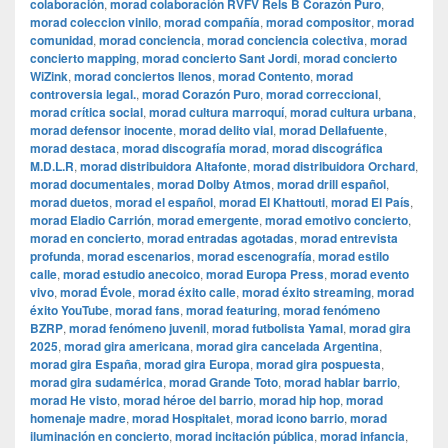
colaboración
,
morad colaboración RVFV Rels B Corazón Puro
,
morad coleccion vinilo
,
morad compañía
,
morad compositor
,
morad
comunidad
,
morad conciencia
,
morad conciencia colectiva
,
morad
concierto mapping
,
morad concierto Sant Jordi
,
morad concierto
WiZink
,
morad conciertos llenos
,
morad Contento
,
morad
controversia legal.
,
morad Corazón Puro
,
morad correccional
,
morad crítica social
,
morad cultura marroquí
,
morad cultura urbana
,
morad defensor inocente
,
morad delito vial
,
morad Dellafuente
,
morad destaca
,
morad discografía morad
,
morad discográfica
M.D.L.R
,
morad distribuidora Altafonte
,
morad distribuidora Orchard
,
morad documentales
,
morad Dolby Atmos
,
morad drill español
,
morad duetos
,
morad el español
,
morad El Khattouti
,
morad El País
,
morad Eladio Carrión
,
morad emergente
,
morad emotivo concierto
,
morad en concierto
,
morad entradas agotadas
,
morad entrevista
profunda
,
morad escenarios
,
morad escenografía
,
morad estilo
calle
,
morad estudio anecoico
,
morad Europa Press
,
morad evento
vivo
,
morad Évole
,
morad éxito calle
,
morad éxito streaming
,
morad
éxito YouTube
,
morad fans
,
morad featuring
,
morad fenómeno
BZRP
,
morad fenómeno juvenil
,
morad futbolista Yamal
,
morad gira
2025
,
morad gira americana
,
morad gira cancelada Argentina
,
morad gira España
,
morad gira Europa
,
morad gira pospuesta
,
morad gira sudamérica
,
morad Grande Toto
,
morad hablar barrio
,
morad He visto
,
morad héroe del barrio
,
morad hip hop
,
morad
homenaje madre
,
morad Hospitalet
,
morad icono barrio
,
morad
iluminación en concierto
,
morad incitación pública
,
morad infancia
,