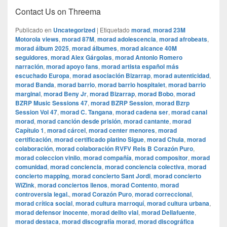
Contact Us on Threema
Publicado en
Uncategorized
|
Etiquetado
morad
,
morad 23M
Motorola views
,
morad 87M
,
morad adolescencia
,
morad afrobeats
,
morad álbum 2025
,
morad álbumes
,
morad alcance 40M
seguidores
,
morad Alex Gárgolas
,
morad Antonio Romero
narración
,
morad apoyo fans
,
morad artista español más
escuchado Europa
,
morad asociación Bizarrap
,
morad autenticidad
,
morad Banda
,
morad barrio
,
morad barrio hospitalet
,
morad barrio
marginal
,
morad Beny Jr
,
morad Bizarrap
,
morad Bobo
,
morad
BZRP Music Sessions 47
,
morad BZRP Session
,
morad Bzrp
Session Vol 47
,
morad C. Tangana
,
morad cadena ser
,
morad canal
morad
,
morad canción desde prisión
,
morad cantante
,
morad
Capítulo 1
,
morad cárcel
,
morad center menores
,
morad
certificación
,
morad certificado platino Sigue
,
morad Chula
,
morad
colaboración
,
morad colaboración RVFV Rels B Corazón Puro
,
morad coleccion vinilo
,
morad compañía
,
morad compositor
,
morad
comunidad
,
morad conciencia
,
morad conciencia colectiva
,
morad
concierto mapping
,
morad concierto Sant Jordi
,
morad concierto
WiZink
,
morad conciertos llenos
,
morad Contento
,
morad
controversia legal.
,
morad Corazón Puro
,
morad correccional
,
morad crítica social
,
morad cultura marroquí
,
morad cultura urbana
,
morad defensor inocente
,
morad delito vial
,
morad Dellafuente
,
morad destaca
,
morad discografía morad
,
morad discográfica