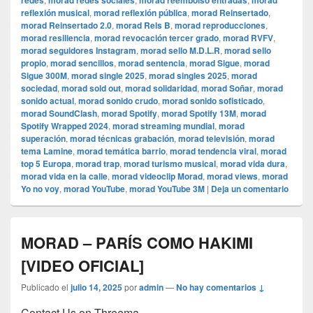
redes
morad redes sociales
morad reembolso entradas
morad
reflexión musical
,
morad reflexión pública
,
morad Reinsertado
,
morad Reinsertado 2.0
,
morad Rels B
,
morad reproducciones
,
morad resiliencia
,
morad revocación tercer grado
,
morad RVFV
,
morad seguidores Instagram
,
morad sello M.D.L.R
,
morad sello
propio
,
morad sencillos
,
morad sentencia
,
morad Sigue
,
morad
Sigue 300M
,
morad single 2025
,
morad singles 2025
,
morad
sociedad
,
morad sold out
,
morad solidaridad
,
morad Soñar
,
morad
sonido actual
,
morad sonido crudo
,
morad sonido sofisticado
,
morad SoundClash
,
morad Spotify
,
morad Spotify 13M
,
morad
Spotify Wrapped 2024
,
morad streaming mundial
,
morad
superación
,
morad técnicas grabación
,
morad televisión
,
morad
tema Lamine
,
morad temática barrio
,
morad tendencia viral
,
morad
top 5 Europa
,
morad trap
,
morad turismo musical
,
morad vida dura
,
morad vida en la calle
,
morad videocli‏p Morad
,
morad views
,
morad
Yo no voy
,
morad YouTube
,
morad YouTube 3M
|
Deja un comentario
MORAD – PARÍS COMO HAKIMI
[VIDEO OFICIAL]
Publicado el
julio 14, 2025
por
admin
—
No hay comentarios ↓
Contact Us on Threema