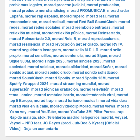
problemas legales
,
morad proceso judicial
,
morad producción
,
morad producto merchandising
,
morad PROMUSICAE
,
morad radar
España
,
morad rap español
,
morad rapero
,
morad real
,
morad
reconocimiento
,
morad red bull
,
morad Red Bull SoundClash
,
morad
redes
,
morad redes sociales
,
morad reembolso entradas
,
morad
reflexión musical
,
morad reflexión pública
,
morad Reinsertado
,
morad Reinsertado 2.0
,
morad Rels B
,
morad reproducciones
,
morad resiliencia
,
morad revocación tercer grado
,
morad RVFV
,
morad seguidores Instagram
,
morad sello M.D.L.R
,
morad sello
propio
,
morad sencillos
,
morad sentencia
,
morad Sigue
,
morad
Sigue 300M
,
morad single 2025
,
morad singles 2025
,
morad
sociedad
,
morad sold out
,
morad solidaridad
,
morad Soñar
,
morad
sonido actual
,
morad sonido crudo
,
morad sonido sofisticado
,
morad SoundClash
,
morad Spotify
,
morad Spotify 13M
,
morad
Spotify Wrapped 2024
,
morad streaming mundial
,
morad
superación
,
morad técnicas grabación
,
morad televisión
,
morad
tema Lamine
,
morad temática barrio
,
morad tendencia viral
,
morad
top 5 Europa
,
morad trap
,
morad turismo musical
,
morad vida dura
,
morad vida en la calle
,
morad videocli‏p Morad
,
morad views
,
morad
Yo no voy
,
morad YouTube
,
morad YouTube 3M
,
Pillar Porros
,
rap
,
Rap de malaga
,
sfdk
,
Telehierba madrid
,
teleporros madrid
,
veysel
,
Veysel – NFD feat. JC Reyes (prod. Juh-Dee & Kyree) [Official
Video]
|
Deja un comentario