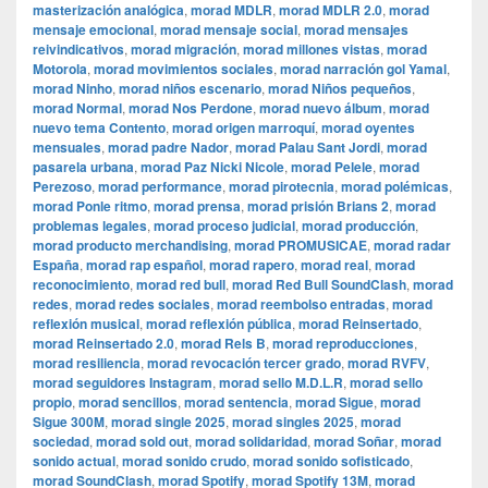
masterización analógica
,
morad MDLR
,
morad MDLR 2.0
,
morad
mensaje emocional
,
morad mensaje social
,
morad mensajes
reivindicativos
,
morad migración
,
morad millones vistas
,
morad
Motorola
,
morad movimientos sociales
,
morad narración gol Yamal
,
morad Ninho
,
morad niños escenario
,
morad Niños pequeños
,
morad Normal
,
morad Nos Perdone
,
morad nuevo álbum
,
morad
nuevo tema Contento
,
morad origen marroquí
,
morad oyentes
mensuales
,
morad padre Nador
,
morad Palau Sant Jordi
,
morad
pasarela urbana
,
morad Paz Nicki Nicole
,
morad Pelele
,
morad
Perezoso
,
morad performance
,
morad pirotecnia
,
morad polémicas
,
morad Ponle ritmo
,
morad prensa
,
morad prisión Brians 2
,
morad
problemas legales
,
morad proceso judicial
,
morad producción
,
morad producto merchandising
,
morad PROMUSICAE
,
morad radar
España
,
morad rap español
,
morad rapero
,
morad real
,
morad
reconocimiento
,
morad red bull
,
morad Red Bull SoundClash
,
morad
redes
,
morad redes sociales
,
morad reembolso entradas
,
morad
reflexión musical
,
morad reflexión pública
,
morad Reinsertado
,
morad Reinsertado 2.0
,
morad Rels B
,
morad reproducciones
,
morad resiliencia
,
morad revocación tercer grado
,
morad RVFV
,
morad seguidores Instagram
,
morad sello M.D.L.R
,
morad sello
propio
,
morad sencillos
,
morad sentencia
,
morad Sigue
,
morad
Sigue 300M
,
morad single 2025
,
morad singles 2025
,
morad
sociedad
,
morad sold out
,
morad solidaridad
,
morad Soñar
,
morad
sonido actual
,
morad sonido crudo
,
morad sonido sofisticado
,
morad SoundClash
,
morad Spotify
,
morad Spotify 13M
,
morad