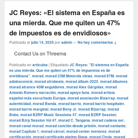
JC Reyes: «El sistema en España es
una mierda. Que me quiten un 47%
de impuestos es de envidiosos»
Publicado el
julio 14, 2025
por
admin
—
No hay comentarios ↓
Contact Us on Threema
Publicado en
articulos
|
Etiquetado
JC Reyes: "El sistema en España
es una mierda. Que me quiten un 47% de impuestos es de
envidiosos"
,
morad
,
morad 23M Motorola views
,
morad 87M
,
morad
adolescencia
,
morad afrobeats
,
morad álbum 2025
,
morad álbumes
,
morad alcance 40M seguidores
,
morad Alex Gárgolas
,
morad
Antonio Romero narración
,
morad apoyo fans
,
morad artista
español más escuchado Europa
,
morad asociación Bizarrap
,
morad
autenticidad
,
morad Banda
,
morad barrio
,
morad barrio hospitalet
,
morad barrio marginal
,
morad Beny Jr
,
morad Bizarrap
,
morad
Bobo
,
morad BZRP Music Sessions 47
,
morad BZRP Session
,
morad Bzrp Session Vol 47
,
morad C. Tangana
,
morad cadena ser
,
morad canal morad
,
morad canción desde prisión
,
morad cantante
,
morad Capítulo 1
,
morad cárcel
,
morad center menores
,
morad
certificación
,
morad certificado platino Sigue
,
morad Chula
,
morad