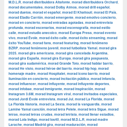
M.D.L.R
,
morad distribuidora Altafonte
,
morad distribuidora Orchard
,
morad documentales
,
morad Dolby Atmos
,
morad drill español
,
morad duetos
,
morad el español
,
morad El Khattouti
,
morad El País
,
morad Eladio Carrión
,
morad emergente
,
morad emotivo concierto
,
morad en concierto
,
morad entradas agotadas
,
morad entrevista
profunda
,
morad escenarios
,
morad escenografía
,
morad estilo
calle
,
morad estudio anecoico
,
morad Europa Press
,
morad evento
vivo
,
morad Évole
,
morad éxito calle
,
morad éxito streaming
,
morad
éxito YouTube
,
morad fans
,
morad featuring
,
morad fenómeno
BZRP
,
morad fenómeno juvenil
,
morad futbolista Yamal
,
morad gira
2025
,
morad gira americana
,
morad gira cancelada Argentina
,
morad gira España
,
morad gira Europa
,
morad gira pospuesta
,
morad gira sudamérica
,
morad Grande Toto
,
morad hablar barrio
,
morad He visto
,
morad héroe del barrio
,
morad hip hop
,
morad
homenaje madre
,
morad Hospitalet
,
morad icono barrio
,
morad
iluminación en concierto
,
morad incitación pública
,
morad infancia
,
morad influencer
,
morad influyente
,
morad influyente deportes
,
morad infobae
,
morad inmigrante
,
morad inspiración
,
morad
Instagram 3.6M
,
morad Instagram viral
,
morad invitados especiales
,
morad Jordi Évole entrevista
,
morad Jul
,
morad La Florida
,
morad
La Florida historia
,
morad La Sexta
,
morad la vanguardia
,
morad
Lamine Yamal canción
,
morad letra Pelele
,
morad letra Sigue
,
morad
letras
,
morad letras crudas
,
morad letrista
,
morad llenar estadios
,
morad Lola Indigo
,
morad los40
,
morad M.D.L.R
,
morad madre
Larache
,
morad Madrid gira
,
morad maduración
,
morad