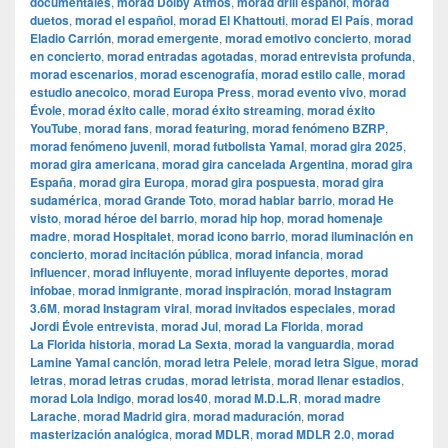
documentales
,
morad Dolby Atmos
,
morad drill español
,
morad
duetos
,
morad el español
,
morad El Khattouti
,
morad El País
,
morad
Eladio Carrión
,
morad emergente
,
morad emotivo concierto
,
morad
en concierto
,
morad entradas agotadas
,
morad entrevista profunda
,
morad escenarios
,
morad escenografía
,
morad estilo calle
,
morad
estudio anecoico
,
morad Europa Press
,
morad evento vivo
,
morad
Évole
,
morad éxito calle
,
morad éxito streaming
,
morad éxito
YouTube
,
morad fans
,
morad featuring
,
morad fenómeno BZRP
,
morad fenómeno juvenil
,
morad futbolista Yamal
,
morad gira 2025
,
morad gira americana
,
morad gira cancelada Argentina
,
morad gira
España
,
morad gira Europa
,
morad gira pospuesta
,
morad gira
sudamérica
,
morad Grande Toto
,
morad hablar barrio
,
morad He
visto
,
morad héroe del barrio
,
morad hip hop
,
morad homenaje
madre
,
morad Hospitalet
,
morad icono barrio
,
morad iluminación en
concierto
,
morad incitación pública
,
morad infancia
,
morad
influencer
,
morad influyente
,
morad influyente deportes
,
morad
infobae
,
morad inmigrante
,
morad inspiración
,
morad Instagram
3.6M
,
morad Instagram viral
,
morad invitados especiales
,
morad
Jordi Évole entrevista
,
morad Jul
,
morad La Florida
,
morad
La Florida historia
,
morad La Sexta
,
morad la vanguardia
,
morad
Lamine Yamal canción
,
morad letra Pelele
,
morad letra Sigue
,
morad
letras
,
morad letras crudas
,
morad letrista
,
morad llenar estadios
,
morad Lola Indigo
,
morad los40
,
morad M.D.L.R
,
morad madre
Larache
,
morad Madrid gira
,
morad maduración
,
morad
masterización analógica
,
morad MDLR
,
morad MDLR 2.0
,
morad