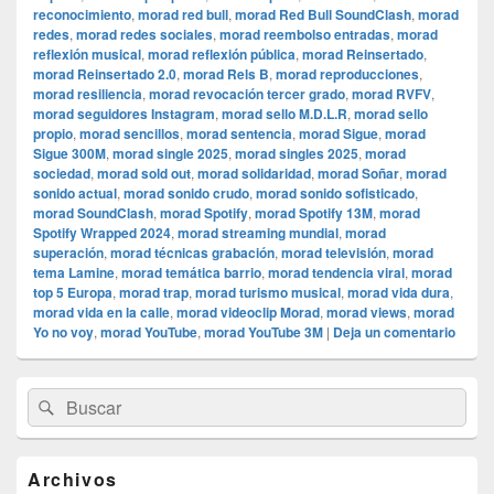
reconocimiento
,
morad red bull
,
morad Red Bull SoundClash
,
morad
redes
,
morad redes sociales
,
morad reembolso entradas
,
morad
reflexión musical
,
morad reflexión pública
,
morad Reinsertado
,
morad Reinsertado 2.0
,
morad Rels B
,
morad reproducciones
,
morad resiliencia
,
morad revocación tercer grado
,
morad RVFV
,
morad seguidores Instagram
,
morad sello M.D.L.R
,
morad sello
propio
,
morad sencillos
,
morad sentencia
,
morad Sigue
,
morad
Sigue 300M
,
morad single 2025
,
morad singles 2025
,
morad
sociedad
,
morad sold out
,
morad solidaridad
,
morad Soñar
,
morad
sonido actual
,
morad sonido crudo
,
morad sonido sofisticado
,
morad SoundClash
,
morad Spotify
,
morad Spotify 13M
,
morad
Spotify Wrapped 2024
,
morad streaming mundial
,
morad
superación
,
morad técnicas grabación
,
morad televisión
,
morad
tema Lamine
,
morad temática barrio
,
morad tendencia viral
,
morad
top 5 Europa
,
morad trap
,
morad turismo musical
,
morad vida dura
,
morad vida en la calle
,
morad videocli‏p Morad
,
morad views
,
morad
Yo no voy
,
morad YouTube
,
morad YouTube 3M
|
Deja un comentario
El
Buscar
Buscar
área
por:
de
widget
barra
Archivos
lateral