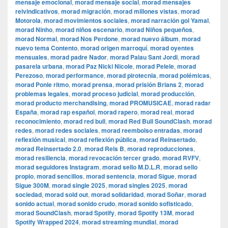
mensaje emocional
,
morad mensaje social
,
morad mensajes
reivindicativos
,
morad migración
,
morad millones vistas
,
morad
Motorola
,
morad movimientos sociales
,
morad narración gol Yamal
,
morad Ninho
,
morad niños escenario
,
morad Niños pequeños
,
morad Normal
,
morad Nos Perdone
,
morad nuevo álbum
,
morad
nuevo tema Contento
,
morad origen marroquí
,
morad oyentes
mensuales
,
morad padre Nador
,
morad Palau Sant Jordi
,
morad
pasarela urbana
,
morad Paz Nicki Nicole
,
morad Pelele
,
morad
Perezoso
,
morad performance
,
morad pirotecnia
,
morad polémicas
,
morad Ponle ritmo
,
morad prensa
,
morad prisión Brians 2
,
morad
problemas legales
,
morad proceso judicial
,
morad producción
,
morad producto merchandising
,
morad PROMUSICAE
,
morad radar
España
,
morad rap español
,
morad rapero
,
morad real
,
morad
reconocimiento
,
morad red bull
,
morad Red Bull SoundClash
,
morad
redes
,
morad redes sociales
,
morad reembolso entradas
,
morad
reflexión musical
,
morad reflexión pública
,
morad Reinsertado
,
morad Reinsertado 2.0
,
morad Rels B
,
morad reproducciones
,
morad resiliencia
,
morad revocación tercer grado
,
morad RVFV
,
morad seguidores Instagram
,
morad sello M.D.L.R
,
morad sello
propio
,
morad sencillos
,
morad sentencia
,
morad Sigue
,
morad
Sigue 300M
,
morad single 2025
,
morad singles 2025
,
morad
sociedad
,
morad sold out
,
morad solidaridad
,
morad Soñar
,
morad
sonido actual
,
morad sonido crudo
,
morad sonido sofisticado
,
morad SoundClash
,
morad Spotify
,
morad Spotify 13M
,
morad
Spotify Wrapped 2024
,
morad streaming mundial
,
morad