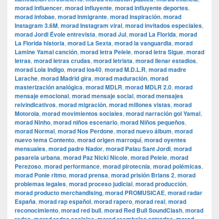
morad influencer
,
morad influyente
,
morad influyente deportes
,
morad infobae
,
morad inmigrante
,
morad inspiración
,
morad
Instagram 3.6M
,
morad Instagram viral
,
morad invitados especiales
,
morad Jordi Évole entrevista
,
morad Jul
,
morad La Florida
,
morad
La Florida historia
,
morad La Sexta
,
morad la vanguardia
,
morad
Lamine Yamal canción
,
morad letra Pelele
,
morad letra Sigue
,
morad
letras
,
morad letras crudas
,
morad letrista
,
morad llenar estadios
,
morad Lola Indigo
,
morad los40
,
morad M.D.L.R
,
morad madre
Larache
,
morad Madrid gira
,
morad maduración
,
morad
masterización analógica
,
morad MDLR
,
morad MDLR 2.0
,
morad
mensaje emocional
,
morad mensaje social
,
morad mensajes
reivindicativos
,
morad migración
,
morad millones vistas
,
morad
Motorola
,
morad movimientos sociales
,
morad narración gol Yamal
,
morad Ninho
,
morad niños escenario
,
morad Niños pequeños
,
morad Normal
,
morad Nos Perdone
,
morad nuevo álbum
,
morad
nuevo tema Contento
,
morad origen marroquí
,
morad oyentes
mensuales
,
morad padre Nador
,
morad Palau Sant Jordi
,
morad
pasarela urbana
,
morad Paz Nicki Nicole
,
morad Pelele
,
morad
Perezoso
,
morad performance
,
morad pirotecnia
,
morad polémicas
,
morad Ponle ritmo
,
morad prensa
,
morad prisión Brians 2
,
morad
problemas legales
,
morad proceso judicial
,
morad producción
,
morad producto merchandising
,
morad PROMUSICAE
,
morad radar
España
,
morad rap español
,
morad rapero
,
morad real
,
morad
reconocimiento
,
morad red bull
,
morad Red Bull SoundClash
,
morad
,
,
,