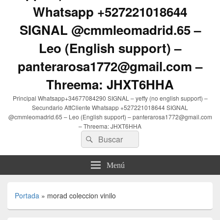
Whatsapp +527221018644
SIGNAL @cmmleomadrid.65 –
Leo (English support) –
panterarosa1772@gmail.com –
Threema: JHXT6HHA
Principal Whatsapp+34677084290 SIGNAL – yeffy (no english support) –
Secundario AttCliente Whatsapp +527221018644 SIGNAL
@cmmleomadrid.65 – Leo (English support) – panterarosa1772@gmail.com
– Threema: JHXT6HHA
Buscar
Buscar
por:
Menú
Portada
»
morad coleccion vinilo