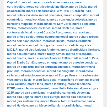
Capítulo 1
,
morad cárcel
,
morad center menores
,
morad
certificación
,
morad certificado platino Sigue
,
morad Chula
,
morad
colaboración
,
morad colaboración RVFV Rels B Corazón Puro
,
morad coleccion vinilo
,
morad compañía
,
morad compositor
,
morad
comunidad
,
morad conciencia
,
morad conciencia colectiva
,
morad
concierto mapping
,
morad concierto Sant Jordi
,
morad concierto
WiZink
,
morad conciertos llenos
,
morad Contento
,
morad
controversia legal.
,
morad Corazón Puro
,
morad correccional
,
morad crítica social
,
morad cultura marroquí
,
morad cultura urbana
,
morad defensor inocente
,
morad delito vial
,
morad Dellafuente
,
morad destaca
,
morad discografía morad
,
morad discográfica
M.D.L.R
,
morad distribuidora Altafonte
,
morad distribuidora Orchard
,
morad documentales
,
morad Dolby Atmos
,
morad drill español
,
morad duetos
,
morad el español
,
morad El Khattouti
,
morad El País
,
morad Eladio Carrión
,
morad emergente
,
morad emotivo concierto
,
morad en concierto
,
morad entradas agotadas
,
morad entrevista
profunda
,
morad escenarios
,
morad escenografía
,
morad estilo
calle
,
morad estudio anecoico
,
morad Europa Press
,
morad evento
vivo
,
morad Évole
,
morad éxito calle
,
morad éxito streaming
,
morad
éxito YouTube
,
morad fans
,
morad featuring
,
morad fenómeno
BZRP
,
morad fenómeno juvenil
,
morad futbolista Yamal
,
morad gira
2025
,
morad gira americana
,
morad gira cancelada Argentina
,
morad gira España
,
morad gira Europa
,
morad gira pospuesta
,
morad gira sudamérica
,
morad Grande Toto
,
morad hablar barrio
,
morad He visto
,
morad héroe del barrio
,
morad hip hop
,
morad