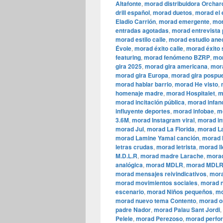
Altafonte
,
morad distribuidora Orchar
drill español
,
morad duetos
,
morad el 
Eladio Carrión
,
morad emergente
,
mor
entradas agotadas
,
morad entrevista
morad estilo calle
,
morad estudio ane
Évole
,
morad éxito calle
,
morad éxito 
featuring
,
morad fenómeno BZRP
,
mor
gira 2025
,
morad gira americana
,
mora
morad gira Europa
,
morad gira pospu
morad hablar barrio
,
morad He visto
,
homenaje madre
,
morad Hospitalet
,
m
morad incitación pública
,
morad infan
influyente deportes
,
morad infobae
,
m
3.6M
,
morad Instagram viral
,
morad in
morad Jul
,
morad La Florida
,
morad La
morad Lamine Yamal canción
,
morad l
letras crudas
,
morad letrista
,
morad ll
M.D.L.R
,
morad madre Larache
,
morad
analógica
,
morad MDLR
,
morad MDLR
morad mensajes reivindicativos
,
mora
morad movimientos sociales
,
morad n
escenario
,
morad Niños pequeños
,
mo
morad nuevo tema Contento
,
morad o
padre Nador
,
morad Palau Sant Jordi
,
Pelele
,
morad Perezoso
,
morad perfo