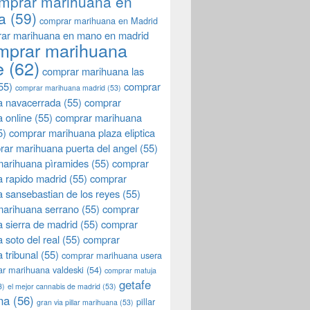
mprar marihuana en
a
(59)
comprar marihuana en Madrid
ar marihuana en mano en madrid
mprar marihuana
e
(62)
comprar marihuana las
55)
comprar
comprar marihuana madrid
(53)
a navacerrada
(55)
comprar
 online
(55)
comprar marihuana
5)
comprar marihuana plaza eliptica
rar marihuana puerta del angel
(55)
arihuana pìramides
(55)
comprar
 rapido madrid
(55)
comprar
 sansebastian de los reyes
(55)
marihuana serrano
(55)
comprar
 sierra de madrid
(55)
comprar
 soto del real
(55)
comprar
 tribunal
(55)
comprar marihuana usera
r marihuana valdeski
(54)
comprar matuja
getafe
3)
el mejor cannabis de madrid
(53)
na
(56)
pillar
gran via pillar marihuana
(53)