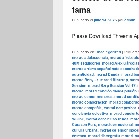
fama
Publicado el
julio 14, 2025
por
admin
Please Download Threema Appt
Publicado en
Uncategorized
|
Etiqueta
morad adolescencia
,
morad afrobeat
40M seguidores
,
morad Alex Gárgola
morad artista español más escuchad
autenticidad
,
morad Banda
,
morad bar
morad Beny Jr
,
morad Bizarrap
,
mora
Session
,
morad Bzrp Session Vol 47
,
morad
,
morad canción desde prisión
,
morad center menores
,
morad certifi
morad colaboración
,
morad colaborac
morad compañía
,
morad compositor
,
conciencia colectiva
,
morad conciert
WiZink
,
morad conciertos llenos
,
mora
Corazón Puro
,
morad correccional
,
mo
cultura urbana
,
morad defensor inoce
destaca
,
morad discografía morad
,
mo