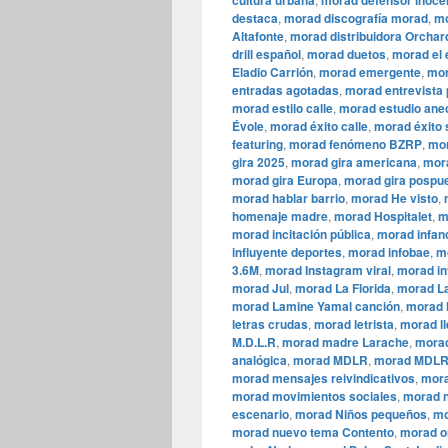
cultura urbana
morad defensor inoce
destaca
,
morad discografía morad
,
mo
Altafonte
,
morad distribuidora Orchar
drill español
,
morad duetos
,
morad el 
Eladio Carrión
,
morad emergente
,
mor
entradas agotadas
,
morad entrevista
morad estilo calle
,
morad estudio ane
Évole
,
morad éxito calle
,
morad éxito 
featuring
,
morad fenómeno BZRP
,
mor
gira 2025
,
morad gira americana
,
mora
morad gira Europa
,
morad gira pospu
morad hablar barrio
,
morad He visto
,
homenaje madre
,
morad Hospitalet
,
m
morad incitación pública
,
morad infan
influyente deportes
,
morad infobae
,
m
3.6M
,
morad Instagram viral
,
morad in
morad Jul
,
morad La Florida
,
morad La
morad Lamine Yamal canción
,
morad l
letras crudas
,
morad letrista
,
morad ll
M.D.L.R
,
morad madre Larache
,
morad
analógica
,
morad MDLR
,
morad MDLR
morad mensajes reivindicativos
,
mora
morad movimientos sociales
,
morad n
escenario
,
morad Niños pequeños
,
mo
morad nuevo tema Contento
,
morad o