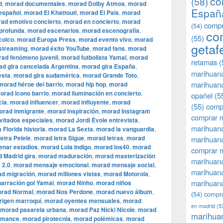
co
(58)
d
,
morad documentales
,
morad Dolby Atmos
,
morad
Españ
español
,
morad El Khattouti
,
morad El País
,
morad
ad emotivo concierto
,
morad en concierto
,
morad
compr
(54)
 profunda
,
morad escenarios
,
morad escenografía
,
co
(55)
coico
,
morad Europa Press
,
morad evento vivo
,
morad
getaf
streaming
,
morad éxito YouTube
,
morad fans
,
morad
ad fenómeno juvenil
,
morad futbolista Yamal
,
morad
retamas
(
d gira cancelada Argentina
,
morad gira España
,
marihuan
esta
,
morad gira sudamérica
,
morad Grande Toto
,
marihuana
morad héroe del barrio
,
morad hip hop
,
morad
orad icono barrio
,
morad iluminación en concierto
,
opañel
(5
cia
,
morad influencer
,
morad influyente
,
morad
(55)
comp
orad inmigrante
,
morad inspiración
,
morad Instagram
comprar m
vitados especiales
,
morad Jordi Évole entrevista
,
marihuana
 Florida historia
,
morad La Sexta
,
morad la vanguardia
,
etra Pelele
,
morad letra Sigue
,
morad letras
,
morad
marihuana
enar estadios
,
morad Lola Indigo
,
morad los40
,
morad
comprar 
 Madrid gira
,
morad maduración
,
morad masterización
marihuana
 2.0
,
morad mensaje emocional
,
morad mensaje social
,
marihuana
d migración
,
morad millones vistas
,
morad Motorola
,
marihuana
arración gol Yamal
,
morad Ninho
,
morad niños
rad Normal
,
morad Nos Perdone
,
morad nuevo álbum
,
(54)
compra
rigen marroquí
,
morad oyentes mensuales
,
morad
en madrid
(5
morad pasarela urbana
,
morad Paz Nicki Nicole
,
morad
marihua
rmance
,
morad pirotecnia
,
morad polémicas
,
morad