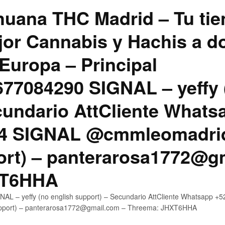
uana THC Madrid – Tu tie
jor Cannabis y Hachis a do
Europa – Principal
7084290 SIGNAL – yeffy 
cundario AttCliente Whats
4 SIGNAL @cmmleomadrid
ort) – panterarosa1772@g
XT6HHA
AL – yeffy (no english support) – Secundario AttCliente Whatsapp
upport) – panterarosa1772@gmail.com – Threema: JHXT6HHA