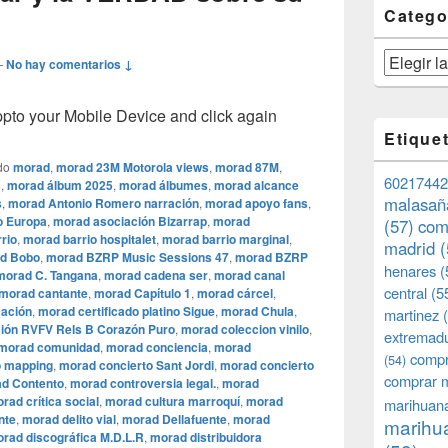
Catego
Categorías
—
No hay comentarios ↓
o your Mobile Device and click again
Etique
do
morad
,
morad 23M Motorola views
,
morad 87M
,
60217442
s
,
morad álbum 2025
,
morad álbumes
,
morad alcance
malasañ
s
,
morad Antonio Romero narración
,
morad apoyo fans
,
o Europa
,
morad asociación Bizarrap
,
morad
(57)
com
rio
,
morad barrio hospitalet
,
morad barrio marginal
,
madrid
(
d Bobo
,
morad BZRP Music Sessions 47
,
morad BZRP
henares
(
morad C. Tangana
,
morad cadena ser
,
morad canal
central
(5
morad cantante
,
morad Capítulo 1
,
morad cárcel
,
cación
,
morad certificado platino Sigue
,
morad Chula
,
martinez
(
ión RVFV Rels B Corazón Puro
,
morad coleccion vinilo
,
extremad
morad comunidad
,
morad conciencia
,
morad
compr
(54)
o mapping
,
morad concierto Sant Jordi
,
morad concierto
comprar 
d Contento
,
morad controversia legal.
,
morad
rad crítica social
,
morad cultura marroquí
,
morad
marihuana
nte
,
morad delito vial
,
morad Dellafuente
,
morad
marihua
rad discográfica M.D.L.R
,
morad distribuidora