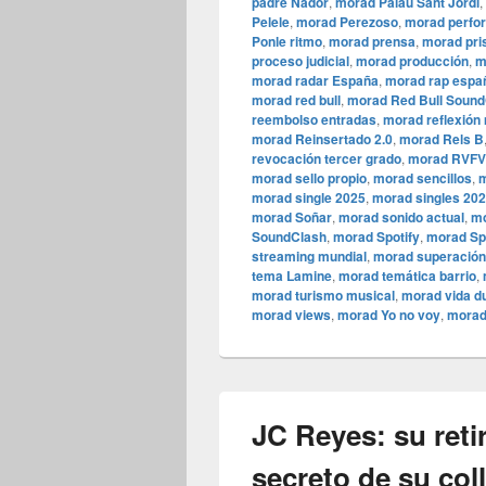
padre Nador
,
morad Palau Sant Jordi
,
Pelele
,
morad Perezoso
,
morad perfo
Ponle ritmo
,
morad prensa
,
morad pri
proceso judicial
,
morad producción
,
m
morad radar España
,
morad rap espa
morad red bull
,
morad Red Bull Sound
reembolso entradas
,
morad reflexión
morad Reinsertado 2.0
,
morad Rels B
revocación tercer grado
,
morad RVFV
morad sello propio
,
morad sencillos
,
m
morad single 2025
,
morad singles 20
morad Soñar
,
morad sonido actual
,
mo
SoundClash
,
morad Spotify
,
morad Sp
streaming mundial
,
morad superación
tema Lamine
,
morad temática barrio
,
morad turismo musical
,
morad vida d
morad views
,
morad Yo no voy
,
morad
JC Reyes: su reti
secreto de su col