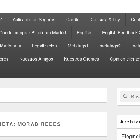
?
Aplicaciones Seguras
Carrito
Censura & Ley
Cont
Donde comprar Bitcoin en Madrid
English
English Feedback
a Marihuana
Legalizacion
Metatags1
metatags2
met
ores
Nuestros Amigos
Nuestros Clientes
Opinion cliente
El
Buscar
Busc
área
por:
de
widget
barra
lateral
Archiv
UETA:
MORAD REDES
primaria
Archivos