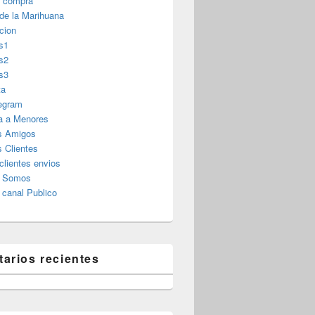
r compra
 de la Marihuana
cion
s1
s2
s3
ta
legram
a a Menores
s Amigos
 Clientes
clientes envios
s Somos
canal Publico
arios recientes