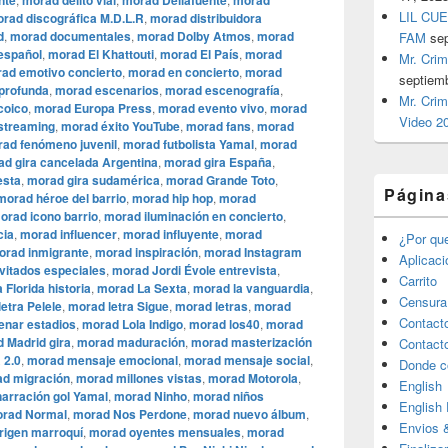
nte
morad delito vial
morad Dellafuente
morad
LIL CUE
rad discográfica M.D.L.R
,
morad distribuidora
d
,
morad documentales
,
morad Dolby Atmos
,
morad
FAM
se
español
,
morad El Khattouti
,
morad El País
,
morad
Mr. Crim
ad emotivo concierto
,
morad en concierto
,
morad
septiem
 profunda
,
morad escenarios
,
morad escenografía
,
Mr. Crim
coico
,
morad Europa Press
,
morad evento vivo
,
morad
Video 2
streaming
,
morad éxito YouTube
,
morad fans
,
morad
ad fenómeno juvenil
,
morad futbolista Yamal
,
morad
d gira cancelada Argentina
,
morad gira España
,
esta
,
morad gira sudamérica
,
morad Grande Toto
,
Página
morad héroe del barrio
,
morad hip hop
,
morad
orad icono barrio
,
morad iluminación en concierto
,
cia
,
morad influencer
,
morad influyente
,
morad
¿Por qu
orad inmigrante
,
morad inspiración
,
morad Instagram
Aplicac
vitados especiales
,
morad Jordi Évole entrevista
,
Carrito
 Florida historia
,
morad La Sexta
,
morad la vanguardia
,
Censura
etra Pelele
,
morad letra Sigue
,
morad letras
,
morad
Contact
enar estadios
,
morad Lola Indigo
,
morad los40
,
morad
 Madrid gira
,
morad maduración
,
morad masterización
Contact
 2.0
,
morad mensaje emocional
,
morad mensaje social
,
Donde c
d migración
,
morad millones vistas
,
morad Motorola
,
English
arración gol Yamal
,
morad Ninho
,
morad niños
English
rad Normal
,
morad Nos Perdone
,
morad nuevo álbum
,
Envios 
rigen marroquí
,
morad oyentes mensuales
,
morad