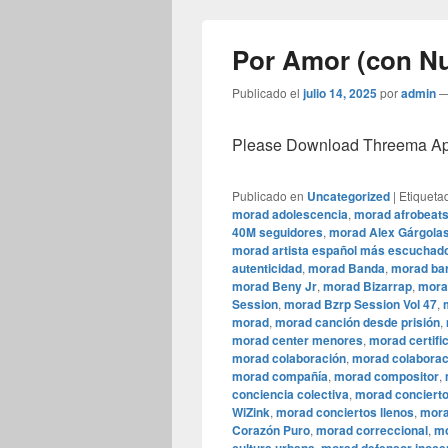
Por Amor (con Nu
Publicado el
julio 14, 2025
por
admin
Please Download Threema Appt
Publicado en
Uncategorized
|
Etiqueta
morad adolescencia
,
morad afrobeat
40M seguidores
,
morad Alex Gárgola
morad artista español más escuchad
autenticidad
,
morad Banda
,
morad bar
morad Beny Jr
,
morad Bizarrap
,
mora
Session
,
morad Bzrp Session Vol 47
,
morad
,
morad canción desde prisión
,
morad center menores
,
morad certifi
morad colaboración
,
morad colaborac
morad compañía
,
morad compositor
,
conciencia colectiva
,
morad conciert
WiZink
,
morad conciertos llenos
,
mora
Corazón Puro
,
morad correccional
,
mo
,