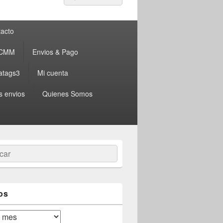
por:
acto
 CMM
Envios & Pago
atags3
Mi cuenta
s envios
Quienes Somos
ar
os