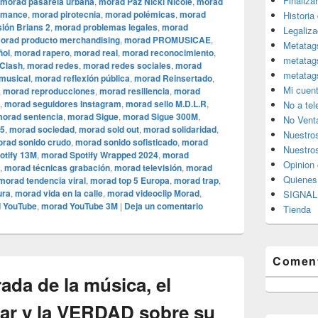
Finaliza
morad pasarela urbana
,
morad Paz Nicki Nicole
,
morad
rmance
,
morad pirotecnia
,
morad polémicas
,
morad
Historia
sión Brians 2
,
morad problemas legales
,
morad
Legaliza
orad producto merchandising
,
morad PROMUSICAE
,
Metatag
ñol
,
morad rapero
,
morad real
,
morad reconocimiento
,
metatag
Clash
,
morad redes
,
morad redes sociales
,
morad
metatag
 musical
,
morad reflexión pública
,
morad Reinsertado
,
Mi cuen
,
morad reproducciones
,
morad resiliencia
,
morad
,
morad seguidores Instagram
,
morad sello M.D.L.R
,
No a te
orad sentencia
,
morad Sigue
,
morad Sigue 300M
,
No Vent
25
,
morad sociedad
,
morad sold out
,
morad solidaridad
,
Nuestro
rad sonido crudo
,
morad sonido sofisticado
,
morad
Nuestros
otify 13M
,
morad Spotify Wrapped 2024
,
morad
Opinion 
,
morad técnicas grabación
,
morad televisión
,
morad
Quiene
morad tendencia viral
,
morad top 5 Europa
,
morad trap
,
ura
,
morad vida en la calle
,
morad videocli‏p Morad
,
SIGNAL 
 YouTube
,
morad YouTube 3M
|
Deja un comentario
Tienda
Coment
rada de la música, el
lar y la VERDAD sobre su