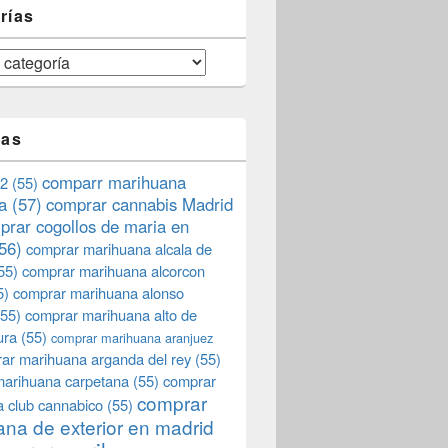
rías
tas
comparr marihuana
2
(55)
a
(57)
comprar cannabis Madrid
prar cogollos de maria en
56)
comprar marihuana alcala de
55)
comprar marihuana alcorcon
5)
comprar marihuana alonso
55)
comprar marihuana alto de
ura
(55)
comprar marihuana aranjuez
ar marihuana arganda del rey
(55)
marihuana carpetana
(55)
comprar
comprar
 club cannabico
(55)
na de exterior en madrid