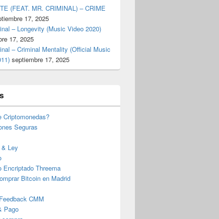
TE (FEAT. MR. CRIMINAL) – CRIME
ptiembre 17, 2025
inal – Longevity (Music Video 2020)
bre 17, 2025
inal – Criminal Mentality (Official Music
011)
septiembre 17, 2025
s
e Criptomonedas?
iones Seguras
 & Ley
o
o Encriptado Threema
omprar Bitcoin en Madrid
 Feedback CMM
& Pago