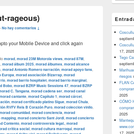
t-rageous)
Entrad
—
No hay comentarios ↓
Coscull
septiem
o your Mobile Device and click again
Coscullu
17, 202
Tego Cal
do
morad
,
morad 23M Motorola views
,
morad 87M
,
septiem
s
,
morad álbum 2025
,
morad álbumes
,
morad alcance
s
,
morad Antonio Romero narración
,
morad apoyo fans
,
Marihuan
o Europa
,
morad asociación Bizarrap
,
morad
riesgos
rio
,
morad barrio hospitalet
,
morad barrio marginal
,
FLAN C
d Bobo
,
morad BZRP Music Sessions 47
,
morad BZRP
comprar
morad C. Tangana
,
morad cadena ser
,
morad canal
2025
morad cantante
,
morad Capítulo 1
,
morad cárcel
,
CÓMO H
cación
,
morad certificado platino Sigue
,
morad Chula
,
ión RVFV Rels B Corazón Puro
,
morad coleccion vinilo
,
comprar
morad comunidad
,
morad conciencia
,
morad
2025
o mapping
,
morad concierto Sant Jordi
,
morad concierto
Mantequ
d Contento
,
morad controversia legal.
,
morad
www.com
rad crítica social
,
morad cultura marroquí
,
morad
17, 202
,
,
,