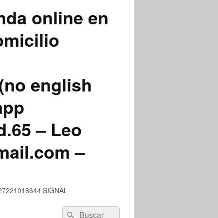
nda online en
micilio
(no english
app
.65 – Leo
mail.com –
 +527221018644 SIGNAL
Buscar
Buscar