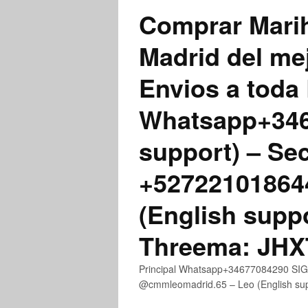
Comprar Marih
Madrid del me
Envios a toda 
Whatsapp+3467
support) – Se
+52722101864
(English supp
Threema: JH
Principal Whatsapp+34677084290 SIGN
@cmmleomadrid.65 – Leo (English s