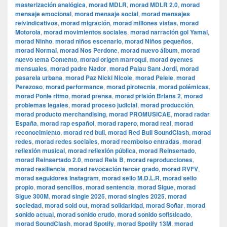
masterización analógica
,
morad MDLR
,
morad MDLR 2.0
,
morad
mensaje emocional
,
morad mensaje social
,
morad mensajes
reivindicativos
,
morad migración
,
morad millones vistas
,
morad
Motorola
,
morad movimientos sociales
,
morad narración gol Yamal
,
morad Ninho
,
morad niños escenario
,
morad Niños pequeños
,
morad Normal
,
morad Nos Perdone
,
morad nuevo álbum
,
morad
nuevo tema Contento
,
morad origen marroquí
,
morad oyentes
mensuales
,
morad padre Nador
,
morad Palau Sant Jordi
,
morad
pasarela urbana
,
morad Paz Nicki Nicole
,
morad Pelele
,
morad
Perezoso
,
morad performance
,
morad pirotecnia
,
morad polémicas
,
morad Ponle ritmo
,
morad prensa
,
morad prisión Brians 2
,
morad
problemas legales
,
morad proceso judicial
,
morad producción
,
morad producto merchandising
,
morad PROMUSICAE
,
morad radar
España
,
morad rap español
,
morad rapero
,
morad real
,
morad
reconocimiento
,
morad red bull
,
morad Red Bull SoundClash
,
morad
redes
,
morad redes sociales
,
morad reembolso entradas
,
morad
reflexión musical
,
morad reflexión pública
,
morad Reinsertado
,
morad Reinsertado 2.0
,
morad Rels B
,
morad reproducciones
,
morad resiliencia
,
morad revocación tercer grado
,
morad RVFV
,
morad seguidores Instagram
,
morad sello M.D.L.R
,
morad sello
propio
,
morad sencillos
,
morad sentencia
,
morad Sigue
,
morad
Sigue 300M
,
morad single 2025
,
morad singles 2025
,
morad
sociedad
,
morad sold out
,
morad solidaridad
,
morad Soñar
,
morad
sonido actual
,
morad sonido crudo
,
morad sonido sofisticado
,
morad SoundClash
,
morad Spotify
,
morad Spotify 13M
,
morad