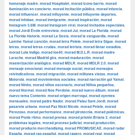
homenaje madre
,
morad Hospitalet
,
morad icono barrio
,
morad
iluminación en concierto
,
morad incitación pública
,
morad infancia
,
morad influencer
,
morad influyente
,
morad influyente deportes
,
morad infobae
,
morad inmigrante
,
morad inspiración
,
morad
Instagram 3.6M
,
morad Instagram viral
,
morad invitados especiales
,
morad Jordi Évole entrevista
,
morad Jul
,
morad La Florida
,
morad
La Florida historia
,
morad La Sexta
,
morad la vanguardia
,
morad
Lamine Yamal canción
,
morad letra Pelele
,
morad letra Sigue
,
morad
letras
,
morad letras crudas
,
morad letrista
,
morad llenar estadios
,
morad Lola Indigo
,
morad los40
,
morad M.D.L.R
,
morad madre
Larache
,
morad Madrid gira
,
morad maduración
,
morad
masterización analógica
,
morad MDLR
,
morad MDLR 2.0
,
morad
mensaje emocional
,
morad mensaje social
,
morad mensajes
reivindicativos
,
morad migración
,
morad millones vistas
,
morad
Motorola
,
morad movimientos sociales
,
morad narración gol Yamal
,
morad Ninho
,
morad niños escenario
,
morad Niños pequeños
,
morad Normal
,
morad Nos Perdone
,
morad nuevo álbum
,
morad
nuevo tema Contento
,
morad origen marroquí
,
morad oyentes
mensuales
,
morad padre Nador
,
morad Palau Sant Jordi
,
morad
pasarela urbana
,
morad Paz Nicki Nicole
,
morad Pelele
,
morad
Perezoso
,
morad performance
,
morad pirotecnia
,
morad polémicas
,
morad Ponle ritmo
,
morad prensa
,
morad prisión Brians 2
,
morad
problemas legales
,
morad proceso judicial
,
morad producción
,
morad producto merchandising
,
morad PROMUSICAE
,
morad radar
España
,
morad rap español
,
morad rapero
,
morad real
,
morad