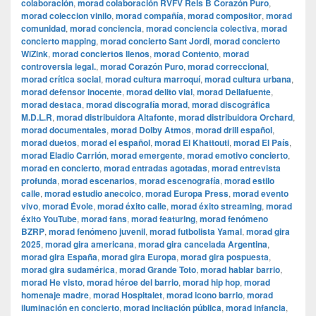
colaboración
,
morad colaboración RVFV Rels B Corazón Puro
,
morad coleccion vinilo
,
morad compañía
,
morad compositor
,
morad
comunidad
,
morad conciencia
,
morad conciencia colectiva
,
morad
concierto mapping
,
morad concierto Sant Jordi
,
morad concierto
WiZink
,
morad conciertos llenos
,
morad Contento
,
morad
controversia legal.
,
morad Corazón Puro
,
morad correccional
,
morad crítica social
,
morad cultura marroquí
,
morad cultura urbana
,
morad defensor inocente
,
morad delito vial
,
morad Dellafuente
,
morad destaca
,
morad discografía morad
,
morad discográfica
M.D.L.R
,
morad distribuidora Altafonte
,
morad distribuidora Orchard
,
morad documentales
,
morad Dolby Atmos
,
morad drill español
,
morad duetos
,
morad el español
,
morad El Khattouti
,
morad El País
,
morad Eladio Carrión
,
morad emergente
,
morad emotivo concierto
,
morad en concierto
,
morad entradas agotadas
,
morad entrevista
profunda
,
morad escenarios
,
morad escenografía
,
morad estilo
calle
,
morad estudio anecoico
,
morad Europa Press
,
morad evento
vivo
,
morad Évole
,
morad éxito calle
,
morad éxito streaming
,
morad
éxito YouTube
,
morad fans
,
morad featuring
,
morad fenómeno
BZRP
,
morad fenómeno juvenil
,
morad futbolista Yamal
,
morad gira
2025
,
morad gira americana
,
morad gira cancelada Argentina
,
morad gira España
,
morad gira Europa
,
morad gira pospuesta
,
morad gira sudamérica
,
morad Grande Toto
,
morad hablar barrio
,
morad He visto
,
morad héroe del barrio
,
morad hip hop
,
morad
homenaje madre
,
morad Hospitalet
,
morad icono barrio
,
morad
iluminación en concierto
,
morad incitación pública
,
morad infancia
,