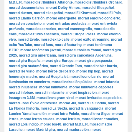
M.D.L.R
,
morad distribuidora Altafonte
,
morad distribuidora Orchard
,
morad documentales
,
morad Dolby Atmos
,
morad drill español
,
morad duetos
,
morad el español
,
morad El Khattouti
,
morad El País
,
morad Eladio Carrión
,
morad emergente
,
morad emotivo concierto
,
morad en concierto
,
morad entradas agotadas
,
morad entrevista
profunda
,
morad escenarios
,
morad escenografía
,
morad estilo
calle
,
morad estudio anecoico
,
morad Europa Press
,
morad evento
vivo
,
morad Évole
,
morad éxito calle
,
morad éxito streaming
,
morad
éxito YouTube
,
morad fans
,
morad featuring
,
morad fenómeno
BZRP
,
morad fenómeno juvenil
,
morad futbolista Yamal
,
morad gira
2025
,
morad gira americana
,
morad gira cancelada Argentina
,
morad gira España
,
morad gira Europa
,
morad gira pospuesta
,
morad gira sudamérica
,
morad Grande Toto
,
morad hablar barrio
,
morad He visto
,
morad héroe del barrio
,
morad hip hop
,
morad
homenaje madre
,
morad Hospitalet
,
morad icono barrio
,
morad
iluminación en concierto
,
morad incitación pública
,
morad infancia
,
morad influencer
,
morad influyente
,
morad influyente deportes
,
morad infobae
,
morad inmigrante
,
morad inspiración
,
morad
Instagram 3.6M
,
morad Instagram viral
,
morad invitados especiales
,
morad Jordi Évole entrevista
,
morad Jul
,
morad La Florida
,
morad
La Florida historia
,
morad La Sexta
,
morad la vanguardia
,
morad
Lamine Yamal canción
,
morad letra Pelele
,
morad letra Sigue
,
morad
letras
,
morad letras crudas
,
morad letrista
,
morad llenar estadios
,
morad Lola Indigo
,
morad los40
,
morad M.D.L.R
,
morad madre
Larache
,
morad Madrid gira
,
morad maduración
,
morad