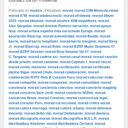
Publicado en
musica
|
Etiquetado
morad
,
morad 23M Motorola views
,
morad 87M
,
morad adolescencia
,
morad afrobeats
,
morad álbum
2025
,
morad álbumes
,
morad alcance 40M seguidores
,
morad
Alex Gárgolas
,
morad Antonio Romero narración
,
morad apoyo
fans
,
morad artista español más escuchado Europa
,
morad
asociación Bizarrap
,
morad autenticidad
,
morad Banda
,
morad
barrio
,
morad barrio hospitalet
,
morad barrio marginal
,
morad Beny
Jr
,
morad Bizarrap
,
morad Bobo
,
morad BZRP Music Sessions 47
,
morad BZRP Session
,
morad Bzrp Session Vol 47
,
morad
C. Tangana
,
morad cadena ser
,
morad canal morad
,
morad canción
desde prisión
,
morad cantante
,
morad Capítulo 1
,
morad cárcel
,
morad center menores
,
morad certificación
,
morad certificado
platino Sigue
,
morad Chula
,
morad colaboración
,
morad
colaboración RVFV Rels B Corazón Puro
,
morad coleccion vinilo
,
morad compañía
,
morad compositor
,
morad comunidad
,
morad
conciencia
,
morad conciencia colectiva
,
morad concierto mapping
,
morad concierto Sant Jordi
,
morad concierto WiZink
,
morad
conciertos llenos
,
morad Contento
,
morad controversia legal.
,
morad Corazón Puro
,
morad correccional
,
morad crítica social
,
morad cultura marroquí
,
morad cultura urbana
,
morad defensor
inocente
,
morad delito vial
,
morad Dellafuente
,
morad destaca
,
morad discografía morad
,
morad discográfica M.D.L.R
,
morad
distribuidora Altafonte
,
morad distribuidora Orchard
,
morad