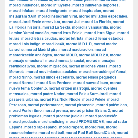
morad influencer
,
morad influyente
,
morad influyente deportes
,
morad infobae
,
morad inmigrante
,
morad inspiración
,
morad
Instagram 3.6M
,
morad Instagram viral
,
morad invitados especiales
,
morad Jordi Évole entrevista
,
morad Jul
,
morad La Florida
,
morad
La Florida historia
,
morad La Sexta
,
morad la vanguardia
,
morad
Lamine Yamal canción
,
morad letra Pelele
,
morad letra Sigue
,
morad
letras
,
morad letras crudas
,
morad letrista
,
morad llenar estadios
,
morad Lola Indigo
,
morad los40
,
morad M.D.L.R
,
morad madre
Larache
,
morad Madrid gira
,
morad maduración
,
morad
masterización analógica
,
morad MDLR
,
morad MDLR 2.0
,
morad
mensaje emocional
,
morad mensaje social
,
morad mensajes
reivindicativos
,
morad migración
,
morad millones vistas
,
morad
Motorola
,
morad movimientos sociales
,
morad narración gol Yamal
,
morad Ninho
,
morad niños escenario
,
morad Niños pequeños
,
morad Normal
,
morad Nos Perdone
,
morad nuevo álbum
,
morad
nuevo tema Contento
,
morad origen marroquí
,
morad oyentes
mensuales
,
morad padre Nador
,
morad Palau Sant Jordi
,
morad
pasarela urbana
,
morad Paz Nicki Nicole
,
morad Pelele
,
morad
Perezoso
,
morad performance
,
morad pirotecnia
,
morad polémicas
,
morad Ponle ritmo
,
morad prensa
,
morad prisión Brians 2
,
morad
problemas legales
,
morad proceso judicial
,
morad producción
,
morad producto merchandising
,
morad PROMUSICAE
,
morad radar
España
,
morad rap español
,
morad rapero
,
morad real
,
morad
reconocimiento
,
morad red bull
,
morad Red Bull SoundClash
,
morad
,
,
,