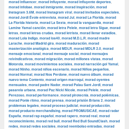
morad influencer
,
morad influyente
,
morad influyente deportes
,
morad infobae
,
morad inmigrante
,
morad inspiración
,
morad
Instagram 3.6M
,
morad Instagram viral
,
morad invitados especiales
,
morad Jordi Évole entrevista
,
morad Jul
,
morad La Florida
,
morad
La Florida historia
,
morad La Sexta
,
morad la vanguardia
,
morad
Lamine Yamal canción
,
morad letra Pelele
,
morad letra Sigue
,
morad
letras
,
morad letras crudas
,
morad letrista
,
morad llenar estadios
,
morad Lola Indigo
,
morad los40
,
morad M.D.L.R
,
morad madre
Larache
,
morad Madrid gira
,
morad maduración
,
morad
masterización analógica
,
morad MDLR
,
morad MDLR 2.0
,
morad
mensaje emocional
,
morad mensaje social
,
morad mensajes
reivindicativos
,
morad migración
,
morad millones vistas
,
morad
Motorola
,
morad movimientos sociales
,
morad narración gol Yamal
,
morad Ninho
,
morad niños escenario
,
morad Niños pequeños
,
morad Normal
,
morad Nos Perdone
,
morad nuevo álbum
,
morad
nuevo tema Contento
,
morad origen marroquí
,
morad oyentes
mensuales
,
morad padre Nador
,
morad Palau Sant Jordi
,
morad
pasarela urbana
,
morad Paz Nicki Nicole
,
morad Pelele
,
morad
Perezoso
,
morad performance
,
morad pirotecnia
,
morad polémicas
,
morad Ponle ritmo
,
morad prensa
,
morad prisión Brians 2
,
morad
problemas legales
,
morad proceso judicial
,
morad producción
,
morad producto merchandising
,
morad PROMUSICAE
,
morad radar
España
,
morad rap español
,
morad rapero
,
morad real
,
morad
reconocimiento
,
morad red bull
,
morad Red Bull SoundClash
,
morad
redes
,
morad redes sociales
,
morad reembolso entradas
,
morad