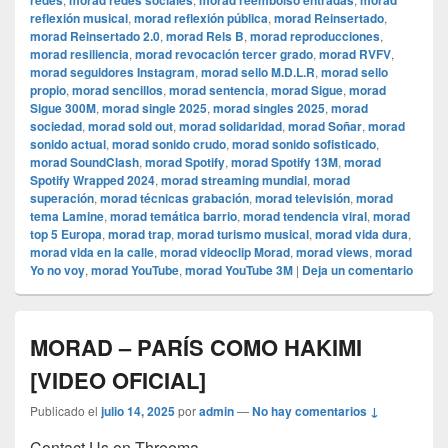
redes
morad redes sociales
morad reembolso entradas
morad
reflexión musical
,
morad reflexión pública
,
morad Reinsertado
,
morad Reinsertado 2.0
,
morad Rels B
,
morad reproducciones
,
morad resiliencia
,
morad revocación tercer grado
,
morad RVFV
,
morad seguidores Instagram
,
morad sello M.D.L.R
,
morad sello
propio
,
morad sencillos
,
morad sentencia
,
morad Sigue
,
morad
Sigue 300M
,
morad single 2025
,
morad singles 2025
,
morad
sociedad
,
morad sold out
,
morad solidaridad
,
morad Soñar
,
morad
sonido actual
,
morad sonido crudo
,
morad sonido sofisticado
,
morad SoundClash
,
morad Spotify
,
morad Spotify 13M
,
morad
Spotify Wrapped 2024
,
morad streaming mundial
,
morad
superación
,
morad técnicas grabación
,
morad televisión
,
morad
tema Lamine
,
morad temática barrio
,
morad tendencia viral
,
morad
top 5 Europa
,
morad trap
,
morad turismo musical
,
morad vida dura
,
morad vida en la calle
,
morad videocli‏p Morad
,
morad views
,
morad
Yo no voy
,
morad YouTube
,
morad YouTube 3M
|
Deja un comentario
MORAD – PARÍS COMO HAKIMI
[VIDEO OFICIAL]
Publicado el
julio 14, 2025
por
admin
—
No hay comentarios ↓
Contact Us on Threema