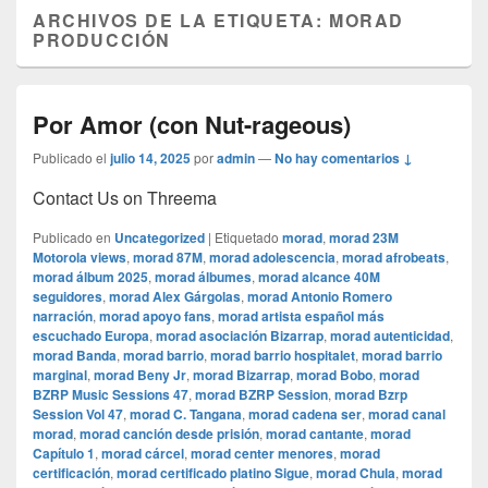
ARCHIVOS DE LA ETIQUETA:
MORAD
PRODUCCIÓN
Por Amor (con Nut-rageous)
Publicado el
julio 14, 2025
por
admin
—
No hay comentarios ↓
Contact Us on Threema
Publicado en
Uncategorized
|
Etiquetado
morad
,
morad 23M
Motorola views
,
morad 87M
,
morad adolescencia
,
morad afrobeats
,
morad álbum 2025
,
morad álbumes
,
morad alcance 40M
seguidores
,
morad Alex Gárgolas
,
morad Antonio Romero
narración
,
morad apoyo fans
,
morad artista español más
escuchado Europa
,
morad asociación Bizarrap
,
morad autenticidad
,
morad Banda
,
morad barrio
,
morad barrio hospitalet
,
morad barrio
marginal
,
morad Beny Jr
,
morad Bizarrap
,
morad Bobo
,
morad
BZRP Music Sessions 47
,
morad BZRP Session
,
morad Bzrp
Session Vol 47
,
morad C. Tangana
,
morad cadena ser
,
morad canal
morad
,
morad canción desde prisión
,
morad cantante
,
morad
Capítulo 1
,
morad cárcel
,
morad center menores
,
morad
certificación
,
morad certificado platino Sigue
,
morad Chula
,
morad