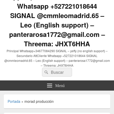
Whatsapp +527221018644
SIGNAL @cmmleomadrid.65 –
Leo (English support) –
panterarosa1772@gmail.com –
Threema: JHXT6HHA
Principal Whatsapp+34677084290 SIGNAL – yeffy (no english support) –
Secundario AttCliente Whatsapp +527221018644 SIGNAL
@cmmleomadrid.65 – Leo (English support) – panterarosa1772@gmail.com
– Threema: JHXT6HHA
Buscar
Buscar
por:
Menú
Portada
»
morad producción