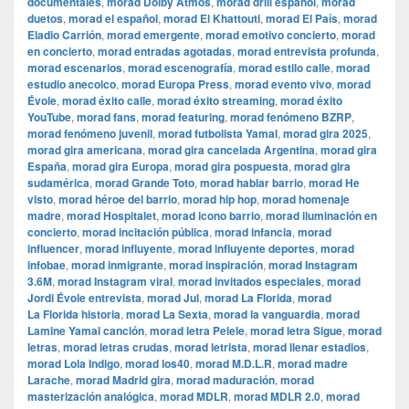
documentales
,
morad Dolby Atmos
,
morad drill español
,
morad
duetos
,
morad el español
,
morad El Khattouti
,
morad El País
,
morad
Eladio Carrión
,
morad emergente
,
morad emotivo concierto
,
morad
en concierto
,
morad entradas agotadas
,
morad entrevista profunda
,
morad escenarios
,
morad escenografía
,
morad estilo calle
,
morad
estudio anecoico
,
morad Europa Press
,
morad evento vivo
,
morad
Évole
,
morad éxito calle
,
morad éxito streaming
,
morad éxito
YouTube
,
morad fans
,
morad featuring
,
morad fenómeno BZRP
,
morad fenómeno juvenil
,
morad futbolista Yamal
,
morad gira 2025
,
morad gira americana
,
morad gira cancelada Argentina
,
morad gira
España
,
morad gira Europa
,
morad gira pospuesta
,
morad gira
sudamérica
,
morad Grande Toto
,
morad hablar barrio
,
morad He
visto
,
morad héroe del barrio
,
morad hip hop
,
morad homenaje
madre
,
morad Hospitalet
,
morad icono barrio
,
morad iluminación en
concierto
,
morad incitación pública
,
morad infancia
,
morad
influencer
,
morad influyente
,
morad influyente deportes
,
morad
infobae
,
morad inmigrante
,
morad inspiración
,
morad Instagram
3.6M
,
morad Instagram viral
,
morad invitados especiales
,
morad
Jordi Évole entrevista
,
morad Jul
,
morad La Florida
,
morad
La Florida historia
,
morad La Sexta
,
morad la vanguardia
,
morad
Lamine Yamal canción
,
morad letra Pelele
,
morad letra Sigue
,
morad
letras
,
morad letras crudas
,
morad letrista
,
morad llenar estadios
,
morad Lola Indigo
,
morad los40
,
morad M.D.L.R
,
morad madre
Larache
,
morad Madrid gira
,
morad maduración
,
morad
masterización analógica
,
morad MDLR
,
morad MDLR 2.0
,
morad