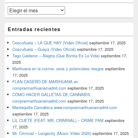
primaria
Archivos
Entradas recientes
Cosculluela – LA QUE HAY (Video Oficial)
septiembre 17, 2025
Cosculluela – Guaya (Video Oficial)
septiembre 17, 2025
Tego Calderon – Alegria (Que Bonita Es La Vida)
septiembre 17,
2025
Marihuana en la cocina: usos y potenciales riesgos
septiembre
17, 2025
FLAN CASERO DE MARIHUANA en
comprarmarihuanamadrid.com
septiembre 17, 2025
CÓMO HACER GALLETAS DE CANNABIS
comprarmarihuanamadrid.com
septiembre 17, 2025
Mantequilla Cannábica www.comprarmarihuanamadrid.com
septiembre 17, 2025
LIL CUETE (FEAT. MR. CRIMINAL) – CRIME FAM
septiembre
17, 2025
Mr. Criminal – Longevity (Music Video 2020)
septiembre 17, 2025