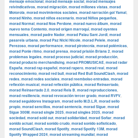
mensaje emocional
,
morad mensaje social
,
morad mensajes
reivindicativos
,
morad migración
,
morad millones vistas
,
morad
Motorola
,
morad movimientos sociales
,
morad narración gol Yamal
,
morad Ninho
,
morad niños escenario
,
morad Niños pequeños
,
morad Normal
,
morad Nos Perdone
,
morad nuevo álbum
,
morad
nuevo tema Contento
,
morad origen marroquí
,
morad oyentes
mensuales
,
morad padre Nador
,
morad Palau Sant Jordi
,
morad
pasarela urbana
,
morad Paz Nicki Nicole
,
morad Pelele
,
morad
Perezoso
,
morad performance
,
morad pirotecnia
,
morad polémicas
,
morad Ponle ritmo
,
morad prensa
,
morad prisión Brians 2
,
morad
problemas legales
,
morad proceso judicial
,
morad producción
,
morad producto merchandising
,
morad PROMUSICAE
,
morad radar
España
,
morad rap español
,
morad rapero
,
morad real
,
morad
reconocimiento
,
morad red bull
,
morad Red Bull SoundClash
,
morad
redes
,
morad redes sociales
,
morad reembolso entradas
,
morad
reflexión musical
,
morad reflexión pública
,
morad Reinsertado
,
morad Reinsertado 2.0
,
morad Rels B
,
morad reproducciones
,
morad resiliencia
,
morad revocación tercer grado
,
morad RVFV
,
morad seguidores Instagram
,
morad sello M.D.L.R
,
morad sello
propio
,
morad sencillos
,
morad sentencia
,
morad Sigue
,
morad
Sigue 300M
,
morad single 2025
,
morad singles 2025
,
morad
sociedad
,
morad sold out
,
morad solidaridad
,
morad Soñar
,
morad
sonido actual
,
morad sonido crudo
,
morad sonido sofisticado
,
morad SoundClash
,
morad Spotify
,
morad Spotify 13M
,
morad
Spotify Wrapped 2024
,
morad streaming mundial
,
morad