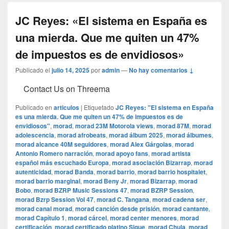
JC Reyes: «El sistema en España es
una mierda. Que me quiten un 47%
de impuestos es de envidiosos»
Publicado el
julio 14, 2025
por
admin
—
No hay comentarios ↓
Contact Us on Threema
Publicado en
articulos
|
Etiquetado
JC Reyes: "El sistema en España
es una mierda. Que me quiten un 47% de impuestos es de
envidiosos"
,
morad
,
morad 23M Motorola views
,
morad 87M
,
morad
adolescencia
,
morad afrobeats
,
morad álbum 2025
,
morad álbumes
,
morad alcance 40M seguidores
,
morad Alex Gárgolas
,
morad
Antonio Romero narración
,
morad apoyo fans
,
morad artista
español más escuchado Europa
,
morad asociación Bizarrap
,
morad
autenticidad
,
morad Banda
,
morad barrio
,
morad barrio hospitalet
,
morad barrio marginal
,
morad Beny Jr
,
morad Bizarrap
,
morad
Bobo
,
morad BZRP Music Sessions 47
,
morad BZRP Session
,
morad Bzrp Session Vol 47
,
morad C. Tangana
,
morad cadena ser
,
morad canal morad
,
morad canción desde prisión
,
morad cantante
,
morad Capítulo 1
,
morad cárcel
,
morad center menores
,
morad
certificación
,
morad certificado platino Sigue
,
morad Chula
,
morad