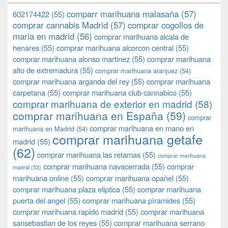
comparr marihuana malasaña
(57)
602174422
(55)
comprar cannabis Madrid
(57)
comprar cogollos de
maria en madrid
(56)
comprar marihuana alcala de
henares
(55)
comprar marihuana alcorcon central
(55)
comprar marihuana alonso martinez
(55)
comprar marihuana
alto de extremadura
(55)
comprar marihuana aranjuez
(54)
comprar marihuana arganda del rey
(55)
comprar marihuana
carpetana
(55)
comprar marihuana club cannabico
(55)
comprar marihuana de exterior en madrid
(58)
comprar marihuana en España
(59)
comprar
comprar marihuana en mano en
marihuana en Madrid
(54)
comprar marihuana getafe
madrid
(55)
(62)
comprar marihuana las retamas
(55)
comprar marihuana
comprar marihuana navacerrada
(55)
comprar
madrid
(53)
marihuana online
(55)
comprar marihuana opañel
(55)
comprar marihuana plaza eliptica
(55)
comprar marihuana
puerta del angel
(55)
comprar marihuana pìramides
(55)
comprar marihuana rapido madrid
(55)
comprar marihuana
sansebastian de los reyes
(55)
comprar marihuana serrano