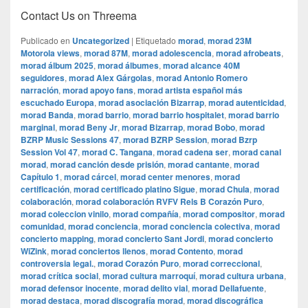
Contact Us on Threema
Publicado en
Uncategorized
|
Etiquetado
morad
,
morad 23M
Motorola views
,
morad 87M
,
morad adolescencia
,
morad afrobeats
,
morad álbum 2025
,
morad álbumes
,
morad alcance 40M
seguidores
,
morad Alex Gárgolas
,
morad Antonio Romero
narración
,
morad apoyo fans
,
morad artista español más
escuchado Europa
,
morad asociación Bizarrap
,
morad autenticidad
,
morad Banda
,
morad barrio
,
morad barrio hospitalet
,
morad barrio
marginal
,
morad Beny Jr
,
morad Bizarrap
,
morad Bobo
,
morad
BZRP Music Sessions 47
,
morad BZRP Session
,
morad Bzrp
Session Vol 47
,
morad C. Tangana
,
morad cadena ser
,
morad canal
morad
,
morad canción desde prisión
,
morad cantante
,
morad
Capítulo 1
,
morad cárcel
,
morad center menores
,
morad
certificación
,
morad certificado platino Sigue
,
morad Chula
,
morad
colaboración
,
morad colaboración RVFV Rels B Corazón Puro
,
morad coleccion vinilo
,
morad compañía
,
morad compositor
,
morad
comunidad
,
morad conciencia
,
morad conciencia colectiva
,
morad
concierto mapping
,
morad concierto Sant Jordi
,
morad concierto
WiZink
,
morad conciertos llenos
,
morad Contento
,
morad
controversia legal.
,
morad Corazón Puro
,
morad correccional
,
morad crítica social
,
morad cultura marroquí
,
morad cultura urbana
,
morad defensor inocente
,
morad delito vial
,
morad Dellafuente
,
morad destaca
,
morad discografía morad
,
morad discográfica