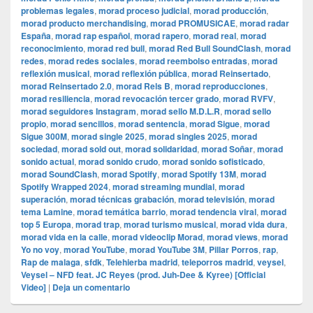
problemas legales
,
morad proceso judicial
,
morad producción
,
morad producto merchandising
,
morad PROMUSICAE
,
morad radar
España
,
morad rap español
,
morad rapero
,
morad real
,
morad
reconocimiento
,
morad red bull
,
morad Red Bull SoundClash
,
morad
redes
,
morad redes sociales
,
morad reembolso entradas
,
morad
reflexión musical
,
morad reflexión pública
,
morad Reinsertado
,
morad Reinsertado 2.0
,
morad Rels B
,
morad reproducciones
,
morad resiliencia
,
morad revocación tercer grado
,
morad RVFV
,
morad seguidores Instagram
,
morad sello M.D.L.R
,
morad sello
propio
,
morad sencillos
,
morad sentencia
,
morad Sigue
,
morad
Sigue 300M
,
morad single 2025
,
morad singles 2025
,
morad
sociedad
,
morad sold out
,
morad solidaridad
,
morad Soñar
,
morad
sonido actual
,
morad sonido crudo
,
morad sonido sofisticado
,
morad SoundClash
,
morad Spotify
,
morad Spotify 13M
,
morad
Spotify Wrapped 2024
,
morad streaming mundial
,
morad
superación
,
morad técnicas grabación
,
morad televisión
,
morad
tema Lamine
,
morad temática barrio
,
morad tendencia viral
,
morad
top 5 Europa
,
morad trap
,
morad turismo musical
,
morad vida dura
,
morad vida en la calle
,
morad videocli‏p Morad
,
morad views
,
morad
Yo no voy
,
morad YouTube
,
morad YouTube 3M
,
Pillar Porros
,
rap
,
Rap de malaga
,
sfdk
,
Telehierba madrid
,
teleporros madrid
,
veysel
,
Veysel – NFD feat. JC Reyes (prod. Juh-Dee & Kyree) [Official
Video]
|
Deja un comentario