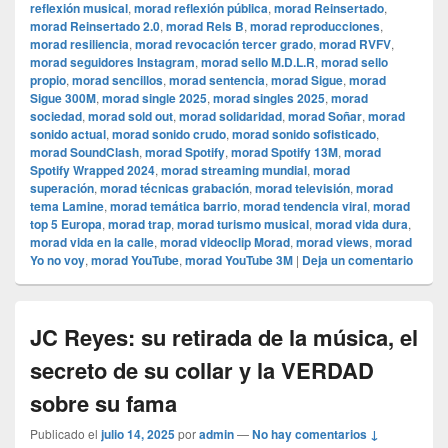
reflexión musical
,
morad reflexión pública
,
morad Reinsertado
,
morad Reinsertado 2.0
,
morad Rels B
,
morad reproducciones
,
morad resiliencia
,
morad revocación tercer grado
,
morad RVFV
,
morad seguidores Instagram
,
morad sello M.D.L.R
,
morad sello
propio
,
morad sencillos
,
morad sentencia
,
morad Sigue
,
morad
Sigue 300M
,
morad single 2025
,
morad singles 2025
,
morad
sociedad
,
morad sold out
,
morad solidaridad
,
morad Soñar
,
morad
sonido actual
,
morad sonido crudo
,
morad sonido sofisticado
,
morad SoundClash
,
morad Spotify
,
morad Spotify 13M
,
morad
Spotify Wrapped 2024
,
morad streaming mundial
,
morad
superación
,
morad técnicas grabación
,
morad televisión
,
morad
tema Lamine
,
morad temática barrio
,
morad tendencia viral
,
morad
top 5 Europa
,
morad trap
,
morad turismo musical
,
morad vida dura
,
morad vida en la calle
,
morad videocli‏p Morad
,
morad views
,
morad
Yo no voy
,
morad YouTube
,
morad YouTube 3M
|
Deja un comentario
JC Reyes: su retirada de la música, el
secreto de su collar y la VERDAD
sobre su fama
Publicado el
julio 14, 2025
por
admin
—
No hay comentarios ↓