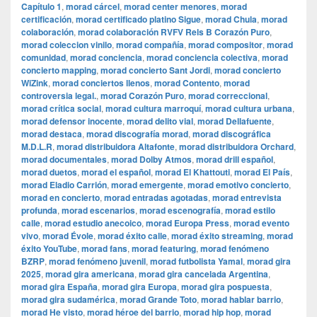
Capítulo 1
,
morad cárcel
,
morad center menores
,
morad
certificación
,
morad certificado platino Sigue
,
morad Chula
,
morad
colaboración
,
morad colaboración RVFV Rels B Corazón Puro
,
morad coleccion vinilo
,
morad compañía
,
morad compositor
,
morad
comunidad
,
morad conciencia
,
morad conciencia colectiva
,
morad
concierto mapping
,
morad concierto Sant Jordi
,
morad concierto
WiZink
,
morad conciertos llenos
,
morad Contento
,
morad
controversia legal.
,
morad Corazón Puro
,
morad correccional
,
morad crítica social
,
morad cultura marroquí
,
morad cultura urbana
,
morad defensor inocente
,
morad delito vial
,
morad Dellafuente
,
morad destaca
,
morad discografía morad
,
morad discográfica
M.D.L.R
,
morad distribuidora Altafonte
,
morad distribuidora Orchard
,
morad documentales
,
morad Dolby Atmos
,
morad drill español
,
morad duetos
,
morad el español
,
morad El Khattouti
,
morad El País
,
morad Eladio Carrión
,
morad emergente
,
morad emotivo concierto
,
morad en concierto
,
morad entradas agotadas
,
morad entrevista
profunda
,
morad escenarios
,
morad escenografía
,
morad estilo
calle
,
morad estudio anecoico
,
morad Europa Press
,
morad evento
vivo
,
morad Évole
,
morad éxito calle
,
morad éxito streaming
,
morad
éxito YouTube
,
morad fans
,
morad featuring
,
morad fenómeno
BZRP
,
morad fenómeno juvenil
,
morad futbolista Yamal
,
morad gira
2025
,
morad gira americana
,
morad gira cancelada Argentina
,
morad gira España
,
morad gira Europa
,
morad gira pospuesta
,
morad gira sudamérica
,
morad Grande Toto
,
morad hablar barrio
,
morad He visto
,
morad héroe del barrio
,
morad hip hop
,
morad