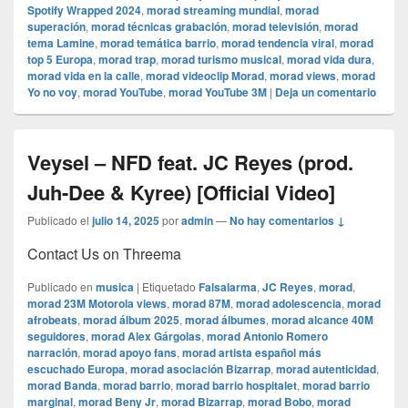
Spotify Wrapped 2024
,
morad streaming mundial
,
morad
superación
,
morad técnicas grabación
,
morad televisión
,
morad
tema Lamine
,
morad temática barrio
,
morad tendencia viral
,
morad
top 5 Europa
,
morad trap
,
morad turismo musical
,
morad vida dura
,
morad vida en la calle
,
morad videocli‏p Morad
,
morad views
,
morad
Yo no voy
,
morad YouTube
,
morad YouTube 3M
|
Deja un comentario
Veysel – NFD feat. JC Reyes (prod.
Juh-Dee & Kyree) [Official Video]
Publicado el
julio 14, 2025
por
admin
—
No hay comentarios ↓
Contact Us on Threema
Publicado en
musica
|
Etiquetado
Falsalarma
,
JC Reyes
,
morad
,
morad 23M Motorola views
,
morad 87M
,
morad adolescencia
,
morad
afrobeats
,
morad álbum 2025
,
morad álbumes
,
morad alcance 40M
seguidores
,
morad Alex Gárgolas
,
morad Antonio Romero
narración
,
morad apoyo fans
,
morad artista español más
escuchado Europa
,
morad asociación Bizarrap
,
morad autenticidad
,
morad Banda
,
morad barrio
,
morad barrio hospitalet
,
morad barrio
marginal
,
morad Beny Jr
,
morad Bizarrap
,
morad Bobo
,
morad