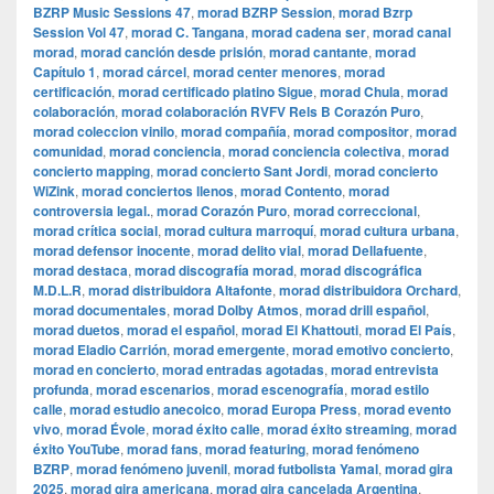
BZRP Music Sessions 47
,
morad BZRP Session
,
morad Bzrp
Session Vol 47
,
morad C. Tangana
,
morad cadena ser
,
morad canal
morad
,
morad canción desde prisión
,
morad cantante
,
morad
Capítulo 1
,
morad cárcel
,
morad center menores
,
morad
certificación
,
morad certificado platino Sigue
,
morad Chula
,
morad
colaboración
,
morad colaboración RVFV Rels B Corazón Puro
,
morad coleccion vinilo
,
morad compañía
,
morad compositor
,
morad
comunidad
,
morad conciencia
,
morad conciencia colectiva
,
morad
concierto mapping
,
morad concierto Sant Jordi
,
morad concierto
WiZink
,
morad conciertos llenos
,
morad Contento
,
morad
controversia legal.
,
morad Corazón Puro
,
morad correccional
,
morad crítica social
,
morad cultura marroquí
,
morad cultura urbana
,
morad defensor inocente
,
morad delito vial
,
morad Dellafuente
,
morad destaca
,
morad discografía morad
,
morad discográfica
M.D.L.R
,
morad distribuidora Altafonte
,
morad distribuidora Orchard
,
morad documentales
,
morad Dolby Atmos
,
morad drill español
,
morad duetos
,
morad el español
,
morad El Khattouti
,
morad El País
,
morad Eladio Carrión
,
morad emergente
,
morad emotivo concierto
,
morad en concierto
,
morad entradas agotadas
,
morad entrevista
profunda
,
morad escenarios
,
morad escenografía
,
morad estilo
calle
,
morad estudio anecoico
,
morad Europa Press
,
morad evento
vivo
,
morad Évole
,
morad éxito calle
,
morad éxito streaming
,
morad
éxito YouTube
,
morad fans
,
morad featuring
,
morad fenómeno
BZRP
,
morad fenómeno juvenil
,
morad futbolista Yamal
,
morad gira
2025
,
morad gira americana
,
morad gira cancelada Argentina
,