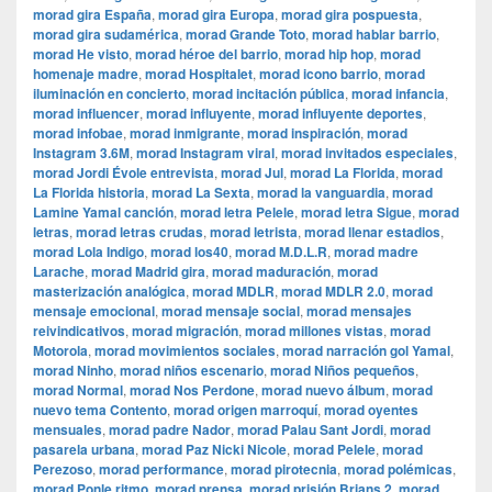
morad gira España
,
morad gira Europa
,
morad gira pospuesta
,
morad gira sudamérica
,
morad Grande Toto
,
morad hablar barrio
,
morad He visto
,
morad héroe del barrio
,
morad hip hop
,
morad
homenaje madre
,
morad Hospitalet
,
morad icono barrio
,
morad
iluminación en concierto
,
morad incitación pública
,
morad infancia
,
morad influencer
,
morad influyente
,
morad influyente deportes
,
morad infobae
,
morad inmigrante
,
morad inspiración
,
morad
Instagram 3.6M
,
morad Instagram viral
,
morad invitados especiales
,
morad Jordi Évole entrevista
,
morad Jul
,
morad La Florida
,
morad
La Florida historia
,
morad La Sexta
,
morad la vanguardia
,
morad
Lamine Yamal canción
,
morad letra Pelele
,
morad letra Sigue
,
morad
letras
,
morad letras crudas
,
morad letrista
,
morad llenar estadios
,
morad Lola Indigo
,
morad los40
,
morad M.D.L.R
,
morad madre
Larache
,
morad Madrid gira
,
morad maduración
,
morad
masterización analógica
,
morad MDLR
,
morad MDLR 2.0
,
morad
mensaje emocional
,
morad mensaje social
,
morad mensajes
reivindicativos
,
morad migración
,
morad millones vistas
,
morad
Motorola
,
morad movimientos sociales
,
morad narración gol Yamal
,
morad Ninho
,
morad niños escenario
,
morad Niños pequeños
,
morad Normal
,
morad Nos Perdone
,
morad nuevo álbum
,
morad
nuevo tema Contento
,
morad origen marroquí
,
morad oyentes
mensuales
,
morad padre Nador
,
morad Palau Sant Jordi
,
morad
pasarela urbana
,
morad Paz Nicki Nicole
,
morad Pelele
,
morad
Perezoso
,
morad performance
,
morad pirotecnia
,
morad polémicas
,
morad Ponle ritmo
,
morad prensa
,
morad prisión Brians 2
,
morad