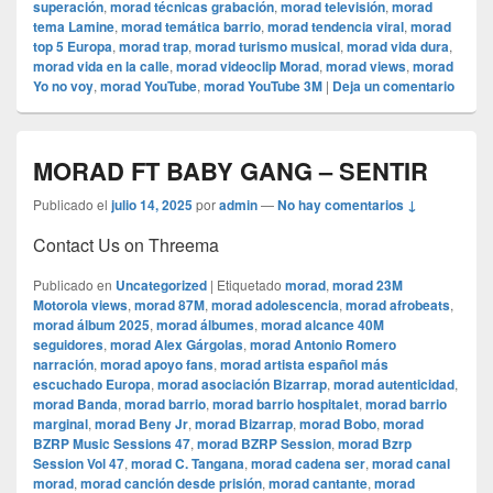
superación
,
morad técnicas grabación
,
morad televisión
,
morad
tema Lamine
,
morad temática barrio
,
morad tendencia viral
,
morad
top 5 Europa
,
morad trap
,
morad turismo musical
,
morad vida dura
,
morad vida en la calle
,
morad videocli‏p Morad
,
morad views
,
morad
Yo no voy
,
morad YouTube
,
morad YouTube 3M
|
Deja un comentario
MORAD FT BABY GANG – SENTIR
Publicado el
julio 14, 2025
por
admin
—
No hay comentarios ↓
Contact Us on Threema
Publicado en
Uncategorized
|
Etiquetado
morad
,
morad 23M
Motorola views
,
morad 87M
,
morad adolescencia
,
morad afrobeats
,
morad álbum 2025
,
morad álbumes
,
morad alcance 40M
seguidores
,
morad Alex Gárgolas
,
morad Antonio Romero
narración
,
morad apoyo fans
,
morad artista español más
escuchado Europa
,
morad asociación Bizarrap
,
morad autenticidad
,
morad Banda
,
morad barrio
,
morad barrio hospitalet
,
morad barrio
marginal
,
morad Beny Jr
,
morad Bizarrap
,
morad Bobo
,
morad
BZRP Music Sessions 47
,
morad BZRP Session
,
morad Bzrp
Session Vol 47
,
morad C. Tangana
,
morad cadena ser
,
morad canal
morad
,
morad canción desde prisión
,
morad cantante
,
morad