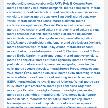
colaboración
,
morad colaboración RVFV Rels B Corazón Puro
,
morad coleccion vinilo
,
morad compañía
,
morad compositor
,
morad
comunidad
,
morad conciencia
,
morad conciencia colectiva
,
morad
concierto mapping
,
morad concierto Sant Jordi
,
morad concierto
WiZink
,
morad conciertos llenos
,
morad Contento
,
morad
controversia legal.
,
morad Corazón Puro
,
morad correccional
,
morad crítica social
,
morad cultura marroquí
,
morad cultura urbana
,
morad defensor inocente
,
morad delito vial
,
morad Dellafuente
,
morad destaca
,
morad discografía morad
,
morad discográfica
M.D.L.R
,
morad distribuidora Altafonte
,
morad distribuidora Orchard
,
morad documentales
,
morad Dolby Atmos
,
morad drill español
,
morad duetos
,
morad el español
,
morad El Khattouti
,
morad El País
,
morad Eladio Carrión
,
morad emergente
,
morad emotivo concierto
,
morad en concierto
,
morad entradas agotadas
,
morad entrevista
profunda
,
morad escenarios
,
morad escenografía
,
morad estilo
calle
,
morad estudio anecoico
,
morad Europa Press
,
morad evento
vivo
,
morad Évole
,
morad éxito calle
,
morad éxito streaming
,
morad
éxito YouTube
,
morad fans
,
morad featuring
,
morad fenómeno
BZRP
,
morad fenómeno juvenil
,
morad futbolista Yamal
,
morad gira
2025
,
morad gira americana
,
morad gira cancelada Argentina
,
morad gira España
,
morad gira Europa
,
morad gira pospuesta
,
morad gira sudamérica
,
morad Grande Toto
,
morad hablar barrio
,
morad He visto
,
morad héroe del barrio
,
morad hip hop
,
morad
homenaje madre
,
morad Hospitalet
,
morad icono barrio
,
morad
iluminación en concierto
,
morad incitación pública
,
morad infancia
,