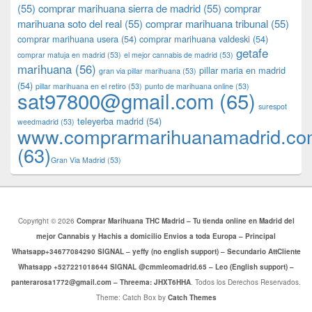
(55)
comprar marihuana sierra de madrid
(55)
comprar
marihuana soto del real
(55)
comprar marihuana tribunal
(55)
comprar marihuana usera
(54)
comprar marihuana valdeski
(54)
getafe
comprar matuja en madrid
(53)
el mejor cannabis de madrid
(53)
marihuana
(56)
pillar maria en madrid
gran via pillar marihuana
(53)
(54)
pillar marihuana en el retiro
(53)
punto de marihuana online
(53)
sat97800@gmail.com
(65)
surespot
teleyerba madrid
(54)
weedmadrid
(53)
www.comprarmarihuanamadrid.c
(63)
​​Gran Via Madrid
(53)
Copyright © 2026
Comprar Marihuana THC Madrid – Tu tienda online en Madrid del
mejor Cannabis y Hachis a domicilio Envios a toda Europa – Principal
Whatsapp+34677084290 SIGNAL – yeffy (no english support) – Secundario AttCliente
Whatsapp +527221018644 SIGNAL @cmmleomadrid.65 – Leo (English support) –
panterarosa1772@gmail.com – Threema: JHXT6HHA
. Todos los Derechos Reservados.
Theme: Catch Box by
Catch Themes