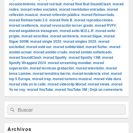
reconocimiento
,
morad red bull
,
morad Red Bull SoundClash
,
morad
redes
,
morad redes sociales
,
morad reembolso entradas
,
morad
reflexión musical
,
morad reflexión pública
,
morad Reinsertado
,
morad Reinsertado 2.0
,
morad Rels B
,
morad reproducciones
,
morad resiliencia
,
morad revocación tercer grado
,
morad RVFV
,
morad seguidores Instagram
,
morad sello M.D.L.R
,
morad sello
propio
,
morad sencillos
,
morad sentencia
,
morad Sigue
,
morad
Sigue 300M
,
morad single 2025
,
morad singles 2025
,
morad
sociedad
,
morad sold out
,
morad solidaridad
,
morad Soñar
,
morad
sonido actual
,
morad sonido crudo
,
morad sonido sofisticado
,
morad SoundClash
,
morad Spotify
,
morad Spotify 13M
,
morad
Spotify Wrapped 2024
,
morad streaming mundial
,
morad
superación
,
morad técnicas grabación
,
morad televisión
,
morad
tema Lamine
,
morad temática barrio
,
morad tendencia viral
,
morad
top 5 Europa
,
morad trap
,
morad turismo musical
,
morad vida dura
,
morad vida en la calle
,
morad videocli‏p Morad
,
morad views
,
morad
Yo no voy
,
morad YouTube
,
morad YouTube 3M
|
Deja un comentario
El
Buscar
Buscar
área
por:
de
widget
barra
Archivos
lateral