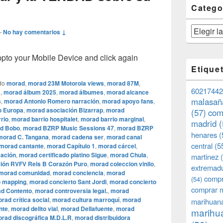
Catego
Categorías
—
No hay comentarios ↓
o your Mobile Device and click again
Etique
do
morad
,
morad 23M Motorola views
,
morad 87M
,
60217442
s
,
morad álbum 2025
,
morad álbumes
,
morad alcance
malasañ
s
,
morad Antonio Romero narración
,
morad apoyo fans
,
o Europa
,
morad asociación Bizarrap
,
morad
(57)
com
rio
,
morad barrio hospitalet
,
morad barrio marginal
,
madrid
(
d Bobo
,
morad BZRP Music Sessions 47
,
morad BZRP
henares
(
morad C. Tangana
,
morad cadena ser
,
morad canal
central
(5
morad cantante
,
morad Capítulo 1
,
morad cárcel
,
cación
,
morad certificado platino Sigue
,
morad Chula
,
martinez
(
ión RVFV Rels B Corazón Puro
,
morad coleccion vinilo
,
extremad
morad comunidad
,
morad conciencia
,
morad
compr
(54)
o mapping
,
morad concierto Sant Jordi
,
morad concierto
comprar 
d Contento
,
morad controversia legal.
,
morad
rad crítica social
,
morad cultura marroquí
,
morad
marihuana
nte
,
morad delito vial
,
morad Dellafuente
,
morad
marihua
rad discográfica M.D.L.R
,
morad distribuidora