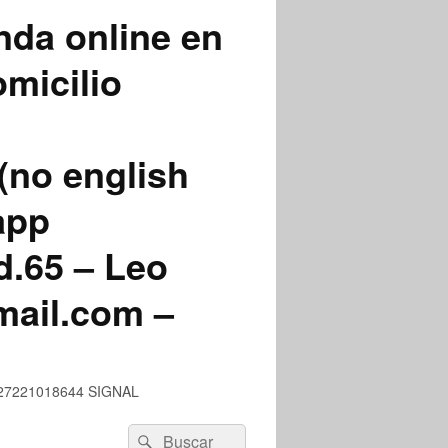
nda online en
micilio
(no english
app
.65 – Leo
mail.com –
 +527221018644 SIGNAL
Buscar
Buscar