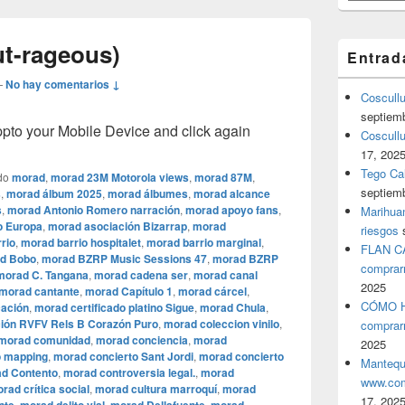
t-rageous)
Entrad
—
No hay comentarios ↓
Coscull
septiem
o your Mobile Device and click again
Coscullu
17, 202
Tego Cal
do
morad
,
morad 23M Motorola views
,
morad 87M
,
septiem
s
,
morad álbum 2025
,
morad álbumes
,
morad alcance
s
,
morad Antonio Romero narración
,
morad apoyo fans
,
Marihuan
o Europa
,
morad asociación Bizarrap
,
morad
riesgos
rio
,
morad barrio hospitalet
,
morad barrio marginal
,
FLAN C
d Bobo
,
morad BZRP Music Sessions 47
,
morad BZRP
comprar
morad C. Tangana
,
morad cadena ser
,
morad canal
2025
morad cantante
,
morad Capítulo 1
,
morad cárcel
,
CÓMO H
cación
,
morad certificado platino Sigue
,
morad Chula
,
ión RVFV Rels B Corazón Puro
,
morad coleccion vinilo
,
comprar
morad comunidad
,
morad conciencia
,
morad
2025
o mapping
,
morad concierto Sant Jordi
,
morad concierto
Mantequ
d Contento
,
morad controversia legal.
,
morad
www.com
rad crítica social
,
morad cultura marroquí
,
morad
17, 202
,
,
,