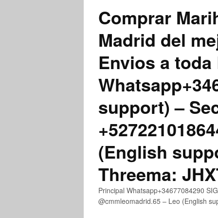
Comprar Marih
Madrid del me
Envios a toda 
Whatsapp+3467
support) – Se
+52722101864
(English supp
Threema: JH
Principal Whatsapp+34677084290 SIGN
@cmmleomadrid.65 – Leo (English s