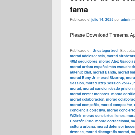
fama
Publicado el
julio 14, 2025
por
admin
Please Download Threema Appt
Publicado en
Uncategorized
|
Etiqueta
morad adolescencia
,
morad afrobeat
40M seguidores
,
morad Alex Gárgola
morad artista español más escuchad
autenticidad
,
morad Banda
,
morad bar
morad Beny Jr
,
morad Bizarrap
,
mora
Session
,
morad Bzrp Session Vol 47
,
morad
,
morad canción desde prisión
,
morad center menores
,
morad certifi
morad colaboración
,
morad colaborac
morad compañía
,
morad compositor
,
conciencia colectiva
,
morad conciert
WiZink
,
morad conciertos llenos
,
mora
Corazón Puro
,
morad correccional
,
mo
cultura urbana
,
morad defensor inoce
destaca
,
morad discografía morad
,
mo