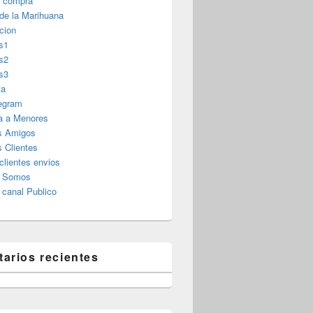
r compra
 de la Marihuana
cion
s1
s2
s3
ta
legram
a a Menores
s Amigos
 Clientes
clientes envios
s Somos
canal Publico
arios recientes