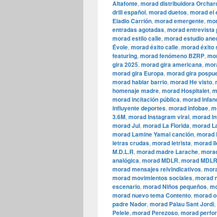
Altafonte
,
morad distribuidora Orchar
drill español
,
morad duetos
,
morad el 
Eladio Carrión
,
morad emergente
,
mor
entradas agotadas
,
morad entrevista
morad estilo calle
,
morad estudio ane
Évole
,
morad éxito calle
,
morad éxito 
featuring
,
morad fenómeno BZRP
,
mor
gira 2025
,
morad gira americana
,
mora
morad gira Europa
,
morad gira pospu
morad hablar barrio
,
morad He visto
,
homenaje madre
,
morad Hospitalet
,
m
morad incitación pública
,
morad infan
influyente deportes
,
morad infobae
,
m
3.6M
,
morad Instagram viral
,
morad in
morad Jul
,
morad La Florida
,
morad La
morad Lamine Yamal canción
,
morad l
letras crudas
,
morad letrista
,
morad ll
M.D.L.R
,
morad madre Larache
,
morad
analógica
,
morad MDLR
,
morad MDLR
morad mensajes reivindicativos
,
mora
morad movimientos sociales
,
morad n
escenario
,
morad Niños pequeños
,
mo
morad nuevo tema Contento
,
morad o
padre Nador
,
morad Palau Sant Jordi
,
Pelele
,
morad Perezoso
,
morad perfo