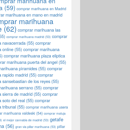
mprar marihuana en
a
(59)
comprar marihuana en Madrid
ar marihuana en mano en madrid
mprar marihuana
e
(62)
comprar marihuana las
55)
comprar
comprar marihuana madrid
(53)
a navacerrada
(55)
comprar
 online
(55)
comprar marihuana
5)
comprar marihuana plaza eliptica
rar marihuana puerta del angel
(55)
arihuana pìramides
(55)
comprar
 rapido madrid
(55)
comprar
 sansebastian de los reyes
(55)
marihuana serrano
(55)
comprar
 sierra de madrid
(55)
comprar
 soto del real
(55)
comprar
 tribunal
(55)
comprar marihuana usera
r marihuana valdeski
(54)
comprar matuja
getafe
3)
el mejor cannabis de madrid
(53)
na
(56)
pillar
gran via pillar marihuana
(53)