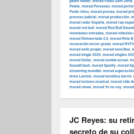
padre Nador
,
morad Palau Sant Jordi
,
Pelele
,
morad Perezoso
,
morad perfo
Ponle ritmo
,
morad prensa
,
morad pri
proceso judicial
,
morad producción
,
m
morad radar España
,
morad rap espa
morad red bull
,
morad Red Bull Sound
reembolso entradas
,
morad reflexión
morad Reinsertado 2.0
,
morad Rels B
revocación tercer grado
,
morad RVFV
morad sello propio
,
morad sencillos
,
m
morad single 2025
,
morad singles 20
morad Soñar
,
morad sonido actual
,
mo
SoundClash
,
morad Spotify
,
morad Sp
streaming mundial
,
morad superación
tema Lamine
,
morad temática barrio
,
morad turismo musical
,
morad vida d
morad views
,
morad Yo no voy
,
morad
JC Reyes: su reti
secreto de su col