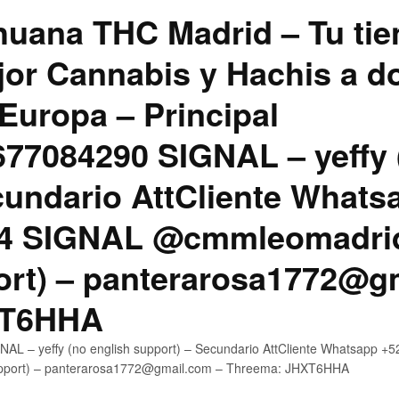
uana THC Madrid – Tu tie
jor Cannabis y Hachis a do
Europa – Principal
7084290 SIGNAL – yeffy 
cundario AttCliente Whats
4 SIGNAL @cmmleomadrid
ort) – panterarosa1772@g
XT6HHA
AL – yeffy (no english support) – Secundario AttCliente Whatsapp
upport) – panterarosa1772@gmail.com – Threema: JHXT6HHA