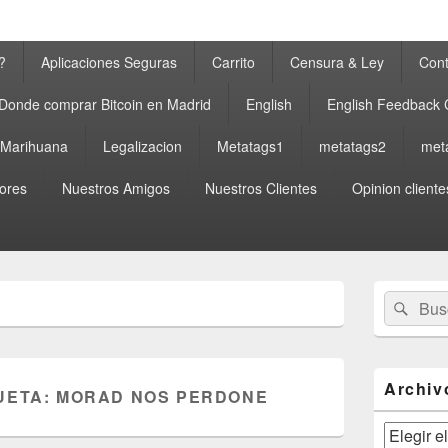
?
Aplicaciones Seguras
Carrito
Censura & Ley
Cont
Donde comprar Bitcoin en Madrid
English
English Feedback
a Marihuana
Legalizacion
Metatags1
metatags2
met
ores
Nuestros Amigos
Nuestros Clientes
Opinion cliente
El
Buscar
Busc
área
por:
de
widget
barra
lateral
Archiv
UETA:
MORAD NOS PERDONE
primaria
Archivos