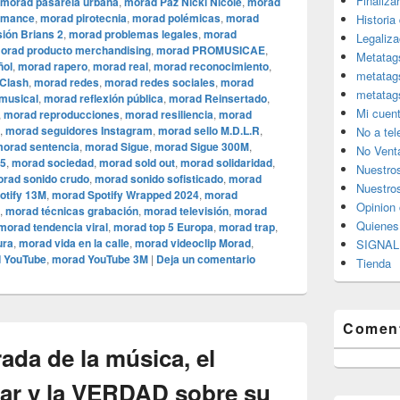
Finaliza
morad pasarela urbana
,
morad Paz Nicki Nicole
,
morad
rmance
,
morad pirotecnia
,
morad polémicas
,
morad
Historia
sión Brians 2
,
morad problemas legales
,
morad
Legaliza
orad producto merchandising
,
morad PROMUSICAE
,
Metatag
ñol
,
morad rapero
,
morad real
,
morad reconocimiento
,
metatag
Clash
,
morad redes
,
morad redes sociales
,
morad
metatag
 musical
,
morad reflexión pública
,
morad Reinsertado
,
Mi cuen
,
morad reproducciones
,
morad resiliencia
,
morad
,
morad seguidores Instagram
,
morad sello M.D.L.R
,
No a te
orad sentencia
,
morad Sigue
,
morad Sigue 300M
,
No Vent
25
,
morad sociedad
,
morad sold out
,
morad solidaridad
,
Nuestro
rad sonido crudo
,
morad sonido sofisticado
,
morad
Nuestros
otify 13M
,
morad Spotify Wrapped 2024
,
morad
Opinion 
,
morad técnicas grabación
,
morad televisión
,
morad
Quiene
morad tendencia viral
,
morad top 5 Europa
,
morad trap
,
ura
,
morad vida en la calle
,
morad videocli‏p Morad
,
SIGNAL 
 YouTube
,
morad YouTube 3M
|
Deja un comentario
Tienda
Coment
rada de la música, el
lar y la VERDAD sobre su