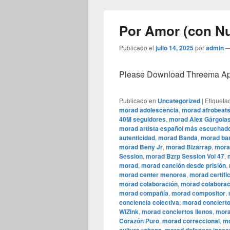
Por Amor (con Nu
Publicado el
julio 14, 2025
por
admin
Please Download Threema Appt
Publicado en
Uncategorized
|
Etiqueta
morad adolescencia
,
morad afrobeat
40M seguidores
,
morad Alex Gárgola
morad artista español más escuchad
autenticidad
,
morad Banda
,
morad bar
morad Beny Jr
,
morad Bizarrap
,
mora
Session
,
morad Bzrp Session Vol 47
,
morad
,
morad canción desde prisión
,
morad center menores
,
morad certifi
morad colaboración
,
morad colaborac
morad compañía
,
morad compositor
,
conciencia colectiva
,
morad conciert
WiZink
,
morad conciertos llenos
,
mora
Corazón Puro
,
morad correccional
,
mo
,