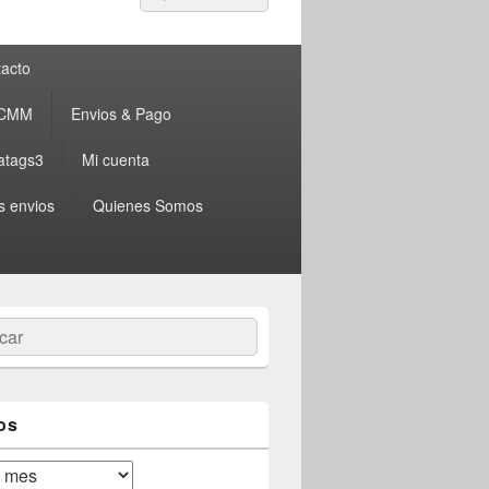
por:
acto
 CMM
Envios & Pago
atags3
Mi cuenta
s envios
Quienes Somos
ar
os