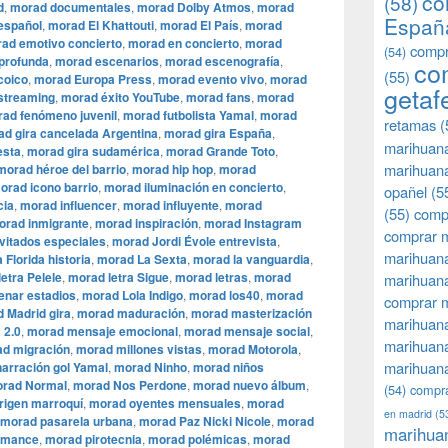
co
(58)
d
,
morad documentales
,
morad Dolby Atmos
,
morad
Españ
español
,
morad El Khattouti
,
morad El País
,
morad
ad emotivo concierto
,
morad en concierto
,
morad
compr
(54)
 profunda
,
morad escenarios
,
morad escenografía
,
co
(55)
coico
,
morad Europa Press
,
morad evento vivo
,
morad
getaf
streaming
,
morad éxito YouTube
,
morad fans
,
morad
ad fenómeno juvenil
,
morad futbolista Yamal
,
morad
retamas
(
d gira cancelada Argentina
,
morad gira España
,
marihuan
esta
,
morad gira sudamérica
,
morad Grande Toto
,
marihuana
morad héroe del barrio
,
morad hip hop
,
morad
orad icono barrio
,
morad iluminación en concierto
,
opañel
(5
cia
,
morad influencer
,
morad influyente
,
morad
(55)
comp
orad inmigrante
,
morad inspiración
,
morad Instagram
comprar m
vitados especiales
,
morad Jordi Évole entrevista
,
marihuana
 Florida historia
,
morad La Sexta
,
morad la vanguardia
,
etra Pelele
,
morad letra Sigue
,
morad letras
,
morad
marihuana
enar estadios
,
morad Lola Indigo
,
morad los40
,
morad
comprar 
 Madrid gira
,
morad maduración
,
morad masterización
marihuana
 2.0
,
morad mensaje emocional
,
morad mensaje social
,
marihuana
d migración
,
morad millones vistas
,
morad Motorola
,
marihuana
arración gol Yamal
,
morad Ninho
,
morad niños
rad Normal
,
morad Nos Perdone
,
morad nuevo álbum
,
(54)
compra
rigen marroquí
,
morad oyentes mensuales
,
morad
en madrid
(5
morad pasarela urbana
,
morad Paz Nicki Nicole
,
morad
marihua
rmance
,
morad pirotecnia
,
morad polémicas
,
morad