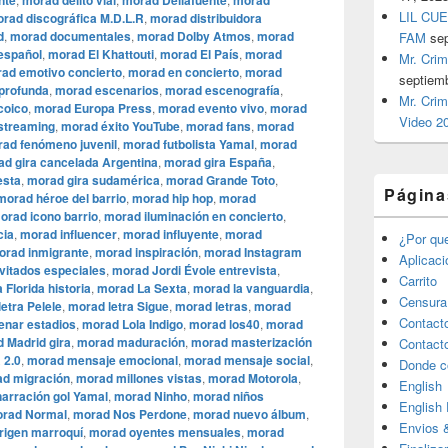
nte
morad delito vial
morad Dellafuente
morad
LIL CUE
rad discográfica M.D.L.R
,
morad distribuidora
d
,
morad documentales
,
morad Dolby Atmos
,
morad
FAM
se
español
,
morad El Khattouti
,
morad El País
,
morad
Mr. Crim
ad emotivo concierto
,
morad en concierto
,
morad
septiem
 profunda
,
morad escenarios
,
morad escenografía
,
Mr. Crim
coico
,
morad Europa Press
,
morad evento vivo
,
morad
Video 2
streaming
,
morad éxito YouTube
,
morad fans
,
morad
ad fenómeno juvenil
,
morad futbolista Yamal
,
morad
d gira cancelada Argentina
,
morad gira España
,
esta
,
morad gira sudamérica
,
morad Grande Toto
,
Página
morad héroe del barrio
,
morad hip hop
,
morad
orad icono barrio
,
morad iluminación en concierto
,
cia
,
morad influencer
,
morad influyente
,
morad
¿Por qu
orad inmigrante
,
morad inspiración
,
morad Instagram
Aplicac
vitados especiales
,
morad Jordi Évole entrevista
,
Carrito
 Florida historia
,
morad La Sexta
,
morad la vanguardia
,
Censura
etra Pelele
,
morad letra Sigue
,
morad letras
,
morad
Contact
enar estadios
,
morad Lola Indigo
,
morad los40
,
morad
 Madrid gira
,
morad maduración
,
morad masterización
Contact
 2.0
,
morad mensaje emocional
,
morad mensaje social
,
Donde c
d migración
,
morad millones vistas
,
morad Motorola
,
English
arración gol Yamal
,
morad Ninho
,
morad niños
English
rad Normal
,
morad Nos Perdone
,
morad nuevo álbum
,
Envios 
rigen marroquí
,
morad oyentes mensuales
,
morad