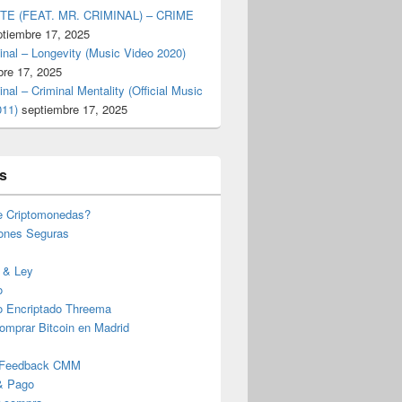
TE (FEAT. MR. CRIMINAL) – CRIME
ptiembre 17, 2025
inal – Longevity (Music Video 2020)
bre 17, 2025
inal – Criminal Mentality (Official Music
011)
septiembre 17, 2025
s
e Criptomonedas?
iones Seguras
 & Ley
o
o Encriptado Threema
omprar Bitcoin en Madrid
 Feedback CMM
& Pago