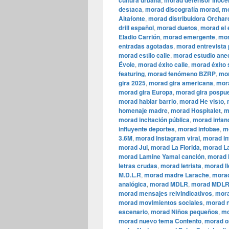
cultura urbana
morad defensor inoce
destaca
,
morad discografía morad
,
mo
Altafonte
,
morad distribuidora Orchar
drill español
,
morad duetos
,
morad el 
Eladio Carrión
,
morad emergente
,
mor
entradas agotadas
,
morad entrevista
morad estilo calle
,
morad estudio ane
Évole
,
morad éxito calle
,
morad éxito 
featuring
,
morad fenómeno BZRP
,
mor
gira 2025
,
morad gira americana
,
mora
morad gira Europa
,
morad gira pospu
morad hablar barrio
,
morad He visto
,
homenaje madre
,
morad Hospitalet
,
m
morad incitación pública
,
morad infan
influyente deportes
,
morad infobae
,
m
3.6M
,
morad Instagram viral
,
morad in
morad Jul
,
morad La Florida
,
morad La
morad Lamine Yamal canción
,
morad l
letras crudas
,
morad letrista
,
morad ll
M.D.L.R
,
morad madre Larache
,
morad
analógica
,
morad MDLR
,
morad MDLR
morad mensajes reivindicativos
,
mora
morad movimientos sociales
,
morad n
escenario
,
morad Niños pequeños
,
mo
morad nuevo tema Contento
,
morad o