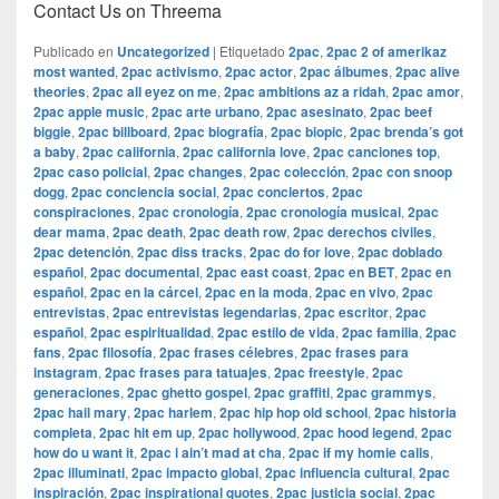
Contact Us on Threema
Publicado en
Uncategorized
|
Etiquetado
2pac
,
2pac 2 of amerikaz
most wanted
,
2pac activismo
,
2pac actor
,
2pac álbumes
,
2pac alive
theories
,
2pac all eyez on me
,
2pac ambitions az a ridah
,
2pac amor
,
2pac apple music
,
2pac arte urbano
,
2pac asesinato
,
2pac beef
biggie
,
2pac billboard
,
2pac biografía
,
2pac biopic
,
2pac brenda’s got
a baby
,
2pac california
,
2pac california love
,
2pac canciones top
,
2pac caso policial
,
2pac changes
,
2pac colección
,
2pac con snoop
dogg
,
2pac conciencia social
,
2pac conciertos
,
2pac
conspiraciones
,
2pac cronología
,
2pac cronología musical
,
2pac
dear mama
,
2pac death
,
2pac death row
,
2pac derechos civiles
,
2pac detención
,
2pac diss tracks
,
2pac do for love
,
2pac doblado
español
,
2pac documental
,
2pac east coast
,
2pac en BET
,
2pac en
español
,
2pac en la cárcel
,
2pac en la moda
,
2pac en vivo
,
2pac
entrevistas
,
2pac entrevistas legendarias
,
2pac escritor
,
2pac
español
,
2pac espiritualidad
,
2pac estilo de vida
,
2pac familia
,
2pac
fans
,
2pac filosofía
,
2pac frases célebres
,
2pac frases para
instagram
,
2pac frases para tatuajes
,
2pac freestyle
,
2pac
generaciones
,
2pac ghetto gospel
,
2pac graffiti
,
2pac grammys
,
2pac hail mary
,
2pac harlem
,
2pac hip hop old school
,
2pac historia
completa
,
2pac hit em up
,
2pac hollywood
,
2pac hood legend
,
2pac
how do u want it
,
2pac i ain’t mad at cha
,
2pac if my homie calls
,
2pac illuminati
,
2pac impacto global
,
2pac influencia cultural
,
2pac
inspiración
,
2pac inspirational quotes
,
2pac justicia social
,
2pac