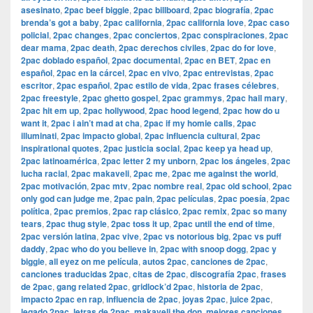
asesinato
,
2pac beef biggie
,
2pac billboard
,
2pac biografía
,
2pac
brenda’s got a baby
,
2pac california
,
2pac california love
,
2pac caso
policial
,
2pac changes
,
2pac conciertos
,
2pac conspiraciones
,
2pac
dear mama
,
2pac death
,
2pac derechos civiles
,
2pac do for love
,
2pac doblado español
,
2pac documental
,
2pac en BET
,
2pac en
español
,
2pac en la cárcel
,
2pac en vivo
,
2pac entrevistas
,
2pac
escritor
,
2pac español
,
2pac estilo de vida
,
2pac frases célebres
,
2pac freestyle
,
2pac ghetto gospel
,
2pac grammys
,
2pac hail mary
,
2pac hit em up
,
2pac hollywood
,
2pac hood legend
,
2pac how do u
want it
,
2pac i ain’t mad at cha
,
2pac if my homie calls
,
2pac
illuminati
,
2pac impacto global
,
2pac influencia cultural
,
2pac
inspirational quotes
,
2pac justicia social
,
2pac keep ya head up
,
2pac latinoamérica
,
2pac letter 2 my unborn
,
2pac los ángeles
,
2pac
lucha racial
,
2pac makaveli
,
2pac me
,
2pac me against the world
,
2pac motivación
,
2pac mtv
,
2pac nombre real
,
2pac old school
,
2pac
only god can judge me
,
2pac pain
,
2pac películas
,
2pac poesía
,
2pac
política
,
2pac premios
,
2pac rap clásico
,
2pac remix
,
2pac so many
tears
,
2pac thug style
,
2pac toss it up
,
2pac until the end of time
,
2pac versión latina
,
2pac vive
,
2pac vs notorious big
,
2pac vs puff
daddy
,
2pac who do you believe in
,
2pac with snoop dogg
,
2pac y
biggie
,
all eyez on me película
,
autos 2pac
,
canciones de 2pac
,
canciones traducidas 2pac
,
citas de 2pac
,
discografía 2pac
,
frases
de 2pac
,
gang related 2pac
,
gridlock’d 2pac
,
historia de 2pac
,
impacto 2pac en rap
,
influencia de 2pac
,
joyas 2pac
,
juice 2pac
,
legado 2pac
,
letras de 2pac
,
makaveli the don
,
mejores canciones