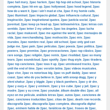
2pac hail mary
,
2pac harlem
,
2pac hip hop old school
,
2pac historia
completa
,
2pac hit em up
,
2pac hollywood
,
2pac hood legend
,
2pac
how do u want it
,
2pac i ain’t mad at cha
,
2pac if my homie calls
,
2pac illuminati
,
2pac impacto global
,
2pac influencia cultural
,
2pac
inspiración
,
2pac inspirational quotes
,
2pac justicia social
,
2pac
juventud
,
2pac keep ya head up
,
2pac latinoamérica
,
2pac letras con
sentido
,
2pac letter 2 my unborn
,
2pac los ángeles
,
2pac lucha
racial
,
2pac makaveli
,
2pac me against the world
,
2pac mensajes de
vida
,
2pac merchandising
,
2pac motivación
,
2pac mtv
,
2pac
murales
,
2pac nombre real
,
2pac old school
,
2pac only god can
judge me
,
2pac pain
,
2pac películas
,
2pac poesía
,
2pac política
,
2pac
posters
,
2pac premios
,
2pac provocaciones
,
2pac rap clásico
,
2pac
rare songs
,
2pac religión
,
2pac remix
,
2pac rivalidad
,
2pac so many
tears
,
2pac soundcloud
,
2pac spotify
,
2pac thug style
,
2pac tiradera
,
2pac top canciones
,
2pac toss it up
,
2pac unreleased tracks
,
2pac
until the end of time
,
2pac versión latina
,
2pac videos musicales
,
2pac vive
,
2pac vs notorious big
,
2pac vs puff daddy
,
2pac west
coast
,
2pac who do you believe in
,
2pac with snoop dogg
,
2pac y
afeni shakur
,
2pac y biggie
,
2pac y black panthers
,
2pac y dr dre
,
2pac y eazy-e
,
2pac y eminem
,
2pac y ice cube
,
2pac y jail
,
2pac y
madre
,
2pac y su crew
,
2pac youtube
,
álbum double disc 2pac
,
all
eyez on me película
,
análisis letras 2pac
,
autos 2pac
,
canciones de
2pac
,
canciones traducidas 2pac
,
citas de 2pac
,
death row records
,
discografía 2pac
,
discografía 2pac completa
,
discografía digital
2pac
,
eminem habla de 2pac
,
fanáticos de 2pac
,
frases de 2pac
,