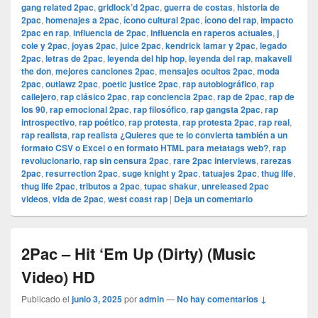
gang related 2pac
,
gridlock’d 2pac
,
guerra de costas
,
historia de
2pac
,
homenajes a 2pac
,
ícono cultural 2pac
,
ícono del rap
,
impacto
2pac en rap
,
influencia de 2pac
,
influencia en raperos actuales
,
j
cole y 2pac
,
joyas 2pac
,
juice 2pac
,
kendrick lamar y 2pac
,
legado
2pac
,
letras de 2pac
,
leyenda del hip hop
,
leyenda del rap
,
makaveli
the don
,
mejores canciones 2pac
,
mensajes ocultos 2pac
,
moda
2pac
,
outlawz 2pac
,
poetic justice 2pac
,
rap autobiográfico
,
rap
callejero
,
rap clásico 2pac
,
rap conciencia 2pac
,
rap de 2pac
,
rap de
los 90
,
rap emocional 2pac
,
rap filosófico
,
rap gangsta 2pac
,
rap
introspectivo
,
rap poético
,
rap protesta
,
rap protesta 2pac
,
rap real
,
rap realista
,
rap realista ¿Quieres que te lo convierta también a un
formato CSV o Excel o en formato HTML para metatags web?
,
rap
revolucionario
,
rap sin censura 2pac
,
rare 2pac interviews
,
rarezas
2pac
,
resurrection 2pac
,
suge knight y 2pac
,
tatuajes 2pac
,
thug life
,
thug life 2pac
,
tributos a 2pac
,
tupac shakur
,
unreleased 2pac
videos
,
vida de 2pac
,
west coast rap
|
Deja un comentario
2Pac – Hit ‘Em Up (Dirty) (Music
Video) HD
Publicado el
junio 3, 2025
por
admin
—
No hay comentarios ↓