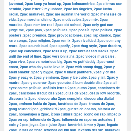
juventud
,
2pac keep ya head up
,
2pac latinoamérica
,
2pac letras con
sentido
,
2pac letter 2 my unborn
,
2pac los ángeles
,
2pac lucha
racial
,
2pac makaveli
,
2pac me against the world
,
2pac mensajes de
vida
,
2pac merchandising
,
2pac motivación
,
2pac mtv
,
2pac
murales
,
2pac nombre real
,
2pac old school
,
2pac only god can
judge me
,
2pac pain
,
2pac películas
,
2pac poesía
,
2pac política
,
2pac
posters
,
2pac premios
,
2pac provocaciones
,
2pac rap clásico
,
2pac
rare songs
,
2pac religión
,
2pac remix
,
2pac rivalidad
,
2pac so many
tears
,
2pac soundcloud
,
2pac spotify
,
2pac thug style
,
2pac tiradera
,
2pac top canciones
,
2pac toss it up
,
2pac unreleased tracks
,
2pac
until the end of time
,
2pac versión latina
,
2pac videos musicales
,
2pac vive
,
2pac vs notorious big
,
2pac vs puff daddy
,
2pac west
coast
,
2pac who do you believe in
,
2pac with snoop dogg
,
2pac y
afeni shakur
,
2pac y biggie
,
2pac y black panthers
,
2pac y dr dre
,
2pac y eazy-e
,
2pac y eminem
,
2pac y ice cube
,
2pac y jail
,
2pac y
madre
,
2pac y su crew
,
2pac youtube
,
álbum double disc 2pac
,
all
eyez on me película
,
análisis letras 2pac
,
autos 2pac
,
canciones de
2pac
,
canciones traducidas 2pac
,
citas de 2pac
,
death row records
,
discografía 2pac
,
discografía 2pac completa
,
discografía digital
2pac
,
eminem habla de 2pac
,
fanáticos de 2pac
,
frases de 2pac
,
gang related 2pac
,
gridlock’d 2pac
,
guerra de costas
,
historia de
2pac
,
homenajes a 2pac
,
ícono cultural 2pac
,
ícono del rap
,
impacto
2pac en rap
,
influencia de 2pac
,
influencia en raperos actuales
,
j
cole y 2pac
,
joyas 2pac
,
juice 2pac
,
kendrick lamar y 2pac
,
legado
2pac
,
letras de 2pac
,
leyenda del hip hop
,
leyenda del rap
,
makaveli