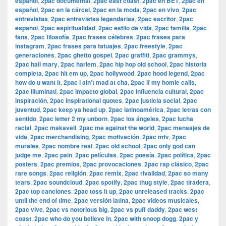
español
,
2pac documental
,
2pac east coast
,
2pac en BET
,
2pac en
español
,
2pac en la cárcel
,
2pac en la moda
,
2pac en vivo
,
2pac
entrevistas
,
2pac entrevistas legendarias
,
2pac escritor
,
2pac
español
,
2pac espiritualidad
,
2pac estilo de vida
,
2pac familia
,
2pac
fans
,
2pac filosofía
,
2pac frases célebres
,
2pac frases para
instagram
,
2pac frases para tatuajes
,
2pac freestyle
,
2pac
generaciones
,
2pac ghetto gospel
,
2pac graffiti
,
2pac grammys
,
2pac hail mary
,
2pac harlem
,
2pac hip hop old school
,
2pac historia
completa
,
2pac hit em up
,
2pac hollywood
,
2pac hood legend
,
2pac
how do u want it
,
2pac i ain’t mad at cha
,
2pac if my homie calls
,
2pac illuminati
,
2pac impacto global
,
2pac influencia cultural
,
2pac
inspiración
,
2pac inspirational quotes
,
2pac justicia social
,
2pac
juventud
,
2pac keep ya head up
,
2pac latinoamérica
,
2pac letras con
sentido
,
2pac letter 2 my unborn
,
2pac los ángeles
,
2pac lucha
racial
,
2pac makaveli
,
2pac me against the world
,
2pac mensajes de
vida
,
2pac merchandising
,
2pac motivación
,
2pac mtv
,
2pac
murales
,
2pac nombre real
,
2pac old school
,
2pac only god can
judge me
,
2pac pain
,
2pac películas
,
2pac poesía
,
2pac política
,
2pac
posters
,
2pac premios
,
2pac provocaciones
,
2pac rap clásico
,
2pac
rare songs
,
2pac religión
,
2pac remix
,
2pac rivalidad
,
2pac so many
tears
,
2pac soundcloud
,
2pac spotify
,
2pac thug style
,
2pac tiradera
,
2pac top canciones
,
2pac toss it up
,
2pac unreleased tracks
,
2pac
until the end of time
,
2pac versión latina
,
2pac videos musicales
,
2pac vive
,
2pac vs notorious big
,
2pac vs puff daddy
,
2pac west
coast
,
2pac who do you believe in
,
2pac with snoop dogg
,
2pac y