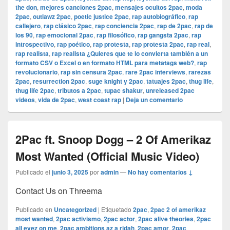
the don
,
mejores canciones 2pac
,
mensajes ocultos 2pac
,
moda
2pac
,
outlawz 2pac
,
poetic justice 2pac
,
rap autobiográfico
,
rap
callejero
,
rap clásico 2pac
,
rap conciencia 2pac
,
rap de 2pac
,
rap de
los 90
,
rap emocional 2pac
,
rap filosófico
,
rap gangsta 2pac
,
rap
introspectivo
,
rap poético
,
rap protesta
,
rap protesta 2pac
,
rap real
,
rap realista
,
rap realista ¿Quieres que te lo convierta también a un
formato CSV o Excel o en formato HTML para metatags web?
,
rap
revolucionario
,
rap sin censura 2pac
,
rare 2pac interviews
,
rarezas
2pac
,
resurrection 2pac
,
suge knight y 2pac
,
tatuajes 2pac
,
thug life
,
thug life 2pac
,
tributos a 2pac
,
tupac shakur
,
unreleased 2pac
videos
,
vida de 2pac
,
west coast rap
|
Deja un comentario
2Pac ft. Snoop Dogg – 2 Of Amerikaz
Most Wanted (Official Music Video)
Publicado el
junio 3, 2025
por
admin
—
No hay comentarios ↓
Contact Us on Threema
Publicado en
Uncategorized
|
Etiquetado
2pac
,
2pac 2 of amerikaz
most wanted
,
2pac activismo
,
2pac actor
,
2pac alive theories
,
2pac
all eyez on me
,
2pac ambitions az a ridah
,
2pac amor
,
2pac