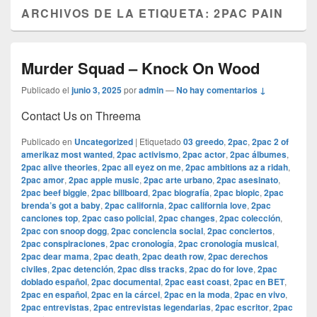
ARCHIVOS DE LA ETIQUETA:
2PAC PAIN
Murder Squad – Knock On Wood
Publicado el
junio 3, 2025
por
admin
—
No hay comentarios ↓
Contact Us on Threema
Publicado en
Uncategorized
|
Etiquetado
03 greedo
,
2pac
,
2pac 2 of
amerikaz most wanted
,
2pac activismo
,
2pac actor
,
2pac álbumes
,
2pac alive theories
,
2pac all eyez on me
,
2pac ambitions az a ridah
,
2pac amor
,
2pac apple music
,
2pac arte urbano
,
2pac asesinato
,
2pac beef biggie
,
2pac billboard
,
2pac biografía
,
2pac biopic
,
2pac
brenda’s got a baby
,
2pac california
,
2pac california love
,
2pac
canciones top
,
2pac caso policial
,
2pac changes
,
2pac colección
,
2pac con snoop dogg
,
2pac conciencia social
,
2pac conciertos
,
2pac conspiraciones
,
2pac cronología
,
2pac cronología musical
,
2pac dear mama
,
2pac death
,
2pac death row
,
2pac derechos
civiles
,
2pac detención
,
2pac diss tracks
,
2pac do for love
,
2pac
doblado español
,
2pac documental
,
2pac east coast
,
2pac en BET
,
2pac en español
,
2pac en la cárcel
,
2pac en la moda
,
2pac en vivo
,
2pac entrevistas
,
2pac entrevistas legendarias
,
2pac escritor
,
2pac