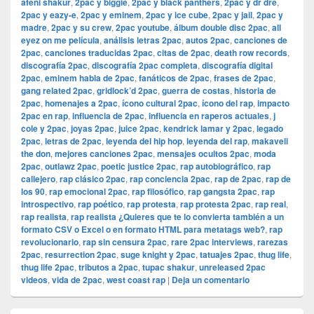
afeni shakur
,
2pac y biggie
,
2pac y black panthers
,
2pac y dr dre
,
2pac y eazy-e
,
2pac y eminem
,
2pac y ice cube
,
2pac y jail
,
2pac y
madre
,
2pac y su crew
,
2pac youtube
,
álbum double disc 2pac
,
all
eyez on me película
,
análisis letras 2pac
,
autos 2pac
,
canciones de
2pac
,
canciones traducidas 2pac
,
citas de 2pac
,
death row records
,
discografía 2pac
,
discografía 2pac completa
,
discografía digital
2pac
,
eminem habla de 2pac
,
fanáticos de 2pac
,
frases de 2pac
,
gang related 2pac
,
gridlock’d 2pac
,
guerra de costas
,
historia de
2pac
,
homenajes a 2pac
,
ícono cultural 2pac
,
ícono del rap
,
impacto
2pac en rap
,
influencia de 2pac
,
influencia en raperos actuales
,
j
cole y 2pac
,
joyas 2pac
,
juice 2pac
,
kendrick lamar y 2pac
,
legado
2pac
,
letras de 2pac
,
leyenda del hip hop
,
leyenda del rap
,
makaveli
the don
,
mejores canciones 2pac
,
mensajes ocultos 2pac
,
moda
2pac
,
outlawz 2pac
,
poetic justice 2pac
,
rap autobiográfico
,
rap
callejero
,
rap clásico 2pac
,
rap conciencia 2pac
,
rap de 2pac
,
rap de
los 90
,
rap emocional 2pac
,
rap filosófico
,
rap gangsta 2pac
,
rap
introspectivo
,
rap poético
,
rap protesta
,
rap protesta 2pac
,
rap real
,
rap realista
,
rap realista ¿Quieres que te lo convierta también a un
formato CSV o Excel o en formato HTML para metatags web?
,
rap
revolucionario
,
rap sin censura 2pac
,
rare 2pac interviews
,
rarezas
2pac
,
resurrection 2pac
,
suge knight y 2pac
,
tatuajes 2pac
,
thug life
,
thug life 2pac
,
tributos a 2pac
,
tupac shakur
,
unreleased 2pac
videos
,
vida de 2pac
,
west coast rap
|
Deja un comentario