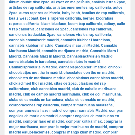
álbum double disc 2pac
,
all eyez on me película
,
análisis letras 2pac
,
artistas de rap california
,
artistas emergentes rap california
,
autos
2pac
,
autos raperos california
,
baby bash
,
batallas de rap california
,
beats west coast
,
beefs raperos california
,
berner
,
biografías
raperos california
,
blast
,
blueface
,
boom bap california
,
calboy
,
calle
y rap california
,
canciones de 2pac
,
canciones rap california
,
canciones traducidas 2pac
,
canciones virales rap california
,
cannabis connaiserie madrid
,
cannabis klubbar i barcelona
,
cannabis klubbar i madrid
,
Cannabis maart in Madrid
,
Cannabis
Marihuana Madrid
,
cannabis marijuana madrid
,
Cannabis Mars i
Madrid
,
Cannabis März in Madrid
,
Cannabisactivisten Madrid
,
cannabisclubs in barcelona
,
cannabisclubs in madrid
,
Cannabisprodukte in Madrid
,
cannabisprodukter i madrid
,
chino xl
,
chocolaatjes met thc in madrid
,
chocolates con thc en madrid
,
chocolates de marihuana madrid
,
chocolatinas cannabicas madrid
,
choklad med thc i madrid
,
citas de 2pac
,
clásicos del rap
californiano
,
club cannabico madrid
,
club de caballo marihuana
madrid
,
club de campo madrid marihuana
,
club de golf marihuana
,
clubs de cannabis en barcelona
,
clubs de cannabis en madrid
,
colaboraciones rap california
,
comparr marihuana malasaña
,
comprar amnesia haze madrid
,
comprar cannabis Madrid
,
comprar
cogollos de maria en madrid
,
comprar cogollos de marihuana en
madrid
,
comprar faso en madrid
,
comprar kritikal max
,
comprar la
mejor marihuana
,
comprar la mejor marihuana de madrid
,
comprar
madrid estupefacientes
,
comprar mango kush madrid
,
comprar