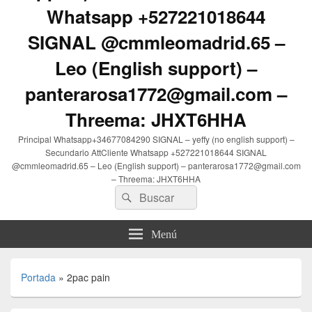
Whatsapp +527221018644
SIGNAL @cmmleomadrid.65 –
Leo (English support) –
panterarosa1772@gmail.com –
Threema: JHXT6HHA
Principal Whatsapp+34677084290 SIGNAL – yeffy (no english support) –
Secundario AttCliente Whatsapp +527221018644 SIGNAL
@cmmleomadrid.65 – Leo (English support) – panterarosa1772@gmail.com
– Threema: JHXT6HHA
Buscar
Buscar
por:
Menú
Portada
»
2pac pain