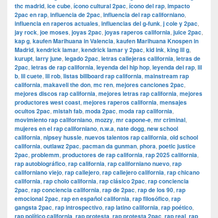
thc madrid
,
ice cube
,
ícono cultural 2pac
,
ícono del rap
,
impacto
2pac en rap
,
influencia de 2pac
,
influencia del rap californiano
,
influencia en raperos actuales
,
influencias del g-funk
,
j cole y 2pac
,
jay rock
,
joe moses
,
joyas 2pac
,
joyas raperos california
,
juice 2pac
,
kap g
,
kaufen Marihuana in Valencia
,
kaufen Marihuana Knospen in
Madrid
,
kendrick lamar
,
kendrick lamar y 2pac
,
kid ink
,
king lil g
,
kurupt
,
larry june
,
legado 2pac
,
letras callejeras california
,
letras de
2pac
,
letras de rap california
,
leyenda del hip hop
,
leyenda del rap
,
lil
b
,
lil cuete
,
lil rob
,
listas billboard rap california
,
mainstream rap
california
,
makaveli the don
,
mc ren
,
mejores canciones 2pac
,
mejores discos rap california
,
mejores letras rap california
,
mejores
productores west coast
,
mejores raperos california
,
mensajes
ocultos 2pac
,
mistah fab
,
moda 2pac
,
moda rap california
,
movimiento rap californiano
,
mozzy
,
mr capone-e
,
mr criminal
,
mujeres en el rap californiano
,
n.w.a
,
nate dogg
,
new school
california
,
nipsey hussle
,
nuevos talentos rap california
,
old school
california
,
outlawz 2pac
,
pacman da gunman
,
phora
,
poetic justice
2pac
,
problemm
,
productores de rap california
,
rap 2025 california
,
rap autobiográfico
,
rap california
,
rap californiano nuevo
,
rap
californiano viejo
,
rap callejero
,
rap callejero california
,
rap chicano
california
,
rap cholo california
,
rap clásico 2pac
,
rap conciencia
2pac
,
rap conciencia california
,
rap de 2pac
,
rap de los 90
,
rap
emocional 2pac
,
rap en español california
,
rap filosófico
,
rap
gangsta 2pac
,
rap introspectivo
,
rap latino california
,
rap poético
,
rap político california
,
rap protesta
,
rap protesta 2pac
,
rap real
,
rap