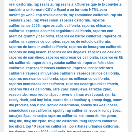
real california
,
rap realista
,
rap realista ¿Quieres que te lo convierta
también a un formato CSV o Excel o en formato HTML para
metatags web?
,
rap revolucionario
,
rap romántico california
,
rap sin
censura 2pac
,
rap west coast
,
raperas california
,
raperos
californianos 2025
,
raperos calle california
,
raperos chicanos
california
,
raperos con más seguidores california
,
raperos con
premios grammy california
,
raperos de barrio california
,
raperos de
california
,
raperos de compton
,
raperos de estudio california
,
raperos de fama mundial california
,
raperos de instagram california
,
raperos de long beach
,
raperos de los ángeles
,
raperos de oakland
,
raperos de san diego
,
raperos empresarios california
,
raperos en tik
tok california
,
raperos en youtube california
,
raperos fallecidos
california
,
raperos famosos california
,
raperos independientes
california
,
raperos influyentes california
,
raperos latinos california
,
raperos mexicanos california
,
raperos millonarios california
,
raperos nominados bet california
,
raperos underground california
,
raperos virales california
,
rare 2pac interviews
,
rarezas 2pac
,
reason tde
,
resurrection 2pac
,
reverie
,
rimas west coast
,
rjmrla
,
roddy ricch
,
sad boy loko
,
saweetie
,
schoolboy q
,
snoop dogg
,
snow
tha product
,
sob x rbe
,
sonido californiano
,
sonido del west coast
,
soundcloud rap california
,
spotify rap california
,
suge knight y 2pac
,
tatuajes 2pac
,
tatuajes raperos california
,
tde records
,
the game
,
thug life
,
thug life 2pac
,
thug life california
,
thug rappers california
,
too short
,
top 10 raperos california
,
top artistas urbanos california
,
top dawgs
,
top rap 2025 california
,
top west coast rap
,
trap