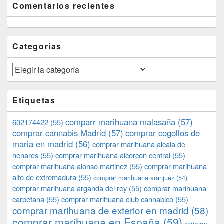
Comentarios recientes
Categorías
Categorías
Etiquetas
comparr marihuana malasaña
(57)
602174422
(55)
comprar cannabis Madrid
(57)
comprar cogollos de
maria en madrid
(56)
comprar marihuana alcala de
henares
(55)
comprar marihuana alcorcon central
(55)
comprar marihuana alonso martinez
(55)
comprar marihuana
alto de extremadura
(55)
comprar marihuana aranjuez
(54)
comprar marihuana arganda del rey
(55)
comprar marihuana
carpetana
(55)
comprar marihuana club cannabico
(55)
comprar marihuana de exterior en madrid
(58)
comprar marihuana en España
(59)
comprar