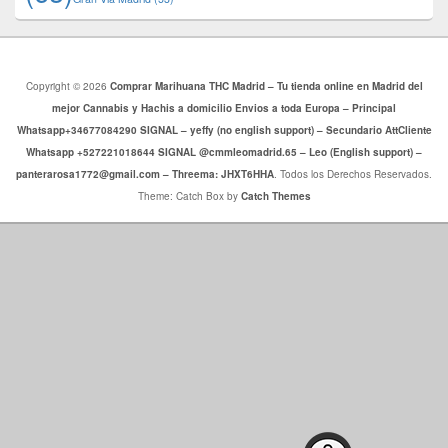
Copyright © 2026
Comprar Marihuana THC Madrid – Tu tienda online en Madrid del
mejor Cannabis y Hachis a domicilio Envios a toda Europa – Principal
Whatsapp+34677084290 SIGNAL – yeffy (no english support) – Secundario AttCliente
Whatsapp +527221018644 SIGNAL @cmmleomadrid.65 – Leo (English support) –
panterarosa1772@gmail.com – Threema: JHXT6HHA
. Todos los Derechos Reservados.
Theme: Catch Box by
Catch Themes