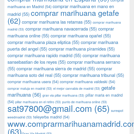
comprar marihuana en mano en
marihuana en Madrid
(54)
comprar marihuana getafe
madrid
(55)
(62)
comprar marihuana las retamas
(55)
comprar marihuana
comprar marihuana navacerrada
(55)
comprar
madrid
(53)
marihuana online
(55)
comprar marihuana opañel
(55)
comprar marihuana plaza eliptica
(55)
comprar marihuana
puerta del angel
(55)
comprar marihuana pìramides
(55)
comprar marihuana rapido madrid
(55)
comprar marihuana
sansebastian de los reyes
(55)
comprar marihuana serrano
(55)
comprar marihuana sierra de madrid
(55)
comprar
marihuana soto del real
(55)
comprar marihuana tribunal
(55)
comprar marihuana usera
(54)
comprar marihuana valdeski
(54)
getafe
comprar matuja en madrid
(53)
el mejor cannabis de madrid
(53)
marihuana
(56)
pillar maria en madrid
gran via pillar marihuana
(53)
(54)
pillar marihuana en el retiro
(53)
punto de marihuana online
(53)
sat97800@gmail.com
(65)
surespot
teleyerba madrid
(54)
weedmadrid
(53)
www.comprarmarihuanamadrid.c
(63)
​​Gran Via Madrid
(53)