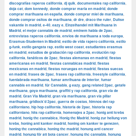
discografías raperos california
,
dj quik
,
documentales rap california
,
doja cat
,
dom kennedy
,
donde comprar maria en madrid
,
donde
comprar marihuana en españa
,
donde comprar miel de marihuana
,
donde comprar ositos de marihuana
,
dr dre
,
draco the ruler
,
Duitse
vakantie in madrid
,
e-40
,
eazy e
,
Einzelhandel mit Marihuana in
Madrid
,
el mejor cannabis de madrid
,
eminem habla de 2pac
,
entrevistas raperos california
,
envios de marihuana a toda europa
,
Erasmus-Studenten in Madrid
,
estilo de vida rapero california
,
estilo
g-funk
,
estilo gangsta rap
,
estilo west coast
,
estudiantes erasmus
en madrid
,
estudios de grabación rap california
,
evolución rap
california
,
fanáticos de 2pac
,
fiestas alemanas en madrid
,
fiestas
americanas en madrid
,
fiestas cannabicas madrid
,
fiestas
mexicanas en madrid
,
fiestas noruegas en madrid
,
fiestas suecas
en madrid
,
frases de 2pac
,
frases rap california
,
freestyle california
,
fuenlabrada marihuana
,
fumar amrihuana de interior
,
fumar
cannabis en madrid
,
für Cannabis
,
g eazy
,
gang related 2pac
,
getafe
marihuana
,
goya marihuana
,
graffiti y rap california
,
gran via de
madrid
,
​​Gran Via Madrid
,
gran via marihuana
,
gran via pillar
marihuana
,
gridlock’d 2pac
,
guerra de costas
,
himnos del rap
californiano
,
hip hop california
,
historia de 2pac
,
historia rap
californiano
,
hits rap california
,
homenajes a 2pac
,
honig anti krebs
madrid
,
honig thc cannabica
,
Honig thc Madrid
,
honig zur heilung von
krebs
,
honing anti kanker madrid
,
honing om kanker te genezen
,
honing thc cannabica
,
honing thc madrid
,
honung anti cancer
madrid
,
honung för att bota cancer
,
honung thc cannabis
,
honung