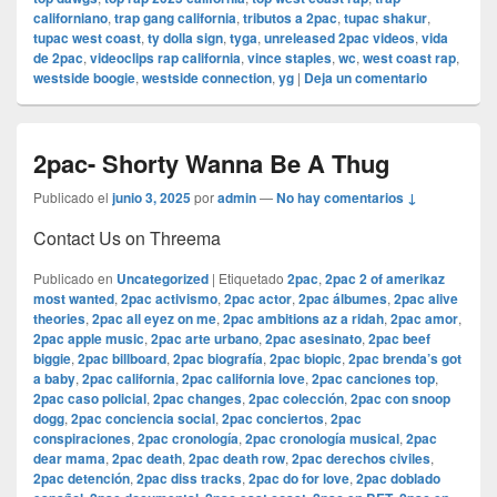
californiano
,
trap gang california
,
tributos a 2pac
,
tupac shakur
,
tupac west coast
,
ty dolla sign
,
tyga
,
unreleased 2pac videos
,
vida
de 2pac
,
videoclips rap california
,
vince staples
,
wc
,
west coast rap
,
westside boogie
,
westside connection
,
yg
|
Deja un comentario
2pac- Shorty Wanna Be A Thug
Publicado el
junio 3, 2025
por
admin
—
No hay comentarios ↓
Contact Us on Threema
Publicado en
Uncategorized
|
Etiquetado
2pac
,
2pac 2 of amerikaz
most wanted
,
2pac activismo
,
2pac actor
,
2pac álbumes
,
2pac alive
theories
,
2pac all eyez on me
,
2pac ambitions az a ridah
,
2pac amor
,
2pac apple music
,
2pac arte urbano
,
2pac asesinato
,
2pac beef
biggie
,
2pac billboard
,
2pac biografía
,
2pac biopic
,
2pac brenda’s got
a baby
,
2pac california
,
2pac california love
,
2pac canciones top
,
2pac caso policial
,
2pac changes
,
2pac colección
,
2pac con snoop
dogg
,
2pac conciencia social
,
2pac conciertos
,
2pac
conspiraciones
,
2pac cronología
,
2pac cronología musical
,
2pac
dear mama
,
2pac death
,
2pac death row
,
2pac derechos civiles
,
2pac detención
,
2pac diss tracks
,
2pac do for love
,
2pac doblado