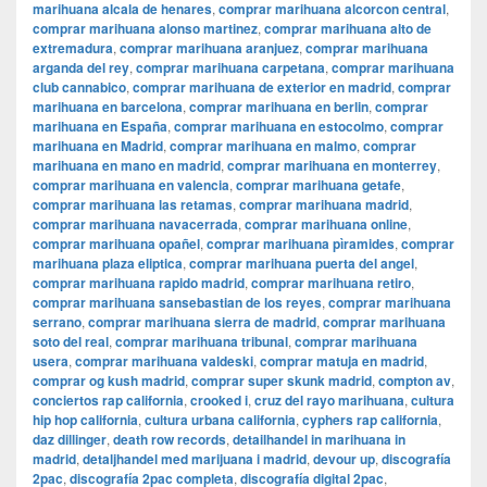
marihuana alcala de henares
,
comprar marihuana alcorcon central
,
comprar marihuana alonso martinez
,
comprar marihuana alto de
extremadura
,
comprar marihuana aranjuez
,
comprar marihuana
arganda del rey
,
comprar marihuana carpetana
,
comprar marihuana
club cannabico
,
comprar marihuana de exterior en madrid
,
comprar
marihuana en barcelona
,
comprar marihuana en berlin
,
comprar
marihuana en España
,
comprar marihuana en estocolmo
,
comprar
marihuana en Madrid
,
comprar marihuana en malmo
,
comprar
marihuana en mano en madrid
,
comprar marihuana en monterrey
,
comprar marihuana en valencia
,
comprar marihuana getafe
,
comprar marihuana las retamas
,
comprar marihuana madrid
,
comprar marihuana navacerrada
,
comprar marihuana online
,
comprar marihuana opañel
,
comprar marihuana pìramides
,
comprar
marihuana plaza eliptica
,
comprar marihuana puerta del angel
,
comprar marihuana rapido madrid
,
comprar marihuana retiro
,
comprar marihuana sansebastian de los reyes
,
comprar marihuana
serrano
,
comprar marihuana sierra de madrid
,
comprar marihuana
soto del real
,
comprar marihuana tribunal
,
comprar marihuana
usera
,
comprar marihuana valdeski
,
comprar matuja en madrid
,
comprar og kush madrid
,
comprar super skunk madrid
,
compton av
,
conciertos rap california
,
crooked i
,
cruz del rayo marihuana
,
cultura
hip hop california
,
cultura urbana california
,
cyphers rap california
,
daz dillinger
,
death row records
,
detailhandel in marihuana in
madrid
,
detaljhandel med marijuana i madrid
,
devour up
,
discografía
2pac
,
discografía 2pac completa
,
discografía digital 2pac
,