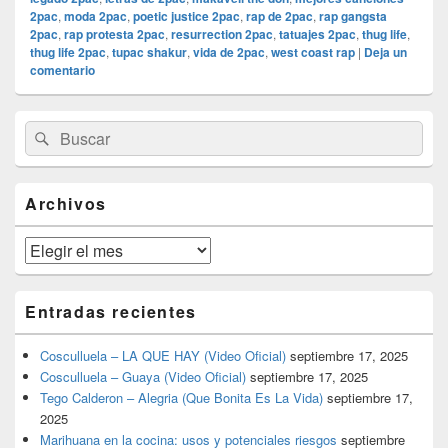
2pac
,
moda 2pac
,
poetic justice 2pac
,
rap de 2pac
,
rap gangsta
2pac
,
rap protesta 2pac
,
resurrection 2pac
,
tatuajes 2pac
,
thug life
,
thug life 2pac
,
tupac shakur
,
vida de 2pac
,
west coast rap
|
Deja un
comentario
El
Buscar
Buscar
área
por:
de
widget
barra
Archivos
lateral
primaria
Archivos
Entradas recientes
Cosculluela – LA QUE HAY (Video Oficial)
septiembre 17, 2025
Cosculluela – Guaya (Video Oficial)
septiembre 17, 2025
Tego Calderon – Alegria (Que Bonita Es La Vida)
septiembre 17,
2025
Marihuana en la cocina: usos y potenciales riesgos
septiembre