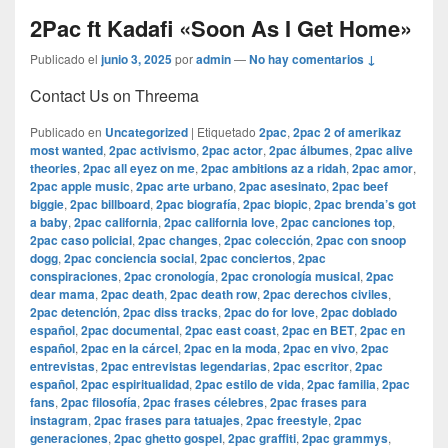
2Pac ft Kadafi «Soon As I Get Home»
Publicado el
junio 3, 2025
por
admin
—
No hay comentarios ↓
Contact Us on Threema
Publicado en
Uncategorized
|
Etiquetado
2pac
,
2pac 2 of amerikaz
most wanted
,
2pac activismo
,
2pac actor
,
2pac álbumes
,
2pac alive
theories
,
2pac all eyez on me
,
2pac ambitions az a ridah
,
2pac amor
,
2pac apple music
,
2pac arte urbano
,
2pac asesinato
,
2pac beef
biggie
,
2pac billboard
,
2pac biografía
,
2pac biopic
,
2pac brenda’s got
a baby
,
2pac california
,
2pac california love
,
2pac canciones top
,
2pac caso policial
,
2pac changes
,
2pac colección
,
2pac con snoop
dogg
,
2pac conciencia social
,
2pac conciertos
,
2pac
conspiraciones
,
2pac cronología
,
2pac cronología musical
,
2pac
dear mama
,
2pac death
,
2pac death row
,
2pac derechos civiles
,
2pac detención
,
2pac diss tracks
,
2pac do for love
,
2pac doblado
español
,
2pac documental
,
2pac east coast
,
2pac en BET
,
2pac en
español
,
2pac en la cárcel
,
2pac en la moda
,
2pac en vivo
,
2pac
entrevistas
,
2pac entrevistas legendarias
,
2pac escritor
,
2pac
español
,
2pac espiritualidad
,
2pac estilo de vida
,
2pac familia
,
2pac
fans
,
2pac filosofía
,
2pac frases célebres
,
2pac frases para
instagram
,
2pac frases para tatuajes
,
2pac freestyle
,
2pac
generaciones
,
2pac ghetto gospel
,
2pac graffiti
,
2pac grammys
,