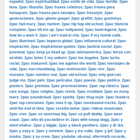
español
,
2pac espiritualidad
,
2pac estilo de vida
,
2pac familia
,
2pac
fans
,
2pac filosofía
,
2pac frases célebres
,
2pac frases para
instagram
,
2pac frases para tatuajes
,
2pac freestyle
,
2pac
generaciones
,
2pac ghetto gospel
,
2pac graffiti
,
2pac grammys
,
2pac hail mary
,
2pac harlem
,
2pac hip hop old school
,
2pac historia
completa
,
2pac hit em up
,
2pac hollywood
,
2pac hood legend
,
2pac
how do u want it
,
2pac i ain’t mad at cha
,
2pac if my homie calls
,
2pac illuminati
,
2pac impacto global
,
2pac influencia cultural
,
2pac
inspiración
,
2pac inspirational quotes
,
2pac justicia social
,
2pac
juventud
,
2pac keep ya head up
,
2pac latinoamérica
,
2pac letras con
sentido
,
2pac letter 2 my unborn
,
2pac los ángeles
,
2pac lucha
racial
,
2pac makaveli
,
2pac me against the world
,
2pac mensajes de
vida
,
2pac merchandising
,
2pac motivación
,
2pac mtv
,
2pac
murales
,
2pac nombre real
,
2pac old school
,
2pac only god can
judge me
,
2pac pain
,
2pac películas
,
2pac poesía
,
2pac política
,
2pac
posters
,
2pac premios
,
2pac provocaciones
,
2pac rap clásico
,
2pac
rare songs
,
2pac religión
,
2pac remix
,
2pac rivalidad
,
2pac so many
tears
,
2pac soundcloud
,
2pac spotify
,
2pac thug style
,
2pac tiradera
,
2pac top canciones
,
2pac toss it up
,
2pac unreleased tracks
,
2pac
until the end of time
,
2pac versión latina
,
2pac videos musicales
,
2pac vive
,
2pac vs notorious big
,
2pac vs puff daddy
,
2pac west
coast
,
2pac who do you believe in
,
2pac with snoop dogg
,
2pac y
afeni shakur
,
2pac y biggie
,
2pac y black panthers
,
2pac y dr dre
,
2pac y eazy-e
,
2pac y eminem
,
2pac y ice cube
,
2pac y jail
,
2pac y
madre
,
2pac y su crew
,
2pac youtube
,
ab-soul
,
aftermath records
,