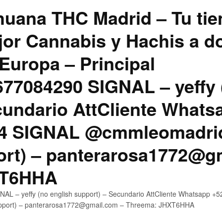
uana THC Madrid – Tu tie
jor Cannabis y Hachis a do
Europa – Principal
7084290 SIGNAL – yeffy 
cundario AttCliente Whats
4 SIGNAL @cmmleomadrid
ort) – panterarosa1772@g
XT6HHA
AL – yeffy (no english support) – Secundario AttCliente Whatsapp
upport) – panterarosa1772@gmail.com – Threema: JHXT6HHA