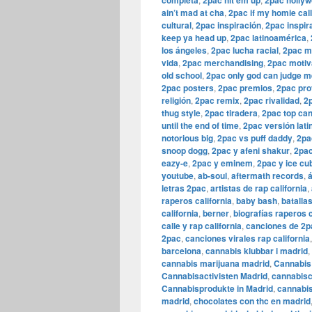
completa
2pac hit em up
2pac holly
ain’t mad at cha
,
2pac if my homie cal
cultural
,
2pac inspiración
,
2pac inspir
keep ya head up
,
2pac latinoamérica
,
los ángeles
,
2pac lucha racial
,
2pac m
vida
,
2pac merchandising
,
2pac motiv
old school
,
2pac only god can judge m
2pac posters
,
2pac premios
,
2pac pr
religión
,
2pac remix
,
2pac rivalidad
,
2
thug style
,
2pac tiradera
,
2pac top ca
until the end of time
,
2pac versión lati
notorious big
,
2pac vs puff daddy
,
2pa
snoop dogg
,
2pac y afeni shakur
,
2pac
eazy-e
,
2pac y eminem
,
2pac y ice cu
youtube
,
ab-soul
,
aftermath records
,
letras 2pac
,
artistas de rap california
,
raperos california
,
baby bash
,
batallas
california
,
berner
,
biografías raperos c
calle y rap california
,
canciones de 2p
2pac
,
canciones virales rap california
barcelona
,
cannabis klubbar i madrid
,
cannabis marijuana madrid
,
Cannabis 
Cannabisactivisten Madrid
,
cannabisc
Cannabisprodukte in Madrid
,
cannabis
madrid
,
chocolates con thc en madrid