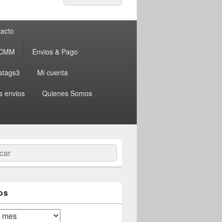
por:
acto
 CMM
Envios & Pago
atags3
Mi cuenta
s envios
Quienes Somos
ar
os