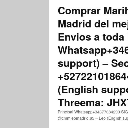
Comprar Marih
Madrid del me
Envios a toda 
Whatsapp+3467
support) – Se
+52722101864
(English supp
Threema: JH
Principal Whatsapp+34677084290 SIGN
@cmmleomadrid.65 – Leo (English s