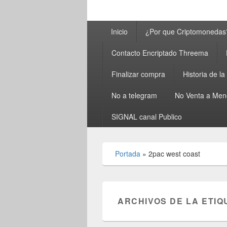
Menú
Inicio
¿Por que Criptomonedas
principal
Contacto Encriptado Threema
Finalizar compra
Historia de l
No a telegram
No Venta a Men
SIGNAL canal Publico
Portada
»
2pac west coast
ARCHIVOS DE LA ETIQ