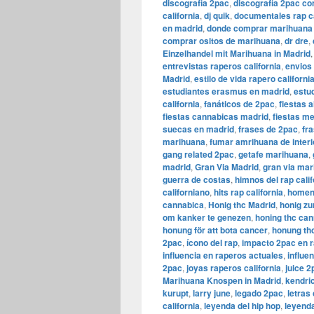
discografía 2pac
,
discografía 2pac co
california
,
dj quik
,
documentales rap ca
en madrid
,
donde comprar marihuana
comprar ositos de marihuana
,
dr dre
,
Einzelhandel mit Marihuana in Madrid
entrevistas raperos california
,
envios
Madrid
,
estilo de vida rapero californi
estudiantes erasmus en madrid
,
estud
california
,
fanáticos de 2pac
,
fiestas 
fiestas cannabicas madrid
,
fiestas m
suecas en madrid
,
frases de 2pac
,
fra
marihuana
,
fumar amrihuana de interi
gang related 2pac
,
getafe marihuana
,
madrid
,
​​Gran Via Madrid
,
gran via ma
guerra de costas
,
himnos del rap cali
californiano
,
hits rap california
,
homen
cannabica
,
Honig thc Madrid
,
honig zu
om kanker te genezen
,
honing thc ca
honung för att bota cancer
,
honung th
2pac
,
ícono del rap
,
impacto 2pac en 
influencia en raperos actuales
,
influe
2pac
,
joyas raperos california
,
juice 2
Marihuana Knospen in Madrid
,
kendri
kurupt
,
larry june
,
legado 2pac
,
letras 
california
,
leyenda del hip hop
,
leyenda