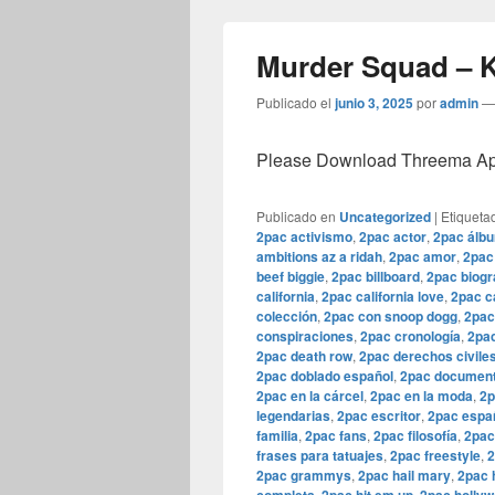
Murder Squad – 
Publicado el
junio 3, 2025
por
admin
Please Download Threema Appt
Publicado en
Uncategorized
|
Etiqueta
2pac activismo
,
2pac actor
,
2pac álb
ambitions az a ridah
,
2pac amor
,
2pac
beef biggie
,
2pac billboard
,
2pac biogr
california
,
2pac california love
,
2pac c
colección
,
2pac con snoop dogg
,
2pac
conspiraciones
,
2pac cronología
,
2pac
2pac death row
,
2pac derechos civile
2pac doblado español
,
2pac document
2pac en la cárcel
,
2pac en la moda
,
2p
legendarias
,
2pac escritor
,
2pac espa
familia
,
2pac fans
,
2pac filosofía
,
2pac
frases para tatuajes
,
2pac freestyle
,
2
2pac grammys
,
2pac hail mary
,
2pac 
,
,