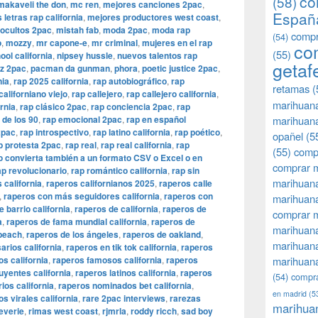
co
(58)
makaveli the don
,
mc ren
,
mejores canciones 2pac
,
Españ
 letras rap california
,
mejores productores west coast
,
ocultos 2pac
,
mistah fab
,
moda 2pac
,
moda rap
compr
(54)
o
,
mozzy
,
mr capone-e
,
mr criminal
,
mujeres en el rap
co
(55)
ol california
,
nipsey hussle
,
nuevos talentos rap
getaf
z 2pac
,
pacman da gunman
,
phora
,
poetic justice 2pac
,
nia
,
rap 2025 california
,
rap autobiográfico
,
rap
retamas
(
californiano viejo
,
rap callejero
,
rap callejero california
,
marihuan
ornia
,
rap clásico 2pac
,
rap conciencia 2pac
,
rap
 de los 90
,
rap emocional 2pac
,
rap en español
marihuana
2pac
,
rap introspectivo
,
rap latino california
,
rap poético
,
opañel
(5
p protesta 2pac
,
rap real
,
rap real california
,
rap
(55)
comp
lo convierta también a un formato CSV o Excel o en
comprar m
ap revolucionario
,
rap romántico california
,
rap sin
marihuana
 california
,
raperos californianos 2025
,
raperos calle
,
raperos con más seguidores california
,
raperos con
marihuana
 barrio california
,
raperos de california
,
raperos de
comprar 
a
,
raperos de fama mundial california
,
raperos de
marihuana
 beach
,
raperos de los ángeles
,
raperos de oakland
,
marihuana
rios california
,
raperos en tik tok california
,
raperos
os california
,
raperos famosos california
,
raperos
marihuana
uyentes california
,
raperos latinos california
,
raperos
(54)
compra
ios california
,
raperos nominados bet california
,
en madrid
(5
s virales california
,
rare 2pac interviews
,
rarezas
marihua
everie
,
rimas west coast
,
rjmrla
,
roddy ricch
,
sad boy