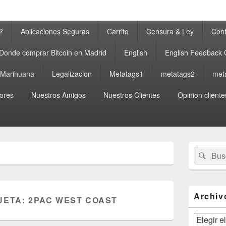
?
Aplicaciones Seguras
Carrito
Censura & Ley
Cont
Donde comprar Bitcoin en Madrid
English
English Feedback
a Marihuana
Legalizacion
Metatags1
metatags2
met
ores
Nuestros Amigos
Nuestros Clientes
Opinion cliente
El
Buscar
Busc
área
por:
de
widget
barra
lateral
Archiv
UETA:
2PAC WEST COAST
primaria
Archivos