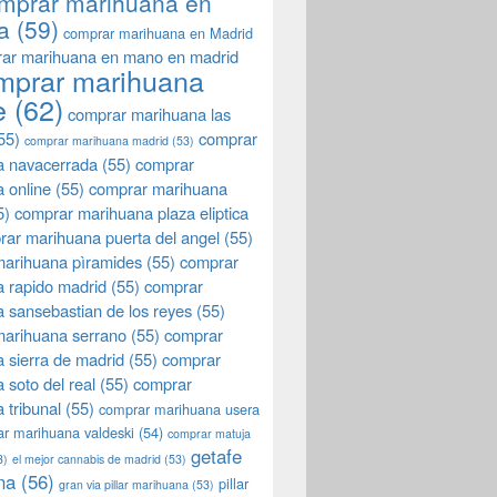
mprar marihuana en
a
(59)
comprar marihuana en Madrid
ar marihuana en mano en madrid
mprar marihuana
e
(62)
comprar marihuana las
55)
comprar
comprar marihuana madrid
(53)
a navacerrada
(55)
comprar
 online
(55)
comprar marihuana
5)
comprar marihuana plaza eliptica
rar marihuana puerta del angel
(55)
arihuana pìramides
(55)
comprar
 rapido madrid
(55)
comprar
 sansebastian de los reyes
(55)
marihuana serrano
(55)
comprar
 sierra de madrid
(55)
comprar
 soto del real
(55)
comprar
 tribunal
(55)
comprar marihuana usera
r marihuana valdeski
(54)
comprar matuja
getafe
3)
el mejor cannabis de madrid
(53)
na
(56)
pillar
gran via pillar marihuana
(53)