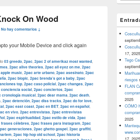
Knock On Wood
Entrad
—
No hay comentarios ↓
Coscull
septiem
o your Mobile Device and click again
Coscullu
17, 202
Tego Cal
do
03 greedo
,
2pac
,
2pac 2 of amerikaz most wanted
,
septiem
umes
,
2pac alive theories
,
2pac all eyez on me
,
2pac
 apple music
,
2pac arte urbano
,
2pac asesinato
,
2pac
Marihuan
afía
,
2pac biopic
,
2pac brenda’s got a baby
,
2pac
riesgos
anciones top
,
2pac caso policial
,
2pac changes
,
2pac
FLAN C
 conciencia social
,
2pac conciertos
,
2pac
comprar
 cronología musical
,
2pac dear mama
,
2pac death
,
2025
s
,
2pac detención
,
2pac diss tracks
,
2pac do for love
,
CÓMO H
al
,
2pac east coast
,
2pac en BET
,
2pac en español
,
ac en vivo
,
2pac entrevistas
,
2pac entrevistas
comprar
ñol
,
2pac espiritualidad
,
2pac estilo de vida
,
2pac
2025
 frases célebres
,
2pac frases para instagram
,
2pac
Mantequ
pac generaciones
,
2pac ghetto gospel
,
2pac graffiti
,
www.com
harlem
,
2pac hip hop old school
,
2pac historia
17, 202
,
,
,