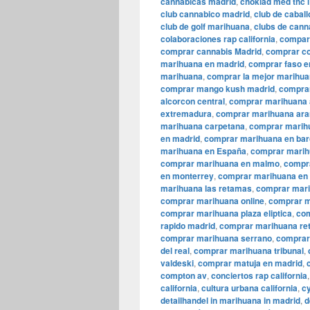
cannabicas madrid
,
choklad med thc 
club cannabico madrid
,
club de cabal
club de golf marihuana
,
clubs de cann
colaboraciones rap california
,
compar
comprar cannabis Madrid
,
comprar co
marihuana en madrid
,
comprar faso e
marihuana
,
comprar la mejor marihua
comprar mango kush madrid
,
comprar
alcorcon central
,
comprar marihuana 
extremadura
,
comprar marihuana ara
marihuana carpetana
,
comprar marih
en madrid
,
comprar marihuana en bar
marihuana en España
,
comprar marih
comprar marihuana en malmo
,
compr
en monterrey
,
comprar marihuana en 
marihuana las retamas
,
comprar mari
comprar marihuana online
,
comprar m
comprar marihuana plaza eliptica
,
com
rapido madrid
,
comprar marihuana ret
comprar marihuana serrano
,
comprar
del real
,
comprar marihuana tribunal
,
valdeski
,
comprar matuja en madrid
,
compton av
,
conciertos rap california
california
,
cultura urbana california
,
cy
detailhandel in marihuana in madrid
,
d