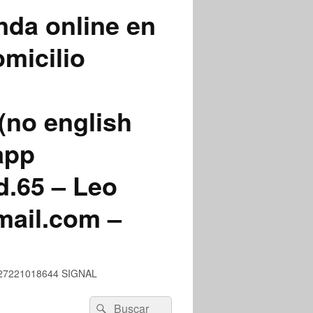
nda online en
micilio
(no english
app
.65 – Leo
mail.com –
 +527221018644 SIGNAL
Buscar
Buscar