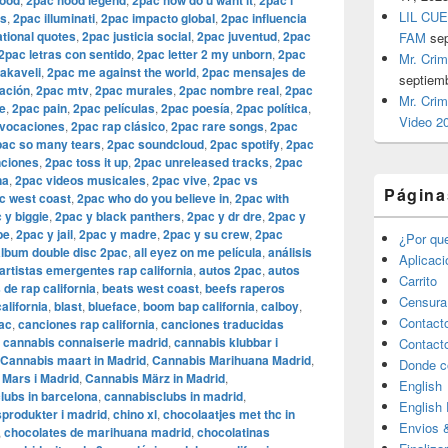
wood
2pac hood legend
2pac how do u want it
2pac i
LIL CUE
ls
,
2pac illuminati
,
2pac impacto global
,
2pac influencia
ational quotes
,
2pac justicia social
,
2pac juventud
,
2pac
FAM
se
2pac letras con sentido
,
2pac letter 2 my unborn
,
2pac
Mr. Crim
akaveli
,
2pac me against the world
,
2pac mensajes de
septiem
ación
,
2pac mtv
,
2pac murales
,
2pac nombre real
,
2pac
Mr. Crim
e
,
2pac pain
,
2pac películas
,
2pac poesía
,
2pac política
,
Video 2
ovocaciones
,
2pac rap clásico
,
2pac rare songs
,
2pac
pac so many tears
,
2pac soundcloud
,
2pac spotify
,
2pac
nciones
,
2pac toss it up
,
2pac unreleased tracks
,
2pac
na
,
2pac videos musicales
,
2pac vive
,
2pac vs
Página
c west coast
,
2pac who do you believe in
,
2pac with
 y biggie
,
2pac y black panthers
,
2pac y dr dre
,
2pac y
be
,
2pac y jail
,
2pac y madre
,
2pac y su crew
,
2pac
¿Por qu
álbum double disc 2pac
,
all eyez on me película
,
análisis
Aplicac
artistas emergentes rap california
,
autos 2pac
,
autos
Carrito
 de rap california
,
beats west coast
,
beefs raperos
Censura
alifornia
,
blast
,
blueface
,
boom bap california
,
calboy
,
Contact
ac
,
canciones rap california
,
canciones traducidas
,
cannabis connaiserie madrid
,
cannabis klubbar i
Contact
Cannabis maart in Madrid
,
Cannabis Marihuana Madrid
,
Donde c
Mars i Madrid
,
Cannabis März in Madrid
,
English
lubs in barcelona
,
cannabisclubs in madrid
,
English
produkter i madrid
,
chino xl
,
chocolaatjes met thc in
Envios 
,
chocolates de marihuana madrid
,
chocolatinas