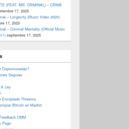
TE (FEAT. MR. CRIMINAL) – CRIME
ptiembre 17, 2025
inal – Longevity (Music Video 2020)
bre 17, 2025
inal – Criminal Mentality (Official Music
011)
septiembre 17, 2025
s
e Criptomonedas?
iones Seguras
 & Ley
o
o Encriptado Threema
omprar Bitcoin en Madrid
 Feedback CMM
& Pago