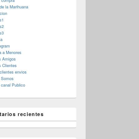
r compra
 de la Marihuana
cion
s1
s2
s3
ta
legram
a a Menores
s Amigos
 Clientes
clientes envios
s Somos
canal Publico
arios recientes