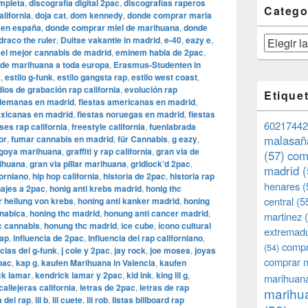
mpleta
,
discografía digital 2pac
,
discografías raperos
Catego
lifornia
,
doja cat
,
dom kennedy
,
donde comprar maria
 en españa
,
donde comprar miel de marihuana
,
donde
draco the ruler
,
Duitse vakantie in madrid
,
e-40
,
eazy e
,
Categorías
,
el mejor cannabis de madrid
,
eminem habla de 2pac
,
 de marihuana a toda europa
,
Erasmus-Studenten in
a
,
estilo g-funk
,
estilo gangsta rap
,
estilo west coast
,
ios de grabación rap california
,
evolución rap
Etique
alemanas en madrid
,
fiestas americanas en madrid
,
exicanas en madrid
,
fiestas noruegas en madrid
,
fiestas
60217442
ses rap california
,
freestyle california
,
fuenlabrada
malasañ
or
,
fumar cannabis en madrid
,
für Cannabis
,
g eazy
,
goya marihuana
,
graffiti y rap california
,
gran via de
(57)
com
rihuana
,
gran via pillar marihuana
,
gridlock’d 2pac
,
madrid
(
forniano
,
hip hop california
,
historia de 2pac
,
historia rap
henares
(
ajes a 2pac
,
honig anti krebs madrid
,
honig thc
central
(5
r heilung von krebs
,
honing anti kanker madrid
,
honing
nnabica
,
honing thc madrid
,
honung anti cancer madrid
,
martinez
(
c cannabis
,
honung thc madrid
,
ice cube
,
ícono cultural
extremad
rap
,
influencia de 2pac
,
influencia del rap californiano
,
compr
(54)
ncias del g-funk
,
j cole y 2pac
,
jay rock
,
joe moses
,
joyas
comprar 
pac
,
kap g
,
kaufen Marihuana in Valencia
,
kaufen
ck lamar
,
kendrick lamar y 2pac
,
kid ink
,
king lil g
,
marihuana
callejeras california
,
letras de 2pac
,
letras de rap
marihua
 del rap
,
lil b
,
lil cuete
,
lil rob
,
listas billboard rap