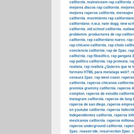
california
,
mainstream rap california
,
mejores discos rap california
,
mejores
mejores raperos california
,
mensajes 
california
,
movimiento rap californian
californiano
,
n.w.a
,
nate dogg
,
new scho
california
,
old school california
,
outlaw
problemm
,
productores de rap califor
california
,
rap californiano nuevo
,
rap 
rap chicano california
,
rap cholo calif
conciencia california
,
rap de 2pac
,
rap
california
,
rap filosófico
,
rap gangsta 
rap político california
,
rap protesta
,
ra
realista
,
rap realista ¿Quieres que te 
formato HTML para metatags web?
,
r
censura 2pac
,
rap west coast
,
raperas
california
,
raperos chicanos california
premios grammy california
,
raperos de
compton
,
raperos de estudio californi
instagram california
,
raperos de long
raperos de san diego
,
raperos empresa
en youtube california
,
raperos fallecid
independientes california
,
raperos infl
mexicanos california
,
raperos millonar
raperos underground california
,
rapero
2pac
,
reason tde
,
resurrection 2pac
,
r