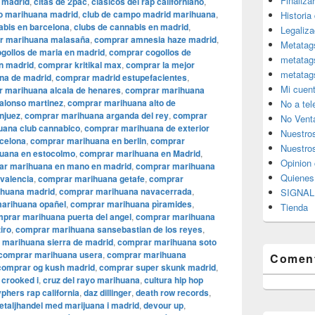
Finaliza
i madrid
,
citas de 2pac
,
clásicos del rap californiano
,
lo marihuana madrid
,
club de campo madrid marihuana
,
Historia
abis en barcelona
,
clubs de cannabis en madrid
,
Legaliza
r marihuana malasaña
,
comprar amnesia haze madrid
,
Metatag
gollos de maria en madrid
,
comprar cogollos de
metatag
n madrid
,
comprar kritikal max
,
comprar la mejor
metatag
na de madrid
,
comprar madrid estupefacientes
,
Mi cuen
 marihuana alcala de henares
,
comprar marihuana
alonso martinez
,
comprar marihuana alto de
No a te
njuez
,
comprar marihuana arganda del rey
,
comprar
No Vent
uana club cannabico
,
comprar marihuana de exterior
Nuestro
celona
,
comprar marihuana en berlin
,
comprar
Nuestros
uana en estocolmo
,
comprar marihuana en Madrid
,
Opinion 
ar marihuana en mano en madrid
,
comprar marihuana
Quiene
valencia
,
comprar marihuana getafe
,
comprar
huana madrid
,
comprar marihuana navacerrada
,
SIGNAL 
arihuana opañel
,
comprar marihuana pìramides
,
Tienda
prar marihuana puerta del angel
,
comprar marihuana
iro
,
comprar marihuana sansebastian de los reyes
,
 marihuana sierra de madrid
,
comprar marihuana soto
comprar marihuana usera
,
comprar marihuana
Coment
comprar og kush madrid
,
comprar super skunk madrid
,
,
crooked i
,
cruz del rayo marihuana
,
cultura hip hop
phers rap california
,
daz dillinger
,
death row records
,
etaljhandel med marijuana i madrid
,
devour up
,