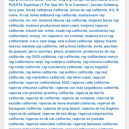
PUERTA Espiritual (Y Por Qué NO Te lo Cuentan) | Jacobo Grinberg
,
larry june
,
letras callejeras california
,
letras de rap california
,
lil b
,
lil
cuete
,
lil rob
,
listas billboard rap california
,
mainstream rap
california
,
mc ren
,
mejores discos rap california
,
mejores letras rap
california
,
mejores productores west coast
,
mejores raperos
california
,
mistah fab
,
mitos
,
moda rap california
,
movimiento rap
californiano
,
mozzy
,
mr capone-e
,
mr criminal
,
mujeres en el rap
californiano
,
n.w.a
,
nate dogg
,
new school california
,
nipsey hussle
,
nuevos talentos rap california
,
old school california
,
ovnis
,
pacman
da gunman
,
perro sanchez
,
phora
,
problemm
,
productores de rap
california
,
rap 2025 california
,
rap california
,
rap californiano nuevo
,
rap californiano viejo
,
rap callejero california
,
rap chicano california
,
rap cholo california
,
rap conciencia california
,
rap en español
california
,
rap latino california
,
rap político california
,
rap real
california
,
rap romántico california
,
rap west coast
,
raperas
california
,
raperos californianos 2025
,
raperos calle california
,
raperos chicanos california
,
raperos con más seguidores california
,
raperos con premios grammy california
,
raperos de barrio
california
,
raperos de california
,
raperos de compton
,
raperos de
estudio california
,
raperos de fama mundial california
,
raperos de
instagram california
,
raperos de long beach
,
raperos de los ángeles
,
raperos de oakland
,
raperos de san diego
,
raperos empresarios
california
,
raperos en tik tok california
,
raperos en youtube
california
,
raperos fallecidos california
,
raperos famosos california
,
,
,