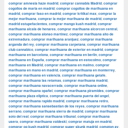
comprar amnesia haze madrid
,
comprar cannabis Madrid
,
comprar
cogollos de maria en madrid
,
comprar cogollos de marihuana en
madrid
,
comprar faso en madrid
,
comprar kritikal max
,
comprar la
mejor marihuana
,
comprar la mejor marihuana de madrid
,
comprar
madrid estupefacientes
,
comprar mango kush madrid
,
comprar
marihuana alcala de henares
,
comprar marihuana alcorcon central
,
comprar marihuana alonso martinez
,
comprar marihuana alto de
extremadura
,
comprar marihuana aranjuez
,
comprar marihuana
arganda del rey
,
comprar marihuana carpetana
,
comprar marihuana
club cannabico
,
comprar marihuana de exterior en madrid
,
comprar
marihuana en barcelona
,
comprar marihuana en berlin
,
comprar
marihuana en España
,
comprar marihuana en estocolmo
,
comprar
marihuana en Madrid
,
comprar marihuana en malmo
,
comprar
marihuana en mano en madrid
,
comprar marihuana en monterrey
,
comprar marihuana en valencia
,
comprar marihuana getafe
,
comprar marihuana las retamas
,
comprar marihuana madrid
,
comprar marihuana navacerrada
,
comprar marihuana online
,
comprar marihuana opañel
,
comprar marihuana pìramides
,
comprar
marihuana plaza eliptica
,
comprar marihuana puerta del angel
,
comprar marihuana rapido madrid
,
comprar marihuana retiro
,
comprar marihuana sansebastian de los reyes
,
comprar marihuana
serrano
,
comprar marihuana sierra de madrid
,
comprar marihuana
soto del real
,
comprar marihuana tribunal
,
comprar marihuana
usera
,
comprar marihuana valdeski
,
comprar matuja en madrid
,
comprar og kush madrid
,
comprar super skunk madrid
,
compton av
,