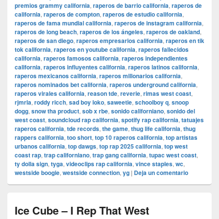
premios grammy california
,
raperos de barrio california
,
raperos de
california
,
raperos de compton
,
raperos de estudio california
,
raperos de fama mundial california
,
raperos de instagram california
,
raperos de long beach
,
raperos de los ángeles
,
raperos de oakland
,
raperos de san diego
,
raperos empresarios california
,
raperos en tik
tok california
,
raperos en youtube california
,
raperos fallecidos
california
,
raperos famosos california
,
raperos independientes
california
,
raperos influyentes california
,
raperos latinos california
,
raperos mexicanos california
,
raperos millonarios california
,
raperos nominados bet california
,
raperos underground california
,
raperos virales california
,
reason tde
,
reverie
,
rimas west coast
,
rjmrla
,
roddy ricch
,
sad boy loko
,
saweetie
,
schoolboy q
,
snoop
dogg
,
snow tha product
,
sob x rbe
,
sonido californiano
,
sonido del
west coast
,
soundcloud rap california
,
spotify rap california
,
tatuajes
raperos california
,
tde records
,
the game
,
thug life california
,
thug
rappers california
,
too short
,
top 10 raperos california
,
top artistas
urbanos california
,
top dawgs
,
top rap 2025 california
,
top west
coast rap
,
trap californiano
,
trap gang california
,
tupac west coast
,
ty dolla sign
,
tyga
,
videoclips rap california
,
vince staples
,
wc
,
westside boogie
,
westside connection
,
yg
|
Deja un comentario
Ice Cube – I Rep That West