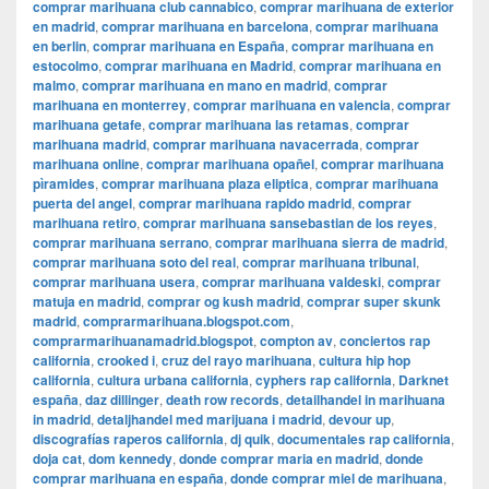
comprar marihuana club cannabico
,
comprar marihuana de exterior
en madrid
,
comprar marihuana en barcelona
,
comprar marihuana
en berlin
,
comprar marihuana en España
,
comprar marihuana en
estocolmo
,
comprar marihuana en Madrid
,
comprar marihuana en
malmo
,
comprar marihuana en mano en madrid
,
comprar
marihuana en monterrey
,
comprar marihuana en valencia
,
comprar
marihuana getafe
,
comprar marihuana las retamas
,
comprar
marihuana madrid
,
comprar marihuana navacerrada
,
comprar
marihuana online
,
comprar marihuana opañel
,
comprar marihuana
pìramides
,
comprar marihuana plaza eliptica
,
comprar marihuana
puerta del angel
,
comprar marihuana rapido madrid
,
comprar
marihuana retiro
,
comprar marihuana sansebastian de los reyes
,
comprar marihuana serrano
,
comprar marihuana sierra de madrid
,
comprar marihuana soto del real
,
comprar marihuana tribunal
,
comprar marihuana usera
,
comprar marihuana valdeski
,
comprar
matuja en madrid
,
comprar og kush madrid
,
comprar super skunk
madrid
,
comprarmarihuana.blogspot.com
,
comprarmarihuanamadrid.blogspot
,
compton av
,
conciertos rap
california
,
crooked i
,
cruz del rayo marihuana
,
cultura hip hop
california
,
cultura urbana california
,
cyphers rap california
,
Darknet
españa
,
daz dillinger
,
death row records
,
detailhandel in marihuana
in madrid
,
detaljhandel med marijuana i madrid
,
devour up
,
discografías raperos california
,
dj quik
,
documentales rap california
,
doja cat
,
dom kennedy
,
donde comprar maria en madrid
,
donde
comprar marihuana en españa
,
donde comprar miel de marihuana
,