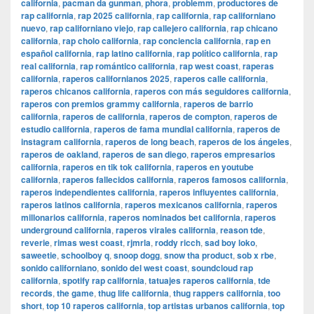
california
,
pacman da gunman
,
phora
,
problemm
,
productores de
rap california
,
rap 2025 california
,
rap california
,
rap californiano
nuevo
,
rap californiano viejo
,
rap callejero california
,
rap chicano
california
,
rap cholo california
,
rap conciencia california
,
rap en
español california
,
rap latino california
,
rap político california
,
rap
real california
,
rap romántico california
,
rap west coast
,
raperas
california
,
raperos californianos 2025
,
raperos calle california
,
raperos chicanos california
,
raperos con más seguidores california
,
raperos con premios grammy california
,
raperos de barrio
california
,
raperos de california
,
raperos de compton
,
raperos de
estudio california
,
raperos de fama mundial california
,
raperos de
instagram california
,
raperos de long beach
,
raperos de los ángeles
,
raperos de oakland
,
raperos de san diego
,
raperos empresarios
california
,
raperos en tik tok california
,
raperos en youtube
california
,
raperos fallecidos california
,
raperos famosos california
,
raperos independientes california
,
raperos influyentes california
,
raperos latinos california
,
raperos mexicanos california
,
raperos
millonarios california
,
raperos nominados bet california
,
raperos
underground california
,
raperos virales california
,
reason tde
,
reverie
,
rimas west coast
,
rjmrla
,
roddy ricch
,
sad boy loko
,
saweetie
,
schoolboy q
,
snoop dogg
,
snow tha product
,
sob x rbe
,
sonido californiano
,
sonido del west coast
,
soundcloud rap
california
,
spotify rap california
,
tatuajes raperos california
,
tde
records
,
the game
,
thug life california
,
thug rappers california
,
too
short
,
top 10 raperos california
,
top artistas urbanos california
,
top