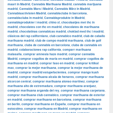
maart in Madrid
,
Cannabis Marihuana Madrid
,
cannabis marijuana
madrid
,
Cannabis Mars i Madrid
,
Cannabis März in Madrid
,
Cannabisactivisten Madrid
,
cannabisclubs in barcelona
,
cannabisclubs in madrid
,
Cannabisprodukte in Madrid
,
cannabisprodukter i madrid
,
chino xl
,
chocolaatjes met thc in
madrid
,
chocolates con thc en madrid
,
chocolates de marihuana
madrid
,
chocolatinas cannabicas madrid
,
choklad med thc i madrid
,
clásicos del rap californiano
,
club cannabico madrid
,
club de caballo
marihuana madrid
,
club de campo madrid marihuana
,
club de golf
marihuana
,
clubs de cannabis en barcelona
,
clubs de cannabis en
madrid
,
colaboraciones rap california
,
comparr marihuana
malasaña
,
comprar amnesia haze madrid
,
comprar cannabis
Madrid
,
comprar cogollos de maria en madrid
,
comprar cogollos de
marihuana en madrid
,
comprar faso en madrid
,
comprar kritikal
max
,
comprar la mejor marihuana
,
comprar la mejor marihuana de
madrid
,
comprar madrid estupefacientes
,
comprar mango kush
madrid
,
comprar marihuana alcala de henares
,
comprar marihuana
alcorcon central
,
comprar marihuana alonso martinez
,
comprar
marihuana alto de extremadura
,
comprar marihuana aranjuez
,
comprar marihuana arganda del rey
,
comprar marihuana carpetana
,
comprar marihuana club cannabico
,
comprar marihuana de exterior
en madrid
,
comprar marihuana en barcelona
,
comprar marihuana
en berlin
,
comprar marihuana en España
,
comprar marihuana en
estocolmo
,
comprar marihuana en Madrid
,
comprar marihuana en
,
,