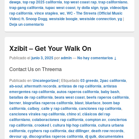
dawgs
,
top rap 2025 california
,
top west coast rap
,
trap californiano
,
trap gang california
,
tupac west coast
,
ty dolla sign
,
tyga
,
videoclips
rap california
,
vince staples
,
wc
,
WC - The Streets (Official Music
Video) ft. Snoop Dogg
,
westside boogie
,
westside connection
,
yg
|
Deja un comentario
Xzibit – Get Your Walk On
Publicado el
junio 3, 2025
por
admin
—
No hay comentarios ↓
Contact Us on Threema
Publicado en
Uncategorized
|
Etiquetado
03 greedo
,
2pac california
,
ab-soul
,
aftermath records
,
artistas de rap california
,
artistas
emergentes rap california
,
autos raperos california
,
baby bash
,
batallas de rap california
,
beats west coast
,
beefs raperos california
,
berner
,
biografías raperos california
,
blast
,
blueface
,
boom bap
california
,
calboy
,
calle y rap california
,
canciones rap california
,
canciones virales rap california
,
chino xl
,
clásicos del rap
californiano
,
colaboraciones rap california
,
compton av
,
conciertos
rap california
,
crooked i
,
cultura hip hop california
,
cultura urbana
california
,
cyphers rap california
,
daz dillinger
,
death row records
,
devour up
,
discografías raperos california
,
dj quik
,
documentales