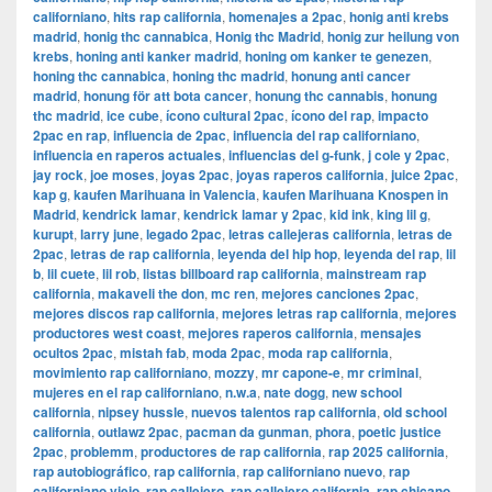
californiano
,
hits rap california
,
homenajes a 2pac
,
honig anti krebs
madrid
,
honig thc cannabica
,
Honig thc Madrid
,
honig zur heilung von
krebs
,
honing anti kanker madrid
,
honing om kanker te genezen
,
honing thc cannabica
,
honing thc madrid
,
honung anti cancer
madrid
,
honung för att bota cancer
,
honung thc cannabis
,
honung
thc madrid
,
ice cube
,
ícono cultural 2pac
,
ícono del rap
,
impacto
2pac en rap
,
influencia de 2pac
,
influencia del rap californiano
,
influencia en raperos actuales
,
influencias del g-funk
,
j cole y 2pac
,
jay rock
,
joe moses
,
joyas 2pac
,
joyas raperos california
,
juice 2pac
,
kap g
,
kaufen Marihuana in Valencia
,
kaufen Marihuana Knospen in
Madrid
,
kendrick lamar
,
kendrick lamar y 2pac
,
kid ink
,
king lil g
,
kurupt
,
larry june
,
legado 2pac
,
letras callejeras california
,
letras de
2pac
,
letras de rap california
,
leyenda del hip hop
,
leyenda del rap
,
lil
b
,
lil cuete
,
lil rob
,
listas billboard rap california
,
mainstream rap
california
,
makaveli the don
,
mc ren
,
mejores canciones 2pac
,
mejores discos rap california
,
mejores letras rap california
,
mejores
productores west coast
,
mejores raperos california
,
mensajes
ocultos 2pac
,
mistah fab
,
moda 2pac
,
moda rap california
,
movimiento rap californiano
,
mozzy
,
mr capone-e
,
mr criminal
,
mujeres en el rap californiano
,
n.w.a
,
nate dogg
,
new school
california
,
nipsey hussle
,
nuevos talentos rap california
,
old school
california
,
outlawz 2pac
,
pacman da gunman
,
phora
,
poetic justice
2pac
,
problemm
,
productores de rap california
,
rap 2025 california
,
rap autobiográfico
,
rap california
,
rap californiano nuevo
,
rap
californiano viejo
,
rap callejero
,
rap callejero california
,
rap chicano