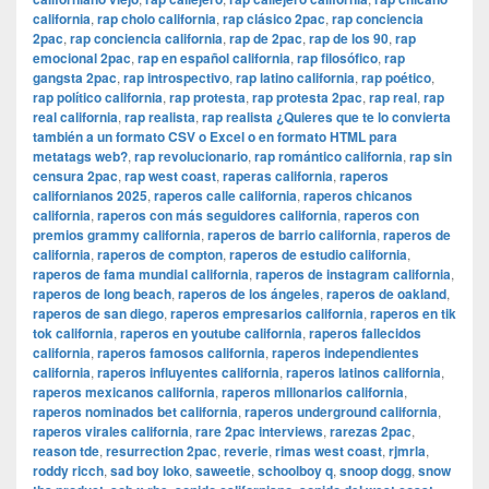
california
,
rap cholo california
,
rap clásico 2pac
,
rap conciencia
2pac
,
rap conciencia california
,
rap de 2pac
,
rap de los 90
,
rap
emocional 2pac
,
rap en español california
,
rap filosófico
,
rap
gangsta 2pac
,
rap introspectivo
,
rap latino california
,
rap poético
,
rap político california
,
rap protesta
,
rap protesta 2pac
,
rap real
,
rap
real california
,
rap realista
,
rap realista ¿Quieres que te lo convierta
también a un formato CSV o Excel o en formato HTML para
metatags web?
,
rap revolucionario
,
rap romántico california
,
rap sin
censura 2pac
,
rap west coast
,
raperas california
,
raperos
californianos 2025
,
raperos calle california
,
raperos chicanos
california
,
raperos con más seguidores california
,
raperos con
premios grammy california
,
raperos de barrio california
,
raperos de
california
,
raperos de compton
,
raperos de estudio california
,
raperos de fama mundial california
,
raperos de instagram california
,
raperos de long beach
,
raperos de los ángeles
,
raperos de oakland
,
raperos de san diego
,
raperos empresarios california
,
raperos en tik
tok california
,
raperos en youtube california
,
raperos fallecidos
california
,
raperos famosos california
,
raperos independientes
california
,
raperos influyentes california
,
raperos latinos california
,
raperos mexicanos california
,
raperos millonarios california
,
raperos nominados bet california
,
raperos underground california
,
raperos virales california
,
rare 2pac interviews
,
rarezas 2pac
,
reason tde
,
resurrection 2pac
,
reverie
,
rimas west coast
,
rjmrla
,
roddy ricch
,
sad boy loko
,
saweetie
,
schoolboy q
,
snoop dogg
,
snow