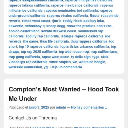
raperos independientes california
raperos influyentes california
raperos latinos california
,
raperos mexicanos california
,
raperos
millonarios california
,
raperos nominados bet california
,
raperos
underground california
,
raperos virales california
,
Rasta
,
reason tde
,
reverie
,
rimas west coast
,
rjmrla
,
roddy ricch
,
sad boy loko
,
saweetie
,
schoolboy q
,
snoop dogg
,
snow tha product
,
sob x rbe
,
sonido californiano
,
sonido del west coast
,
soundcloud rap
california
,
spotify rap california
,
tatuajes raperos california
,
tde
records
,
the game
,
thug life california
,
thug rappers california
,
too
short
,
top 10 raperos california
,
top artistas urbanos california
,
top
dawgs
,
top rap 2025 california
,
top west coast rap
,
trap californiano
,
trap gang california
,
tupac west coast
,
ty dolla sign
,
tyga
,
ufos
,
videoclips rap california
,
vince staples
,
wc
,
westside boogie
,
westside connection
,
yg
|
Deja un comentario
Compton’s Most Wanted – Hood Took
Me Under
Publicado el
junio 3, 2025
por
admin
—
No hay comentarios ↓
Contact Us on Threema
Publicado en
|
Etiquetado
,
,