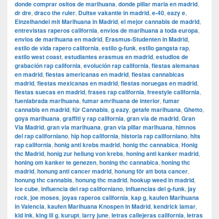
donde comprar ositos de marihuana
,
donde pillar maria en madrid
,
dr dre
,
draco the ruler
,
Duitse vakantie in madrid
,
e-40
,
eazy e
,
Einzelhandel mit Marihuana in Madrid
,
el mejor cannabis de madrid
,
entrevistas raperos california
,
envios de marihuana a toda europa
,
envios de marihuana en madrid
,
Erasmus-Studenten in Madrid
,
estilo de vida rapero california
,
estilo g-funk
,
estilo gangsta rap
,
estilo west coast
,
estudiantes erasmus en madrid
,
estudios de
grabación rap california
,
evolución rap california
,
fiestas alemanas
en madrid
,
fiestas americanas en madrid
,
fiestas cannabicas
madrid
,
fiestas mexicanas en madrid
,
fiestas noruegas en madrid
,
fiestas suecas en madrid
,
frases rap california
,
freestyle california
,
fuenlabrada marihuana
,
fumar amrihuana de interior
,
fumar
cannabis en madrid
,
für Cannabis
,
g eazy
,
getafe marihuana
,
Ghetto
,
goya marihuana
,
graffiti y rap california
,
gran via de madrid
,
​​Gran
Via Madrid
,
gran via marihuana
,
gran via pillar marihuana
,
himnos
del rap californiano
,
hip hop california
,
historia rap californiano
,
hits
rap california
,
honig anti krebs madrid
,
honig thc cannabica
,
Honig
thc Madrid
,
honig zur heilung von krebs
,
honing anti kanker madrid
,
honing om kanker te genezen
,
honing thc cannabica
,
honing thc
madrid
,
honung anti cancer madrid
,
honung för att bota cancer
,
honung thc cannabis
,
honung thc madrid
,
hookup weed in madrid
,
ice cube
,
influencia del rap californiano
,
influencias del g-funk
,
jay
rock
,
joe moses
,
joyas raperos california
,
kap g
,
kaufen Marihuana
in Valencia
,
kaufen Marihuana Knospen in Madrid
,
kendrick lamar
,
kid ink
,
king lil g
,
kurupt
,
larry june
,
letras callejeras california
,
letras