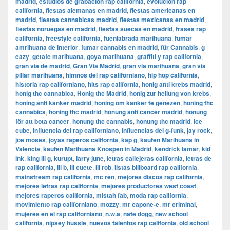
madrid
,
estudios de grabación rap california
,
evolución rap
california
,
fiestas alemanas en madrid
,
fiestas americanas en
madrid
,
fiestas cannabicas madrid
,
fiestas mexicanas en madrid
,
fiestas noruegas en madrid
,
fiestas suecas en madrid
,
frases rap
california
,
freestyle california
,
fuenlabrada marihuana
,
fumar
amrihuana de interior
,
fumar cannabis en madrid
,
für Cannabis
,
g
eazy
,
getafe marihuana
,
goya marihuana
,
graffiti y rap california
,
gran via de madrid
,
​​Gran Via Madrid
,
gran via marihuana
,
gran via
pillar marihuana
,
himnos del rap californiano
,
hip hop california
,
historia rap californiano
,
hits rap california
,
honig anti krebs madrid
,
honig thc cannabica
,
Honig thc Madrid
,
honig zur heilung von krebs
,
honing anti kanker madrid
,
honing om kanker te genezen
,
honing thc
cannabica
,
honing thc madrid
,
honung anti cancer madrid
,
honung
för att bota cancer
,
honung thc cannabis
,
honung thc madrid
,
ice
cube
,
influencia del rap californiano
,
influencias del g-funk
,
jay rock
,
joe moses
,
joyas raperos california
,
kap g
,
kaufen Marihuana in
Valencia
,
kaufen Marihuana Knospen in Madrid
,
kendrick lamar
,
kid
ink
,
king lil g
,
kurupt
,
larry june
,
letras callejeras california
,
letras de
rap california
,
lil b
,
lil cuete
,
lil rob
,
listas billboard rap california
,
mainstream rap california
,
mc ren
,
mejores discos rap california
,
mejores letras rap california
,
mejores productores west coast
,
mejores raperos california
,
mistah fab
,
moda rap california
,
movimiento rap californiano
,
mozzy
,
mr capone-e
,
mr criminal
,
mujeres en el rap californiano
,
n.w.a
,
nate dogg
,
new school
california
,
nipsey hussle
,
nuevos talentos rap california
,
old school