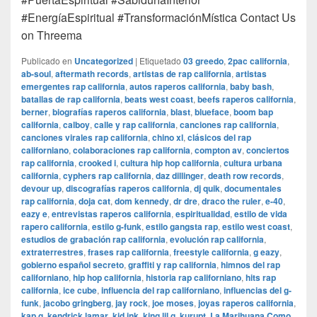
#EnergíaEspiritual #TransformaciónMística Contact Us
on Threema
Publicado en
Uncategorized
|
Etiquetado
03 greedo
,
2pac california
,
ab-soul
,
aftermath records
,
artistas de rap california
,
artistas
emergentes rap california
,
autos raperos california
,
baby bash
,
batallas de rap california
,
beats west coast
,
beefs raperos california
,
berner
,
biografías raperos california
,
blast
,
blueface
,
boom bap
california
,
calboy
,
calle y rap california
,
canciones rap california
,
canciones virales rap california
,
chino xl
,
clásicos del rap
californiano
,
colaboraciones rap california
,
compton av
,
conciertos
rap california
,
crooked i
,
cultura hip hop california
,
cultura urbana
california
,
cyphers rap california
,
daz dillinger
,
death row records
,
devour up
,
discografías raperos california
,
dj quik
,
documentales
rap california
,
doja cat
,
dom kennedy
,
dr dre
,
draco the ruler
,
e-40
,
eazy e
,
entrevistas raperos california
,
espiritualidad
,
estilo de vida
rapero california
,
estilo g-funk
,
estilo gangsta rap
,
estilo west coast
,
estudios de grabación rap california
,
evolución rap california
,
extraterrestres
,
frases rap california
,
freestyle california
,
g eazy
,
gobierno español secreto
,
graffiti y rap california
,
himnos del rap
californiano
,
hip hop california
,
historia rap californiano
,
hits rap
california
,
ice cube
,
influencia del rap californiano
,
influencias del g-
funk
,
jacobo gringberg
,
jay rock
,
joe moses
,
joyas raperos california
,
kap g
,
kendrick lamar
,
kid ink
,
king lil g
,
kurupt
,
La Marihuana Como