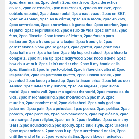
2pac dear mama
,
2pac death
,
2pac death row
,
2pac derechos
civiles
,
2pac detención
,
2pac diss tracks
,
2pac do for love
,
2pac
doblado español
,
2pac documental
,
2pac east coast
,
2pac en BET
,
2pac en español
,
2pac en la cárcel
,
2pac en la moda
,
2pac en vivo
,
2pac entrevistas
,
2pac entrevistas legendarias
,
2pac escritor
,
2pac
español
,
2pac espiritualidad
,
2pac estilo de vida
,
2pac familia
,
2pac
fans
,
2pac filosofía
,
2pac frases célebres
,
2pac frases para
instagram
,
2pac frases para tatuajes
,
2pac freestyle
,
2pac
generaciones
,
2pac ghetto gospel
,
2pac graffiti
,
2pac grammys
,
2pac hail mary
,
2pac harlem
,
2pac hip hop old school
,
2pac historia
completa
,
2pac hit em up
,
2pac hollywood
,
2pac hood legend
,
2pac
how do u want it
,
2pac i ain’t mad at cha
,
2pac if my homie calls
,
2pac illuminati
,
2pac impacto global
,
2pac influencia cultural
,
2pac
inspiración
,
2pac inspirational quotes
,
2pac justicia social
,
2pac
juventud
,
2pac keep ya head up
,
2pac latinoamérica
,
2pac letras con
sentido
,
2pac letter 2 my unborn
,
2pac los ángeles
,
2pac lucha
racial
,
2pac makaveli
,
2pac me against the world
,
2pac mensajes de
vida
,
2pac merchandising
,
2pac motivación
,
2pac mtv
,
2pac
murales
,
2pac nombre real
,
2pac old school
,
2pac only god can
judge me
,
2pac pain
,
2pac películas
,
2pac poesía
,
2pac política
,
2pac
posters
,
2pac premios
,
2pac provocaciones
,
2pac rap clásico
,
2pac
rare songs
,
2pac religión
,
2pac remix
,
2pac rivalidad
,
2pac so many
tears
,
2pac soundcloud
,
2pac spotify
,
2pac thug style
,
2pac tiradera
,
2pac top canciones
,
2pac toss it up
,
2pac unreleased tracks
,
2pac
until the end of time
,
2pac versión latina
,
2pac videos musicales
,