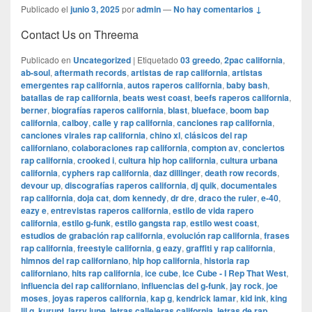
Publicado el
junio 3, 2025
por
admin
—
No hay comentarios ↓
Contact Us on Threema
Publicado en
Uncategorized
|
Etiquetado
03 greedo
,
2pac california
,
ab-soul
,
aftermath records
,
artistas de rap california
,
artistas
emergentes rap california
,
autos raperos california
,
baby bash
,
batallas de rap california
,
beats west coast
,
beefs raperos california
,
berner
,
biografías raperos california
,
blast
,
blueface
,
boom bap
california
,
calboy
,
calle y rap california
,
canciones rap california
,
canciones virales rap california
,
chino xl
,
clásicos del rap
californiano
,
colaboraciones rap california
,
compton av
,
conciertos
rap california
,
crooked i
,
cultura hip hop california
,
cultura urbana
california
,
cyphers rap california
,
daz dillinger
,
death row records
,
devour up
,
discografías raperos california
,
dj quik
,
documentales
rap california
,
doja cat
,
dom kennedy
,
dr dre
,
draco the ruler
,
e-40
,
eazy e
,
entrevistas raperos california
,
estilo de vida rapero
california
,
estilo g-funk
,
estilo gangsta rap
,
estilo west coast
,
estudios de grabación rap california
,
evolución rap california
,
frases
rap california
,
freestyle california
,
g eazy
,
graffiti y rap california
,
himnos del rap californiano
,
hip hop california
,
historia rap
californiano
,
hits rap california
,
ice cube
,
Ice Cube - I Rep That West
,
influencia del rap californiano
,
influencias del g-funk
,
jay rock
,
joe
moses
,
joyas raperos california
,
kap g
,
kendrick lamar
,
kid ink
,
king
lil g
,
kurupt
,
larry june
,
letras callejeras california
,
letras de rap