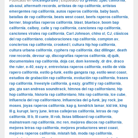
Uncategorized
03 greedo
2pac california
ab-soul
,
aftermath records
,
artistas de rap california
,
artistas
emergentes rap california
,
autos raperos california
,
baby bash
,
batallas de rap california
,
beats west coast
,
beefs raperos california
,
berner
,
biografías raperos california
,
blast
,
blueface
,
boom bap
california
,
calboy
,
calle y rap california
,
canciones rap california
,
canciones virales rap california
,
Carl Johnson
,
chino xl
,
CJ
,
clásicos
del rap californiano
,
colaboraciones rap california
,
compton av
,
conciertos rap california
,
crooked i
,
cultura hip hop california
,
cultura urbana california
,
cyphers rap california
,
daz dillinger
,
death
row records
,
devour up
,
discografías raperos california
,
dj quik
,
documentales rap california
,
doja cat
,
dom kennedy
,
dr dre
,
draco
the ruler
,
e-40
,
eazy e
,
entrevistas raperos california
,
estilo de vida
rapero california
,
estilo g-funk
,
estilo gangsta rap
,
estilo west coast
,
estudios de grabación rap california
,
evolución rap california
,
frases
rap california
,
freestyle california
,
g eazy
,
graffiti y rap california
,
gta
,
gta san andreas soundtrack
,
himnos del rap californiano
,
hip
hop california
,
historia rap californiano
,
hits rap california
,
ice cube
,
influencia del rap californiano
,
influencias del g-funk
,
jay rock
,
joe
moses
,
joyas raperos california
,
kap g
,
kendrick lamar
,
kid ink
,
king
lil g
,
kurupt
,
larry june
,
letras callejeras california
,
letras de rap
california
,
lil b
,
lil cuete
,
lil rob
,
listas billboard rap california
,
mainstream rap california
,
mc ren
,
mejores discos rap california
,
mejores letras rap california
,
mejores productores west coast
,
mejores raperos california
,
mistah fab
,
moda rap california
,