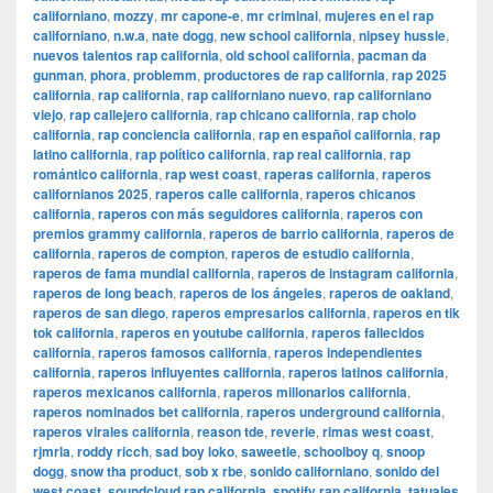
californiano
,
mozzy
,
mr capone-e
,
mr criminal
,
mujeres en el rap
californiano
,
n.w.a
,
nate dogg
,
new school california
,
nipsey hussle
,
nuevos talentos rap california
,
old school california
,
pacman da
gunman
,
phora
,
problemm
,
productores de rap california
,
rap 2025
california
,
rap california
,
rap californiano nuevo
,
rap californiano
viejo
,
rap callejero california
,
rap chicano california
,
rap cholo
california
,
rap conciencia california
,
rap en español california
,
rap
latino california
,
rap político california
,
rap real california
,
rap
romántico california
,
rap west coast
,
raperas california
,
raperos
californianos 2025
,
raperos calle california
,
raperos chicanos
california
,
raperos con más seguidores california
,
raperos con
premios grammy california
,
raperos de barrio california
,
raperos de
california
,
raperos de compton
,
raperos de estudio california
,
raperos de fama mundial california
,
raperos de instagram california
,
raperos de long beach
,
raperos de los ángeles
,
raperos de oakland
,
raperos de san diego
,
raperos empresarios california
,
raperos en tik
tok california
,
raperos en youtube california
,
raperos fallecidos
california
,
raperos famosos california
,
raperos independientes
california
,
raperos influyentes california
,
raperos latinos california
,
raperos mexicanos california
,
raperos millonarios california
,
raperos nominados bet california
,
raperos underground california
,
raperos virales california
,
reason tde
,
reverie
,
rimas west coast
,
rjmrla
,
roddy ricch
,
sad boy loko
,
saweetie
,
schoolboy q
,
snoop
dogg
,
snow tha product
,
sob x rbe
,
sonido californiano
,
sonido del
west coast
,
soundcloud rap california
,
spotify rap california
,
tatuajes