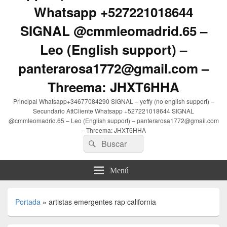
Whatsapp +527221018644
SIGNAL @cmmleomadrid.65 –
Leo (English support) –
panterarosa1772@gmail.com –
Threema: JHXT6HHA
Principal Whatsapp+34677084290 SIGNAL – yeffy (no english support) –
Secundario AttCliente Whatsapp +527221018644 SIGNAL
@cmmleomadrid.65 – Leo (English support) – panterarosa1772@gmail.com
– Threema: JHXT6HHA
Buscar
Buscar
por:
Menú
Portada
»
artistas emergentes rap california