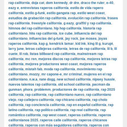
rap california
,
doja cat
,
dom kennedy
,
dr dre
,
draco the ruler
,
e-40
,
eazy e
,
entrevistas raperos california
,
estilo de vida rapero
california
,
estilo g-funk
,
estilo gangsta rap
,
estilo west coast
,
estudios de grabación rap california
,
evolución rap california
,
frases
rap california
,
freestyle california
,
g eazy
,
graffiti y rap california
,
himnos del rap californiano
,
hip hop california
,
historia rap
californiano
,
hits rap california
,
ice cube
,
influencia del rap
californiano
,
influencias del g-funk
,
jay rock
,
joe moses
,
joyas
raperos california
,
kap g
,
kendrick lamar
,
kid ink
,
king lil g
,
kurupt
,
larry june
,
letras callejeras california
,
letras de rap california
,
lil b
,
lil
cuete
,
lil rob
,
listas billboard rap california
,
mainstream rap
california
,
mc ren
,
mejores discos rap california
,
mejores letras rap
california
,
mejores productores west coast
,
mejores raperos
california
,
mistah fab
,
moda rap california
,
movimiento rap
californiano
,
mozzy
,
mr capone-e
,
mr criminal
,
mujeres en el rap
californiano
,
n.w.a
,
nate dogg
,
new school california
,
nipsey hussle
,
nuevos talentos rap california
,
old school california
,
pacman da
gunman
,
phora
,
problemm
,
productores de rap california
,
rap 2025
california
,
rap california
,
rap californiano nuevo
,
rap californiano
viejo
,
rap callejero california
,
rap chicano california
,
rap cholo
california
,
rap conciencia california
,
rap en español california
,
rap
latino california
,
rap político california
,
rap real california
,
rap
romántico california
,
rap west coast
,
raperas california
,
raperos
californianos 2025
,
raperos calle california
,
raperos chicanos
california
,
raperos con más seguidores california
,
raperos con