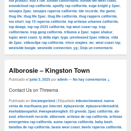
tha product
,
sob x rbe
,
sonido californiano
,
sonido del west coast
,
soundcloud rap california
,
spotify rap california
,
suge knight y 2pac
,
tatuajes 2pac
,
tatuajes raperos california
,
tde records
,
the game
,
thug life
,
thug life 2pac
,
thug life california
,
thug rappers california
,
too short
,
top 10 raperos california
,
top artistas urbanos california
,
top dawgs
,
top rap 2025 california
,
top west coast rap
,
trap
californiano
,
trap gang california
,
tributos a 2pac
,
tupac shakur
,
tupac west coast
,
ty dolla sign
,
tyga
,
unreleased 2pac videos
,
vida
de 2pac
,
videoclips rap california
,
vince staples
,
wc
,
west coast rap
,
westside boogie
,
westside connection
,
yg
|
Deja un comentario
Alborosie – Kingston Town
Publicado el
junio 3, 2025
por
admin
—
No hay comentarios ↓
Contact Us on Threema
Publicado en
Uncategorized
|
Etiquetado
#deutscheweed. nueva
venta de marihuana por internet
,
#plazaverde
,
#plazaverdemadrid
,
#sehablaespañol
,
#wespeakenglish
,
03 greedo
,
2pac california
,
ab-
soul
,
aftermath records
,
alborosie
,
artistas de rap california
,
artistas
emergentes rap california
,
autos raperos california
,
baby bash
,
batallas de rap california
,
beats west coast
,
beefs raperos california
,