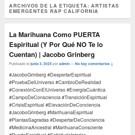
ARCHIVOS DE LA ETIQUETA:
ARTISTAS
EMERGENTES RAP CALIFORNIA
La Marihuana Como PUERTA
Espiritual (Y Por Qué NO Te lo
Cuentan) | Jacobo Grinberg
Publicado el
junio 3, 2025
por
admin
—
No hay comentarios ↓
#JacoboGrinberg #DespertarEspiritual
#PruebaDelUniverso #CambioDeRealidad
#ConexiónConElUniverso #EnergíaCuántica
#CampoDeConsciencia #TransiciónEspiritual
#CrisisEspiritual #ElevaciónDeConciencia
#JacoboGrinberg #MarihuanaEspiritual
#PlantasSagradas #DespertarDeConciencia
#MedicinaAncestral #MarihuanaConsciente
#PuertaEspiritual #SabiduríaInterior