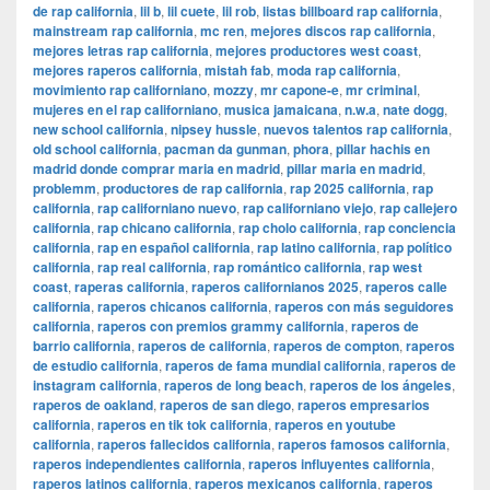
de rap california
,
lil b
,
lil cuete
,
lil rob
,
listas billboard rap california
,
mainstream rap california
,
mc ren
,
mejores discos rap california
,
mejores letras rap california
,
mejores productores west coast
,
mejores raperos california
,
mistah fab
,
moda rap california
,
movimiento rap californiano
,
mozzy
,
mr capone-e
,
mr criminal
,
mujeres en el rap californiano
,
musica jamaicana
,
n.w.a
,
nate dogg
,
new school california
,
nipsey hussle
,
nuevos talentos rap california
,
old school california
,
pacman da gunman
,
phora
,
pillar hachis en
madrid donde comprar maria en madrid
,
pillar maria en madrid
,
problemm
,
productores de rap california
,
rap 2025 california
,
rap
california
,
rap californiano nuevo
,
rap californiano viejo
,
rap callejero
california
,
rap chicano california
,
rap cholo california
,
rap conciencia
california
,
rap en español california
,
rap latino california
,
rap político
california
,
rap real california
,
rap romántico california
,
rap west
coast
,
raperas california
,
raperos californianos 2025
,
raperos calle
california
,
raperos chicanos california
,
raperos con más seguidores
california
,
raperos con premios grammy california
,
raperos de
barrio california
,
raperos de california
,
raperos de compton
,
raperos
de estudio california
,
raperos de fama mundial california
,
raperos de
instagram california
,
raperos de long beach
,
raperos de los ángeles
,
raperos de oakland
,
raperos de san diego
,
raperos empresarios
california
,
raperos en tik tok california
,
raperos en youtube
california
,
raperos fallecidos california
,
raperos famosos california
,
raperos independientes california
,
raperos influyentes california
,
raperos latinos california
,
raperos mexicanos california
,
raperos