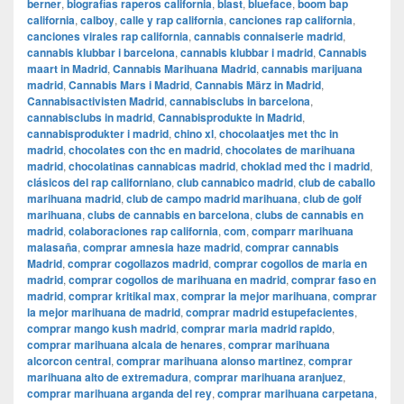
berner
,
biografías raperos california
,
blast
,
blueface
,
boom bap
california
,
calboy
,
calle y rap california
,
canciones rap california
,
canciones virales rap california
,
cannabis connaiserie madrid
,
cannabis klubbar i barcelona
,
cannabis klubbar i madrid
,
Cannabis
maart in Madrid
,
Cannabis Marihuana Madrid
,
cannabis marijuana
madrid
,
Cannabis Mars i Madrid
,
Cannabis März in Madrid
,
Cannabisactivisten Madrid
,
cannabisclubs in barcelona
,
cannabisclubs in madrid
,
Cannabisprodukte in Madrid
,
cannabisprodukter i madrid
,
chino xl
,
chocolaatjes met thc in
madrid
,
chocolates con thc en madrid
,
chocolates de marihuana
madrid
,
chocolatinas cannabicas madrid
,
choklad med thc i madrid
,
clásicos del rap californiano
,
club cannabico madrid
,
club de caballo
marihuana madrid
,
club de campo madrid marihuana
,
club de golf
marihuana
,
clubs de cannabis en barcelona
,
clubs de cannabis en
madrid
,
colaboraciones rap california
,
com
,
comparr marihuana
malasaña
,
comprar amnesia haze madrid
,
comprar cannabis
Madrid
,
comprar cogollazos madrid
,
comprar cogollos de maria en
madrid
,
comprar cogollos de marihuana en madrid
,
comprar faso en
madrid
,
comprar kritikal max
,
comprar la mejor marihuana
,
comprar
la mejor marihuana de madrid
,
comprar madrid estupefacientes
,
comprar mango kush madrid
,
comprar maria madrid rapido
,
comprar marihuana alcala de henares
,
comprar marihuana
alcorcon central
,
comprar marihuana alonso martinez
,
comprar
marihuana alto de extremadura
,
comprar marihuana aranjuez
,
comprar marihuana arganda del rey
,
comprar marihuana carpetana
,