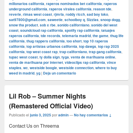
millonarios california
,
raperos nominados bet california
,
raperos
underground california
,
raperos virales california
,
reason tde
,
reverie
,
rimas west coast
,
rjmrla
,
roddy ricch
,
sad boy loko
,
sat97800@gmail.com
,
saweetie
,
schoolboy q
,
Sizzlas
,
snoop dogg
,
snow tha product
,
sob x rbe
,
sonido californiano
,
sonido del west
coast
,
soundcloud rap california
,
spotify rap california
,
tatuajes
raperos california
,
tde records
,
telemaria madrid
,
the game
,
thug life
california
,
thug rappers california
,
too short
,
top 10 raperos
california
,
top artistas urbanos california
,
top dawgs
,
top rap 2025
california
,
top west coast rap
,
trap californiano
,
trap gang california
,
tupac west coast
,
ty dolla sign
,
tyga
,
venta de marihuana online
,
venta de marihuana por internet
,
videoclips rap california
,
vince
staples
,
wc
,
westside boogie
,
westside connection
,
where to buy
weed in madrid
,
yg
|
Deja un comentario
Lil Rob – Summer Nights
(Remastered Official Video)
Publicado el
junio 3, 2025
por
admin
—
No hay comentarios ↓
Contact Us on Threema