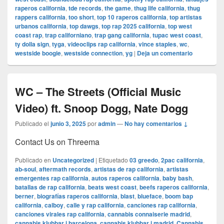
raperos california
,
tde records
,
the game
,
thug life california
,
thug
rappers california
,
too short
,
top 10 raperos california
,
top artistas
urbanos california
,
top dawgs
,
top rap 2025 california
,
top west
coast rap
,
trap californiano
,
trap gang california
,
tupac west coast
,
ty dolla sign
,
tyga
,
videoclips rap california
,
vince staples
,
wc
,
westside boogie
,
westside connection
,
yg
|
Deja un comentario
WC – The Streets (Official Music
Video) ft. Snoop Dogg, Nate Dogg
Publicado el
junio 3, 2025
por
admin
—
No hay comentarios ↓
Contact Us on Threema
Publicado en
Uncategorized
|
Etiquetado
03 greedo
,
2pac california
,
ab-soul
,
aftermath records
,
artistas de rap california
,
artistas
emergentes rap california
,
autos raperos california
,
baby bash
,
batallas de rap california
,
beats west coast
,
beefs raperos california
,
berner
,
biografías raperos california
,
blast
,
blueface
,
boom bap
california
,
calboy
,
calle y rap california
,
canciones rap california
,
canciones virales rap california
,
cannabis connaiserie madrid
,
cannabis klubbar i barcelona
,
cannabis klubbar i madrid
,
Cannabis