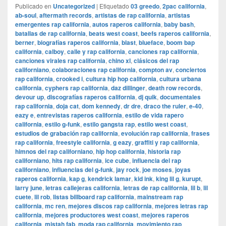
Publicado en
Uncategorized
|
Etiquetado
03 greedo
,
2pac california
,
ab-soul
,
aftermath records
,
artistas de rap california
,
artistas
emergentes rap california
,
autos raperos california
,
baby bash
,
batallas de rap california
,
beats west coast
,
beefs raperos california
,
berner
,
biografías raperos california
,
blast
,
blueface
,
boom bap
california
,
calboy
,
calle y rap california
,
canciones rap california
,
canciones virales rap california
,
chino xl
,
clásicos del rap
californiano
,
colaboraciones rap california
,
compton av
,
conciertos
rap california
,
crooked i
,
cultura hip hop california
,
cultura urbana
california
,
cyphers rap california
,
daz dillinger
,
death row records
,
devour up
,
discografías raperos california
,
dj quik
,
documentales
rap california
,
doja cat
,
dom kennedy
,
dr dre
,
draco the ruler
,
e-40
,
eazy e
,
entrevistas raperos california
,
estilo de vida rapero
california
,
estilo g-funk
,
estilo gangsta rap
,
estilo west coast
,
estudios de grabación rap california
,
evolución rap california
,
frases
rap california
,
freestyle california
,
g eazy
,
graffiti y rap california
,
himnos del rap californiano
,
hip hop california
,
historia rap
californiano
,
hits rap california
,
ice cube
,
influencia del rap
californiano
,
influencias del g-funk
,
jay rock
,
joe moses
,
joyas
raperos california
,
kap g
,
kendrick lamar
,
kid ink
,
king lil g
,
kurupt
,
larry june
,
letras callejeras california
,
letras de rap california
,
lil b
,
lil
cuete
,
lil rob
,
listas billboard rap california
,
mainstream rap
california
,
mc ren
,
mejores discos rap california
,
mejores letras rap
california
,
mejores productores west coast
,
mejores raperos
california
,
mistah fab
,
moda rap california
,
movimiento rap