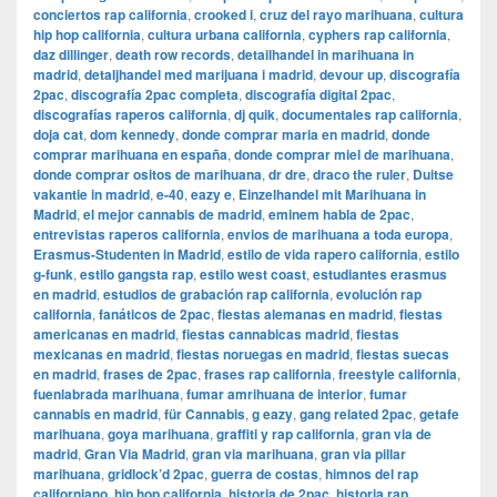
conciertos rap california
,
crooked i
,
cruz del rayo marihuana
,
cultura
hip hop california
,
cultura urbana california
,
cyphers rap california
,
daz dillinger
,
death row records
,
detailhandel in marihuana in
madrid
,
detaljhandel med marijuana i madrid
,
devour up
,
discografía
2pac
,
discografía 2pac completa
,
discografía digital 2pac
,
discografías raperos california
,
dj quik
,
documentales rap california
,
doja cat
,
dom kennedy
,
donde comprar maria en madrid
,
donde
comprar marihuana en españa
,
donde comprar miel de marihuana
,
donde comprar ositos de marihuana
,
dr dre
,
draco the ruler
,
Duitse
vakantie in madrid
,
e-40
,
eazy e
,
Einzelhandel mit Marihuana in
Madrid
,
el mejor cannabis de madrid
,
eminem habla de 2pac
,
entrevistas raperos california
,
envios de marihuana a toda europa
,
Erasmus-Studenten in Madrid
,
estilo de vida rapero california
,
estilo
g-funk
,
estilo gangsta rap
,
estilo west coast
,
estudiantes erasmus
en madrid
,
estudios de grabación rap california
,
evolución rap
california
,
fanáticos de 2pac
,
fiestas alemanas en madrid
,
fiestas
americanas en madrid
,
fiestas cannabicas madrid
,
fiestas
mexicanas en madrid
,
fiestas noruegas en madrid
,
fiestas suecas
en madrid
,
frases de 2pac
,
frases rap california
,
freestyle california
,
fuenlabrada marihuana
,
fumar amrihuana de interior
,
fumar
cannabis en madrid
,
für Cannabis
,
g eazy
,
gang related 2pac
,
getafe
marihuana
,
goya marihuana
,
graffiti y rap california
,
gran via de
madrid
,
​​Gran Via Madrid
,
gran via marihuana
,
gran via pillar
marihuana
,
gridlock’d 2pac
,
guerra de costas
,
himnos del rap
californiano
,
hip hop california
,
historia de 2pac
,
historia rap