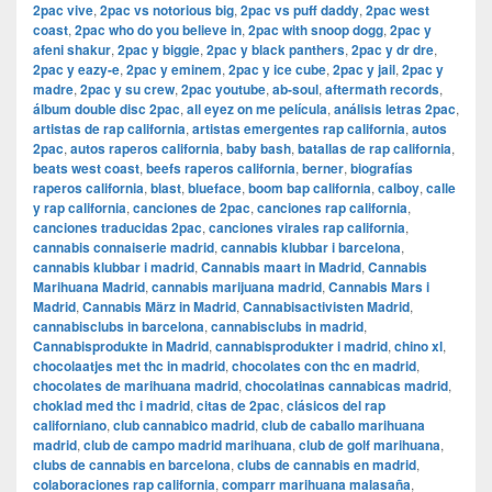
2pac vive
,
2pac vs notorious big
,
2pac vs puff daddy
,
2pac west
coast
,
2pac who do you believe in
,
2pac with snoop dogg
,
2pac y
afeni shakur
,
2pac y biggie
,
2pac y black panthers
,
2pac y dr dre
,
2pac y eazy-e
,
2pac y eminem
,
2pac y ice cube
,
2pac y jail
,
2pac y
madre
,
2pac y su crew
,
2pac youtube
,
ab-soul
,
aftermath records
,
álbum double disc 2pac
,
all eyez on me película
,
análisis letras 2pac
,
artistas de rap california
,
artistas emergentes rap california
,
autos
2pac
,
autos raperos california
,
baby bash
,
batallas de rap california
,
beats west coast
,
beefs raperos california
,
berner
,
biografías
raperos california
,
blast
,
blueface
,
boom bap california
,
calboy
,
calle
y rap california
,
canciones de 2pac
,
canciones rap california
,
canciones traducidas 2pac
,
canciones virales rap california
,
cannabis connaiserie madrid
,
cannabis klubbar i barcelona
,
cannabis klubbar i madrid
,
Cannabis maart in Madrid
,
Cannabis
Marihuana Madrid
,
cannabis marijuana madrid
,
Cannabis Mars i
Madrid
,
Cannabis März in Madrid
,
Cannabisactivisten Madrid
,
cannabisclubs in barcelona
,
cannabisclubs in madrid
,
Cannabisprodukte in Madrid
,
cannabisprodukter i madrid
,
chino xl
,
chocolaatjes met thc in madrid
,
chocolates con thc en madrid
,
chocolates de marihuana madrid
,
chocolatinas cannabicas madrid
,
choklad med thc i madrid
,
citas de 2pac
,
clásicos del rap
californiano
,
club cannabico madrid
,
club de caballo marihuana
madrid
,
club de campo madrid marihuana
,
club de golf marihuana
,
clubs de cannabis en barcelona
,
clubs de cannabis en madrid
,
colaboraciones rap california
,
comparr marihuana malasaña
,