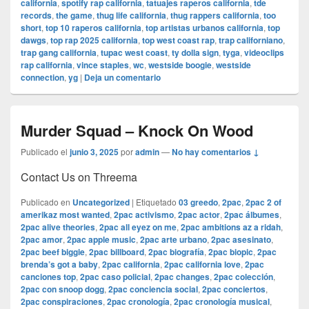
california
,
spotify rap california
,
tatuajes raperos california
,
tde
records
,
the game
,
thug life california
,
thug rappers california
,
too
short
,
top 10 raperos california
,
top artistas urbanos california
,
top
dawgs
,
top rap 2025 california
,
top west coast rap
,
trap californiano
,
trap gang california
,
tupac west coast
,
ty dolla sign
,
tyga
,
videoclips
rap california
,
vince staples
,
wc
,
westside boogie
,
westside
connection
,
yg
|
Deja un comentario
Murder Squad – Knock On Wood
Publicado el
junio 3, 2025
por
admin
—
No hay comentarios ↓
Contact Us on Threema
Publicado en
Uncategorized
|
Etiquetado
03 greedo
,
2pac
,
2pac 2 of
amerikaz most wanted
,
2pac activismo
,
2pac actor
,
2pac álbumes
,
2pac alive theories
,
2pac all eyez on me
,
2pac ambitions az a ridah
,
2pac amor
,
2pac apple music
,
2pac arte urbano
,
2pac asesinato
,
2pac beef biggie
,
2pac billboard
,
2pac biografía
,
2pac biopic
,
2pac
brenda’s got a baby
,
2pac california
,
2pac california love
,
2pac
canciones top
,
2pac caso policial
,
2pac changes
,
2pac colección
,
2pac con snoop dogg
,
2pac conciencia social
,
2pac conciertos
,
2pac conspiraciones
,
2pac cronología
,
2pac cronología musical
,