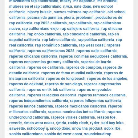
movimiento rap californiano
,
mozzy
,
mr capone-e
,
mr criminal
,
mujeres en el rap californiano
,
n.w.a
,
nate dogg
,
new school
california
,
nipsey hussle
,
nuevos talentos rap california
,
old school
california
,
pacman da gunman
,
phora
,
problemm
,
productores de
rap california
,
rap 2025 california
,
rap california
,
rap californiano
nuevo
,
rap californiano viejo
,
rap callejero california
,
rap chicano
california
,
rap cholo california
,
rap conciencia california
,
rap en
español california
,
rap latino california
,
rap político california
,
rap
real california
,
rap romántico california
,
rap west coast
,
raperas
california
,
raperos californianos 2025
,
raperos calle california
,
raperos chicanos california
,
raperos con más seguidores california
,
raperos con premios grammy california
,
raperos de barrio
california
,
raperos de california
,
raperos de compton
,
raperos de
estudio california
,
raperos de fama mundial california
,
raperos de
instagram california
,
raperos de long beach
,
raperos de los ángeles
,
raperos de oakland
,
raperos de san diego
,
raperos empresarios
california
,
raperos en tik tok california
,
raperos en youtube
california
,
raperos fallecidos california
,
raperos famosos california
,
raperos independientes california
,
raperos influyentes california
,
raperos latinos california
,
raperos mexicanos california
,
raperos
millonarios california
,
raperos nominados bet california
,
raperos
underground california
,
raperos virales california
,
reason tde
,
reverie
,
rimas west coast
,
rjmrla
,
roddy ricch
,
ryder
,
sad boy loko
,
saweetie
,
schoolboy q
,
snoop dogg
,
snow tha product
,
sob x rbe
,
sonido californiano
,
sonido del west coast
,
soundcloud rap