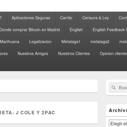
?
Aplicaciones Seguras
Carrito
Censura & Ley
Cont
Donde comprar Bitcoin en Madrid
English
English Feedback
a Marihuana
Legalizacion
Metatags1
metatags2
met
ores
Nuestros Amigos
Nuestros Clientes
Opinion cliente
El
Buscar
Busc
área
por:
de
widget
barra
lateral
Archiv
UETA:
J COLE Y 2PAC
primaria
Archivos