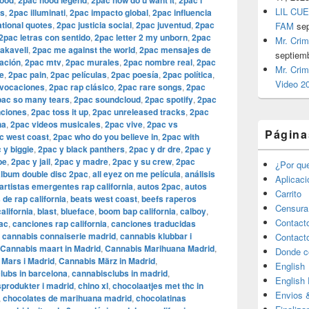
wood
2pac hood legend
2pac how do u want it
2pac i
LIL CUE
ls
,
2pac illuminati
,
2pac impacto global
,
2pac influencia
ational quotes
,
2pac justicia social
,
2pac juventud
,
2pac
FAM
se
2pac letras con sentido
,
2pac letter 2 my unborn
,
2pac
Mr. Crim
akaveli
,
2pac me against the world
,
2pac mensajes de
septiem
ación
,
2pac mtv
,
2pac murales
,
2pac nombre real
,
2pac
Mr. Crim
e
,
2pac pain
,
2pac películas
,
2pac poesía
,
2pac política
,
Video 2
ovocaciones
,
2pac rap clásico
,
2pac rare songs
,
2pac
pac so many tears
,
2pac soundcloud
,
2pac spotify
,
2pac
nciones
,
2pac toss it up
,
2pac unreleased tracks
,
2pac
na
,
2pac videos musicales
,
2pac vive
,
2pac vs
Página
c west coast
,
2pac who do you believe in
,
2pac with
 y biggie
,
2pac y black panthers
,
2pac y dr dre
,
2pac y
be
,
2pac y jail
,
2pac y madre
,
2pac y su crew
,
2pac
¿Por qu
álbum double disc 2pac
,
all eyez on me película
,
análisis
Aplicac
artistas emergentes rap california
,
autos 2pac
,
autos
Carrito
 de rap california
,
beats west coast
,
beefs raperos
Censura
alifornia
,
blast
,
blueface
,
boom bap california
,
calboy
,
Contact
ac
,
canciones rap california
,
canciones traducidas
,
cannabis connaiserie madrid
,
cannabis klubbar i
Contact
Cannabis maart in Madrid
,
Cannabis Marihuana Madrid
,
Donde c
Mars i Madrid
,
Cannabis März in Madrid
,
English
lubs in barcelona
,
cannabisclubs in madrid
,
English
produkter i madrid
,
chino xl
,
chocolaatjes met thc in
Envios 
,
chocolates de marihuana madrid
,
chocolatinas