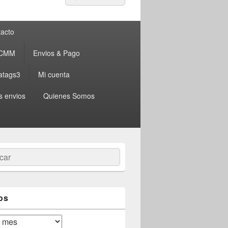
por:
acto
 CMM
Envios & Pago
atags3
Mi cuenta
s envios
Quienes Somos
ar
os