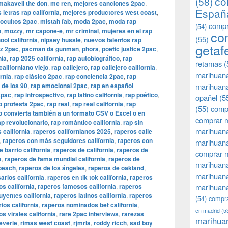
co
(58)
makaveli the don
,
mc ren
,
mejores canciones 2pac
,
Españ
 letras rap california
,
mejores productores west coast
,
ocultos 2pac
,
mistah fab
,
moda 2pac
,
moda rap
compr
(54)
o
,
mozzy
,
mr capone-e
,
mr criminal
,
mujeres en el rap
co
(55)
ol california
,
nipsey hussle
,
nuevos talentos rap
getaf
z 2pac
,
pacman da gunman
,
phora
,
poetic justice 2pac
,
nia
,
rap 2025 california
,
rap autobiográfico
,
rap
retamas
(
californiano viejo
,
rap callejero
,
rap callejero california
,
marihuan
ornia
,
rap clásico 2pac
,
rap conciencia 2pac
,
rap
 de los 90
,
rap emocional 2pac
,
rap en español
marihuana
2pac
,
rap introspectivo
,
rap latino california
,
rap poético
,
opañel
(5
p protesta 2pac
,
rap real
,
rap real california
,
rap
(55)
comp
lo convierta también a un formato CSV o Excel o en
comprar m
ap revolucionario
,
rap romántico california
,
rap sin
marihuana
 california
,
raperos californianos 2025
,
raperos calle
,
raperos con más seguidores california
,
raperos con
marihuana
 barrio california
,
raperos de california
,
raperos de
comprar 
a
,
raperos de fama mundial california
,
raperos de
marihuana
 beach
,
raperos de los ángeles
,
raperos de oakland
,
marihuana
rios california
,
raperos en tik tok california
,
raperos
os california
,
raperos famosos california
,
raperos
marihuana
uyentes california
,
raperos latinos california
,
raperos
(54)
compra
ios california
,
raperos nominados bet california
,
en madrid
(5
s virales california
,
rare 2pac interviews
,
rarezas
marihua
everie
,
rimas west coast
,
rjmrla
,
roddy ricch
,
sad boy