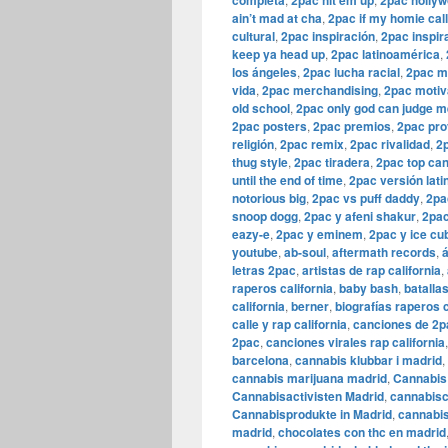
completa
2pac hit em up
2pac holly
ain’t mad at cha
,
2pac if my homie cal
cultural
,
2pac inspiración
,
2pac inspir
keep ya head up
,
2pac latinoamérica
,
los ángeles
,
2pac lucha racial
,
2pac m
vida
,
2pac merchandising
,
2pac motiv
old school
,
2pac only god can judge m
2pac posters
,
2pac premios
,
2pac pr
religión
,
2pac remix
,
2pac rivalidad
,
2
thug style
,
2pac tiradera
,
2pac top ca
until the end of time
,
2pac versión lati
notorious big
,
2pac vs puff daddy
,
2pa
snoop dogg
,
2pac y afeni shakur
,
2pac
eazy-e
,
2pac y eminem
,
2pac y ice cu
youtube
,
ab-soul
,
aftermath records
,
letras 2pac
,
artistas de rap california
,
raperos california
,
baby bash
,
batallas
california
,
berner
,
biografías raperos c
calle y rap california
,
canciones de 2p
2pac
,
canciones virales rap california
barcelona
,
cannabis klubbar i madrid
,
cannabis marijuana madrid
,
Cannabis 
Cannabisactivisten Madrid
,
cannabisc
Cannabisprodukte in Madrid
,
cannabis
madrid
,
chocolates con thc en madrid