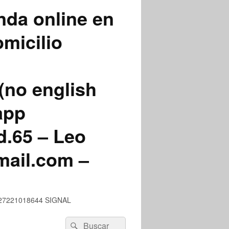
nda online en
micilio
(no english
app
.65 – Leo
mail.com –
 +527221018644 SIGNAL
Buscar
Buscar