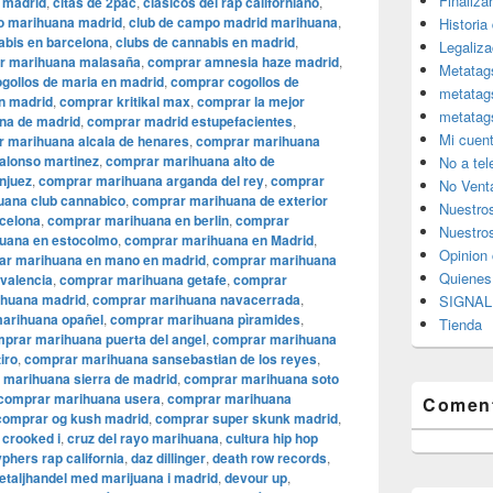
Finaliza
i madrid
,
citas de 2pac
,
clásicos del rap californiano
,
lo marihuana madrid
,
club de campo madrid marihuana
,
Historia
abis en barcelona
,
clubs de cannabis en madrid
,
Legaliza
r marihuana malasaña
,
comprar amnesia haze madrid
,
Metatag
gollos de maria en madrid
,
comprar cogollos de
metatag
n madrid
,
comprar kritikal max
,
comprar la mejor
metatag
na de madrid
,
comprar madrid estupefacientes
,
Mi cuen
 marihuana alcala de henares
,
comprar marihuana
alonso martinez
,
comprar marihuana alto de
No a te
njuez
,
comprar marihuana arganda del rey
,
comprar
No Vent
uana club cannabico
,
comprar marihuana de exterior
Nuestro
celona
,
comprar marihuana en berlin
,
comprar
Nuestros
uana en estocolmo
,
comprar marihuana en Madrid
,
Opinion 
ar marihuana en mano en madrid
,
comprar marihuana
Quiene
valencia
,
comprar marihuana getafe
,
comprar
huana madrid
,
comprar marihuana navacerrada
,
SIGNAL 
arihuana opañel
,
comprar marihuana pìramides
,
Tienda
prar marihuana puerta del angel
,
comprar marihuana
iro
,
comprar marihuana sansebastian de los reyes
,
 marihuana sierra de madrid
,
comprar marihuana soto
comprar marihuana usera
,
comprar marihuana
Coment
comprar og kush madrid
,
comprar super skunk madrid
,
,
crooked i
,
cruz del rayo marihuana
,
cultura hip hop
phers rap california
,
daz dillinger
,
death row records
,
etaljhandel med marijuana i madrid
,
devour up
,