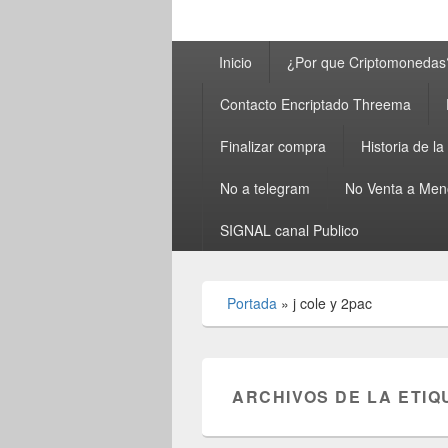
Menú
Inicio
¿Por que Criptomonedas
principal
Contacto Encriptado Threema
Finalizar compra
Historia de l
No a telegram
No Venta a Men
SIGNAL canal Publico
Portada
»
j cole y 2pac
ARCHIVOS DE LA ETIQ