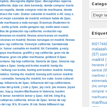
mpleta
,
discografía digital 2pac
,
discografías raperos
Catego
lifornia
,
doja cat
,
dom kennedy
,
donde comprar maria
 en españa
,
donde comprar miel de marihuana
,
donde
draco the ruler
,
Duitse vakantie in madrid
,
e-40
,
eazy e
,
Categorías
,
el mejor cannabis de madrid
,
eminem habla de 2pac
,
 de marihuana a toda europa
,
Erasmus-Studenten in
a
,
estilo g-funk
,
estilo gangsta rap
,
estilo west coast
,
ios de grabación rap california
,
evolución rap
Etique
alemanas en madrid
,
fiestas americanas en madrid
,
exicanas en madrid
,
fiestas noruegas en madrid
,
fiestas
60217442
ses rap california
,
freestyle california
,
fuenlabrada
malasañ
or
,
fumar cannabis en madrid
,
für Cannabis
,
g eazy
,
goya marihuana
,
graffiti y rap california
,
gran via de
(57)
com
rihuana
,
gran via pillar marihuana
,
gridlock’d 2pac
,
madrid
(
forniano
,
hip hop california
,
historia de 2pac
,
historia rap
henares
(
ajes a 2pac
,
honig anti krebs madrid
,
honig thc
central
(5
r heilung von krebs
,
honing anti kanker madrid
,
honing
nnabica
,
honing thc madrid
,
honung anti cancer madrid
,
martinez
(
c cannabis
,
honung thc madrid
,
ice cube
,
ícono cultural
extremad
rap
,
influencia de 2pac
,
influencia del rap californiano
,
compr
(54)
ncias del g-funk
,
j cole y 2pac
,
jay rock
,
joe moses
,
joyas
comprar 
pac
,
kap g
,
kaufen Marihuana in Valencia
,
kaufen
ck lamar
,
kendrick lamar y 2pac
,
kid ink
,
king lil g
,
marihuana
callejeras california
,
letras de 2pac
,
letras de rap
marihua
 del rap
,
lil b
,
lil cuete
,
lil rob
,
listas billboard rap