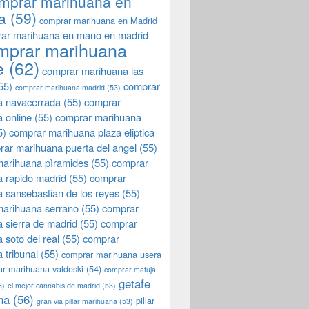
mprar marihuana en
a
(59)
comprar marihuana en Madrid
ar marihuana en mano en madrid
mprar marihuana
e
(62)
comprar marihuana las
55)
comprar
comprar marihuana madrid
(53)
a navacerrada
(55)
comprar
 online
(55)
comprar marihuana
5)
comprar marihuana plaza eliptica
rar marihuana puerta del angel
(55)
arihuana pìramides
(55)
comprar
 rapido madrid
(55)
comprar
 sansebastian de los reyes
(55)
marihuana serrano
(55)
comprar
 sierra de madrid
(55)
comprar
 soto del real
(55)
comprar
 tribunal
(55)
comprar marihuana usera
r marihuana valdeski
(54)
comprar matuja
getafe
3)
el mejor cannabis de madrid
(53)
na
(56)
pillar
gran via pillar marihuana
(53)