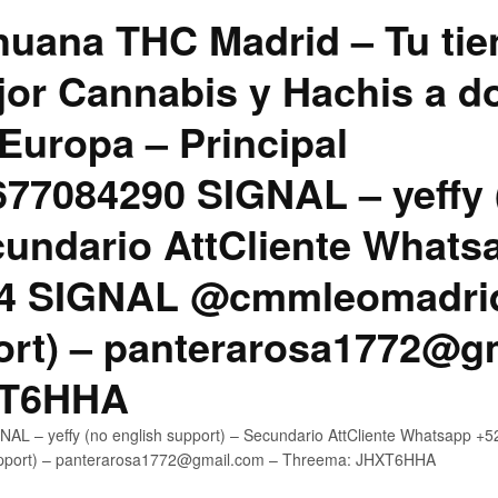
uana THC Madrid – Tu tie
jor Cannabis y Hachis a do
Europa – Principal
7084290 SIGNAL – yeffy 
cundario AttCliente Whats
4 SIGNAL @cmmleomadrid
ort) – panterarosa1772@g
XT6HHA
AL – yeffy (no english support) – Secundario AttCliente Whatsapp
upport) – panterarosa1772@gmail.com – Threema: JHXT6HHA