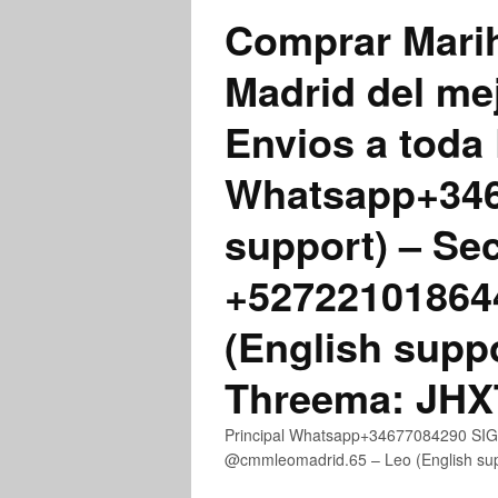
Comprar Marih
Madrid del me
Envios a toda 
Whatsapp+3467
support) – Se
+52722101864
(English supp
Threema: JH
Principal Whatsapp+34677084290 SIGN
@cmmleomadrid.65 – Leo (English s