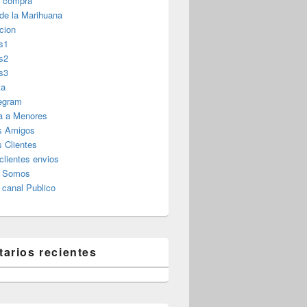
r compra
 de la Marihuana
cion
s1
s2
s3
ta
legram
a a Menores
s Amigos
 Clientes
clientes envios
s Somos
canal Publico
arios recientes