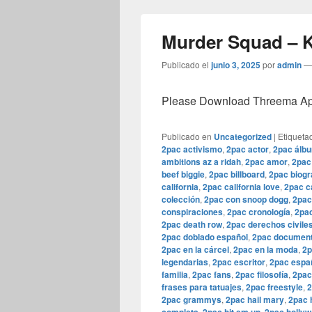
Murder Squad – 
Publicado el
junio 3, 2025
por
admin
Please Download Threema Appt
Publicado en
Uncategorized
|
Etiqueta
2pac activismo
,
2pac actor
,
2pac álb
ambitions az a ridah
,
2pac amor
,
2pac
beef biggie
,
2pac billboard
,
2pac biogr
california
,
2pac california love
,
2pac c
colección
,
2pac con snoop dogg
,
2pac
conspiraciones
,
2pac cronología
,
2pac
2pac death row
,
2pac derechos civile
2pac doblado español
,
2pac document
2pac en la cárcel
,
2pac en la moda
,
2p
legendarias
,
2pac escritor
,
2pac espa
familia
,
2pac fans
,
2pac filosofía
,
2pac
frases para tatuajes
,
2pac freestyle
,
2
2pac grammys
,
2pac hail mary
,
2pac 
,
,