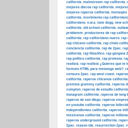
california
,
mainstream rap california
,
mejores discos rap california
,
mejores
mejores raperos california
,
mensajes 
california
,
movimiento rap californian
californiano
,
n.w.a
,
nate dogg
,
new scho
california
,
old school california
,
outlaw
problemm
,
productores de rap califor
california
,
rap californiano nuevo
,
rap 
rap chicano california
,
rap cholo calif
conciencia california
,
rap de 2pac
,
rap
california
,
rap filosófico
,
rap gangsta 
rap político california
,
rap protesta
,
ra
realista
,
rap realista ¿Quieres que te 
formato HTML para metatags web?
,
r
censura 2pac
,
rap west coast
,
raperas
california
,
raperos chicanos california
premios grammy california
,
raperos de
compton
,
raperos de estudio californi
instagram california
,
raperos de long
raperos de san diego
,
raperos empresa
en youtube california
,
raperos fallecid
independientes california
,
raperos infl
mexicanos california
,
raperos millonar
raperos underground california
,
rapero
2pac
,
reason tde
,
resurrection 2pac
,
r