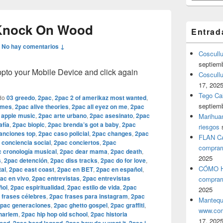
Knock On Wood
Entrad
—
No hay comentarios ↓
Coscull
septiem
o your Mobile Device and click again
Coscullu
17, 202
Tego Cal
do
03 greedo
,
2pac
,
2pac 2 of amerikaz most wanted
,
septiem
umes
,
2pac alive theories
,
2pac all eyez on me
,
2pac
 apple music
,
2pac arte urbano
,
2pac asesinato
,
2pac
Marihuan
afía
,
2pac biopic
,
2pac brenda’s got a baby
,
2pac
riesgos
anciones top
,
2pac caso policial
,
2pac changes
,
2pac
FLAN C
 conciencia social
,
2pac conciertos
,
2pac
comprar
 cronología musical
,
2pac dear mama
,
2pac death
,
2025
s
,
2pac detención
,
2pac diss tracks
,
2pac do for love
,
CÓMO H
al
,
2pac east coast
,
2pac en BET
,
2pac en español
,
ac en vivo
,
2pac entrevistas
,
2pac entrevistas
comprar
ñol
,
2pac espiritualidad
,
2pac estilo de vida
,
2pac
2025
 frases célebres
,
2pac frases para instagram
,
2pac
Mantequ
pac generaciones
,
2pac ghetto gospel
,
2pac graffiti
,
www.com
harlem
,
2pac hip hop old school
,
2pac historia
17, 202
,
,
,