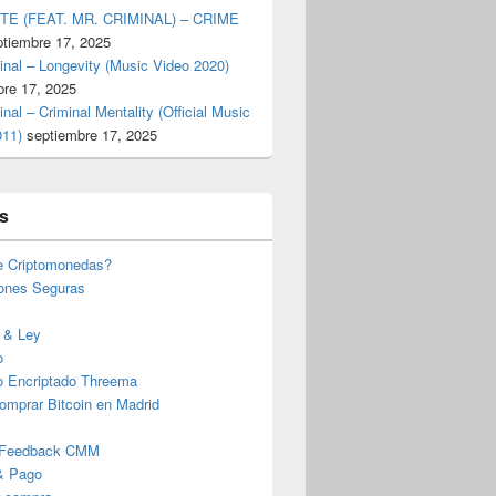
TE (FEAT. MR. CRIMINAL) – CRIME
ptiembre 17, 2025
inal – Longevity (Music Video 2020)
bre 17, 2025
inal – Criminal Mentality (Official Music
011)
septiembre 17, 2025
s
e Criptomonedas?
iones Seguras
 & Ley
o
o Encriptado Threema
omprar Bitcoin en Madrid
 Feedback CMM
& Pago