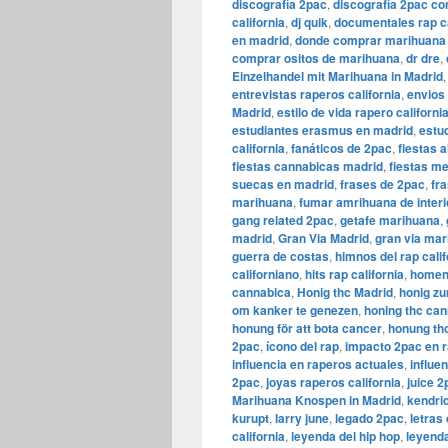
discografía 2pac
,
discografía 2pac co
california
,
dj quik
,
documentales rap ca
en madrid
,
donde comprar marihuana
comprar ositos de marihuana
,
dr dre
,
Einzelhandel mit Marihuana in Madrid
entrevistas raperos california
,
envios
Madrid
,
estilo de vida rapero californi
estudiantes erasmus en madrid
,
estud
california
,
fanáticos de 2pac
,
fiestas 
fiestas cannabicas madrid
,
fiestas m
suecas en madrid
,
frases de 2pac
,
fra
marihuana
,
fumar amrihuana de interi
gang related 2pac
,
getafe marihuana
,
madrid
,
​​Gran Via Madrid
,
gran via ma
guerra de costas
,
himnos del rap cali
californiano
,
hits rap california
,
homen
cannabica
,
Honig thc Madrid
,
honig zu
om kanker te genezen
,
honing thc ca
honung för att bota cancer
,
honung th
2pac
,
ícono del rap
,
impacto 2pac en 
influencia en raperos actuales
,
influe
2pac
,
joyas raperos california
,
juice 2
Marihuana Knospen in Madrid
,
kendri
kurupt
,
larry june
,
legado 2pac
,
letras 
california
,
leyenda del hip hop
,
leyenda