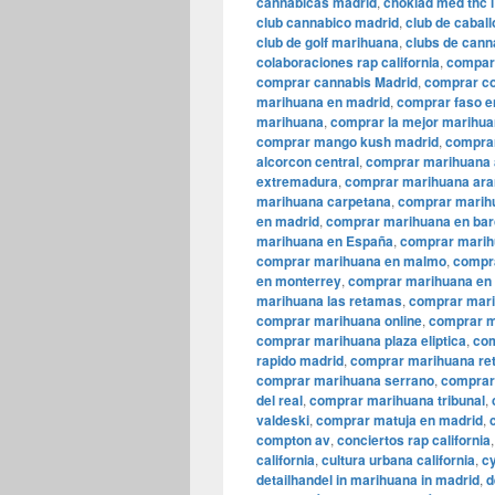
cannabicas madrid
,
choklad med thc 
club cannabico madrid
,
club de cabal
club de golf marihuana
,
clubs de cann
colaboraciones rap california
,
compar
comprar cannabis Madrid
,
comprar co
marihuana en madrid
,
comprar faso e
marihuana
,
comprar la mejor marihua
comprar mango kush madrid
,
comprar
alcorcon central
,
comprar marihuana 
extremadura
,
comprar marihuana ara
marihuana carpetana
,
comprar marih
en madrid
,
comprar marihuana en bar
marihuana en España
,
comprar marih
comprar marihuana en malmo
,
compr
en monterrey
,
comprar marihuana en 
marihuana las retamas
,
comprar mari
comprar marihuana online
,
comprar m
comprar marihuana plaza eliptica
,
com
rapido madrid
,
comprar marihuana ret
comprar marihuana serrano
,
comprar
del real
,
comprar marihuana tribunal
,
valdeski
,
comprar matuja en madrid
,
compton av
,
conciertos rap california
california
,
cultura urbana california
,
cy
detailhandel in marihuana in madrid
,
d