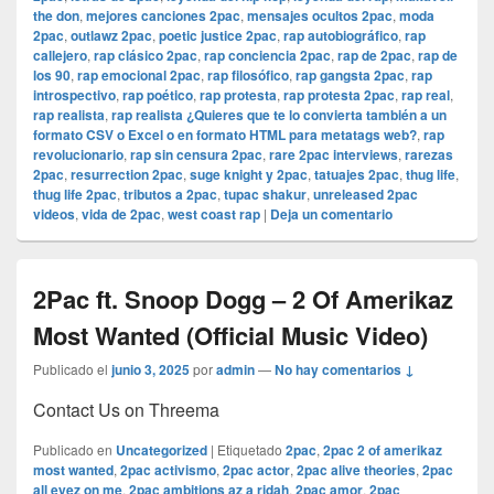
the don
,
mejores canciones 2pac
,
mensajes ocultos 2pac
,
moda
2pac
,
outlawz 2pac
,
poetic justice 2pac
,
rap autobiográfico
,
rap
callejero
,
rap clásico 2pac
,
rap conciencia 2pac
,
rap de 2pac
,
rap de
los 90
,
rap emocional 2pac
,
rap filosófico
,
rap gangsta 2pac
,
rap
introspectivo
,
rap poético
,
rap protesta
,
rap protesta 2pac
,
rap real
,
rap realista
,
rap realista ¿Quieres que te lo convierta también a un
formato CSV o Excel o en formato HTML para metatags web?
,
rap
revolucionario
,
rap sin censura 2pac
,
rare 2pac interviews
,
rarezas
2pac
,
resurrection 2pac
,
suge knight y 2pac
,
tatuajes 2pac
,
thug life
,
thug life 2pac
,
tributos a 2pac
,
tupac shakur
,
unreleased 2pac
videos
,
vida de 2pac
,
west coast rap
|
Deja un comentario
2Pac ft. Snoop Dogg – 2 Of Amerikaz
Most Wanted (Official Music Video)
Publicado el
junio 3, 2025
por
admin
—
No hay comentarios ↓
Contact Us on Threema
Publicado en
Uncategorized
|
Etiquetado
2pac
,
2pac 2 of amerikaz
most wanted
,
2pac activismo
,
2pac actor
,
2pac alive theories
,
2pac
all eyez on me
,
2pac ambitions az a ridah
,
2pac amor
,
2pac