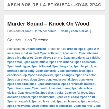
ARCHIVOS DE LA ETIQUETA:
JOYAS 2PAC
Murder Squad – Knock On Wood
Publicado el
junio 3, 2025
por
admin
—
No hay comentarios ↓
Contact Us on Threema
Publicado en
Uncategorized
|
Etiquetado
03 greedo
,
2pac
,
2pac 2 of
amerikaz most wanted
,
2pac activismo
,
2pac actor
,
2pac álbumes
,
2pac alive theories
,
2pac all eyez on me
,
2pac ambitions az a ridah
,
2pac amor
,
2pac apple music
,
2pac arte urbano
,
2pac asesinato
,
2pac beef biggie
,
2pac billboard
,
2pac biografía
,
2pac biopic
,
2pac
brenda’s got a baby
,
2pac california
,
2pac california love
,
2pac
canciones top
,
2pac caso policial
,
2pac changes
,
2pac colección
,
2pac con snoop dogg
,
2pac conciencia social
,
2pac conciertos
,
2pac conspiraciones
,
2pac cronología
,
2pac cronología musical
,
2pac dear mama
,
2pac death
,
2pac death row
,
2pac derechos
civiles
,
2pac detención
,
2pac diss tracks
,
2pac do for love
,
2pac
doblado español
,
2pac documental
,
2pac east coast
,
2pac en BET
,
2pac en español
,
2pac en la cárcel
,
2pac en la moda
,
2pac en vivo
,
2pac entrevistas
,
2pac entrevistas legendarias
,
2pac escritor
,
2pac