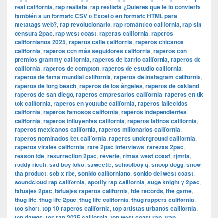
real california
,
rap realista
,
rap realista ¿Quieres que te lo convierta
también a un formato CSV o Excel o en formato HTML para
metatags web?
,
rap revolucionario
,
rap romántico california
,
rap sin
censura 2pac
,
rap west coast
,
raperas california
,
raperos
californianos 2025
,
raperos calle california
,
raperos chicanos
california
,
raperos con más seguidores california
,
raperos con
premios grammy california
,
raperos de barrio california
,
raperos de
california
,
raperos de compton
,
raperos de estudio california
,
raperos de fama mundial california
,
raperos de instagram california
,
raperos de long beach
,
raperos de los ángeles
,
raperos de oakland
,
raperos de san diego
,
raperos empresarios california
,
raperos en tik
tok california
,
raperos en youtube california
,
raperos fallecidos
california
,
raperos famosos california
,
raperos independientes
california
,
raperos influyentes california
,
raperos latinos california
,
raperos mexicanos california
,
raperos millonarios california
,
raperos nominados bet california
,
raperos underground california
,
raperos virales california
,
rare 2pac interviews
,
rarezas 2pac
,
reason tde
,
resurrection 2pac
,
reverie
,
rimas west coast
,
rjmrla
,
roddy ricch
,
sad boy loko
,
saweetie
,
schoolboy q
,
snoop dogg
,
snow
tha product
,
sob x rbe
,
sonido californiano
,
sonido del west coast
,
soundcloud rap california
,
spotify rap california
,
suge knight y 2pac
,
tatuajes 2pac
,
tatuajes raperos california
,
tde records
,
the game
,
thug life
,
thug life 2pac
,
thug life california
,
thug rappers california
,
too short
,
top 10 raperos california
,
top artistas urbanos california
,
top dawgs
,
top rap 2025 california
,
top west coast rap
,
trap