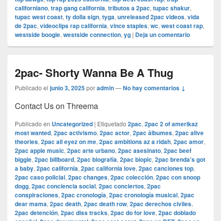
californiano
,
trap gang california
,
tributos a 2pac
,
tupac shakur
,
tupac west coast
,
ty dolla sign
,
tyga
,
unreleased 2pac videos
,
vida
de 2pac
,
videoclips rap california
,
vince staples
,
wc
,
west coast rap
,
westside boogie
,
westside connection
,
yg
|
Deja un comentario
2pac- Shorty Wanna Be A Thug
Publicado el
junio 3, 2025
por
admin
—
No hay comentarios ↓
Contact Us on Threema
Publicado en
Uncategorized
|
Etiquetado
2pac
,
2pac 2 of amerikaz
most wanted
,
2pac activismo
,
2pac actor
,
2pac álbumes
,
2pac alive
theories
,
2pac all eyez on me
,
2pac ambitions az a ridah
,
2pac amor
,
2pac apple music
,
2pac arte urbano
,
2pac asesinato
,
2pac beef
biggie
,
2pac billboard
,
2pac biografía
,
2pac biopic
,
2pac brenda’s got
a baby
,
2pac california
,
2pac california love
,
2pac canciones top
,
2pac caso policial
,
2pac changes
,
2pac colección
,
2pac con snoop
dogg
,
2pac conciencia social
,
2pac conciertos
,
2pac
conspiraciones
,
2pac cronología
,
2pac cronología musical
,
2pac
dear mama
,
2pac death
,
2pac death row
,
2pac derechos civiles
,
2pac detención
,
2pac diss tracks
,
2pac do for love
,
2pac doblado