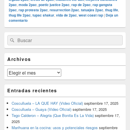
2pac
,
moda 2pac
,
poetic justice 2pac
,
rap de 2pac
,
rap gangsta
2pac
,
rap protesta 2pac
,
resurrection 2pac
,
tatuajes 2pac
,
thug life
,
thug life 2pac
,
tupac shakur
,
vida de 2pac
,
west coast rap
|
Deja un
comentario
El
Buscar
Buscar
área
por:
de
widget
barra
Archivos
lateral
primaria
Archivos
Entradas recientes
Cosculluela – LA QUE HAY (Video Oficial)
septiembre 17, 2025
Cosculluela – Guaya (Video Oficial)
septiembre 17, 2025
Tego Calderon – Alegria (Que Bonita Es La Vida)
septiembre 17,
2025
Marihuana en la cocina: usos y potenciales riesgos
septiembre