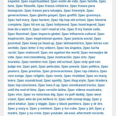
español
,
2pac espiritualidad
,
2pac estilo de vida
,
2pac familia
,
2pac
fans
,
2pac filosofía
,
2pac frases célebres
,
2pac frases para
instagram
,
2pac frases para tatuajes
,
2pac freestyle
,
2pac
generaciones
,
2pac ghetto gospel
,
2pac graffiti
,
2pac grammys
,
2pac hail mary
,
2pac harlem
,
2pac hip hop old school
,
2pac historia
completa
,
2pac hit em up
,
2pac hollywood
,
2pac hood legend
,
2pac
how do u want it
,
2pac i ain’t mad at cha
,
2pac if my homie calls
,
2pac illuminati
,
2pac impacto global
,
2pac influencia cultural
,
2pac
inspiración
,
2pac inspirational quotes
,
2pac justicia social
,
2pac
juventud
,
2pac keep ya head up
,
2pac latinoamérica
,
2pac letras con
sentido
,
2pac letter 2 my unborn
,
2pac los ángeles
,
2pac lucha
racial
,
2pac makaveli
,
2pac me against the world
,
2pac mensajes de
vida
,
2pac merchandising
,
2pac motivación
,
2pac mtv
,
2pac
murales
,
2pac nombre real
,
2pac old school
,
2pac only god can
judge me
,
2pac pain
,
2pac películas
,
2pac poesía
,
2pac política
,
2pac
posters
,
2pac premios
,
2pac provocaciones
,
2pac rap clásico
,
2pac
rare songs
,
2pac religión
,
2pac remix
,
2pac rivalidad
,
2pac so many
tears
,
2pac soundcloud
,
2pac spotify
,
2pac thug style
,
2pac tiradera
,
2pac top canciones
,
2pac toss it up
,
2pac unreleased tracks
,
2pac
until the end of time
,
2pac versión latina
,
2pac videos musicales
,
2pac vive
,
2pac vs notorious big
,
2pac vs puff daddy
,
2pac west
coast
,
2pac who do you believe in
,
2pac with snoop dogg
,
2pac y
afeni shakur
,
2pac y biggie
,
2pac y black panthers
,
2pac y dr dre
,
2pac y eazy-e
,
2pac y eminem
,
2pac y ice cube
,
2pac y jail
,
2pac y
madre
,
2pac y su crew
,
2pac youtube
,
ab-soul
,
aftermath records
,