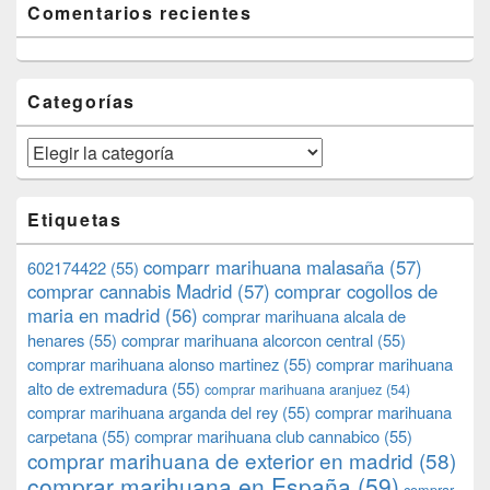
Comentarios recientes
Categorías
Categorías
Etiquetas
comparr marihuana malasaña
(57)
602174422
(55)
comprar cannabis Madrid
(57)
comprar cogollos de
maria en madrid
(56)
comprar marihuana alcala de
henares
(55)
comprar marihuana alcorcon central
(55)
comprar marihuana alonso martinez
(55)
comprar marihuana
alto de extremadura
(55)
comprar marihuana aranjuez
(54)
comprar marihuana arganda del rey
(55)
comprar marihuana
carpetana
(55)
comprar marihuana club cannabico
(55)
comprar marihuana de exterior en madrid
(58)
comprar marihuana en España
(59)
comprar