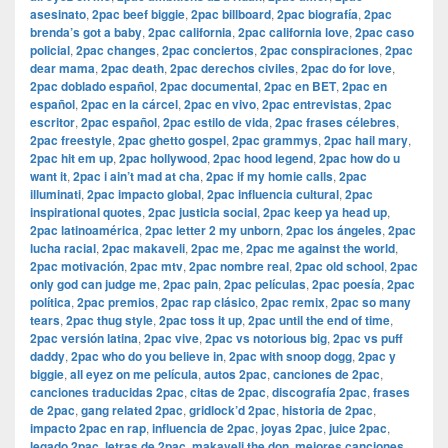
asesinato
,
2pac beef biggie
,
2pac billboard
,
2pac biografía
,
2pac
brenda’s got a baby
,
2pac california
,
2pac california love
,
2pac caso
policial
,
2pac changes
,
2pac conciertos
,
2pac conspiraciones
,
2pac
dear mama
,
2pac death
,
2pac derechos civiles
,
2pac do for love
,
2pac doblado español
,
2pac documental
,
2pac en BET
,
2pac en
español
,
2pac en la cárcel
,
2pac en vivo
,
2pac entrevistas
,
2pac
escritor
,
2pac español
,
2pac estilo de vida
,
2pac frases célebres
,
2pac freestyle
,
2pac ghetto gospel
,
2pac grammys
,
2pac hail mary
,
2pac hit em up
,
2pac hollywood
,
2pac hood legend
,
2pac how do u
want it
,
2pac i ain’t mad at cha
,
2pac if my homie calls
,
2pac
illuminati
,
2pac impacto global
,
2pac influencia cultural
,
2pac
inspirational quotes
,
2pac justicia social
,
2pac keep ya head up
,
2pac latinoamérica
,
2pac letter 2 my unborn
,
2pac los ángeles
,
2pac
lucha racial
,
2pac makaveli
,
2pac me
,
2pac me against the world
,
2pac motivación
,
2pac mtv
,
2pac nombre real
,
2pac old school
,
2pac
only god can judge me
,
2pac pain
,
2pac películas
,
2pac poesía
,
2pac
política
,
2pac premios
,
2pac rap clásico
,
2pac remix
,
2pac so many
tears
,
2pac thug style
,
2pac toss it up
,
2pac until the end of time
,
2pac versión latina
,
2pac vive
,
2pac vs notorious big
,
2pac vs puff
daddy
,
2pac who do you believe in
,
2pac with snoop dogg
,
2pac y
biggie
,
all eyez on me película
,
autos 2pac
,
canciones de 2pac
,
canciones traducidas 2pac
,
citas de 2pac
,
discografía 2pac
,
frases
de 2pac
,
gang related 2pac
,
gridlock’d 2pac
,
historia de 2pac
,
impacto 2pac en rap
,
influencia de 2pac
,
joyas 2pac
,
juice 2pac
,
legado 2pac
,
letras de 2pac
,
makaveli the don
,
mejores canciones