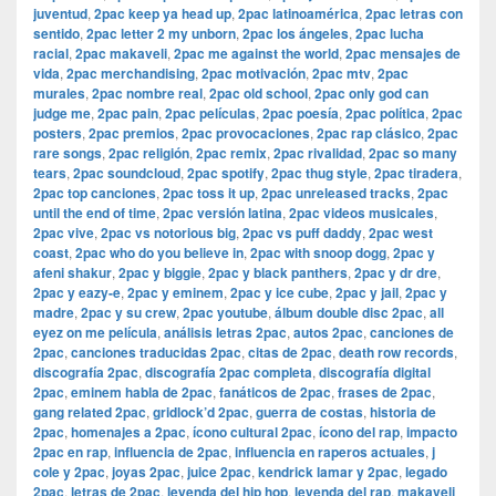
juventud
,
2pac keep ya head up
,
2pac latinoamérica
,
2pac letras con
sentido
,
2pac letter 2 my unborn
,
2pac los ángeles
,
2pac lucha
racial
,
2pac makaveli
,
2pac me against the world
,
2pac mensajes de
vida
,
2pac merchandising
,
2pac motivación
,
2pac mtv
,
2pac
murales
,
2pac nombre real
,
2pac old school
,
2pac only god can
judge me
,
2pac pain
,
2pac películas
,
2pac poesía
,
2pac política
,
2pac
posters
,
2pac premios
,
2pac provocaciones
,
2pac rap clásico
,
2pac
rare songs
,
2pac religión
,
2pac remix
,
2pac rivalidad
,
2pac so many
tears
,
2pac soundcloud
,
2pac spotify
,
2pac thug style
,
2pac tiradera
,
2pac top canciones
,
2pac toss it up
,
2pac unreleased tracks
,
2pac
until the end of time
,
2pac versión latina
,
2pac videos musicales
,
2pac vive
,
2pac vs notorious big
,
2pac vs puff daddy
,
2pac west
coast
,
2pac who do you believe in
,
2pac with snoop dogg
,
2pac y
afeni shakur
,
2pac y biggie
,
2pac y black panthers
,
2pac y dr dre
,
2pac y eazy-e
,
2pac y eminem
,
2pac y ice cube
,
2pac y jail
,
2pac y
madre
,
2pac y su crew
,
2pac youtube
,
álbum double disc 2pac
,
all
eyez on me película
,
análisis letras 2pac
,
autos 2pac
,
canciones de
2pac
,
canciones traducidas 2pac
,
citas de 2pac
,
death row records
,
discografía 2pac
,
discografía 2pac completa
,
discografía digital
2pac
,
eminem habla de 2pac
,
fanáticos de 2pac
,
frases de 2pac
,
gang related 2pac
,
gridlock’d 2pac
,
guerra de costas
,
historia de
2pac
,
homenajes a 2pac
,
ícono cultural 2pac
,
ícono del rap
,
impacto
2pac en rap
,
influencia de 2pac
,
influencia en raperos actuales
,
j
cole y 2pac
,
joyas 2pac
,
juice 2pac
,
kendrick lamar y 2pac
,
legado
2pac
,
letras de 2pac
,
leyenda del hip hop
,
leyenda del rap
,
makaveli