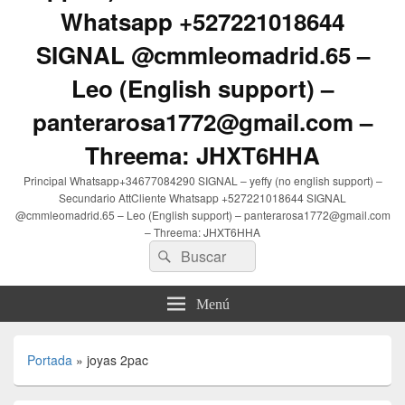
Whatsapp +527221018644
SIGNAL @cmmleomadrid.65 –
Leo (English support) –
panterarosa1772@gmail.com –
Threema: JHXT6HHA
Principal Whatsapp+34677084290 SIGNAL – yeffy (no english support) –
Secundario AttCliente Whatsapp +527221018644 SIGNAL
@cmmleomadrid.65 – Leo (English support) – panterarosa1772@gmail.com
– Threema: JHXT6HHA
Buscar
Buscar
por:
Menú
Portada
»
joyas 2pac