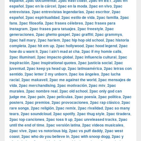
español
,
2pac documental
,
2pac east coast
,
2pac en BET
,
2pac en
español
,
2pac en la cárcel
,
2pac en la moda
,
2pac en vivo
,
2pac
entrevistas
,
2pac entrevistas legendarias
,
2pac escritor
,
2pac
español
,
2pac espiritualidad
,
2pac estilo de vida
,
2pac familia
,
2pac
fans
,
2pac filosofía
,
2pac frases célebres
,
2pac frases para
instagram
,
2pac frases para tatuajes
,
2pac freestyle
,
2pac
generaciones
,
2pac ghetto gospel
,
2pac graffiti
,
2pac grammys
,
2pac hail mary
,
2pac harlem
,
2pac hip hop old school
,
2pac historia
completa
,
2pac hit em up
,
2pac hollywood
,
2pac hood legend
,
2pac
how do u want it
,
2pac i ain’t mad at cha
,
2pac if my homie calls
,
2pac illuminati
,
2pac impacto global
,
2pac influencia cultural
,
2pac
inspiración
,
2pac inspirational quotes
,
2pac justicia social
,
2pac
juventud
,
2pac keep ya head up
,
2pac latinoamérica
,
2pac letras con
sentido
,
2pac letter 2 my unborn
,
2pac los ángeles
,
2pac lucha
racial
,
2pac makaveli
,
2pac me against the world
,
2pac mensajes de
vida
,
2pac merchandising
,
2pac motivación
,
2pac mtv
,
2pac
murales
,
2pac nombre real
,
2pac old school
,
2pac only god can
judge me
,
2pac pain
,
2pac películas
,
2pac poesía
,
2pac política
,
2pac
posters
,
2pac premios
,
2pac provocaciones
,
2pac rap clásico
,
2pac
rare songs
,
2pac religión
,
2pac remix
,
2pac rivalidad
,
2pac so many
tears
,
2pac soundcloud
,
2pac spotify
,
2pac thug style
,
2pac tiradera
,
2pac top canciones
,
2pac toss it up
,
2pac unreleased tracks
,
2pac
until the end of time
,
2pac versión latina
,
2pac videos musicales
,
2pac vive
,
2pac vs notorious big
,
2pac vs puff daddy
,
2pac west
coast
,
2pac who do you believe in
,
2pac with snoop dogg
,
2pac y