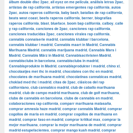
álbum double disc 2pac
,
all eyez on me película
,
análisis letras 2pac
,
artistas de rap california
,
artistas emergentes rap california
,
autos
2pac
,
autos raperos california
,
baby bash
,
batallas de rap california
,
beats west coast
,
beefs raperos california
,
berner
,
biografías
raperos california
,
blast
,
blueface
,
boom bap california
,
calboy
,
calle
y rap california
,
canciones de 2pac
,
canciones rap california
,
canciones traducidas 2pac
,
canciones virales rap california
,
cannabis connaiserie madrid
,
cannabis klubbar i barcelona
,
cannabis klubbar i madrid
,
Cannabis maart in Madrid
,
Cannabis
Marihuana Madrid
,
cannabis marijuana madrid
,
Cannabis Mars i
Madrid
,
Cannabis März in Madrid
,
Cannabisactivisten Madrid
,
cannabisclubs in barcelona
,
cannabisclubs in madrid
,
Cannabisprodukte in Madrid
,
cannabisprodukter i madrid
,
chino xl
,
chocolaatjes met thc in madrid
,
chocolates con thc en madrid
,
chocolates de marihuana madrid
,
chocolatinas cannabicas madrid
,
choklad med thc i madrid
,
citas de 2pac
,
clásicos del rap
californiano
,
club cannabico madrid
,
club de caballo marihuana
madrid
,
club de campo madrid marihuana
,
club de golf marihuana
,
clubs de cannabis en barcelona
,
clubs de cannabis en madrid
,
colaboraciones rap california
,
comparr marihuana malasaña
,
comprar amnesia haze madrid
,
comprar cannabis Madrid
,
comprar
cogollos de maria en madrid
,
comprar cogollos de marihuana en
madrid
,
comprar faso en madrid
,
comprar kritikal max
,
comprar la
mejor marihuana
,
comprar la mejor marihuana de madrid
,
comprar
madrid estupefacientes
,
comprar mango kush madrid
,
comprar