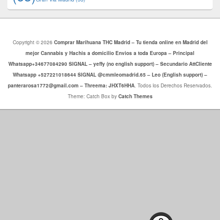
Copyright © 2026
Comprar Marihuana THC Madrid – Tu tienda online en Madrid del
mejor Cannabis y Hachis a domicilio Envios a toda Europa – Principal
Whatsapp+34677084290 SIGNAL – yeffy (no english support) – Secundario AttCliente
Whatsapp +527221018644 SIGNAL @cmmleomadrid.65 – Leo (English support) –
panterarosa1772@gmail.com – Threema: JHXT6HHA
. Todos los Derechos Reservados.
Theme: Catch Box by
Catch Themes