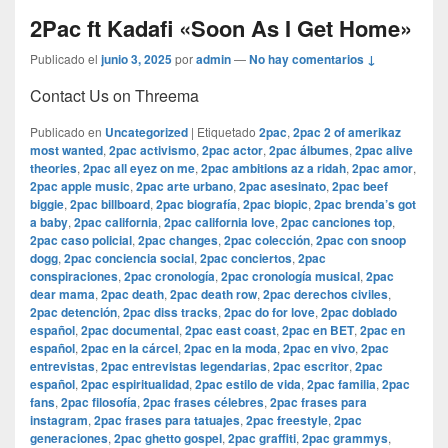
2Pac ft Kadafi «Soon As I Get Home»
Publicado el
junio 3, 2025
por
admin
—
No hay comentarios ↓
Contact Us on Threema
Publicado en
Uncategorized
|
Etiquetado
2pac
,
2pac 2 of amerikaz
most wanted
,
2pac activismo
,
2pac actor
,
2pac álbumes
,
2pac alive
theories
,
2pac all eyez on me
,
2pac ambitions az a ridah
,
2pac amor
,
2pac apple music
,
2pac arte urbano
,
2pac asesinato
,
2pac beef
biggie
,
2pac billboard
,
2pac biografía
,
2pac biopic
,
2pac brenda’s got
a baby
,
2pac california
,
2pac california love
,
2pac canciones top
,
2pac caso policial
,
2pac changes
,
2pac colección
,
2pac con snoop
dogg
,
2pac conciencia social
,
2pac conciertos
,
2pac
conspiraciones
,
2pac cronología
,
2pac cronología musical
,
2pac
dear mama
,
2pac death
,
2pac death row
,
2pac derechos civiles
,
2pac detención
,
2pac diss tracks
,
2pac do for love
,
2pac doblado
español
,
2pac documental
,
2pac east coast
,
2pac en BET
,
2pac en
español
,
2pac en la cárcel
,
2pac en la moda
,
2pac en vivo
,
2pac
entrevistas
,
2pac entrevistas legendarias
,
2pac escritor
,
2pac
español
,
2pac espiritualidad
,
2pac estilo de vida
,
2pac familia
,
2pac
fans
,
2pac filosofía
,
2pac frases célebres
,
2pac frases para
instagram
,
2pac frases para tatuajes
,
2pac freestyle
,
2pac
generaciones
,
2pac ghetto gospel
,
2pac graffiti
,
2pac grammys
,