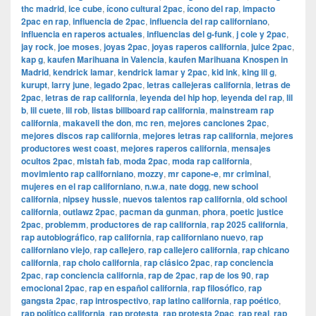
thc madrid
,
ice cube
,
ícono cultural 2pac
,
ícono del rap
,
impacto
2pac en rap
,
influencia de 2pac
,
influencia del rap californiano
,
influencia en raperos actuales
,
influencias del g-funk
,
j cole y 2pac
,
jay rock
,
joe moses
,
joyas 2pac
,
joyas raperos california
,
juice 2pac
,
kap g
,
kaufen Marihuana in Valencia
,
kaufen Marihuana Knospen in
Madrid
,
kendrick lamar
,
kendrick lamar y 2pac
,
kid ink
,
king lil g
,
kurupt
,
larry june
,
legado 2pac
,
letras callejeras california
,
letras de
2pac
,
letras de rap california
,
leyenda del hip hop
,
leyenda del rap
,
lil
b
,
lil cuete
,
lil rob
,
listas billboard rap california
,
mainstream rap
california
,
makaveli the don
,
mc ren
,
mejores canciones 2pac
,
mejores discos rap california
,
mejores letras rap california
,
mejores
productores west coast
,
mejores raperos california
,
mensajes
ocultos 2pac
,
mistah fab
,
moda 2pac
,
moda rap california
,
movimiento rap californiano
,
mozzy
,
mr capone-e
,
mr criminal
,
mujeres en el rap californiano
,
n.w.a
,
nate dogg
,
new school
california
,
nipsey hussle
,
nuevos talentos rap california
,
old school
california
,
outlawz 2pac
,
pacman da gunman
,
phora
,
poetic justice
2pac
,
problemm
,
productores de rap california
,
rap 2025 california
,
rap autobiográfico
,
rap california
,
rap californiano nuevo
,
rap
californiano viejo
,
rap callejero
,
rap callejero california
,
rap chicano
california
,
rap cholo california
,
rap clásico 2pac
,
rap conciencia
2pac
,
rap conciencia california
,
rap de 2pac
,
rap de los 90
,
rap
emocional 2pac
,
rap en español california
,
rap filosófico
,
rap
gangsta 2pac
,
rap introspectivo
,
rap latino california
,
rap poético
,
rap político california
,
rap protesta
,
rap protesta 2pac
,
rap real
,
rap