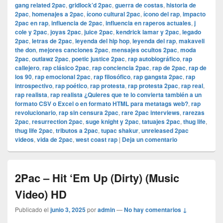
gang related 2pac
,
gridlock’d 2pac
,
guerra de costas
,
historia de
2pac
,
homenajes a 2pac
,
ícono cultural 2pac
,
ícono del rap
,
impacto
2pac en rap
,
influencia de 2pac
,
influencia en raperos actuales
,
j
cole y 2pac
,
joyas 2pac
,
juice 2pac
,
kendrick lamar y 2pac
,
legado
2pac
,
letras de 2pac
,
leyenda del hip hop
,
leyenda del rap
,
makaveli
the don
,
mejores canciones 2pac
,
mensajes ocultos 2pac
,
moda
2pac
,
outlawz 2pac
,
poetic justice 2pac
,
rap autobiográfico
,
rap
callejero
,
rap clásico 2pac
,
rap conciencia 2pac
,
rap de 2pac
,
rap de
los 90
,
rap emocional 2pac
,
rap filosófico
,
rap gangsta 2pac
,
rap
introspectivo
,
rap poético
,
rap protesta
,
rap protesta 2pac
,
rap real
,
rap realista
,
rap realista ¿Quieres que te lo convierta también a un
formato CSV o Excel o en formato HTML para metatags web?
,
rap
revolucionario
,
rap sin censura 2pac
,
rare 2pac interviews
,
rarezas
2pac
,
resurrection 2pac
,
suge knight y 2pac
,
tatuajes 2pac
,
thug life
,
thug life 2pac
,
tributos a 2pac
,
tupac shakur
,
unreleased 2pac
videos
,
vida de 2pac
,
west coast rap
|
Deja un comentario
2Pac – Hit ‘Em Up (Dirty) (Music
Video) HD
Publicado el
junio 3, 2025
por
admin
—
No hay comentarios ↓