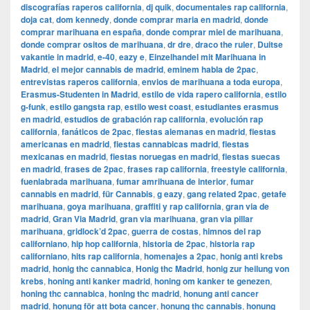
discografías raperos california
,
dj quik
,
documentales rap california
,
doja cat
,
dom kennedy
,
donde comprar maria en madrid
,
donde
comprar marihuana en españa
,
donde comprar miel de marihuana
,
donde comprar ositos de marihuana
,
dr dre
,
draco the ruler
,
Duitse
vakantie in madrid
,
e-40
,
eazy e
,
Einzelhandel mit Marihuana in
Madrid
,
el mejor cannabis de madrid
,
eminem habla de 2pac
,
entrevistas raperos california
,
envios de marihuana a toda europa
,
Erasmus-Studenten in Madrid
,
estilo de vida rapero california
,
estilo
g-funk
,
estilo gangsta rap
,
estilo west coast
,
estudiantes erasmus
en madrid
,
estudios de grabación rap california
,
evolución rap
california
,
fanáticos de 2pac
,
fiestas alemanas en madrid
,
fiestas
americanas en madrid
,
fiestas cannabicas madrid
,
fiestas
mexicanas en madrid
,
fiestas noruegas en madrid
,
fiestas suecas
en madrid
,
frases de 2pac
,
frases rap california
,
freestyle california
,
fuenlabrada marihuana
,
fumar amrihuana de interior
,
fumar
cannabis en madrid
,
für Cannabis
,
g eazy
,
gang related 2pac
,
getafe
marihuana
,
goya marihuana
,
graffiti y rap california
,
gran via de
madrid
,
​​Gran Via Madrid
,
gran via marihuana
,
gran via pillar
marihuana
,
gridlock’d 2pac
,
guerra de costas
,
himnos del rap
californiano
,
hip hop california
,
historia de 2pac
,
historia rap
californiano
,
hits rap california
,
homenajes a 2pac
,
honig anti krebs
madrid
,
honig thc cannabica
,
Honig thc Madrid
,
honig zur heilung von
krebs
,
honing anti kanker madrid
,
honing om kanker te genezen
,
honing thc cannabica
,
honing thc madrid
,
honung anti cancer
madrid
,
honung för att bota cancer
,
honung thc cannabis
,
honung