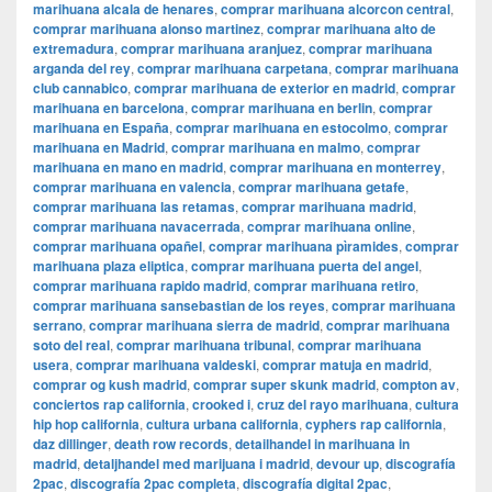
marihuana alcala de henares
,
comprar marihuana alcorcon central
,
comprar marihuana alonso martinez
,
comprar marihuana alto de
extremadura
,
comprar marihuana aranjuez
,
comprar marihuana
arganda del rey
,
comprar marihuana carpetana
,
comprar marihuana
club cannabico
,
comprar marihuana de exterior en madrid
,
comprar
marihuana en barcelona
,
comprar marihuana en berlin
,
comprar
marihuana en España
,
comprar marihuana en estocolmo
,
comprar
marihuana en Madrid
,
comprar marihuana en malmo
,
comprar
marihuana en mano en madrid
,
comprar marihuana en monterrey
,
comprar marihuana en valencia
,
comprar marihuana getafe
,
comprar marihuana las retamas
,
comprar marihuana madrid
,
comprar marihuana navacerrada
,
comprar marihuana online
,
comprar marihuana opañel
,
comprar marihuana pìramides
,
comprar
marihuana plaza eliptica
,
comprar marihuana puerta del angel
,
comprar marihuana rapido madrid
,
comprar marihuana retiro
,
comprar marihuana sansebastian de los reyes
,
comprar marihuana
serrano
,
comprar marihuana sierra de madrid
,
comprar marihuana
soto del real
,
comprar marihuana tribunal
,
comprar marihuana
usera
,
comprar marihuana valdeski
,
comprar matuja en madrid
,
comprar og kush madrid
,
comprar super skunk madrid
,
compton av
,
conciertos rap california
,
crooked i
,
cruz del rayo marihuana
,
cultura
hip hop california
,
cultura urbana california
,
cyphers rap california
,
daz dillinger
,
death row records
,
detailhandel in marihuana in
madrid
,
detaljhandel med marijuana i madrid
,
devour up
,
discografía
2pac
,
discografía 2pac completa
,
discografía digital 2pac
,