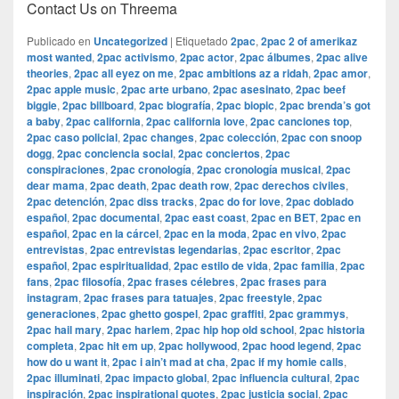
Contact Us on Threema
Publicado en
Uncategorized
|
Etiquetado
2pac
,
2pac 2 of amerikaz
most wanted
,
2pac activismo
,
2pac actor
,
2pac álbumes
,
2pac alive
theories
,
2pac all eyez on me
,
2pac ambitions az a ridah
,
2pac amor
,
2pac apple music
,
2pac arte urbano
,
2pac asesinato
,
2pac beef
biggie
,
2pac billboard
,
2pac biografía
,
2pac biopic
,
2pac brenda’s got
a baby
,
2pac california
,
2pac california love
,
2pac canciones top
,
2pac caso policial
,
2pac changes
,
2pac colección
,
2pac con snoop
dogg
,
2pac conciencia social
,
2pac conciertos
,
2pac
conspiraciones
,
2pac cronología
,
2pac cronología musical
,
2pac
dear mama
,
2pac death
,
2pac death row
,
2pac derechos civiles
,
2pac detención
,
2pac diss tracks
,
2pac do for love
,
2pac doblado
español
,
2pac documental
,
2pac east coast
,
2pac en BET
,
2pac en
español
,
2pac en la cárcel
,
2pac en la moda
,
2pac en vivo
,
2pac
entrevistas
,
2pac entrevistas legendarias
,
2pac escritor
,
2pac
español
,
2pac espiritualidad
,
2pac estilo de vida
,
2pac familia
,
2pac
fans
,
2pac filosofía
,
2pac frases célebres
,
2pac frases para
instagram
,
2pac frases para tatuajes
,
2pac freestyle
,
2pac
generaciones
,
2pac ghetto gospel
,
2pac graffiti
,
2pac grammys
,
2pac hail mary
,
2pac harlem
,
2pac hip hop old school
,
2pac historia
completa
,
2pac hit em up
,
2pac hollywood
,
2pac hood legend
,
2pac
how do u want it
,
2pac i ain’t mad at cha
,
2pac if my homie calls
,
2pac illuminati
,
2pac impacto global
,
2pac influencia cultural
,
2pac
inspiración
,
2pac inspirational quotes
,
2pac justicia social
,
2pac