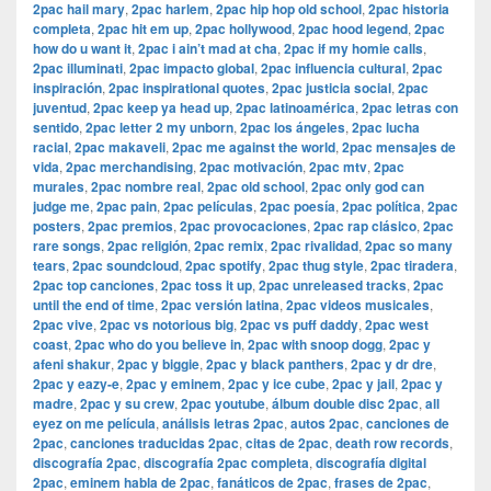
2pac hail mary
,
2pac harlem
,
2pac hip hop old school
,
2pac historia
completa
,
2pac hit em up
,
2pac hollywood
,
2pac hood legend
,
2pac
how do u want it
,
2pac i ain’t mad at cha
,
2pac if my homie calls
,
2pac illuminati
,
2pac impacto global
,
2pac influencia cultural
,
2pac
inspiración
,
2pac inspirational quotes
,
2pac justicia social
,
2pac
juventud
,
2pac keep ya head up
,
2pac latinoamérica
,
2pac letras con
sentido
,
2pac letter 2 my unborn
,
2pac los ángeles
,
2pac lucha
racial
,
2pac makaveli
,
2pac me against the world
,
2pac mensajes de
vida
,
2pac merchandising
,
2pac motivación
,
2pac mtv
,
2pac
murales
,
2pac nombre real
,
2pac old school
,
2pac only god can
judge me
,
2pac pain
,
2pac películas
,
2pac poesía
,
2pac política
,
2pac
posters
,
2pac premios
,
2pac provocaciones
,
2pac rap clásico
,
2pac
rare songs
,
2pac religión
,
2pac remix
,
2pac rivalidad
,
2pac so many
tears
,
2pac soundcloud
,
2pac spotify
,
2pac thug style
,
2pac tiradera
,
2pac top canciones
,
2pac toss it up
,
2pac unreleased tracks
,
2pac
until the end of time
,
2pac versión latina
,
2pac videos musicales
,
2pac vive
,
2pac vs notorious big
,
2pac vs puff daddy
,
2pac west
coast
,
2pac who do you believe in
,
2pac with snoop dogg
,
2pac y
afeni shakur
,
2pac y biggie
,
2pac y black panthers
,
2pac y dr dre
,
2pac y eazy-e
,
2pac y eminem
,
2pac y ice cube
,
2pac y jail
,
2pac y
madre
,
2pac y su crew
,
2pac youtube
,
álbum double disc 2pac
,
all
eyez on me película
,
análisis letras 2pac
,
autos 2pac
,
canciones de
2pac
,
canciones traducidas 2pac
,
citas de 2pac
,
death row records
,
discografía 2pac
,
discografía 2pac completa
,
discografía digital
2pac
,
eminem habla de 2pac
,
fanáticos de 2pac
,
frases de 2pac
,