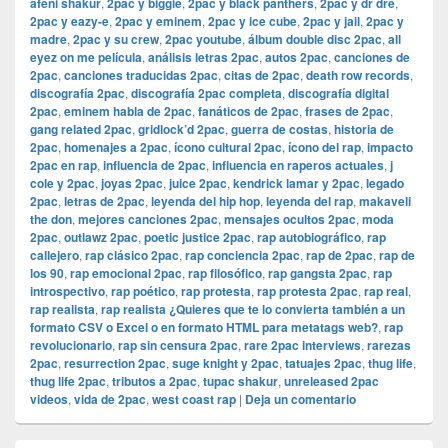
afeni shakur
,
2pac y biggie
,
2pac y black panthers
,
2pac y dr dre
,
2pac y eazy-e
,
2pac y eminem
,
2pac y ice cube
,
2pac y jail
,
2pac y
madre
,
2pac y su crew
,
2pac youtube
,
álbum double disc 2pac
,
all
eyez on me película
,
análisis letras 2pac
,
autos 2pac
,
canciones de
2pac
,
canciones traducidas 2pac
,
citas de 2pac
,
death row records
,
discografía 2pac
,
discografía 2pac completa
,
discografía digital
2pac
,
eminem habla de 2pac
,
fanáticos de 2pac
,
frases de 2pac
,
gang related 2pac
,
gridlock’d 2pac
,
guerra de costas
,
historia de
2pac
,
homenajes a 2pac
,
ícono cultural 2pac
,
ícono del rap
,
impacto
2pac en rap
,
influencia de 2pac
,
influencia en raperos actuales
,
j
cole y 2pac
,
joyas 2pac
,
juice 2pac
,
kendrick lamar y 2pac
,
legado
2pac
,
letras de 2pac
,
leyenda del hip hop
,
leyenda del rap
,
makaveli
the don
,
mejores canciones 2pac
,
mensajes ocultos 2pac
,
moda
2pac
,
outlawz 2pac
,
poetic justice 2pac
,
rap autobiográfico
,
rap
callejero
,
rap clásico 2pac
,
rap conciencia 2pac
,
rap de 2pac
,
rap de
los 90
,
rap emocional 2pac
,
rap filosófico
,
rap gangsta 2pac
,
rap
introspectivo
,
rap poético
,
rap protesta
,
rap protesta 2pac
,
rap real
,
rap realista
,
rap realista ¿Quieres que te lo convierta también a un
formato CSV o Excel o en formato HTML para metatags web?
,
rap
revolucionario
,
rap sin censura 2pac
,
rare 2pac interviews
,
rarezas
2pac
,
resurrection 2pac
,
suge knight y 2pac
,
tatuajes 2pac
,
thug life
,
thug life 2pac
,
tributos a 2pac
,
tupac shakur
,
unreleased 2pac
videos
,
vida de 2pac
,
west coast rap
|
Deja un comentario