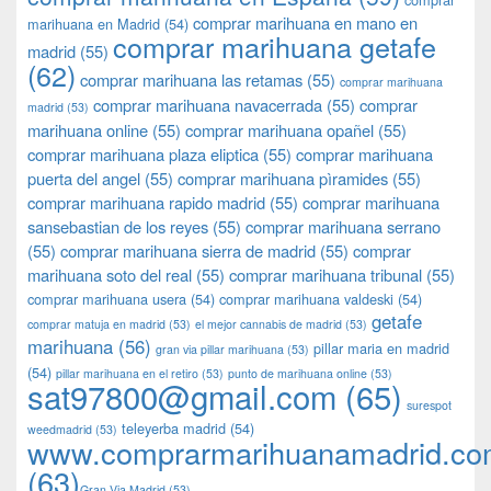
comprar marihuana en mano en
marihuana en Madrid
(54)
comprar marihuana getafe
madrid
(55)
(62)
comprar marihuana las retamas
(55)
comprar marihuana
comprar marihuana navacerrada
(55)
comprar
madrid
(53)
marihuana online
(55)
comprar marihuana opañel
(55)
comprar marihuana plaza eliptica
(55)
comprar marihuana
puerta del angel
(55)
comprar marihuana pìramides
(55)
comprar marihuana rapido madrid
(55)
comprar marihuana
sansebastian de los reyes
(55)
comprar marihuana serrano
(55)
comprar marihuana sierra de madrid
(55)
comprar
marihuana soto del real
(55)
comprar marihuana tribunal
(55)
comprar marihuana usera
(54)
comprar marihuana valdeski
(54)
getafe
comprar matuja en madrid
(53)
el mejor cannabis de madrid
(53)
marihuana
(56)
pillar maria en madrid
gran via pillar marihuana
(53)
(54)
pillar marihuana en el retiro
(53)
punto de marihuana online
(53)
sat97800@gmail.com
(65)
surespot
teleyerba madrid
(54)
weedmadrid
(53)
www.comprarmarihuanamadrid.c
(63)
​​Gran Via Madrid
(53)