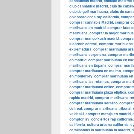
cannabicas madrid
,
choklad med thc 
club cannabico madrid
,
club de cabal
club de golf marihuana
,
clubs de cann
colaboraciones rap california
,
compar
comprar cannabis Madrid
,
comprar co
marihuana en madrid
,
comprar faso e
marihuana
,
comprar la mejor marihua
comprar mango kush madrid
,
comprar
alcorcon central
,
comprar marihuana 
extremadura
,
comprar marihuana ara
marihuana carpetana
,
comprar marih
en madrid
,
comprar marihuana en bar
marihuana en España
,
comprar marih
comprar marihuana en malmo
,
compr
en monterrey
,
comprar marihuana en 
marihuana las retamas
,
comprar mari
comprar marihuana online
,
comprar m
comprar marihuana plaza eliptica
,
com
rapido madrid
,
comprar marihuana ret
comprar marihuana serrano
,
comprar
del real
,
comprar marihuana tribunal
,
valdeski
,
comprar matuja en madrid
,
compton av
,
conciertos rap california
california
,
cultura urbana california
,
cy
detailhandel in marihuana in madrid
,
d