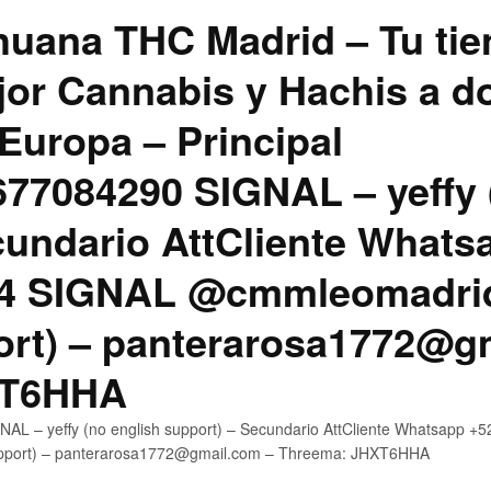
uana THC Madrid – Tu tie
jor Cannabis y Hachis a do
Europa – Principal
7084290 SIGNAL – yeffy 
cundario AttCliente Whats
4 SIGNAL @cmmleomadrid
ort) – panterarosa1772@g
XT6HHA
AL – yeffy (no english support) – Secundario AttCliente Whatsapp
upport) – panterarosa1772@gmail.com – Threema: JHXT6HHA