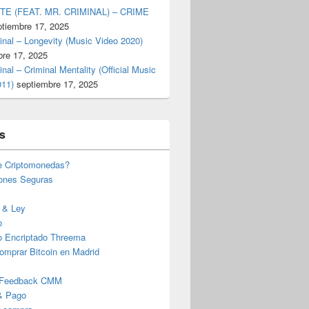
TE (FEAT. MR. CRIMINAL) – CRIME
ptiembre 17, 2025
inal – Longevity (Music Video 2020)
bre 17, 2025
inal – Criminal Mentality (Official Music
011)
septiembre 17, 2025
s
e Criptomonedas?
iones Seguras
 & Ley
o
o Encriptado Threema
omprar Bitcoin en Madrid
 Feedback CMM
& Pago