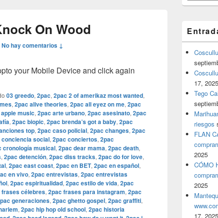
Knock On Wood
Entrad
—
No hay comentarios ↓
Coscull
septiem
o your Mobile Device and click again
Coscullu
17, 202
Tego Cal
do
03 greedo
,
2pac
,
2pac 2 of amerikaz most wanted
,
septiem
umes
,
2pac alive theories
,
2pac all eyez on me
,
2pac
 apple music
,
2pac arte urbano
,
2pac asesinato
,
2pac
Marihuan
afía
,
2pac biopic
,
2pac brenda’s got a baby
,
2pac
riesgos
anciones top
,
2pac caso policial
,
2pac changes
,
2pac
FLAN C
 conciencia social
,
2pac conciertos
,
2pac
comprar
 cronología musical
,
2pac dear mama
,
2pac death
,
2025
s
,
2pac detención
,
2pac diss tracks
,
2pac do for love
,
CÓMO H
al
,
2pac east coast
,
2pac en BET
,
2pac en español
,
ac en vivo
,
2pac entrevistas
,
2pac entrevistas
comprar
ñol
,
2pac espiritualidad
,
2pac estilo de vida
,
2pac
2025
 frases célebres
,
2pac frases para instagram
,
2pac
Mantequ
pac generaciones
,
2pac ghetto gospel
,
2pac graffiti
,
www.com
harlem
,
2pac hip hop old school
,
2pac historia
17, 202
,
,
,