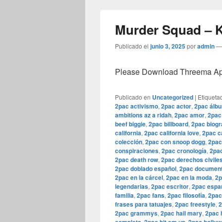
Murder Squad – 
Publicado el
junio 3, 2025
por
admin
Please Download Threema Appt
Publicado en
Uncategorized
|
Etiqueta
2pac activismo
,
2pac actor
,
2pac álb
ambitions az a ridah
,
2pac amor
,
2pac
beef biggie
,
2pac billboard
,
2pac biogr
california
,
2pac california love
,
2pac c
colección
,
2pac con snoop dogg
,
2pac
conspiraciones
,
2pac cronología
,
2pac
2pac death row
,
2pac derechos civile
2pac doblado español
,
2pac document
2pac en la cárcel
,
2pac en la moda
,
2p
legendarias
,
2pac escritor
,
2pac espa
familia
,
2pac fans
,
2pac filosofía
,
2pac
frases para tatuajes
,
2pac freestyle
,
2
2pac grammys
,
2pac hail mary
,
2pac 
,
,