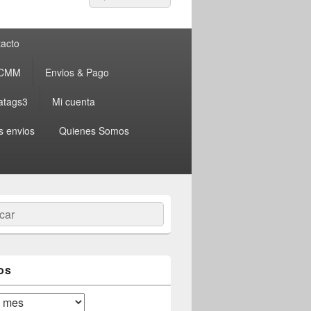
por:
acto
 CMM
Envios & Pago
atags3
Mi cuenta
s envios
Quienes Somos
ar
os