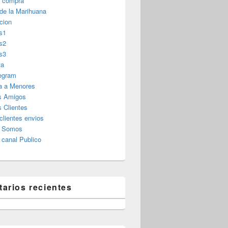
r compra
 de la Marihuana
cion
s1
s2
s3
ta
legram
a a Menores
s Amigos
 Clientes
clientes envios
s Somos
canal Publico
arios recientes