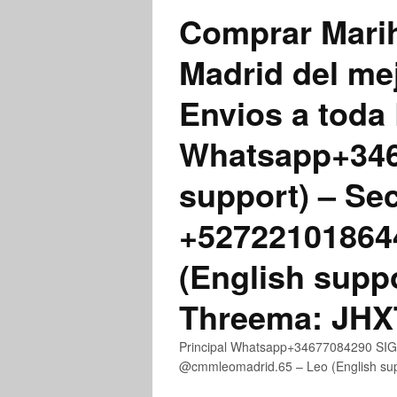
Comprar Marih
Madrid del me
Envios a toda 
Whatsapp+3467
support) – Se
+52722101864
(English supp
Threema: JH
Principal Whatsapp+34677084290 SIGN
@cmmleomadrid.65 – Leo (English s