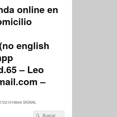
nda online en
micilio
(no english
app
.65 – Leo
mail.com –
 +527221018644 SIGNAL
Buscar
Buscar