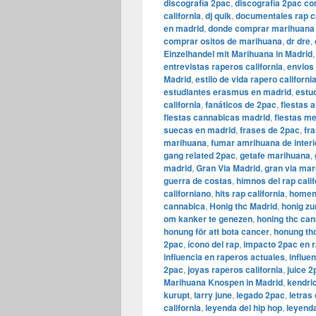
discografía 2pac
,
discografía 2pac co
california
,
dj quik
,
documentales rap ca
en madrid
,
donde comprar marihuana
comprar ositos de marihuana
,
dr dre
,
Einzelhandel mit Marihuana in Madrid
entrevistas raperos california
,
envios
Madrid
,
estilo de vida rapero californi
estudiantes erasmus en madrid
,
estud
california
,
fanáticos de 2pac
,
fiestas 
fiestas cannabicas madrid
,
fiestas m
suecas en madrid
,
frases de 2pac
,
fra
marihuana
,
fumar amrihuana de interi
gang related 2pac
,
getafe marihuana
,
madrid
,
​​Gran Via Madrid
,
gran via ma
guerra de costas
,
himnos del rap cali
californiano
,
hits rap california
,
homen
cannabica
,
Honig thc Madrid
,
honig zu
om kanker te genezen
,
honing thc ca
honung för att bota cancer
,
honung th
2pac
,
ícono del rap
,
impacto 2pac en 
influencia en raperos actuales
,
influe
2pac
,
joyas raperos california
,
juice 2
Marihuana Knospen in Madrid
,
kendri
kurupt
,
larry june
,
legado 2pac
,
letras 
california
,
leyenda del hip hop
,
leyenda