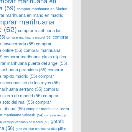
mprar marihuana en
a
(59)
comprar marihuana en Madrid
ar marihuana en mano en madrid
mprar marihuana
e
(62)
comprar marihuana las
55)
comprar
comprar marihuana madrid
(53)
a navacerrada
(55)
comprar
 online
(55)
comprar marihuana
5)
comprar marihuana plaza eliptica
rar marihuana puerta del angel
(55)
arihuana pìramides
(55)
comprar
 rapido madrid
(55)
comprar
 sansebastian de los reyes
(55)
marihuana serrano
(55)
comprar
 sierra de madrid
(55)
comprar
 soto del real
(55)
comprar
 tribunal
(55)
comprar marihuana usera
r marihuana valdeski
(54)
comprar matuja
getafe
3)
el mejor cannabis de madrid
(53)
na
(56)
pillar
gran via pillar marihuana
(53)