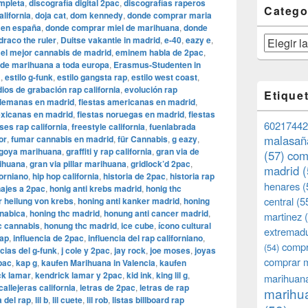
mpleta
,
discografía digital 2pac
,
discografías raperos
Catego
lifornia
,
doja cat
,
dom kennedy
,
donde comprar maria
 en españa
,
donde comprar miel de marihuana
,
donde
draco the ruler
,
Duitse vakantie in madrid
,
e-40
,
eazy e
,
Categorías
,
el mejor cannabis de madrid
,
eminem habla de 2pac
,
 de marihuana a toda europa
,
Erasmus-Studenten in
a
,
estilo g-funk
,
estilo gangsta rap
,
estilo west coast
,
ios de grabación rap california
,
evolución rap
Etique
alemanas en madrid
,
fiestas americanas en madrid
,
exicanas en madrid
,
fiestas noruegas en madrid
,
fiestas
60217442
ses rap california
,
freestyle california
,
fuenlabrada
malasañ
or
,
fumar cannabis en madrid
,
für Cannabis
,
g eazy
,
goya marihuana
,
graffiti y rap california
,
gran via de
(57)
com
rihuana
,
gran via pillar marihuana
,
gridlock’d 2pac
,
madrid
(
forniano
,
hip hop california
,
historia de 2pac
,
historia rap
henares
(
ajes a 2pac
,
honig anti krebs madrid
,
honig thc
central
(5
r heilung von krebs
,
honing anti kanker madrid
,
honing
nnabica
,
honing thc madrid
,
honung anti cancer madrid
,
martinez
(
c cannabis
,
honung thc madrid
,
ice cube
,
ícono cultural
extremad
rap
,
influencia de 2pac
,
influencia del rap californiano
,
compr
(54)
ncias del g-funk
,
j cole y 2pac
,
jay rock
,
joe moses
,
joyas
comprar 
pac
,
kap g
,
kaufen Marihuana in Valencia
,
kaufen
ck lamar
,
kendrick lamar y 2pac
,
kid ink
,
king lil g
,
marihuana
callejeras california
,
letras de 2pac
,
letras de rap
marihua
 del rap
,
lil b
,
lil cuete
,
lil rob
,
listas billboard rap