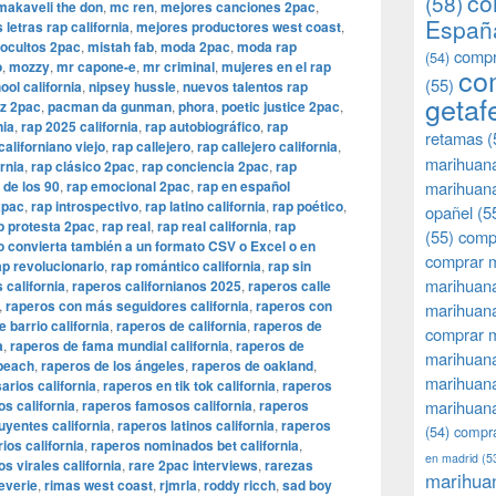
co
(58)
makaveli the don
,
mc ren
,
mejores canciones 2pac
,
Españ
 letras rap california
,
mejores productores west coast
,
ocultos 2pac
,
mistah fab
,
moda 2pac
,
moda rap
compr
(54)
o
,
mozzy
,
mr capone-e
,
mr criminal
,
mujeres en el rap
co
(55)
ol california
,
nipsey hussle
,
nuevos talentos rap
getaf
z 2pac
,
pacman da gunman
,
phora
,
poetic justice 2pac
,
nia
,
rap 2025 california
,
rap autobiográfico
,
rap
retamas
(
californiano viejo
,
rap callejero
,
rap callejero california
,
marihuan
ornia
,
rap clásico 2pac
,
rap conciencia 2pac
,
rap
 de los 90
,
rap emocional 2pac
,
rap en español
marihuana
2pac
,
rap introspectivo
,
rap latino california
,
rap poético
,
opañel
(5
p protesta 2pac
,
rap real
,
rap real california
,
rap
(55)
comp
lo convierta también a un formato CSV o Excel o en
comprar m
ap revolucionario
,
rap romántico california
,
rap sin
marihuana
 california
,
raperos californianos 2025
,
raperos calle
,
raperos con más seguidores california
,
raperos con
marihuana
 barrio california
,
raperos de california
,
raperos de
comprar 
a
,
raperos de fama mundial california
,
raperos de
marihuana
 beach
,
raperos de los ángeles
,
raperos de oakland
,
marihuana
rios california
,
raperos en tik tok california
,
raperos
os california
,
raperos famosos california
,
raperos
marihuana
uyentes california
,
raperos latinos california
,
raperos
(54)
compra
ios california
,
raperos nominados bet california
,
en madrid
(5
s virales california
,
rare 2pac interviews
,
rarezas
marihua
everie
,
rimas west coast
,
rjmrla
,
roddy ricch
,
sad boy