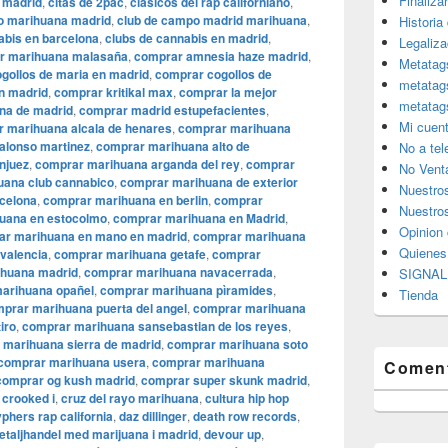
Finaliza
i madrid
,
citas de 2pac
,
clásicos del rap californiano
,
lo marihuana madrid
,
club de campo madrid marihuana
,
Historia
abis en barcelona
,
clubs de cannabis en madrid
,
Legaliza
r marihuana malasaña
,
comprar amnesia haze madrid
,
Metatag
gollos de maria en madrid
,
comprar cogollos de
metatag
n madrid
,
comprar kritikal max
,
comprar la mejor
metatag
na de madrid
,
comprar madrid estupefacientes
,
Mi cuen
 marihuana alcala de henares
,
comprar marihuana
alonso martinez
,
comprar marihuana alto de
No a te
njuez
,
comprar marihuana arganda del rey
,
comprar
No Vent
uana club cannabico
,
comprar marihuana de exterior
Nuestro
celona
,
comprar marihuana en berlin
,
comprar
Nuestros
uana en estocolmo
,
comprar marihuana en Madrid
,
Opinion 
ar marihuana en mano en madrid
,
comprar marihuana
Quiene
valencia
,
comprar marihuana getafe
,
comprar
huana madrid
,
comprar marihuana navacerrada
,
SIGNAL 
arihuana opañel
,
comprar marihuana pìramides
,
Tienda
prar marihuana puerta del angel
,
comprar marihuana
iro
,
comprar marihuana sansebastian de los reyes
,
 marihuana sierra de madrid
,
comprar marihuana soto
comprar marihuana usera
,
comprar marihuana
Coment
comprar og kush madrid
,
comprar super skunk madrid
,
,
crooked i
,
cruz del rayo marihuana
,
cultura hip hop
phers rap california
,
daz dillinger
,
death row records
,
etaljhandel med marijuana i madrid
,
devour up
,