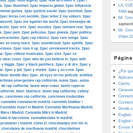
wood
2pac hood legend
2pac how do u want it
2pac i
LIL CUE
ls
,
2pac illuminati
,
2pac impacto global
,
2pac influencia
ational quotes
,
2pac justicia social
,
2pac juventud
,
2pac
FAM
se
2pac letras con sentido
,
2pac letter 2 my unborn
,
2pac
Mr. Crim
akaveli
,
2pac me against the world
,
2pac mensajes de
septiem
ación
,
2pac mtv
,
2pac murales
,
2pac nombre real
,
2pac
Mr. Crim
e
,
2pac pain
,
2pac películas
,
2pac poesía
,
2pac política
,
Video 2
ovocaciones
,
2pac rap clásico
,
2pac rare songs
,
2pac
pac so many tears
,
2pac soundcloud
,
2pac spotify
,
2pac
nciones
,
2pac toss it up
,
2pac unreleased tracks
,
2pac
na
,
2pac videos musicales
,
2pac vive
,
2pac vs
Página
c west coast
,
2pac who do you believe in
,
2pac with
 y biggie
,
2pac y black panthers
,
2pac y dr dre
,
2pac y
be
,
2pac y jail
,
2pac y madre
,
2pac y su crew
,
2pac
¿Por qu
álbum double disc 2pac
,
all eyez on me película
,
análisis
Aplicac
artistas emergentes rap california
,
autos 2pac
,
autos
Carrito
 de rap california
,
beats west coast
,
beefs raperos
Censura
alifornia
,
blast
,
blueface
,
boom bap california
,
calboy
,
Contact
ac
,
canciones rap california
,
canciones traducidas
,
cannabis connaiserie madrid
,
cannabis klubbar i
Contact
Cannabis maart in Madrid
,
Cannabis Marihuana Madrid
,
Donde c
Mars i Madrid
,
Cannabis März in Madrid
,
English
lubs in barcelona
,
cannabisclubs in madrid
,
English
produkter i madrid
,
chino xl
,
chocolaatjes met thc in
Envios 
,
chocolates de marihuana madrid
,
chocolatinas