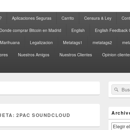
?
Aplicaciones Seguras
Carrito
Censura & Ley
Cont
Donde comprar Bitcoin en Madrid
English
English Feedback
a Marihuana
Legalizacion
Metatags1
metatags2
met
ores
Nuestros Amigos
Nuestros Clientes
Opinion cliente
El
Buscar
Busc
área
por:
de
widget
barra
lateral
Archiv
UETA:
2PAC SOUNDCLOUD
primaria
Archivos