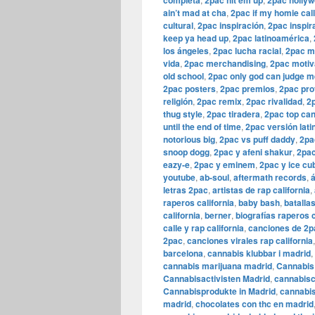
completa
2pac hit em up
2pac holly
ain’t mad at cha
,
2pac if my homie cal
cultural
,
2pac inspiración
,
2pac inspir
keep ya head up
,
2pac latinoamérica
,
los ángeles
,
2pac lucha racial
,
2pac m
vida
,
2pac merchandising
,
2pac motiv
old school
,
2pac only god can judge m
2pac posters
,
2pac premios
,
2pac pr
religión
,
2pac remix
,
2pac rivalidad
,
2
thug style
,
2pac tiradera
,
2pac top ca
until the end of time
,
2pac versión lati
notorious big
,
2pac vs puff daddy
,
2pa
snoop dogg
,
2pac y afeni shakur
,
2pac
eazy-e
,
2pac y eminem
,
2pac y ice cu
youtube
,
ab-soul
,
aftermath records
,
letras 2pac
,
artistas de rap california
,
raperos california
,
baby bash
,
batallas
california
,
berner
,
biografías raperos c
calle y rap california
,
canciones de 2p
2pac
,
canciones virales rap california
barcelona
,
cannabis klubbar i madrid
,
cannabis marijuana madrid
,
Cannabis 
Cannabisactivisten Madrid
,
cannabisc
Cannabisprodukte in Madrid
,
cannabis
madrid
,
chocolates con thc en madrid