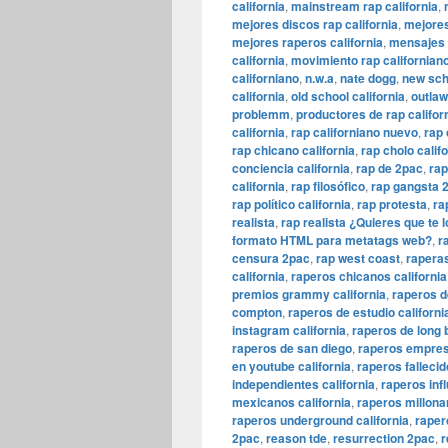
california
,
mainstream rap california
,
mejores discos rap california
,
mejores
mejores raperos california
,
mensajes 
california
,
movimiento rap californian
californiano
,
n.w.a
,
nate dogg
,
new scho
california
,
old school california
,
outlaw
problemm
,
productores de rap califor
california
,
rap californiano nuevo
,
rap 
rap chicano california
,
rap cholo calif
conciencia california
,
rap de 2pac
,
rap
california
,
rap filosófico
,
rap gangsta 
rap político california
,
rap protesta
,
ra
realista
,
rap realista ¿Quieres que te 
formato HTML para metatags web?
,
r
censura 2pac
,
rap west coast
,
raperas
california
,
raperos chicanos california
premios grammy california
,
raperos de
compton
,
raperos de estudio californi
instagram california
,
raperos de long
raperos de san diego
,
raperos empresa
en youtube california
,
raperos fallecid
independientes california
,
raperos infl
mexicanos california
,
raperos millonar
raperos underground california
,
rapero
2pac
,
reason tde
,
resurrection 2pac
,
r