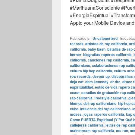
#PlantasSagradas #Despertar
#MarihuanaConsciente #PuertaE
#EnergíaEspiritual #Transfo
Appto your Mobile Device and 
Publicado en
Uncategorized
|
Etiqueta
records
,
artistas de rap california
,
art
california
,
baby bash
,
batallas de rap c
berner
,
biografías raperos california
,
california
,
canciones rap california
,
ca
californiano
,
colaboraciones rap calif
cultura hip hop california
,
cultura urba
row records
,
devour up
,
discografías 
doja cat
,
dom kennedy
,
dr dre
,
draco t
espiritualidad
,
estilo de vida rapero ca
coast
,
estudios de grabación rap calif
rap california
,
freestyle california
,
g e
himnos del rap californiano
,
hip hop ca
cube
,
influencia del rap californiano
,
i
moses
,
joyas raperos california
,
kap 
Como PUERTA Espiritual (Y Por Qué N
callejeras california
,
letras de rap cali
mainstream rap california
,
mc ren
,
me