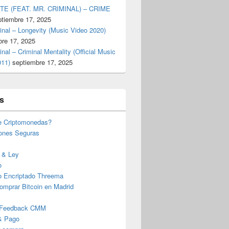
TE (FEAT. MR. CRIMINAL) – CRIME
ptiembre 17, 2025
inal – Longevity (Music Video 2020)
bre 17, 2025
inal – Criminal Mentality (Official Music
011)
septiembre 17, 2025
s
e Criptomonedas?
iones Seguras
 & Ley
o
o Encriptado Threema
omprar Bitcoin en Madrid
 Feedback CMM
& Pago