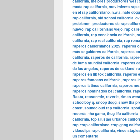
california
,
mejores productores west 
moda rap california
,
movimiento rap c
en el rap californiano
,
n.w.a
,
nate dogg
rap california
,
old school california
,
ov
problemm
,
productores de rap califor
nuevo
,
rap californiano viejo
,
rap calle
california
,
rap conciencia california
,
r
california
,
rap real california
,
rap román
raperos californianos 2025
,
raperos ca
más seguidores california
,
raperos co
california
,
raperos de california
,
raper
de fama mundial california
,
raperos de
de los ángeles
,
raperos de oakland
,
ra
raperos en tik tok california
,
raperos e
raperos famosos california
,
raperos i
raperos latinos california
,
raperos mex
raperos nominados bet california
,
rap
Rasta
,
reason tde
,
reverie
,
rimas west
schoolboy q
,
snoop dogg
,
snow tha pr
coast
,
soundcloud rap california
,
spoti
records
,
the game
,
thug life california
california
,
top artistas urbanos califor
rap
,
trap californiano
,
trap gang califo
videoclips rap california
,
vince staple
un comentario