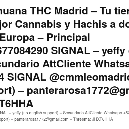
uana THC Madrid – Tu tie
jor Cannabis y Hachis a do
Europa – Principal
7084290 SIGNAL – yeffy 
cundario AttCliente Whats
4 SIGNAL @cmmleomadrid
ort) – panterarosa1772@g
XT6HHA
AL – yeffy (no english support) – Secundario AttCliente Whatsapp
upport) – panterarosa1772@gmail.com – Threema: JHXT6HHA