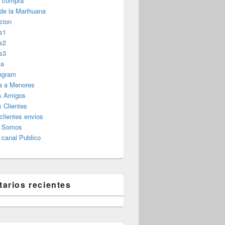
r compra
 de la Marihuana
cion
s1
s2
s3
ta
legram
a a Menores
s Amigos
 Clientes
clientes envios
s Somos
canal Publico
arios recientes