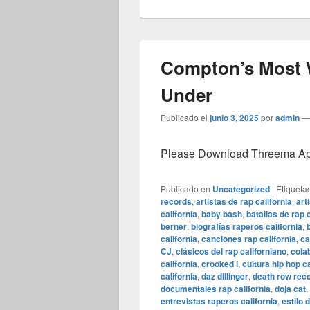
Compton’s Most 
Under
Publicado el
junio 3, 2025
por
admin
Please Download Threema Appt
Publicado en
Uncategorized
|
Etiqueta
records
,
artistas de rap california
,
art
california
,
baby bash
,
batallas de rap c
berner
,
biografías raperos california
,
california
,
canciones rap california
,
ca
CJ
,
clásicos del rap californiano
,
cola
california
,
crooked i
,
cultura hip hop ca
california
,
daz dillinger
,
death row rec
documentales rap california
,
doja cat
,
entrevistas raperos california
,
estilo 