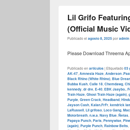
Lil Grifo Featur
(Official Music Vi
Publicado el
agosto 8, 2025
por
admin
Please Download Threema Appt
Publicado en
articulos
|
Etiquetado
03 
AK‑47
,
Amnesia Haze
,
Anderson .Paa
Black Rhino (White Rhino)
,
Blue Drea
Bubba Kush
,
Calle 18
,
Chemdawg
,
Ch
kennedy
,
dr dre
,
E‑40
,
EBK Jaaybo.
,
F
Train Haze
,
Ghost Train Haze (again)
,
Purple
,
Green Crack
,
Headband
,
Hind
Jayson Cash
,
Kalan.FrFr
,
kendrick la
LaRussell
,
Lil grifoso
,
Loco Gang
,
Mac
Motorbreath
,
n.w.a
,
Navy Blue
,
Ñetas
,
Papaya Punch
,
Paris
,
Pennywise
,
Pin
(again)
,
Purple Punch
,
Rainbow Belts
,