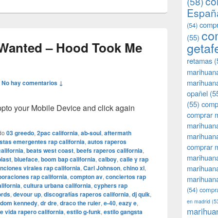
co
(58)
Españ
compr
(54)
co
(55)
Wanted – Hood Took Me
getaf
retamas
(
marihuan
marihuana
—
No hay comentarios ↓
opañel
(5
(55)
comp
o your Mobile Device and click again
comprar m
marihuana
do
03 greedo
,
2pac california
,
ab-soul
,
aftermath
marihuana
istas emergentes rap california
,
autos raperos
comprar 
alifornia
,
beats west coast
,
beefs raperos california
,
marihuana
blast
,
blueface
,
boom bap california
,
calboy
,
calle y rap
marihuana
nciones virales rap california
,
Carl Johnson
,
chino xl
,
boraciones rap california
,
compton av
,
conciertos rap
marihuana
lifornia
,
cultura urbana california
,
cyphers rap
(54)
compra
ords
,
devour up
,
discografías raperos california
,
dj quik
,
en madrid
(5
dom kennedy
,
dr dre
,
draco the ruler
,
e-40
,
eazy e
,
marihua
de vida rapero california
,
estilo g-funk
,
estilo gangsta