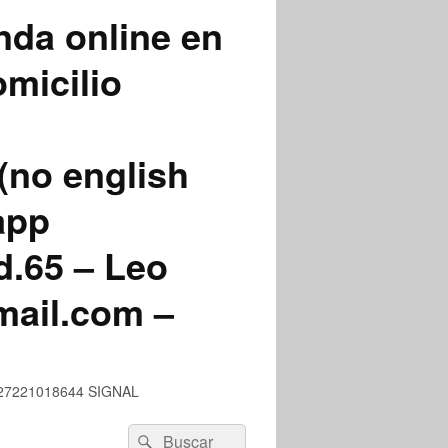
nda online en
micilio
(no english
app
.65 – Leo
mail.com –
 +527221018644 SIGNAL
Buscar
Buscar