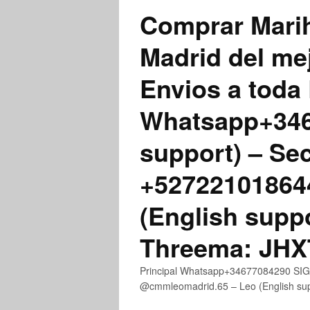
Comprar Marih
Madrid del me
Envios a toda 
Whatsapp+3467
support) – Se
+52722101864
(English supp
Threema: JH
Principal Whatsapp+34677084290 SIGN
@cmmleomadrid.65 – Leo (English s