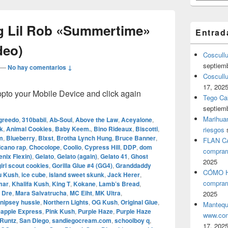
ing Lil Rob «Summertime»
Entrad
deo)
Coscull
septiem
—
No hay comentarios ↓
Coscullu
17, 202
o your Mobile Device and click again
Tego Cal
septiem
Marihuan
greedo
,
310babii
,
Ab‑Soul
,
Above the Law
,
Aceyalone
,
k
,
Animal Cookies
,
Baby Keem.
,
Bino Rideaux
,
Biscotti
,
riesgos
m
,
Blueberry
,
Blxst
,
Brotha Lynch Hung
,
Bruce Banner
,
FLAN C
icano rap
,
Chocolope
,
Coolio
,
Cypress Hill
,
DDP
,
dom
comprar
enix Flexin)
,
Gelato
,
Gelato (again)
,
Gelato 41
,
Ghost
2025
girl scout cookies
,
Gorilla Glue #4 (GG4)
,
Granddaddy
CÓMO H
u Kush
,
ice cube
,
island sweet skunk
,
Jack Herer
,
comprar
mar
,
Khalifa Kush
,
King T
,
Kokane
,
Lamb’s Bread
,
 Dre
,
Mara Salvatrucha
,
MC Eiht
,
MK Ultra
,
2025
nipsey hussle
,
Northern Lights
,
OG Kush
,
Original Glue
,
Mantequ
eapple Express
,
Pink Kush
,
Purple Haze
,
Purple Haze
www.com
Runtz
,
San Diego
,
sandiegocream.com
,
schoolboy q
,
17, 202