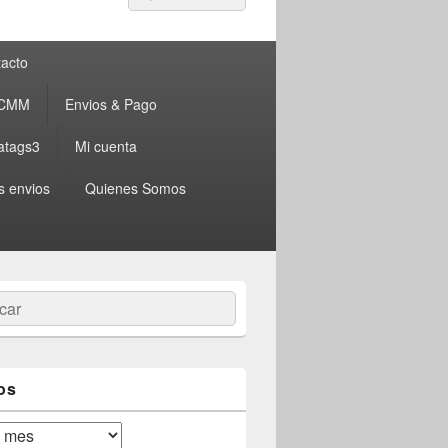
por:
acto
 CMM
Envios & Pago
atags3
Mi cuenta
s envios
Quienes Somos
ar
os