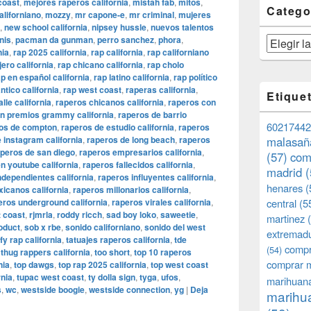
coast
,
mejores raperos california
,
mistah fab
,
mitos
,
Catego
aliforniano
,
mozzy
,
mr capone-e
,
mr criminal
,
mujeres
,
new school california
,
nipsey hussle
,
nuevos talentos
nis
,
pacman da gunman
,
perro sanchez
,
phora
,
Categorías
nia
,
rap 2025 california
,
rap california
,
rap californiano
jero california
,
rap chicano california
,
rap cholo
ap en español california
,
rap latino california
,
rap político
tico california
,
rap west coast
,
raperas california
,
Etique
lle california
,
raperos chicanos california
,
raperos con
n premios grammy california
,
raperos de barrio
60217442
os de compton
,
raperos de estudio california
,
raperos
 instagram california
,
raperos de long beach
,
raperos
malasañ
peros de san diego
,
raperos empresarios california
,
(57)
com
n youtube california
,
raperos fallecidos california
,
madrid
(
ndependientes california
,
raperos influyentes california
,
henares
(
icanos california
,
raperos millonarios california
,
eros underground california
,
raperos virales california
,
central
(5
 coast
,
rjmrla
,
roddy ricch
,
sad boy loko
,
saweetie
,
martinez
(
oduct
,
sob x rbe
,
sonido californiano
,
sonido del west
extremad
fy rap california
,
tatuajes raperos california
,
tde
compr
(54)
,
thug rappers california
,
too short
,
top 10 raperos
comprar 
nia
,
top dawgs
,
top rap 2025 california
,
top west coast
rnia
,
tupac west coast
,
ty dolla sign
,
tyga
,
ufos
,
marihuana
s
,
wc
,
westside boogie
,
westside connection
,
yg
|
Deja
marihua