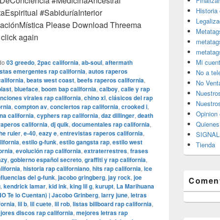
DeConciencia #MedicinaAncestral
Finaliza
Historia
spiritual #SabiduríaInterior
Legaliza
rmaciónMística Please Download Threema
Metatag
click again
metatag
metatag
Mi cuen
do
03 greedo
,
2pac california
,
ab-soul
,
aftermath
istas emergentes rap california
,
autos raperos
No a te
alifornia
,
beats west coast
,
beefs raperos california
,
No Vent
blast
,
blueface
,
boom bap california
,
calboy
,
calle y rap
Nuestro
nciones virales rap california
,
chino xl
,
clásicos del rap
Nuestros
ornia
,
compton av
,
conciertos rap california
,
crooked i
,
Opinion 
na california
,
cyphers rap california
,
daz dillinger
,
death
Quiene
raperos california
,
dj quik
,
documentales rap california
,
he ruler
,
e-40
,
eazy e
,
entrevistas raperos california
,
SIGNAL 
lifornia
,
estilo g-funk
,
estilo gangsta rap
,
estilo west
Tienda
ornia
,
evolución rap california
,
extraterrestres
,
frases
azy
,
gobierno español secreto
,
graffiti y rap california
,
lifornia
,
historia rap californiano
,
hits rap california
,
ice
nfluencias del g-funk
,
jacobo gringberg
,
jay rock
,
joe
Coment
g
,
kendrick lamar
,
kid ink
,
king lil g
,
kurupt
,
La Marihuana
O Te lo Cuentan) | Jacobo Grinberg
,
larry june
,
letras
fornia
,
lil b
,
lil cuete
,
lil rob
,
listas billboard rap california
,
jores discos rap california
,
mejores letras rap