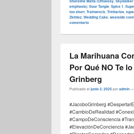
Shoreline Mafia (OhGeesy
,
Skywalker
emphasis)
,
Sour Tangie
,
Spice 1
,
Supe
too short
,
Trainwreck
,
Trinitarios
,
tupa
Zkittlez
,
Wedding Cake
,
westside conn
comentario
La Marihuana Co
Por Qué NO Te lo
Grinberg
Publicado el
junio 3, 2025
por
admin
#JacoboGrinberg #DespertarE
#CambioDeRealidad #Conexi
#CampoDeConsciencia #Transic
#ElevaciónDeConciencia #Jac