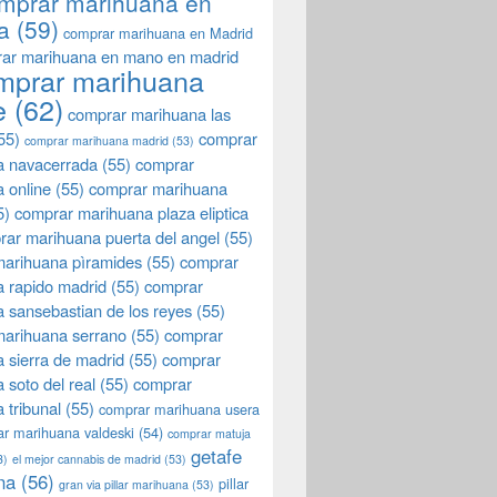
mprar marihuana en
a
(59)
comprar marihuana en Madrid
ar marihuana en mano en madrid
mprar marihuana
e
(62)
comprar marihuana las
55)
comprar
comprar marihuana madrid
(53)
a navacerrada
(55)
comprar
 online
(55)
comprar marihuana
5)
comprar marihuana plaza eliptica
rar marihuana puerta del angel
(55)
arihuana pìramides
(55)
comprar
 rapido madrid
(55)
comprar
 sansebastian de los reyes
(55)
marihuana serrano
(55)
comprar
 sierra de madrid
(55)
comprar
 soto del real
(55)
comprar
 tribunal
(55)
comprar marihuana usera
r marihuana valdeski
(54)
comprar matuja
getafe
3)
el mejor cannabis de madrid
(53)
na
(56)
pillar
gran via pillar marihuana
(53)