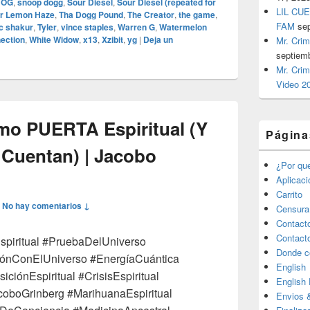
 OG
,
snoop dogg
,
Sour Diesel
,
Sour Diesel (repeated for
LIL CUE
r Lemon Haze
,
Tha Dogg Pound
,
The Creator
,
the game
,
FAM
se
c shakur
,
Tyler
,
vince staples
,
Warren G
,
Watermelon
ection
,
White Widow
,
x13
,
Xzibit
,
yg
|
Deja un
Mr. Crim
septiem
Mr. Crim
Video 2
mo PUERTA Espiritual (Y
Página
 Cuentan) | Jacobo
¿Por qu
Aplicac
Carrito
—
No hay comentarios ↓
Censura
Contact
Contact
spiritual #PruebaDelUniverso
Donde c
ónConElUniverso #EnergíaCuántica
English
iónEspiritual #CrisisEspiritual
English
oboGrinberg #MarihuanaEspiritual
Envios 