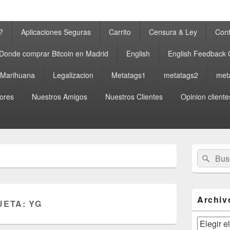
?
Aplicaciones Seguras
Carrito
Censura & Ley
Cont
Donde comprar Bitcoin en Madrid
English
English Feedback
a Marihuana
Legalizacion
Metatags1
metatags2
met
ores
Nuestros Amigos
Nuestros Clientes
Opinion cliente
El
Buscar
Busc
área
por:
de
widget
barra
lateral
Archiv
UETA:
YG
primaria
Archivos