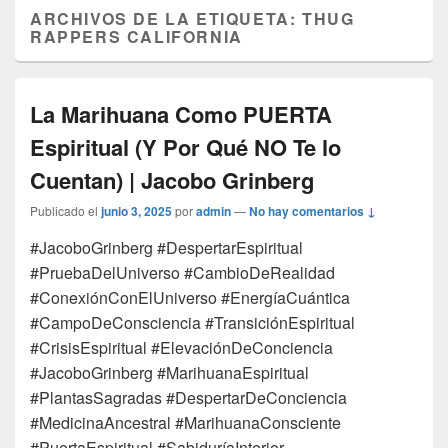
ARCHIVOS DE LA ETIQUETA:
THUG
RAPPERS CALIFORNIA
La Marihuana Como PUERTA
Espiritual (Y Por Qué NO Te lo
Cuentan) | Jacobo Grinberg
Publicado el
junio 3, 2025
por
admin
—
No hay comentarios ↓
#JacoboGrinberg #DespertarEspiritual
#PruebaDelUniverso #CambioDeRealidad
#ConexiónConElUniverso #EnergíaCuántica
#CampoDeConsciencia #TransiciónEspiritual
#CrisisEspiritual #ElevaciónDeConciencia
#JacoboGrinberg #MarihuanaEspiritual
#PlantasSagradas #DespertarDeConciencia
#MedicinaAncestral #MarihuanaConsciente
#PuertaEspiritual #SabiduríaInterior