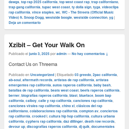
dawgs
,
top rap 2025 california
,
top west coast rap
,
trap californiano
,
trap gang california
,
tupac west coast
,
ty dolla sign
,
tyga
,
videoclips
rap california
,
vince staples
,
wc
,
WC - The Streets (Official Music
Video) ft. Snoop Dogg
,
westside boogie
,
westside connection
,
yg
|
Deja un comentario
Xzibit – Get Your Walk On
Publicado el
junio 3, 2025
por
admin
—
No hay comentarios ↓
Contact Us on Threema
Publicado en
Uncategorized
|
Etiquetado
03 greedo
,
2pac california
,
ab-soul
,
aftermath records
,
artistas de rap california
,
artistas
emergentes rap california
,
autos raperos california
,
baby bash
,
batallas de rap california
,
beats west coast
,
beefs raperos california
,
berner
,
biografías raperos california
,
blast
,
blueface
,
boom bap
california
,
calboy
,
calle y rap california
,
canciones rap california
,
canciones virales rap california
,
chino xl
,
clásicos del rap
californiano
,
colaboraciones rap california
,
compton av
,
conciertos
rap california
,
crooked i
,
cultura hip hop california
,
cultura urbana
california
,
cyphers rap california
,
daz dillinger
,
death row records
,
devour up
,
discografías raperos california
,
dj quik
,
documentales