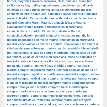
berner
,
biografías raperos california
,
blast
,
blueface
,
boom bap
california
,
calboy
,
calle y rap california
,
canciones rap california
,
canciones virales rap california
,
cannabis connaiserie madrid
,
cannabis klubbar i barcelona
,
cannabis klubbar i madrid
,
Cannabis
maart in Madrid
,
Cannabis Marihuana Madrid
,
cannabis marijuana
madrid
,
Cannabis Mars i Madrid
,
Cannabis März in Madrid
,
Cannabisactivisten Madrid
,
cannabisclubs in barcelona
,
cannabisclubs in madrid
,
Cannabisprodukte in Madrid
,
cannabisprodukter i madrid
,
chino xl
,
chocolaatjes met thc in
madrid
,
chocolates con thc en madrid
,
chocolates de marihuana
madrid
,
chocolatinas cannabicas madrid
,
choklad med thc i madrid
,
clásicos del rap californiano
,
club cannabico madrid
,
club de caballo
marihuana madrid
,
club de campo madrid marihuana
,
club de golf
marihuana
,
clubs de cannabis en barcelona
,
clubs de cannabis en
madrid
,
colaboraciones rap california
,
com
,
comparr marihuana
malasaña
,
comprar amnesia haze madrid
,
comprar cannabis
Madrid
,
comprar cogollazos madrid
,
comprar cogollos de maria en
madrid
,
comprar cogollos de marihuana en madrid
,
comprar faso en
madrid
,
comprar kritikal max
,
comprar la mejor marihuana
,
comprar
la mejor marihuana de madrid
,
comprar madrid estupefacientes
,
comprar mango kush madrid
,
comprar maria madrid rapido
,
comprar marihuana alcala de henares
,
comprar marihuana
alcorcon central
,
comprar marihuana alonso martinez
,
comprar
marihuana alto de extremadura
,
comprar marihuana aranjuez
,
comprar marihuana arganda del rey
,
comprar marihuana carpetana
,