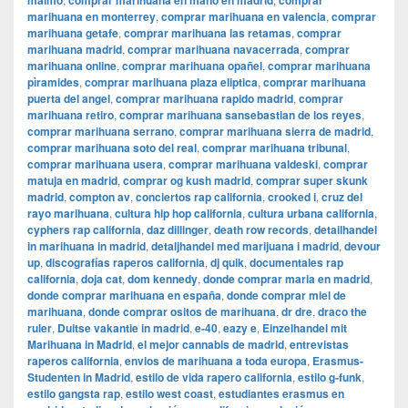
malmo
comprar marihuana en mano en madrid
comprar
marihuana en monterrey
,
comprar marihuana en valencia
,
comprar
marihuana getafe
,
comprar marihuana las retamas
,
comprar
marihuana madrid
,
comprar marihuana navacerrada
,
comprar
marihuana online
,
comprar marihuana opañel
,
comprar marihuana
pìramides
,
comprar marihuana plaza eliptica
,
comprar marihuana
puerta del angel
,
comprar marihuana rapido madrid
,
comprar
marihuana retiro
,
comprar marihuana sansebastian de los reyes
,
comprar marihuana serrano
,
comprar marihuana sierra de madrid
,
comprar marihuana soto del real
,
comprar marihuana tribunal
,
comprar marihuana usera
,
comprar marihuana valdeski
,
comprar
matuja en madrid
,
comprar og kush madrid
,
comprar super skunk
madrid
,
compton av
,
conciertos rap california
,
crooked i
,
cruz del
rayo marihuana
,
cultura hip hop california
,
cultura urbana california
,
cyphers rap california
,
daz dillinger
,
death row records
,
detailhandel
in marihuana in madrid
,
detaljhandel med marijuana i madrid
,
devour
up
,
discografías raperos california
,
dj quik
,
documentales rap
california
,
doja cat
,
dom kennedy
,
donde comprar maria en madrid
,
donde comprar marihuana en españa
,
donde comprar miel de
marihuana
,
donde comprar ositos de marihuana
,
dr dre
,
draco the
ruler
,
Duitse vakantie in madrid
,
e-40
,
eazy e
,
Einzelhandel mit
Marihuana in Madrid
,
el mejor cannabis de madrid
,
entrevistas
raperos california
,
envios de marihuana a toda europa
,
Erasmus-
Studenten in Madrid
,
estilo de vida rapero california
,
estilo g-funk
,
estilo gangsta rap
,
estilo west coast
,
estudiantes erasmus en