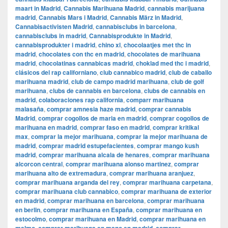
maart in Madrid
,
Cannabis Marihuana Madrid
,
cannabis marijuana
madrid
,
Cannabis Mars i Madrid
,
Cannabis März in Madrid
,
Cannabisactivisten Madrid
,
cannabisclubs in barcelona
,
cannabisclubs in madrid
,
Cannabisprodukte in Madrid
,
cannabisprodukter i madrid
,
chino xl
,
chocolaatjes met thc in
madrid
,
chocolates con thc en madrid
,
chocolates de marihuana
madrid
,
chocolatinas cannabicas madrid
,
choklad med thc i madrid
,
clásicos del rap californiano
,
club cannabico madrid
,
club de caballo
marihuana madrid
,
club de campo madrid marihuana
,
club de golf
marihuana
,
clubs de cannabis en barcelona
,
clubs de cannabis en
madrid
,
colaboraciones rap california
,
comparr marihuana
malasaña
,
comprar amnesia haze madrid
,
comprar cannabis
Madrid
,
comprar cogollos de maria en madrid
,
comprar cogollos de
marihuana en madrid
,
comprar faso en madrid
,
comprar kritikal
max
,
comprar la mejor marihuana
,
comprar la mejor marihuana de
madrid
,
comprar madrid estupefacientes
,
comprar mango kush
madrid
,
comprar marihuana alcala de henares
,
comprar marihuana
alcorcon central
,
comprar marihuana alonso martinez
,
comprar
marihuana alto de extremadura
,
comprar marihuana aranjuez
,
comprar marihuana arganda del rey
,
comprar marihuana carpetana
,
comprar marihuana club cannabico
,
comprar marihuana de exterior
en madrid
,
comprar marihuana en barcelona
,
comprar marihuana
en berlin
,
comprar marihuana en España
,
comprar marihuana en
estocolmo
,
comprar marihuana en Madrid
,
comprar marihuana en
,
,