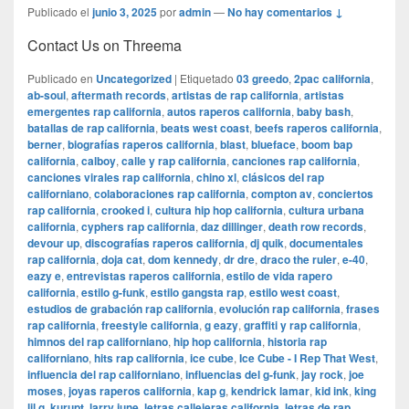
Publicado el
junio 3, 2025
por
admin
—
No hay comentarios ↓
Contact Us on Threema
Publicado en
Uncategorized
|
Etiquetado
03 greedo
,
2pac california
,
ab-soul
,
aftermath records
,
artistas de rap california
,
artistas
emergentes rap california
,
autos raperos california
,
baby bash
,
batallas de rap california
,
beats west coast
,
beefs raperos california
,
berner
,
biografías raperos california
,
blast
,
blueface
,
boom bap
california
,
calboy
,
calle y rap california
,
canciones rap california
,
canciones virales rap california
,
chino xl
,
clásicos del rap
californiano
,
colaboraciones rap california
,
compton av
,
conciertos
rap california
,
crooked i
,
cultura hip hop california
,
cultura urbana
california
,
cyphers rap california
,
daz dillinger
,
death row records
,
devour up
,
discografías raperos california
,
dj quik
,
documentales
rap california
,
doja cat
,
dom kennedy
,
dr dre
,
draco the ruler
,
e-40
,
eazy e
,
entrevistas raperos california
,
estilo de vida rapero
california
,
estilo g-funk
,
estilo gangsta rap
,
estilo west coast
,
estudios de grabación rap california
,
evolución rap california
,
frases
rap california
,
freestyle california
,
g eazy
,
graffiti y rap california
,
himnos del rap californiano
,
hip hop california
,
historia rap
californiano
,
hits rap california
,
ice cube
,
Ice Cube - I Rep That West
,
influencia del rap californiano
,
influencias del g-funk
,
jay rock
,
joe
moses
,
joyas raperos california
,
kap g
,
kendrick lamar
,
kid ink
,
king
lil g
,
kurupt
,
larry june
,
letras callejeras california
,
letras de rap