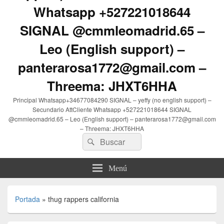
Whatsapp +527221018644
SIGNAL @cmmleomadrid.65 –
Leo (English support) –
panterarosa1772@gmail.com –
Threema: JHXT6HHA
Principal Whatsapp+34677084290 SIGNAL – yeffy (no english support) –
Secundario AttCliente Whatsapp +527221018644 SIGNAL
@cmmleomadrid.65 – Leo (English support) – panterarosa1772@gmail.com
– Threema: JHXT6HHA
Buscar
Buscar
por:
Menú
Portada
»
thug rappers california