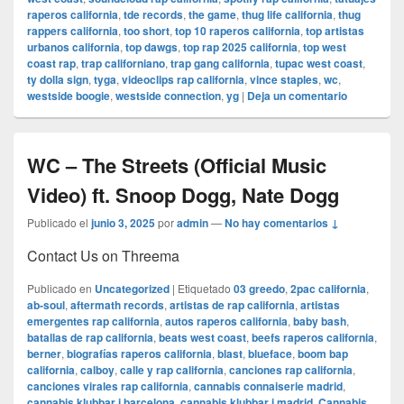
raperos california
,
tde records
,
the game
,
thug life california
,
thug
rappers california
,
too short
,
top 10 raperos california
,
top artistas
urbanos california
,
top dawgs
,
top rap 2025 california
,
top west
coast rap
,
trap californiano
,
trap gang california
,
tupac west coast
,
ty dolla sign
,
tyga
,
videoclips rap california
,
vince staples
,
wc
,
westside boogie
,
westside connection
,
yg
|
Deja un comentario
WC – The Streets (Official Music
Video) ft. Snoop Dogg, Nate Dogg
Publicado el
junio 3, 2025
por
admin
—
No hay comentarios ↓
Contact Us on Threema
Publicado en
Uncategorized
|
Etiquetado
03 greedo
,
2pac california
,
ab-soul
,
aftermath records
,
artistas de rap california
,
artistas
emergentes rap california
,
autos raperos california
,
baby bash
,
batallas de rap california
,
beats west coast
,
beefs raperos california
,
berner
,
biografías raperos california
,
blast
,
blueface
,
boom bap
california
,
calboy
,
calle y rap california
,
canciones rap california
,
canciones virales rap california
,
cannabis connaiserie madrid
,
cannabis klubbar i barcelona
,
cannabis klubbar i madrid
,
Cannabis