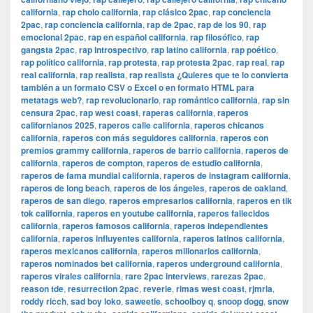
california
,
rap cholo california
,
rap clásico 2pac
,
rap conciencia
2pac
,
rap conciencia california
,
rap de 2pac
,
rap de los 90
,
rap
emocional 2pac
,
rap en español california
,
rap filosófico
,
rap
gangsta 2pac
,
rap introspectivo
,
rap latino california
,
rap poético
,
rap político california
,
rap protesta
,
rap protesta 2pac
,
rap real
,
rap
real california
,
rap realista
,
rap realista ¿Quieres que te lo convierta
también a un formato CSV o Excel o en formato HTML para
metatags web?
,
rap revolucionario
,
rap romántico california
,
rap sin
censura 2pac
,
rap west coast
,
raperas california
,
raperos
californianos 2025
,
raperos calle california
,
raperos chicanos
california
,
raperos con más seguidores california
,
raperos con
premios grammy california
,
raperos de barrio california
,
raperos de
california
,
raperos de compton
,
raperos de estudio california
,
raperos de fama mundial california
,
raperos de instagram california
,
raperos de long beach
,
raperos de los ángeles
,
raperos de oakland
,
raperos de san diego
,
raperos empresarios california
,
raperos en tik
tok california
,
raperos en youtube california
,
raperos fallecidos
california
,
raperos famosos california
,
raperos independientes
california
,
raperos influyentes california
,
raperos latinos california
,
raperos mexicanos california
,
raperos millonarios california
,
raperos nominados bet california
,
raperos underground california
,
raperos virales california
,
rare 2pac interviews
,
rarezas 2pac
,
reason tde
,
resurrection 2pac
,
reverie
,
rimas west coast
,
rjmrla
,
roddy ricch
,
sad boy loko
,
saweetie
,
schoolboy q
,
snoop dogg
,
snow