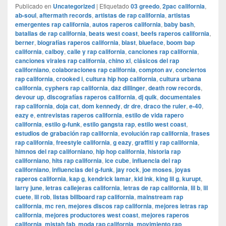
Publicado en
Uncategorized
|
Etiquetado
03 greedo
,
2pac california
,
ab-soul
,
aftermath records
,
artistas de rap california
,
artistas
emergentes rap california
,
autos raperos california
,
baby bash
,
batallas de rap california
,
beats west coast
,
beefs raperos california
,
berner
,
biografías raperos california
,
blast
,
blueface
,
boom bap
california
,
calboy
,
calle y rap california
,
canciones rap california
,
canciones virales rap california
,
chino xl
,
clásicos del rap
californiano
,
colaboraciones rap california
,
compton av
,
conciertos
rap california
,
crooked i
,
cultura hip hop california
,
cultura urbana
california
,
cyphers rap california
,
daz dillinger
,
death row records
,
devour up
,
discografías raperos california
,
dj quik
,
documentales
rap california
,
doja cat
,
dom kennedy
,
dr dre
,
draco the ruler
,
e-40
,
eazy e
,
entrevistas raperos california
,
estilo de vida rapero
california
,
estilo g-funk
,
estilo gangsta rap
,
estilo west coast
,
estudios de grabación rap california
,
evolución rap california
,
frases
rap california
,
freestyle california
,
g eazy
,
graffiti y rap california
,
himnos del rap californiano
,
hip hop california
,
historia rap
californiano
,
hits rap california
,
ice cube
,
influencia del rap
californiano
,
influencias del g-funk
,
jay rock
,
joe moses
,
joyas
raperos california
,
kap g
,
kendrick lamar
,
kid ink
,
king lil g
,
kurupt
,
larry june
,
letras callejeras california
,
letras de rap california
,
lil b
,
lil
cuete
,
lil rob
,
listas billboard rap california
,
mainstream rap
california
,
mc ren
,
mejores discos rap california
,
mejores letras rap
california
,
mejores productores west coast
,
mejores raperos
california
,
mistah fab
,
moda rap california
,
movimiento rap