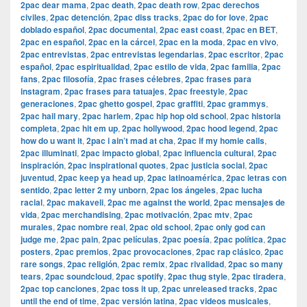
2pac dear mama
,
2pac death
,
2pac death row
,
2pac derechos
civiles
,
2pac detención
,
2pac diss tracks
,
2pac do for love
,
2pac
doblado español
,
2pac documental
,
2pac east coast
,
2pac en BET
,
2pac en español
,
2pac en la cárcel
,
2pac en la moda
,
2pac en vivo
,
2pac entrevistas
,
2pac entrevistas legendarias
,
2pac escritor
,
2pac
español
,
2pac espiritualidad
,
2pac estilo de vida
,
2pac familia
,
2pac
fans
,
2pac filosofía
,
2pac frases célebres
,
2pac frases para
instagram
,
2pac frases para tatuajes
,
2pac freestyle
,
2pac
generaciones
,
2pac ghetto gospel
,
2pac graffiti
,
2pac grammys
,
2pac hail mary
,
2pac harlem
,
2pac hip hop old school
,
2pac historia
completa
,
2pac hit em up
,
2pac hollywood
,
2pac hood legend
,
2pac
how do u want it
,
2pac i ain’t mad at cha
,
2pac if my homie calls
,
2pac illuminati
,
2pac impacto global
,
2pac influencia cultural
,
2pac
inspiración
,
2pac inspirational quotes
,
2pac justicia social
,
2pac
juventud
,
2pac keep ya head up
,
2pac latinoamérica
,
2pac letras con
sentido
,
2pac letter 2 my unborn
,
2pac los ángeles
,
2pac lucha
racial
,
2pac makaveli
,
2pac me against the world
,
2pac mensajes de
vida
,
2pac merchandising
,
2pac motivación
,
2pac mtv
,
2pac
murales
,
2pac nombre real
,
2pac old school
,
2pac only god can
judge me
,
2pac pain
,
2pac películas
,
2pac poesía
,
2pac política
,
2pac
posters
,
2pac premios
,
2pac provocaciones
,
2pac rap clásico
,
2pac
rare songs
,
2pac religión
,
2pac remix
,
2pac rivalidad
,
2pac so many
tears
,
2pac soundcloud
,
2pac spotify
,
2pac thug style
,
2pac tiradera
,
2pac top canciones
,
2pac toss it up
,
2pac unreleased tracks
,
2pac
until the end of time
,
2pac versión latina
,
2pac videos musicales
,