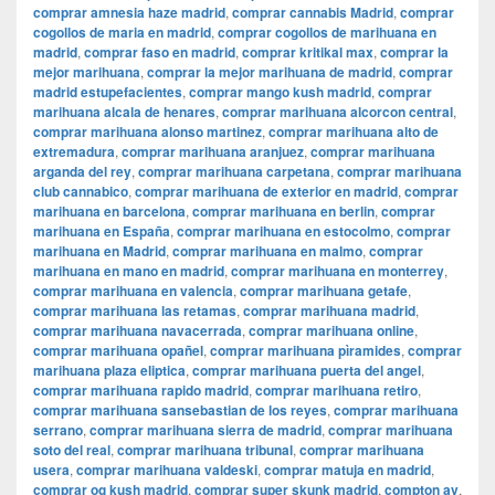
comprar amnesia haze madrid
,
comprar cannabis Madrid
,
comprar
cogollos de maria en madrid
,
comprar cogollos de marihuana en
madrid
,
comprar faso en madrid
,
comprar kritikal max
,
comprar la
mejor marihuana
,
comprar la mejor marihuana de madrid
,
comprar
madrid estupefacientes
,
comprar mango kush madrid
,
comprar
marihuana alcala de henares
,
comprar marihuana alcorcon central
,
comprar marihuana alonso martinez
,
comprar marihuana alto de
extremadura
,
comprar marihuana aranjuez
,
comprar marihuana
arganda del rey
,
comprar marihuana carpetana
,
comprar marihuana
club cannabico
,
comprar marihuana de exterior en madrid
,
comprar
marihuana en barcelona
,
comprar marihuana en berlin
,
comprar
marihuana en España
,
comprar marihuana en estocolmo
,
comprar
marihuana en Madrid
,
comprar marihuana en malmo
,
comprar
marihuana en mano en madrid
,
comprar marihuana en monterrey
,
comprar marihuana en valencia
,
comprar marihuana getafe
,
comprar marihuana las retamas
,
comprar marihuana madrid
,
comprar marihuana navacerrada
,
comprar marihuana online
,
comprar marihuana opañel
,
comprar marihuana pìramides
,
comprar
marihuana plaza eliptica
,
comprar marihuana puerta del angel
,
comprar marihuana rapido madrid
,
comprar marihuana retiro
,
comprar marihuana sansebastian de los reyes
,
comprar marihuana
serrano
,
comprar marihuana sierra de madrid
,
comprar marihuana
soto del real
,
comprar marihuana tribunal
,
comprar marihuana
usera
,
comprar marihuana valdeski
,
comprar matuja en madrid
,
comprar og kush madrid
,
comprar super skunk madrid
,
compton av
,