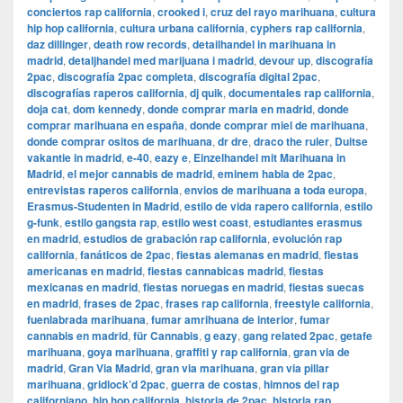
conciertos rap california
,
crooked i
,
cruz del rayo marihuana
,
cultura
hip hop california
,
cultura urbana california
,
cyphers rap california
,
daz dillinger
,
death row records
,
detailhandel in marihuana in
madrid
,
detaljhandel med marijuana i madrid
,
devour up
,
discografía
2pac
,
discografía 2pac completa
,
discografía digital 2pac
,
discografías raperos california
,
dj quik
,
documentales rap california
,
doja cat
,
dom kennedy
,
donde comprar maria en madrid
,
donde
comprar marihuana en españa
,
donde comprar miel de marihuana
,
donde comprar ositos de marihuana
,
dr dre
,
draco the ruler
,
Duitse
vakantie in madrid
,
e-40
,
eazy e
,
Einzelhandel mit Marihuana in
Madrid
,
el mejor cannabis de madrid
,
eminem habla de 2pac
,
entrevistas raperos california
,
envios de marihuana a toda europa
,
Erasmus-Studenten in Madrid
,
estilo de vida rapero california
,
estilo
g-funk
,
estilo gangsta rap
,
estilo west coast
,
estudiantes erasmus
en madrid
,
estudios de grabación rap california
,
evolución rap
california
,
fanáticos de 2pac
,
fiestas alemanas en madrid
,
fiestas
americanas en madrid
,
fiestas cannabicas madrid
,
fiestas
mexicanas en madrid
,
fiestas noruegas en madrid
,
fiestas suecas
en madrid
,
frases de 2pac
,
frases rap california
,
freestyle california
,
fuenlabrada marihuana
,
fumar amrihuana de interior
,
fumar
cannabis en madrid
,
für Cannabis
,
g eazy
,
gang related 2pac
,
getafe
marihuana
,
goya marihuana
,
graffiti y rap california
,
gran via de
madrid
,
​​Gran Via Madrid
,
gran via marihuana
,
gran via pillar
marihuana
,
gridlock’d 2pac
,
guerra de costas
,
himnos del rap
californiano
,
hip hop california
,
historia de 2pac
,
historia rap