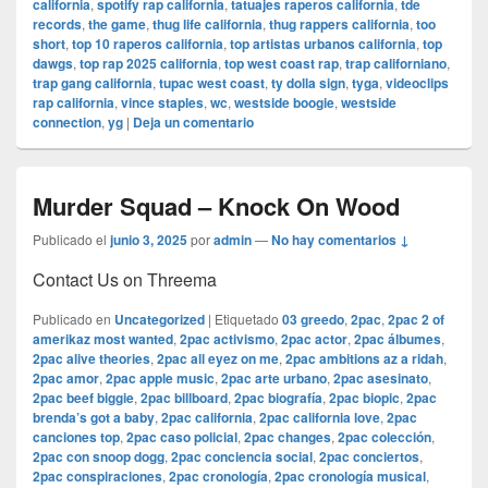
california
,
spotify rap california
,
tatuajes raperos california
,
tde
records
,
the game
,
thug life california
,
thug rappers california
,
too
short
,
top 10 raperos california
,
top artistas urbanos california
,
top
dawgs
,
top rap 2025 california
,
top west coast rap
,
trap californiano
,
trap gang california
,
tupac west coast
,
ty dolla sign
,
tyga
,
videoclips
rap california
,
vince staples
,
wc
,
westside boogie
,
westside
connection
,
yg
|
Deja un comentario
Murder Squad – Knock On Wood
Publicado el
junio 3, 2025
por
admin
—
No hay comentarios ↓
Contact Us on Threema
Publicado en
Uncategorized
|
Etiquetado
03 greedo
,
2pac
,
2pac 2 of
amerikaz most wanted
,
2pac activismo
,
2pac actor
,
2pac álbumes
,
2pac alive theories
,
2pac all eyez on me
,
2pac ambitions az a ridah
,
2pac amor
,
2pac apple music
,
2pac arte urbano
,
2pac asesinato
,
2pac beef biggie
,
2pac billboard
,
2pac biografía
,
2pac biopic
,
2pac
brenda’s got a baby
,
2pac california
,
2pac california love
,
2pac
canciones top
,
2pac caso policial
,
2pac changes
,
2pac colección
,
2pac con snoop dogg
,
2pac conciencia social
,
2pac conciertos
,
2pac conspiraciones
,
2pac cronología
,
2pac cronología musical
,