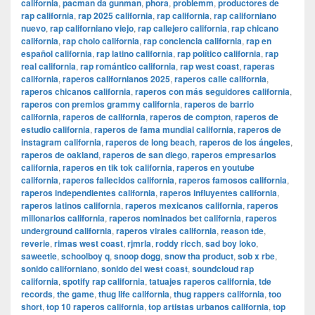
california
,
pacman da gunman
,
phora
,
problemm
,
productores de
rap california
,
rap 2025 california
,
rap california
,
rap californiano
nuevo
,
rap californiano viejo
,
rap callejero california
,
rap chicano
california
,
rap cholo california
,
rap conciencia california
,
rap en
español california
,
rap latino california
,
rap político california
,
rap
real california
,
rap romántico california
,
rap west coast
,
raperas
california
,
raperos californianos 2025
,
raperos calle california
,
raperos chicanos california
,
raperos con más seguidores california
,
raperos con premios grammy california
,
raperos de barrio
california
,
raperos de california
,
raperos de compton
,
raperos de
estudio california
,
raperos de fama mundial california
,
raperos de
instagram california
,
raperos de long beach
,
raperos de los ángeles
,
raperos de oakland
,
raperos de san diego
,
raperos empresarios
california
,
raperos en tik tok california
,
raperos en youtube
california
,
raperos fallecidos california
,
raperos famosos california
,
raperos independientes california
,
raperos influyentes california
,
raperos latinos california
,
raperos mexicanos california
,
raperos
millonarios california
,
raperos nominados bet california
,
raperos
underground california
,
raperos virales california
,
reason tde
,
reverie
,
rimas west coast
,
rjmrla
,
roddy ricch
,
sad boy loko
,
saweetie
,
schoolboy q
,
snoop dogg
,
snow tha product
,
sob x rbe
,
sonido californiano
,
sonido del west coast
,
soundcloud rap
california
,
spotify rap california
,
tatuajes raperos california
,
tde
records
,
the game
,
thug life california
,
thug rappers california
,
too
short
,
top 10 raperos california
,
top artistas urbanos california
,
top