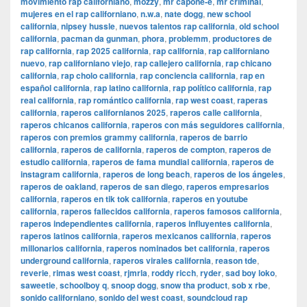
movimiento rap californiano
,
mozzy
,
mr capone-e
,
mr criminal
,
mujeres en el rap californiano
,
n.w.a
,
nate dogg
,
new school
california
,
nipsey hussle
,
nuevos talentos rap california
,
old school
california
,
pacman da gunman
,
phora
,
problemm
,
productores de
rap california
,
rap 2025 california
,
rap california
,
rap californiano
nuevo
,
rap californiano viejo
,
rap callejero california
,
rap chicano
california
,
rap cholo california
,
rap conciencia california
,
rap en
español california
,
rap latino california
,
rap político california
,
rap
real california
,
rap romántico california
,
rap west coast
,
raperas
california
,
raperos californianos 2025
,
raperos calle california
,
raperos chicanos california
,
raperos con más seguidores california
,
raperos con premios grammy california
,
raperos de barrio
california
,
raperos de california
,
raperos de compton
,
raperos de
estudio california
,
raperos de fama mundial california
,
raperos de
instagram california
,
raperos de long beach
,
raperos de los ángeles
,
raperos de oakland
,
raperos de san diego
,
raperos empresarios
california
,
raperos en tik tok california
,
raperos en youtube
california
,
raperos fallecidos california
,
raperos famosos california
,
raperos independientes california
,
raperos influyentes california
,
raperos latinos california
,
raperos mexicanos california
,
raperos
millonarios california
,
raperos nominados bet california
,
raperos
underground california
,
raperos virales california
,
reason tde
,
reverie
,
rimas west coast
,
rjmrla
,
roddy ricch
,
ryder
,
sad boy loko
,
saweetie
,
schoolboy q
,
snoop dogg
,
snow tha product
,
sob x rbe
,
sonido californiano
,
sonido del west coast
,
soundcloud rap