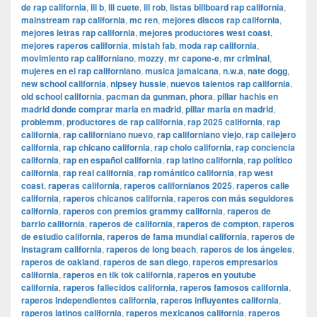
de rap california
,
lil b
,
lil cuete
,
lil rob
,
listas billboard rap california
,
mainstream rap california
,
mc ren
,
mejores discos rap california
,
mejores letras rap california
,
mejores productores west coast
,
mejores raperos california
,
mistah fab
,
moda rap california
,
movimiento rap californiano
,
mozzy
,
mr capone-e
,
mr criminal
,
mujeres en el rap californiano
,
musica jamaicana
,
n.w.a
,
nate dogg
,
new school california
,
nipsey hussle
,
nuevos talentos rap california
,
old school california
,
pacman da gunman
,
phora
,
pillar hachis en
madrid donde comprar maria en madrid
,
pillar maria en madrid
,
problemm
,
productores de rap california
,
rap 2025 california
,
rap
california
,
rap californiano nuevo
,
rap californiano viejo
,
rap callejero
california
,
rap chicano california
,
rap cholo california
,
rap conciencia
california
,
rap en español california
,
rap latino california
,
rap político
california
,
rap real california
,
rap romántico california
,
rap west
coast
,
raperas california
,
raperos californianos 2025
,
raperos calle
california
,
raperos chicanos california
,
raperos con más seguidores
california
,
raperos con premios grammy california
,
raperos de
barrio california
,
raperos de california
,
raperos de compton
,
raperos
de estudio california
,
raperos de fama mundial california
,
raperos de
instagram california
,
raperos de long beach
,
raperos de los ángeles
,
raperos de oakland
,
raperos de san diego
,
raperos empresarios
california
,
raperos en tik tok california
,
raperos en youtube
california
,
raperos fallecidos california
,
raperos famosos california
,
raperos independientes california
,
raperos influyentes california
,
raperos latinos california
,
raperos mexicanos california
,
raperos