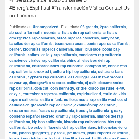
#EnergíaEspiritual #TransformaciónMística Contact Us
on Threema
Publicado en
Uncategorized
|
Etiquetado
03 greedo
,
2pac california
,
ab-soul
,
aftermath records
,
artistas de rap california
,
artistas
emergentes rap california
,
autos raperos california
,
baby bash
,
batallas de rap california
,
beats west coast
,
beefs raperos california
,
berner
,
biografías raperos california
,
blast
,
blueface
,
boom bap
california
,
calboy
,
calle y rap california
,
canciones rap california
,
canciones virales rap california
,
chino xl
,
clásicos del rap
californiano
,
colaboraciones rap california
,
compton av
,
conciertos
rap california
,
crooked i
,
cultura hip hop california
,
cultura urbana
california
,
cyphers rap california
,
daz dillinger
,
death row records
,
devour up
,
discografías raperos california
,
dj quik
,
documentales
rap california
,
doja cat
,
dom kennedy
,
dr dre
,
draco the ruler
,
e-40
,
eazy e
,
entrevistas raperos california
,
espiritualidad
,
estilo de vida
rapero california
,
estilo g-funk
,
estilo gangsta rap
,
estilo west coast
,
estudios de grabación rap california
,
evolución rap california
,
extraterrestres
,
frases rap california
,
freestyle california
,
g eazy
,
gobierno español secreto
,
graffiti y rap california
,
himnos del rap
californiano
,
hip hop california
,
historia rap californiano
,
hits rap
california
,
ice cube
,
influencia del rap californiano
,
influencias del g-
funk
,
jacobo gringberg
,
jay rock
,
joe moses
,
joyas raperos california
,
kap g
,
kendrick lamar
,
kid ink
,
king lil g
,
kurupt
,
La Marihuana Como