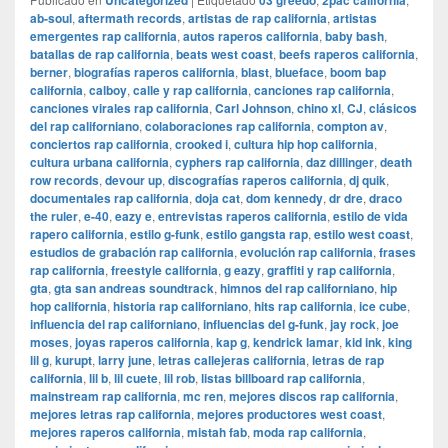
Uncategorized
03 greedo
2pac california
ab-soul
,
aftermath records
,
artistas de rap california
,
artistas
emergentes rap california
,
autos raperos california
,
baby bash
,
batallas de rap california
,
beats west coast
,
beefs raperos california
,
berner
,
biografías raperos california
,
blast
,
blueface
,
boom bap
california
,
calboy
,
calle y rap california
,
canciones rap california
,
canciones virales rap california
,
Carl Johnson
,
chino xl
,
CJ
,
clásicos
del rap californiano
,
colaboraciones rap california
,
compton av
,
conciertos rap california
,
crooked i
,
cultura hip hop california
,
cultura urbana california
,
cyphers rap california
,
daz dillinger
,
death
row records
,
devour up
,
discografías raperos california
,
dj quik
,
documentales rap california
,
doja cat
,
dom kennedy
,
dr dre
,
draco
the ruler
,
e-40
,
eazy e
,
entrevistas raperos california
,
estilo de vida
rapero california
,
estilo g-funk
,
estilo gangsta rap
,
estilo west coast
,
estudios de grabación rap california
,
evolución rap california
,
frases
rap california
,
freestyle california
,
g eazy
,
graffiti y rap california
,
gta
,
gta san andreas soundtrack
,
himnos del rap californiano
,
hip
hop california
,
historia rap californiano
,
hits rap california
,
ice cube
,
influencia del rap californiano
,
influencias del g-funk
,
jay rock
,
joe
moses
,
joyas raperos california
,
kap g
,
kendrick lamar
,
kid ink
,
king
lil g
,
kurupt
,
larry june
,
letras callejeras california
,
letras de rap
california
,
lil b
,
lil cuete
,
lil rob
,
listas billboard rap california
,
mainstream rap california
,
mc ren
,
mejores discos rap california
,
mejores letras rap california
,
mejores productores west coast
,
mejores raperos california
,
mistah fab
,
moda rap california
,