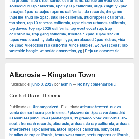
tha product
,
sob x rbe
,
sonido californiano
,
sonido del west coast
,
soundcloud rap california
,
spotify rap california
,
suge knight y 2pac
,
tatuajes 2pac
,
tatuajes raperos california
,
tde records
,
the game
,
thug life
,
thug life 2pac
,
thug life california
,
thug rappers california
,
too short
,
top 10 raperos california
,
top artistas urbanos california
,
top dawgs
,
top rap 2025 california
,
top west coast rap
,
trap
californiano
,
trap gang california
,
tributos a 2pac
,
tupac shakur
,
tupac west coast
,
ty dolla sign
,
tyga
,
unreleased 2pac videos
,
vida
de 2pac
,
videoclips rap california
,
vince staples
,
wc
,
west coast rap
,
westside boogie
,
westside connection
,
yg
|
Deja un comentario
Alborosie – Kingston Town
Publicado el
junio 3, 2025
por
admin
—
No hay comentarios ↓
Contact Us on Threema
Publicado en
Uncategorized
|
Etiquetado
#deutscheweed. nueva
venta de marihuana por internet
,
#plazaverde
,
#plazaverdemadrid
,
#sehablaespañol
,
#wespeakenglish
,
03 greedo
,
2pac california
,
ab-
soul
,
aftermath records
,
alborosie
,
artistas de rap california
,
artistas
emergentes rap california
,
autos raperos california
,
baby bash
,
batallas de rap california
,
beats west coast
,
beefs raperos california
,