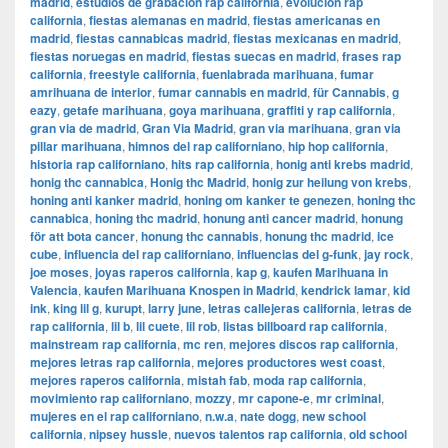
madrid
,
estudios de grabación rap california
,
evolución rap
california
,
fiestas alemanas en madrid
,
fiestas americanas en
madrid
,
fiestas cannabicas madrid
,
fiestas mexicanas en madrid
,
fiestas noruegas en madrid
,
fiestas suecas en madrid
,
frases rap
california
,
freestyle california
,
fuenlabrada marihuana
,
fumar
amrihuana de interior
,
fumar cannabis en madrid
,
für Cannabis
,
g
eazy
,
getafe marihuana
,
goya marihuana
,
graffiti y rap california
,
gran via de madrid
,
​​Gran Via Madrid
,
gran via marihuana
,
gran via
pillar marihuana
,
himnos del rap californiano
,
hip hop california
,
historia rap californiano
,
hits rap california
,
honig anti krebs madrid
,
honig thc cannabica
,
Honig thc Madrid
,
honig zur heilung von krebs
,
honing anti kanker madrid
,
honing om kanker te genezen
,
honing thc
cannabica
,
honing thc madrid
,
honung anti cancer madrid
,
honung
för att bota cancer
,
honung thc cannabis
,
honung thc madrid
,
ice
cube
,
influencia del rap californiano
,
influencias del g-funk
,
jay rock
,
joe moses
,
joyas raperos california
,
kap g
,
kaufen Marihuana in
Valencia
,
kaufen Marihuana Knospen in Madrid
,
kendrick lamar
,
kid
ink
,
king lil g
,
kurupt
,
larry june
,
letras callejeras california
,
letras de
rap california
,
lil b
,
lil cuete
,
lil rob
,
listas billboard rap california
,
mainstream rap california
,
mc ren
,
mejores discos rap california
,
mejores letras rap california
,
mejores productores west coast
,
mejores raperos california
,
mistah fab
,
moda rap california
,
movimiento rap californiano
,
mozzy
,
mr capone-e
,
mr criminal
,
mujeres en el rap californiano
,
n.w.a
,
nate dogg
,
new school
california
,
nipsey hussle
,
nuevos talentos rap california
,
old school