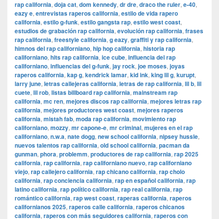
rap california
,
doja cat
,
dom kennedy
,
dr dre
,
draco the ruler
,
e-40
,
eazy e
,
entrevistas raperos california
,
estilo de vida rapero
california
,
estilo g-funk
,
estilo gangsta rap
,
estilo west coast
,
estudios de grabación rap california
,
evolución rap california
,
frases
rap california
,
freestyle california
,
g eazy
,
graffiti y rap california
,
himnos del rap californiano
,
hip hop california
,
historia rap
californiano
,
hits rap california
,
ice cube
,
influencia del rap
californiano
,
influencias del g-funk
,
jay rock
,
joe moses
,
joyas
raperos california
,
kap g
,
kendrick lamar
,
kid ink
,
king lil g
,
kurupt
,
larry june
,
letras callejeras california
,
letras de rap california
,
lil b
,
lil
cuete
,
lil rob
,
listas billboard rap california
,
mainstream rap
california
,
mc ren
,
mejores discos rap california
,
mejores letras rap
california
,
mejores productores west coast
,
mejores raperos
california
,
mistah fab
,
moda rap california
,
movimiento rap
californiano
,
mozzy
,
mr capone-e
,
mr criminal
,
mujeres en el rap
californiano
,
n.w.a
,
nate dogg
,
new school california
,
nipsey hussle
,
nuevos talentos rap california
,
old school california
,
pacman da
gunman
,
phora
,
problemm
,
productores de rap california
,
rap 2025
california
,
rap california
,
rap californiano nuevo
,
rap californiano
viejo
,
rap callejero california
,
rap chicano california
,
rap cholo
california
,
rap conciencia california
,
rap en español california
,
rap
latino california
,
rap político california
,
rap real california
,
rap
romántico california
,
rap west coast
,
raperas california
,
raperos
californianos 2025
,
raperos calle california
,
raperos chicanos
california
,
raperos con más seguidores california
,
raperos con