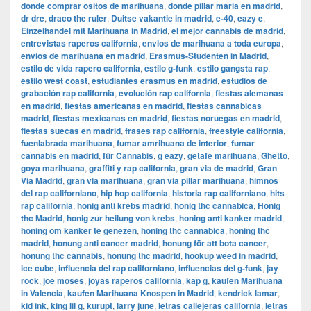
donde comprar ositos de marihuana
,
donde pillar maria en madrid
,
dr dre
,
draco the ruler
,
Duitse vakantie in madrid
,
e-40
,
eazy e
,
Einzelhandel mit Marihuana in Madrid
,
el mejor cannabis de madrid
,
entrevistas raperos california
,
envios de marihuana a toda europa
,
envios de marihuana en madrid
,
Erasmus-Studenten in Madrid
,
estilo de vida rapero california
,
estilo g-funk
,
estilo gangsta rap
,
estilo west coast
,
estudiantes erasmus en madrid
,
estudios de
grabación rap california
,
evolución rap california
,
fiestas alemanas
en madrid
,
fiestas americanas en madrid
,
fiestas cannabicas
madrid
,
fiestas mexicanas en madrid
,
fiestas noruegas en madrid
,
fiestas suecas en madrid
,
frases rap california
,
freestyle california
,
fuenlabrada marihuana
,
fumar amrihuana de interior
,
fumar
cannabis en madrid
,
für Cannabis
,
g eazy
,
getafe marihuana
,
Ghetto
,
goya marihuana
,
graffiti y rap california
,
gran via de madrid
,
​​Gran
Via Madrid
,
gran via marihuana
,
gran via pillar marihuana
,
himnos
del rap californiano
,
hip hop california
,
historia rap californiano
,
hits
rap california
,
honig anti krebs madrid
,
honig thc cannabica
,
Honig
thc Madrid
,
honig zur heilung von krebs
,
honing anti kanker madrid
,
honing om kanker te genezen
,
honing thc cannabica
,
honing thc
madrid
,
honung anti cancer madrid
,
honung för att bota cancer
,
honung thc cannabis
,
honung thc madrid
,
hookup weed in madrid
,
ice cube
,
influencia del rap californiano
,
influencias del g-funk
,
jay
rock
,
joe moses
,
joyas raperos california
,
kap g
,
kaufen Marihuana
in Valencia
,
kaufen Marihuana Knospen in Madrid
,
kendrick lamar
,
kid ink
,
king lil g
,
kurupt
,
larry june
,
letras callejeras california
,
letras