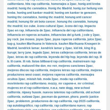
californiano
,
hits rap california
,
homenajes a 2pac
,
honig anti krebs
madrid
,
honig thc cannabica
,
Honig thc Madrid
,
honig zur heilung von
krebs
,
honing anti kanker madrid
,
honing om kanker te genezen
,
honing thc cannabica
,
honing thc madrid
,
honung anti cancer
madrid
,
honung för att bota cancer
,
honung thc cannabis
,
honung
thc madrid
,
ice cube
,
ícono cultural 2pac
,
ícono del rap
,
impacto
2pac en rap
,
influencia de 2pac
,
influencia del rap californiano
,
influencia en raperos actuales
,
influencias del g-funk
,
j cole y 2pac
,
jay rock
,
joe moses
,
joyas 2pac
,
joyas raperos california
,
juice 2pac
,
kap g
,
kaufen Marihuana in Valencia
,
kaufen Marihuana Knospen in
Madrid
,
kendrick lamar
,
kendrick lamar y 2pac
,
kid ink
,
king lil g
,
kurupt
,
larry june
,
legado 2pac
,
letras callejeras california
,
letras de
2pac
,
letras de rap california
,
leyenda del hip hop
,
leyenda del rap
,
lil
b
,
lil cuete
,
lil rob
,
listas billboard rap california
,
mainstream rap
california
,
makaveli the don
,
mc ren
,
mejores canciones 2pac
,
mejores discos rap california
,
mejores letras rap california
,
mejores
productores west coast
,
mejores raperos california
,
mensajes
ocultos 2pac
,
mistah fab
,
moda 2pac
,
moda rap california
,
movimiento rap californiano
,
mozzy
,
mr capone-e
,
mr criminal
,
mujeres en el rap californiano
,
n.w.a
,
nate dogg
,
new school
california
,
nipsey hussle
,
nuevos talentos rap california
,
old school
california
,
outlawz 2pac
,
pacman da gunman
,
phora
,
poetic justice
2pac
,
problemm
,
productores de rap california
,
rap 2025 california
,
rap autobiográfico
,
rap california
,
rap californiano nuevo
,
rap
californiano viejo
,
rap callejero
,
rap callejero california
,
rap chicano