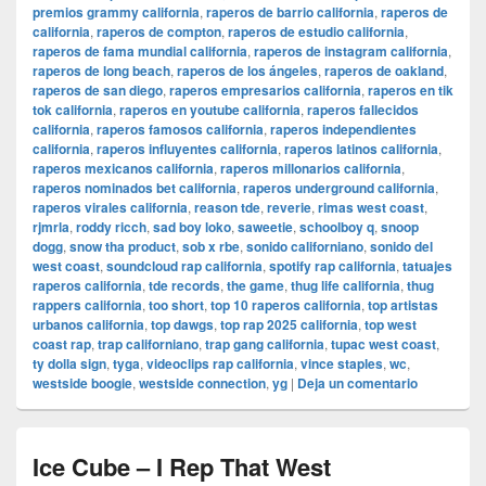
premios grammy california
,
raperos de barrio california
,
raperos de
california
,
raperos de compton
,
raperos de estudio california
,
raperos de fama mundial california
,
raperos de instagram california
,
raperos de long beach
,
raperos de los ángeles
,
raperos de oakland
,
raperos de san diego
,
raperos empresarios california
,
raperos en tik
tok california
,
raperos en youtube california
,
raperos fallecidos
california
,
raperos famosos california
,
raperos independientes
california
,
raperos influyentes california
,
raperos latinos california
,
raperos mexicanos california
,
raperos millonarios california
,
raperos nominados bet california
,
raperos underground california
,
raperos virales california
,
reason tde
,
reverie
,
rimas west coast
,
rjmrla
,
roddy ricch
,
sad boy loko
,
saweetie
,
schoolboy q
,
snoop
dogg
,
snow tha product
,
sob x rbe
,
sonido californiano
,
sonido del
west coast
,
soundcloud rap california
,
spotify rap california
,
tatuajes
raperos california
,
tde records
,
the game
,
thug life california
,
thug
rappers california
,
too short
,
top 10 raperos california
,
top artistas
urbanos california
,
top dawgs
,
top rap 2025 california
,
top west
coast rap
,
trap californiano
,
trap gang california
,
tupac west coast
,
ty dolla sign
,
tyga
,
videoclips rap california
,
vince staples
,
wc
,
westside boogie
,
westside connection
,
yg
|
Deja un comentario
Ice Cube – I Rep That West