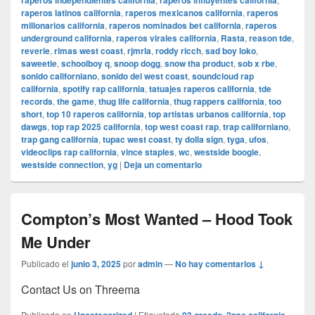
raperos independientes california
raperos influyentes california
raperos latinos california
,
raperos mexicanos california
,
raperos
millonarios california
,
raperos nominados bet california
,
raperos
underground california
,
raperos virales california
,
Rasta
,
reason tde
,
reverie
,
rimas west coast
,
rjmrla
,
roddy ricch
,
sad boy loko
,
saweetie
,
schoolboy q
,
snoop dogg
,
snow tha product
,
sob x rbe
,
sonido californiano
,
sonido del west coast
,
soundcloud rap
california
,
spotify rap california
,
tatuajes raperos california
,
tde
records
,
the game
,
thug life california
,
thug rappers california
,
too
short
,
top 10 raperos california
,
top artistas urbanos california
,
top
dawgs
,
top rap 2025 california
,
top west coast rap
,
trap californiano
,
trap gang california
,
tupac west coast
,
ty dolla sign
,
tyga
,
ufos
,
videoclips rap california
,
vince staples
,
wc
,
westside boogie
,
westside connection
,
yg
|
Deja un comentario
Compton’s Most Wanted – Hood Took
Me Under
Publicado el
junio 3, 2025
por
admin
—
No hay comentarios ↓
Contact Us on Threema
Publicado en
|
Etiquetado
,
,