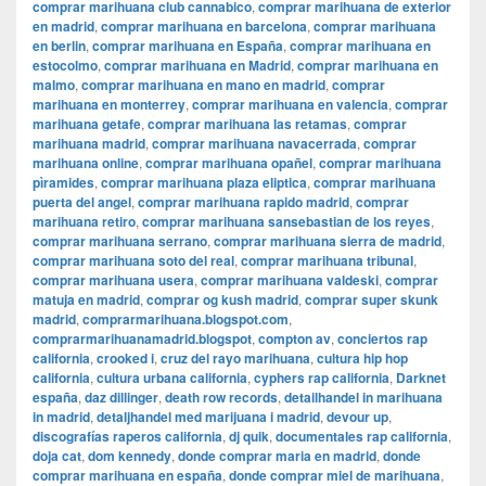
comprar marihuana club cannabico
,
comprar marihuana de exterior
en madrid
,
comprar marihuana en barcelona
,
comprar marihuana
en berlin
,
comprar marihuana en España
,
comprar marihuana en
estocolmo
,
comprar marihuana en Madrid
,
comprar marihuana en
malmo
,
comprar marihuana en mano en madrid
,
comprar
marihuana en monterrey
,
comprar marihuana en valencia
,
comprar
marihuana getafe
,
comprar marihuana las retamas
,
comprar
marihuana madrid
,
comprar marihuana navacerrada
,
comprar
marihuana online
,
comprar marihuana opañel
,
comprar marihuana
pìramides
,
comprar marihuana plaza eliptica
,
comprar marihuana
puerta del angel
,
comprar marihuana rapido madrid
,
comprar
marihuana retiro
,
comprar marihuana sansebastian de los reyes
,
comprar marihuana serrano
,
comprar marihuana sierra de madrid
,
comprar marihuana soto del real
,
comprar marihuana tribunal
,
comprar marihuana usera
,
comprar marihuana valdeski
,
comprar
matuja en madrid
,
comprar og kush madrid
,
comprar super skunk
madrid
,
comprarmarihuana.blogspot.com
,
comprarmarihuanamadrid.blogspot
,
compton av
,
conciertos rap
california
,
crooked i
,
cruz del rayo marihuana
,
cultura hip hop
california
,
cultura urbana california
,
cyphers rap california
,
Darknet
españa
,
daz dillinger
,
death row records
,
detailhandel in marihuana
in madrid
,
detaljhandel med marijuana i madrid
,
devour up
,
discografías raperos california
,
dj quik
,
documentales rap california
,
doja cat
,
dom kennedy
,
donde comprar maria en madrid
,
donde
comprar marihuana en españa
,
donde comprar miel de marihuana
,