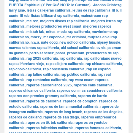
PUERTA Espiritual (Y Por Qué NO Te lo Cuentan) | Jacobo Grinberg
,
larry june
,
letras callejeras california
,
letras de rap california
,
lil b
,
lil
cuete
,
lil rob
,
listas billboard rap california
,
mainstream rap
california
,
mc ren
,
mejores discos rap california
,
mejores letras rap
california
,
mejores productores west coast
,
mejores raperos
california
,
mistah fab
,
mitos
,
moda rap california
,
movimiento rap
californiano
,
mozzy
,
mr capone-e
,
mr criminal
,
mujeres en el rap
californiano
,
n.w.a
,
nate dogg
,
new school california
,
nipsey hussle
,
nuevos talentos rap california
,
old school california
,
ovnis
,
pacman
da gunman
,
perro sanchez
,
phora
,
problemm
,
productores de rap
california
,
rap 2025 california
,
rap california
,
rap californiano nuevo
,
rap californiano viejo
,
rap callejero california
,
rap chicano california
,
rap cholo california
,
rap conciencia california
,
rap en español
california
,
rap latino california
,
rap político california
,
rap real
california
,
rap romántico california
,
rap west coast
,
raperas
california
,
raperos californianos 2025
,
raperos calle california
,
raperos chicanos california
,
raperos con más seguidores california
,
raperos con premios grammy california
,
raperos de barrio
california
,
raperos de california
,
raperos de compton
,
raperos de
estudio california
,
raperos de fama mundial california
,
raperos de
instagram california
,
raperos de long beach
,
raperos de los ángeles
,
raperos de oakland
,
raperos de san diego
,
raperos empresarios
california
,
raperos en tik tok california
,
raperos en youtube
california
,
raperos fallecidos california
,
raperos famosos california
,
,
,