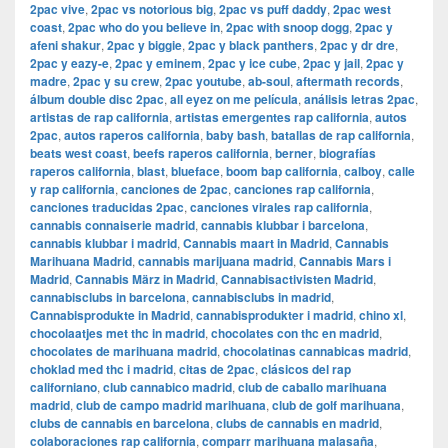
2pac vive
,
2pac vs notorious big
,
2pac vs puff daddy
,
2pac west
coast
,
2pac who do you believe in
,
2pac with snoop dogg
,
2pac y
afeni shakur
,
2pac y biggie
,
2pac y black panthers
,
2pac y dr dre
,
2pac y eazy-e
,
2pac y eminem
,
2pac y ice cube
,
2pac y jail
,
2pac y
madre
,
2pac y su crew
,
2pac youtube
,
ab-soul
,
aftermath records
,
álbum double disc 2pac
,
all eyez on me película
,
análisis letras 2pac
,
artistas de rap california
,
artistas emergentes rap california
,
autos
2pac
,
autos raperos california
,
baby bash
,
batallas de rap california
,
beats west coast
,
beefs raperos california
,
berner
,
biografías
raperos california
,
blast
,
blueface
,
boom bap california
,
calboy
,
calle
y rap california
,
canciones de 2pac
,
canciones rap california
,
canciones traducidas 2pac
,
canciones virales rap california
,
cannabis connaiserie madrid
,
cannabis klubbar i barcelona
,
cannabis klubbar i madrid
,
Cannabis maart in Madrid
,
Cannabis
Marihuana Madrid
,
cannabis marijuana madrid
,
Cannabis Mars i
Madrid
,
Cannabis März in Madrid
,
Cannabisactivisten Madrid
,
cannabisclubs in barcelona
,
cannabisclubs in madrid
,
Cannabisprodukte in Madrid
,
cannabisprodukter i madrid
,
chino xl
,
chocolaatjes met thc in madrid
,
chocolates con thc en madrid
,
chocolates de marihuana madrid
,
chocolatinas cannabicas madrid
,
choklad med thc i madrid
,
citas de 2pac
,
clásicos del rap
californiano
,
club cannabico madrid
,
club de caballo marihuana
madrid
,
club de campo madrid marihuana
,
club de golf marihuana
,
clubs de cannabis en barcelona
,
clubs de cannabis en madrid
,
colaboraciones rap california
,
comparr marihuana malasaña
,