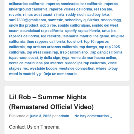
millonarios california
,
raperos nominados bet california
,
raperos
underground california
,
raperos virales california
,
reason tde
,
reverie
,
rimas west coast
,
rjmrla
,
roddy ricch
,
sad boy loko
,
sat97800@gmail.com
,
saweetie
,
schoolboy q
,
Sizzlas
,
snoop dogg
,
snow tha product
,
sob x rbe
,
sonido californiano
,
sonido del west
coast
,
soundcloud rap california
,
spotify rap california
,
tatuajes
raperos california
,
tde records
,
telemaria madrid
,
the game
,
thug life
california
,
thug rappers california
,
too short
,
top 10 raperos
california
,
top artistas urbanos california
,
top dawgs
,
top rap 2025
california
,
top west coast rap
,
trap californiano
,
trap gang california
,
tupac west coast
,
ty dolla sign
,
tyga
,
venta de marihuana online
,
venta de marihuana por internet
,
videoclips rap california
,
vince
staples
,
wc
,
westside boogie
,
westside connection
,
where to buy
weed in madrid
,
yg
|
Deja un comentario
Lil Rob – Summer Nights
(Remastered Official Video)
Publicado el
junio 3, 2025
por
admin
—
No hay comentarios ↓
Contact Us on Threema