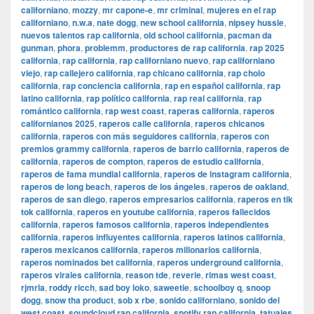
californiano
,
mozzy
,
mr capone-e
,
mr criminal
,
mujeres en el rap
californiano
,
n.w.a
,
nate dogg
,
new school california
,
nipsey hussle
,
nuevos talentos rap california
,
old school california
,
pacman da
gunman
,
phora
,
problemm
,
productores de rap california
,
rap 2025
california
,
rap california
,
rap californiano nuevo
,
rap californiano
viejo
,
rap callejero california
,
rap chicano california
,
rap cholo
california
,
rap conciencia california
,
rap en español california
,
rap
latino california
,
rap político california
,
rap real california
,
rap
romántico california
,
rap west coast
,
raperas california
,
raperos
californianos 2025
,
raperos calle california
,
raperos chicanos
california
,
raperos con más seguidores california
,
raperos con
premios grammy california
,
raperos de barrio california
,
raperos de
california
,
raperos de compton
,
raperos de estudio california
,
raperos de fama mundial california
,
raperos de instagram california
,
raperos de long beach
,
raperos de los ángeles
,
raperos de oakland
,
raperos de san diego
,
raperos empresarios california
,
raperos en tik
tok california
,
raperos en youtube california
,
raperos fallecidos
california
,
raperos famosos california
,
raperos independientes
california
,
raperos influyentes california
,
raperos latinos california
,
raperos mexicanos california
,
raperos millonarios california
,
raperos nominados bet california
,
raperos underground california
,
raperos virales california
,
reason tde
,
reverie
,
rimas west coast
,
rjmrla
,
roddy ricch
,
sad boy loko
,
saweetie
,
schoolboy q
,
snoop
dogg
,
snow tha product
,
sob x rbe
,
sonido californiano
,
sonido del
west coast
,
soundcloud rap california
,
spotify rap california
,
tatuajes