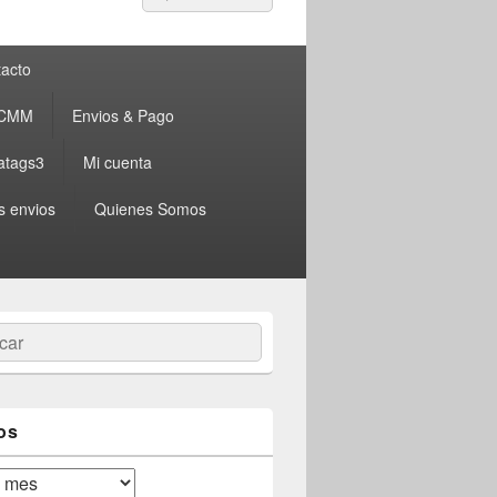
por:
acto
 CMM
Envios & Pago
atags3
Mi cuenta
s envios
Quienes Somos
ar
os