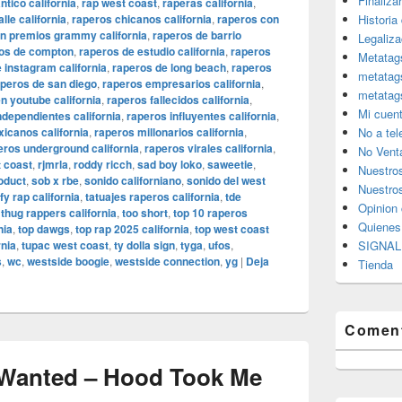
Finaliza
tico california
,
rap west coast
,
raperas california
,
lle california
,
raperos chicanos california
,
raperos con
Historia
n premios grammy california
,
raperos de barrio
Legaliza
os de compton
,
raperos de estudio california
,
raperos
Metatag
 instagram california
,
raperos de long beach
,
raperos
metatag
peros de san diego
,
raperos empresarios california
,
metatag
n youtube california
,
raperos fallecidos california
,
Mi cuen
ndependientes california
,
raperos influyentes california
,
icanos california
,
raperos millonarios california
,
No a te
eros underground california
,
raperos virales california
,
No Vent
 coast
,
rjmrla
,
roddy ricch
,
sad boy loko
,
saweetie
,
Nuestro
oduct
,
sob x rbe
,
sonido californiano
,
sonido del west
Nuestros
fy rap california
,
tatuajes raperos california
,
tde
Opinion 
,
thug rappers california
,
too short
,
top 10 raperos
Quiene
nia
,
top dawgs
,
top rap 2025 california
,
top west coast
rnia
,
tupac west coast
,
ty dolla sign
,
tyga
,
ufos
,
SIGNAL 
s
,
wc
,
westside boogie
,
westside connection
,
yg
|
Deja
Tienda
Coment
Wanted – Hood Took Me