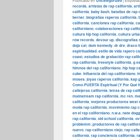
Publicado en
Uncategorized
|
Etiqueta
records
,
artistas de rap california
,
art
california
,
baby bash
,
batallas de rap c
berner
,
biografías raperos california
,
california
,
canciones rap california
,
ca
californiano
,
colaboraciones rap calif
cultura hip hop california
,
cultura urba
row records
,
devour up
,
discografías 
doja cat
,
dom kennedy
,
dr dre
,
draco t
espiritualidad
,
estilo de vida rapero ca
coast
,
estudios de grabación rap calif
rap california
,
freestyle california
,
g e
himnos del rap californiano
,
hip hop ca
cube
,
influencia del rap californiano
,
i
moses
,
joyas raperos california
,
kap 
Como PUERTA Espiritual (Y Por Qué N
callejeras california
,
letras de rap cali
mainstream rap california
,
mc ren
,
me
california
,
mejores productores west 
moda rap california
,
movimiento rap c
en el rap californiano
,
n.w.a
,
nate dogg
rap california
,
old school california
,
ov
problemm
,
productores de rap califor
nuevo
,
rap californiano viejo
,
rap calle
california
,
rap conciencia california
,
r