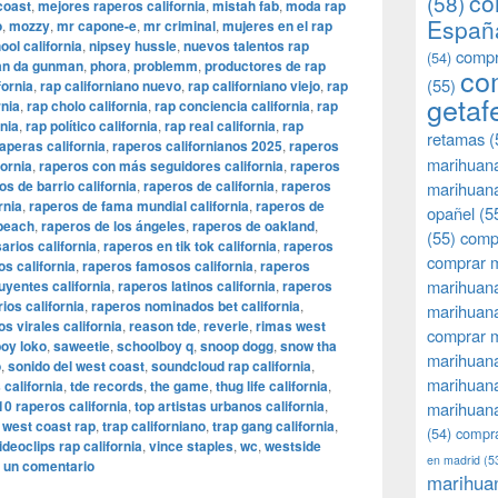
co
(58)
coast
,
mejores raperos california
,
mistah fab
,
moda rap
Españ
o
,
mozzy
,
mr capone-e
,
mr criminal
,
mujeres en el rap
ol california
,
nipsey hussle
,
nuevos talentos rap
compr
(54)
n da gunman
,
phora
,
problemm
,
productores de rap
co
(55)
fornia
,
rap californiano nuevo
,
rap californiano viejo
,
rap
getaf
rnia
,
rap cholo california
,
rap conciencia california
,
rap
rnia
,
rap político california
,
rap real california
,
rap
retamas
(
aperas california
,
raperos californianos 2025
,
raperos
marihuan
fornia
,
raperos con más seguidores california
,
raperos
os de barrio california
,
raperos de california
,
raperos
marihuana
rnia
,
raperos de fama mundial california
,
raperos de
opañel
(5
 beach
,
raperos de los ángeles
,
raperos de oakland
,
(55)
comp
rios california
,
raperos en tik tok california
,
raperos
comprar m
os california
,
raperos famosos california
,
raperos
marihuana
uyentes california
,
raperos latinos california
,
raperos
ios california
,
raperos nominados bet california
,
marihuana
s virales california
,
reason tde
,
reverie
,
rimas west
comprar 
oy loko
,
saweetie
,
schoolboy q
,
snoop dogg
,
snow tha
marihuana
o
,
sonido del west coast
,
soundcloud rap california
,
marihuana
 california
,
tde records
,
the game
,
thug life california
,
10 raperos california
,
top artistas urbanos california
,
marihuana
 west coast rap
,
trap californiano
,
trap gang california
,
(54)
compra
ideoclips rap california
,
vince staples
,
wc
,
westside
en madrid
(5
 un comentario
marihua