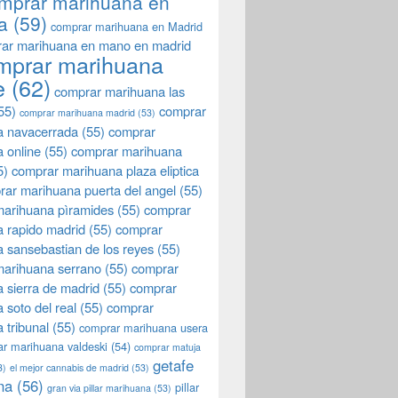
mprar marihuana en
a
(59)
comprar marihuana en Madrid
ar marihuana en mano en madrid
mprar marihuana
e
(62)
comprar marihuana las
55)
comprar
comprar marihuana madrid
(53)
a navacerrada
(55)
comprar
 online
(55)
comprar marihuana
5)
comprar marihuana plaza eliptica
rar marihuana puerta del angel
(55)
arihuana pìramides
(55)
comprar
 rapido madrid
(55)
comprar
 sansebastian de los reyes
(55)
marihuana serrano
(55)
comprar
 sierra de madrid
(55)
comprar
 soto del real
(55)
comprar
 tribunal
(55)
comprar marihuana usera
r marihuana valdeski
(54)
comprar matuja
getafe
3)
el mejor cannabis de madrid
(53)
na
(56)
pillar
gran via pillar marihuana
(53)