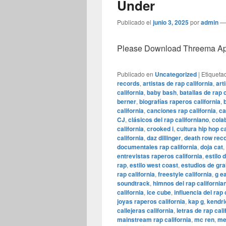
Under
Publicado el
junio 3, 2025
por
admin
Please Download Threema Appt
Publicado en
Uncategorized
|
Etiqueta
records
,
artistas de rap california
,
art
california
,
baby bash
,
batallas de rap c
berner
,
biografías raperos california
,
california
,
canciones rap california
,
ca
CJ
,
clásicos del rap californiano
,
cola
california
,
crooked i
,
cultura hip hop ca
california
,
daz dillinger
,
death row rec
documentales rap california
,
doja cat
,
entrevistas raperos california
,
estilo 
rap
,
estilo west coast
,
estudios de gra
rap california
,
freestyle california
,
g e
soundtrack
,
himnos del rap california
california
,
ice cube
,
influencia del rap 
joyas raperos california
,
kap g
,
kendri
callejeras california
,
letras de rap cali
mainstream rap california
,
mc ren
,
me