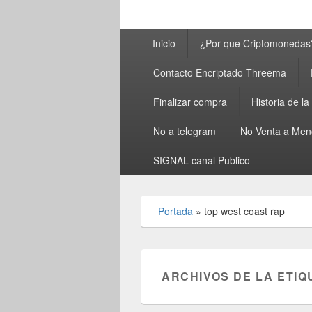
Menú
Inicio
¿Por que Criptomonedas
principal
Contacto Encriptado Threema
Finalizar compra
Historia de l
No a telegram
No Venta a Men
SIGNAL canal Publico
Portada
»
top west coast rap
ARCHIVOS DE LA ETIQ