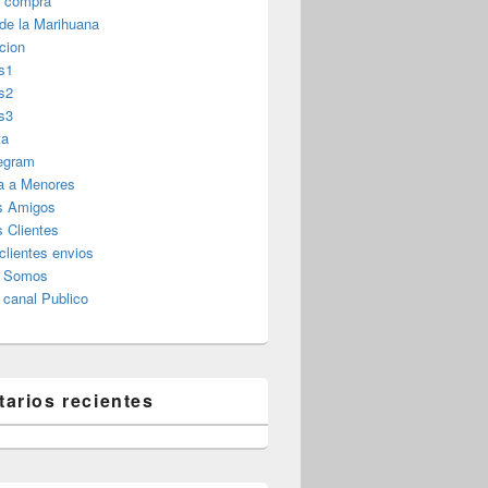
r compra
 de la Marihuana
cion
s1
s2
s3
ta
legram
a a Menores
s Amigos
 Clientes
clientes envios
s Somos
canal Publico
arios recientes