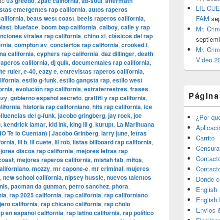
do
03 greedo
,
2pac california
,
ab-soul
,
aftermath
LIL CUE
istas emergentes rap california
,
autos raperos
alifornia
,
beats west coast
,
beefs raperos california
,
FAM
se
blast
,
blueface
,
boom bap california
,
calboy
,
calle y rap
Mr. Crim
nciones virales rap california
,
chino xl
,
clásicos del rap
septiem
ornia
,
compton av
,
conciertos rap california
,
crooked i
,
Mr. Crim
na california
,
cyphers rap california
,
daz dillinger
,
death
Video 2
raperos california
,
dj quik
,
documentales rap california
,
he ruler
,
e-40
,
eazy e
,
entrevistas raperos california
,
lifornia
,
estilo g-funk
,
estilo gangsta rap
,
estilo west
ornia
,
evolución rap california
,
extraterrestres
,
frases
Página
azy
,
gobierno español secreto
,
graffiti y rap california
,
lifornia
,
historia rap californiano
,
hits rap california
,
ice
nfluencias del g-funk
,
jacobo gringberg
,
jay rock
,
joe
¿Por qu
g
,
kendrick lamar
,
kid ink
,
king lil g
,
kurupt
,
La Marihuana
Aplicac
O Te lo Cuentan) | Jacobo Grinberg
,
larry june
,
letras
Carrito
fornia
,
lil b
,
lil cuete
,
lil rob
,
listas billboard rap california
,
Censura
jores discos rap california
,
mejores letras rap
Contact
coast
,
mejores raperos california
,
mistah fab
,
mitos
,
aliforniano
,
mozzy
,
mr capone-e
,
mr criminal
,
mujeres
Contact
,
new school california
,
nipsey hussle
,
nuevos talentos
Donde c
nis
,
pacman da gunman
,
perro sanchez
,
phora
,
English
nia
,
rap 2025 california
,
rap california
,
rap californiano
English
jero california
,
rap chicano california
,
rap cholo
Envios 
ap en español california
,
rap latino california
,
rap político