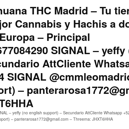
uana THC Madrid – Tu tie
jor Cannabis y Hachis a do
Europa – Principal
7084290 SIGNAL – yeffy 
cundario AttCliente Whats
4 SIGNAL @cmmleomadrid
ort) – panterarosa1772@g
XT6HHA
AL – yeffy (no english support) – Secundario AttCliente Whatsapp
upport) – panterarosa1772@gmail.com – Threema: JHXT6HHA