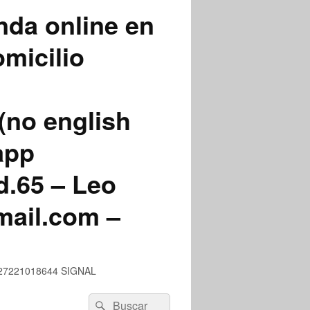
nda online en
micilio
(no english
app
.65 – Leo
mail.com –
 +527221018644 SIGNAL
Buscar
Buscar