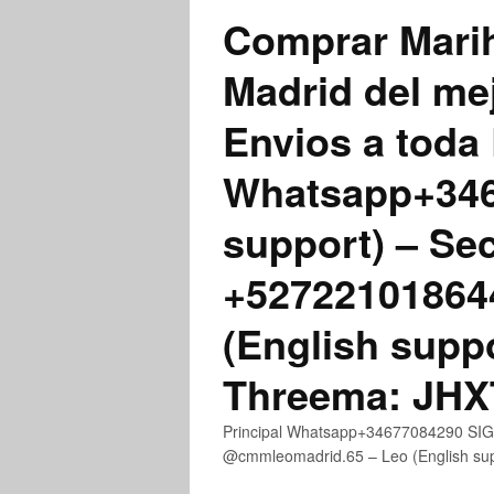
Comprar Marih
Madrid del me
Envios a toda 
Whatsapp+3467
support) – Se
+52722101864
(English supp
Threema: JH
Principal Whatsapp+34677084290 SIGN
@cmmleomadrid.65 – Leo (English s