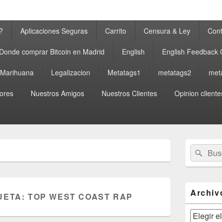
?
Aplicaciones Seguras
Carrito
Censura & Ley
Cont
Donde comprar Bitcoin en Madrid
English
English Feedback
a Marihuana
Legalizacion
Metatags1
metatags2
met
ores
Nuestros Amigos
Nuestros Clientes
Opinion cliente
El
Buscar
Busc
área
por:
de
widget
barra
lateral
Archiv
UETA:
TOP WEST COAST RAP
primaria
Archivos