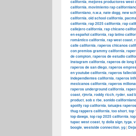
california
,
mejores productores west 
california
,
movimiento rap californian
californiano
,
n.w.a
,
nate dogg
,
new scho
california
,
old school california
,
pacma
california
,
rap 2025 california
,
rap cali
callejero california
,
rap chicano califo
en español california
,
rap latino califo
romántico california
,
rap west coast
,
r
calle california
,
raperos chicanos cali
con premios grammy california
,
raper
de compton
,
raperos de estudio califo
instagram california
,
raperos de long
raperos de san diego
,
raperos empresa
en youtube california
,
raperos fallecid
independientes california
,
raperos infl
mexicanos california
,
raperos millonar
raperos underground california
,
rapero
coast
,
rjmrla
,
roddy ricch
,
ryder
,
sad b
product
,
sob x rbe
,
sonido californian
spotify rap california
,
tatuajes raperos
thug rappers california
,
too short
,
top 
top dawgs
,
top rap 2025 california
,
top
tupac west coast
,
ty dolla sign
,
tyga
,
v
boogie
,
westside connection
,
yg
|
Deja