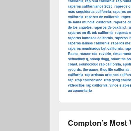
california
,
rap real california
,
rap román
raperos californianos 2025
,
raperos ca
más seguidores california
,
raperos co
california
,
raperos de california
,
raper
de fama mundial california
,
raperos de
de los ángeles
,
raperos de oakland
,
ra
raperos en tik tok california
,
raperos e
raperos famosos california
,
raperos i
raperos latinos california
,
raperos mex
raperos nominados bet california
,
rap
Rasta
,
reason tde
,
reverie
,
rimas west
schoolboy q
,
snoop dogg
,
snow tha pr
coast
,
soundcloud rap california
,
spoti
records
,
the game
,
thug life california
california
,
top artistas urbanos califor
rap
,
trap californiano
,
trap gang califo
videoclips rap california
,
vince staple
un comentario
Compton’s Most 