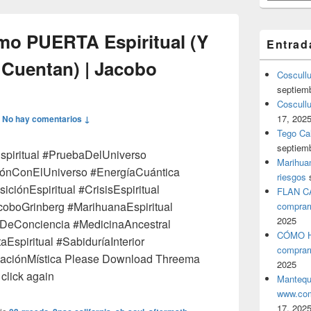
mo PUERTA Espiritual (Y
Entrad
 Cuentan) | Jacobo
Coscull
septiem
Coscullu
17, 202
—
No hay comentarios ↓
Tego Cal
septiem
spiritual #PruebaDelUniverso
Marihuan
ónConElUniverso #EnergíaCuántica
riesgos
iónEspiritual #CrisisEspiritual
FLAN C
oboGrinberg #MarihuanaEspiritual
comprar
2025
DeConciencia #MedicinaAncestral
CÓMO H
spiritual #SabiduríaInterior
comprar
rmaciónMística Please Download Threema
2025
click again
Mantequ
www.com
17, 202