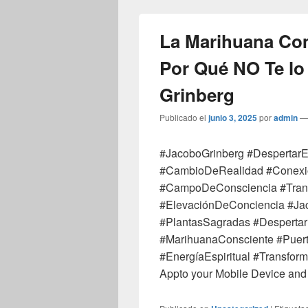
La Marihuana Co
Por Qué NO Te lo
Grinberg
Publicado el
junio 3, 2025
por
admin
#JacoboGrinberg #DespertarE
#CambioDeRealidad #Conexi
#CampoDeConsciencia #Transic
#ElevaciónDeConciencia #Jac
#PlantasSagradas #Despertar
#MarihuanaConsciente #PuertaE
#EnergíaEspiritual #Transfo
Appto your Mobile Device and 