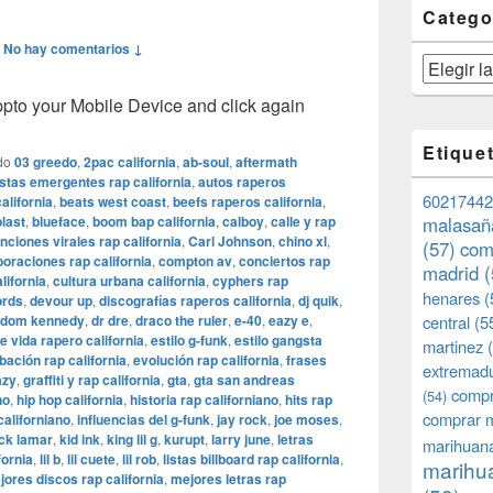
Catego
—
No hay comentarios ↓
Categorías
o your Mobile Device and click again
Etique
do
03 greedo
,
2pac california
,
ab-soul
,
aftermath
istas emergentes rap california
,
autos raperos
60217442
alifornia
,
beats west coast
,
beefs raperos california
,
blast
,
blueface
,
boom bap california
,
calboy
,
calle y rap
malasañ
nciones virales rap california
,
Carl Johnson
,
chino xl
,
(57)
com
boraciones rap california
,
compton av
,
conciertos rap
madrid
(
lifornia
,
cultura urbana california
,
cyphers rap
henares
(
ords
,
devour up
,
discografías raperos california
,
dj quik
,
dom kennedy
,
dr dre
,
draco the ruler
,
e-40
,
eazy e
,
central
(5
de vida rapero california
,
estilo g-funk
,
estilo gangsta
martinez
(
bación rap california
,
evolución rap california
,
frases
extremad
azy
,
graffiti y rap california
,
gta
,
gta san andreas
compr
(54)
no
,
hip hop california
,
historia rap californiano
,
hits rap
comprar 
californiano
,
influencias del g-funk
,
jay rock
,
joe moses
,
ck lamar
,
kid ink
,
king lil g
,
kurupt
,
larry june
,
letras
marihuana
fornia
,
lil b
,
lil cuete
,
lil rob
,
listas billboard rap california
,
marihua
jores discos rap california
,
mejores letras rap