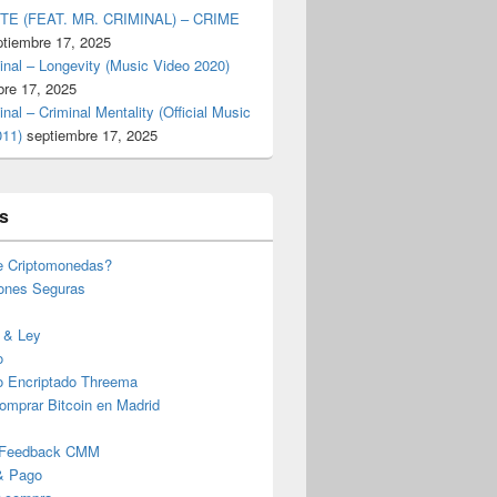
TE (FEAT. MR. CRIMINAL) – CRIME
ptiembre 17, 2025
inal – Longevity (Music Video 2020)
bre 17, 2025
inal – Criminal Mentality (Official Music
011)
septiembre 17, 2025
s
e Criptomonedas?
iones Seguras
 & Ley
o
o Encriptado Threema
omprar Bitcoin en Madrid
 Feedback CMM
& Pago