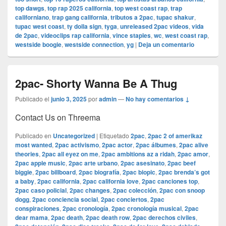
top dawgs
,
top rap 2025 california
,
top west coast rap
,
trap
californiano
,
trap gang california
,
tributos a 2pac
,
tupac shakur
,
tupac west coast
,
ty dolla sign
,
tyga
,
unreleased 2pac videos
,
vida
de 2pac
,
videoclips rap california
,
vince staples
,
wc
,
west coast rap
,
westside boogie
,
westside connection
,
yg
|
Deja un comentario
2pac- Shorty Wanna Be A Thug
Publicado el
junio 3, 2025
por
admin
—
No hay comentarios ↓
Contact Us on Threema
Publicado en
Uncategorized
|
Etiquetado
2pac
,
2pac 2 of amerikaz
most wanted
,
2pac activismo
,
2pac actor
,
2pac álbumes
,
2pac alive
theories
,
2pac all eyez on me
,
2pac ambitions az a ridah
,
2pac amor
,
2pac apple music
,
2pac arte urbano
,
2pac asesinato
,
2pac beef
biggie
,
2pac billboard
,
2pac biografía
,
2pac biopic
,
2pac brenda’s got
a baby
,
2pac california
,
2pac california love
,
2pac canciones top
,
2pac caso policial
,
2pac changes
,
2pac colección
,
2pac con snoop
dogg
,
2pac conciencia social
,
2pac conciertos
,
2pac
conspiraciones
,
2pac cronología
,
2pac cronología musical
,
2pac
dear mama
,
2pac death
,
2pac death row
,
2pac derechos civiles
,