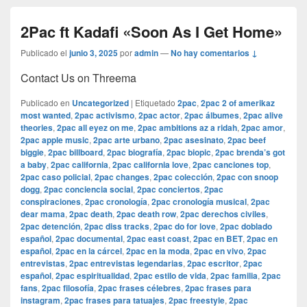
2Pac ft Kadafi «Soon As I Get Home»
Publicado el
junio 3, 2025
por
admin
—
No hay comentarios ↓
Contact Us on Threema
Publicado en
Uncategorized
|
Etiquetado
2pac
,
2pac 2 of amerikaz
most wanted
,
2pac activismo
,
2pac actor
,
2pac álbumes
,
2pac alive
theories
,
2pac all eyez on me
,
2pac ambitions az a ridah
,
2pac amor
,
2pac apple music
,
2pac arte urbano
,
2pac asesinato
,
2pac beef
biggie
,
2pac billboard
,
2pac biografía
,
2pac biopic
,
2pac brenda’s got
a baby
,
2pac california
,
2pac california love
,
2pac canciones top
,
2pac caso policial
,
2pac changes
,
2pac colección
,
2pac con snoop
dogg
,
2pac conciencia social
,
2pac conciertos
,
2pac
conspiraciones
,
2pac cronología
,
2pac cronología musical
,
2pac
dear mama
,
2pac death
,
2pac death row
,
2pac derechos civiles
,
2pac detención
,
2pac diss tracks
,
2pac do for love
,
2pac doblado
español
,
2pac documental
,
2pac east coast
,
2pac en BET
,
2pac en
español
,
2pac en la cárcel
,
2pac en la moda
,
2pac en vivo
,
2pac
entrevistas
,
2pac entrevistas legendarias
,
2pac escritor
,
2pac
español
,
2pac espiritualidad
,
2pac estilo de vida
,
2pac familia
,
2pac
fans
,
2pac filosofía
,
2pac frases célebres
,
2pac frases para
instagram
,
2pac frases para tatuajes
,
2pac freestyle
,
2pac