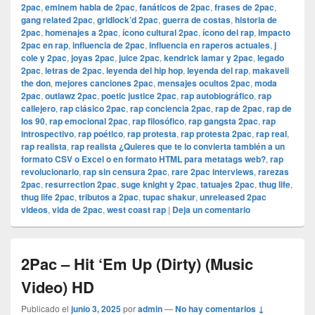
2pac
,
eminem habla de 2pac
,
fanáticos de 2pac
,
frases de 2pac
,
gang related 2pac
,
gridlock’d 2pac
,
guerra de costas
,
historia de
2pac
,
homenajes a 2pac
,
ícono cultural 2pac
,
ícono del rap
,
impacto
2pac en rap
,
influencia de 2pac
,
influencia en raperos actuales
,
j
cole y 2pac
,
joyas 2pac
,
juice 2pac
,
kendrick lamar y 2pac
,
legado
2pac
,
letras de 2pac
,
leyenda del hip hop
,
leyenda del rap
,
makaveli
the don
,
mejores canciones 2pac
,
mensajes ocultos 2pac
,
moda
2pac
,
outlawz 2pac
,
poetic justice 2pac
,
rap autobiográfico
,
rap
callejero
,
rap clásico 2pac
,
rap conciencia 2pac
,
rap de 2pac
,
rap de
los 90
,
rap emocional 2pac
,
rap filosófico
,
rap gangsta 2pac
,
rap
introspectivo
,
rap poético
,
rap protesta
,
rap protesta 2pac
,
rap real
,
rap realista
,
rap realista ¿Quieres que te lo convierta también a un
formato CSV o Excel o en formato HTML para metatags web?
,
rap
revolucionario
,
rap sin censura 2pac
,
rare 2pac interviews
,
rarezas
2pac
,
resurrection 2pac
,
suge knight y 2pac
,
tatuajes 2pac
,
thug life
,
thug life 2pac
,
tributos a 2pac
,
tupac shakur
,
unreleased 2pac
videos
,
vida de 2pac
,
west coast rap
|
Deja un comentario
2Pac – Hit ‘Em Up (Dirty) (Music
Video) HD
Publicado el
junio 3, 2025
por
admin
—
No hay comentarios ↓