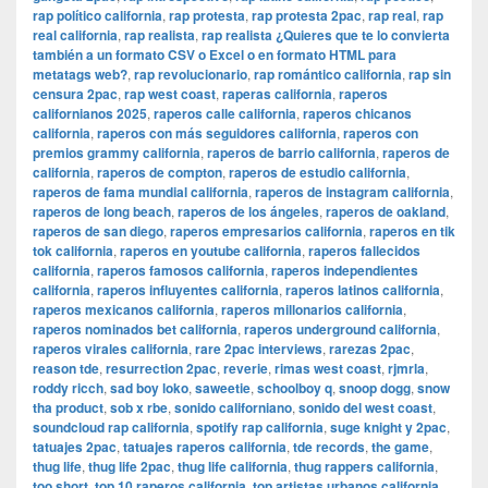
rap político california
,
rap protesta
,
rap protesta 2pac
,
rap real
,
rap
real california
,
rap realista
,
rap realista ¿Quieres que te lo convierta
también a un formato CSV o Excel o en formato HTML para
metatags web?
,
rap revolucionario
,
rap romántico california
,
rap sin
censura 2pac
,
rap west coast
,
raperas california
,
raperos
californianos 2025
,
raperos calle california
,
raperos chicanos
california
,
raperos con más seguidores california
,
raperos con
premios grammy california
,
raperos de barrio california
,
raperos de
california
,
raperos de compton
,
raperos de estudio california
,
raperos de fama mundial california
,
raperos de instagram california
,
raperos de long beach
,
raperos de los ángeles
,
raperos de oakland
,
raperos de san diego
,
raperos empresarios california
,
raperos en tik
tok california
,
raperos en youtube california
,
raperos fallecidos
california
,
raperos famosos california
,
raperos independientes
california
,
raperos influyentes california
,
raperos latinos california
,
raperos mexicanos california
,
raperos millonarios california
,
raperos nominados bet california
,
raperos underground california
,
raperos virales california
,
rare 2pac interviews
,
rarezas 2pac
,
reason tde
,
resurrection 2pac
,
reverie
,
rimas west coast
,
rjmrla
,
roddy ricch
,
sad boy loko
,
saweetie
,
schoolboy q
,
snoop dogg
,
snow
tha product
,
sob x rbe
,
sonido californiano
,
sonido del west coast
,
soundcloud rap california
,
spotify rap california
,
suge knight y 2pac
,
tatuajes 2pac
,
tatuajes raperos california
,
tde records
,
the game
,
thug life
,
thug life 2pac
,
thug life california
,
thug rappers california
,
too short
,
top 10 raperos california
,
top artistas urbanos california
,