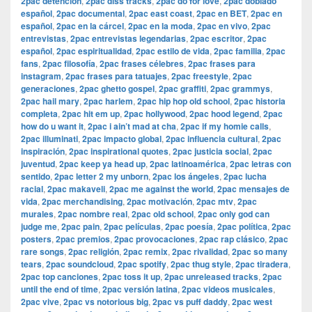
2pac detención
,
2pac diss tracks
,
2pac do for love
,
2pac doblado
español
,
2pac documental
,
2pac east coast
,
2pac en BET
,
2pac en
español
,
2pac en la cárcel
,
2pac en la moda
,
2pac en vivo
,
2pac
entrevistas
,
2pac entrevistas legendarias
,
2pac escritor
,
2pac
español
,
2pac espiritualidad
,
2pac estilo de vida
,
2pac familia
,
2pac
fans
,
2pac filosofía
,
2pac frases célebres
,
2pac frases para
instagram
,
2pac frases para tatuajes
,
2pac freestyle
,
2pac
generaciones
,
2pac ghetto gospel
,
2pac graffiti
,
2pac grammys
,
2pac hail mary
,
2pac harlem
,
2pac hip hop old school
,
2pac historia
completa
,
2pac hit em up
,
2pac hollywood
,
2pac hood legend
,
2pac
how do u want it
,
2pac i ain’t mad at cha
,
2pac if my homie calls
,
2pac illuminati
,
2pac impacto global
,
2pac influencia cultural
,
2pac
inspiración
,
2pac inspirational quotes
,
2pac justicia social
,
2pac
juventud
,
2pac keep ya head up
,
2pac latinoamérica
,
2pac letras con
sentido
,
2pac letter 2 my unborn
,
2pac los ángeles
,
2pac lucha
racial
,
2pac makaveli
,
2pac me against the world
,
2pac mensajes de
vida
,
2pac merchandising
,
2pac motivación
,
2pac mtv
,
2pac
murales
,
2pac nombre real
,
2pac old school
,
2pac only god can
judge me
,
2pac pain
,
2pac películas
,
2pac poesía
,
2pac política
,
2pac
posters
,
2pac premios
,
2pac provocaciones
,
2pac rap clásico
,
2pac
rare songs
,
2pac religión
,
2pac remix
,
2pac rivalidad
,
2pac so many
tears
,
2pac soundcloud
,
2pac spotify
,
2pac thug style
,
2pac tiradera
,
2pac top canciones
,
2pac toss it up
,
2pac unreleased tracks
,
2pac
until the end of time
,
2pac versión latina
,
2pac videos musicales
,
2pac vive
,
2pac vs notorious big
,
2pac vs puff daddy
,
2pac west