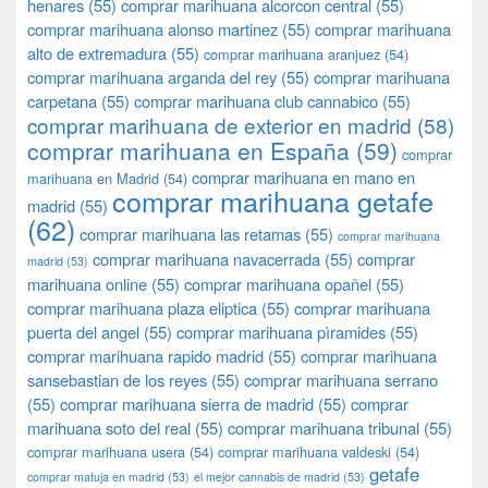
henares
(55)
comprar marihuana alcorcon central
(55)
comprar marihuana alonso martinez
(55)
comprar marihuana
alto de extremadura
(55)
comprar marihuana aranjuez
(54)
comprar marihuana arganda del rey
(55)
comprar marihuana
carpetana
(55)
comprar marihuana club cannabico
(55)
comprar marihuana de exterior en madrid
(58)
comprar marihuana en España
(59)
comprar
comprar marihuana en mano en
marihuana en Madrid
(54)
comprar marihuana getafe
madrid
(55)
(62)
comprar marihuana las retamas
(55)
comprar marihuana
comprar marihuana navacerrada
(55)
comprar
madrid
(53)
marihuana online
(55)
comprar marihuana opañel
(55)
comprar marihuana plaza eliptica
(55)
comprar marihuana
puerta del angel
(55)
comprar marihuana pìramides
(55)
comprar marihuana rapido madrid
(55)
comprar marihuana
sansebastian de los reyes
(55)
comprar marihuana serrano
(55)
comprar marihuana sierra de madrid
(55)
comprar
marihuana soto del real
(55)
comprar marihuana tribunal
(55)
comprar marihuana usera
(54)
comprar marihuana valdeski
(54)
getafe
comprar matuja en madrid
(53)
el mejor cannabis de madrid
(53)