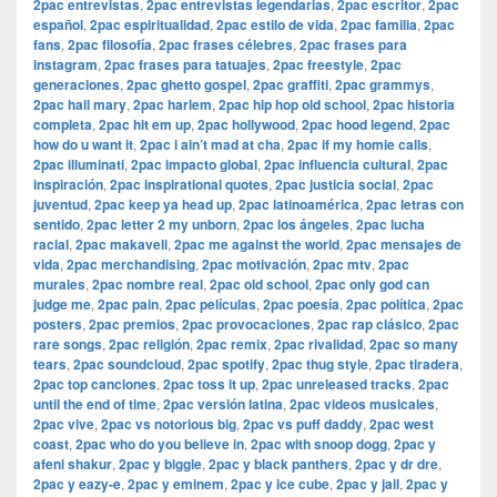
2pac entrevistas
,
2pac entrevistas legendarias
,
2pac escritor
,
2pac
español
,
2pac espiritualidad
,
2pac estilo de vida
,
2pac familia
,
2pac
fans
,
2pac filosofía
,
2pac frases célebres
,
2pac frases para
instagram
,
2pac frases para tatuajes
,
2pac freestyle
,
2pac
generaciones
,
2pac ghetto gospel
,
2pac graffiti
,
2pac grammys
,
2pac hail mary
,
2pac harlem
,
2pac hip hop old school
,
2pac historia
completa
,
2pac hit em up
,
2pac hollywood
,
2pac hood legend
,
2pac
how do u want it
,
2pac i ain’t mad at cha
,
2pac if my homie calls
,
2pac illuminati
,
2pac impacto global
,
2pac influencia cultural
,
2pac
inspiración
,
2pac inspirational quotes
,
2pac justicia social
,
2pac
juventud
,
2pac keep ya head up
,
2pac latinoamérica
,
2pac letras con
sentido
,
2pac letter 2 my unborn
,
2pac los ángeles
,
2pac lucha
racial
,
2pac makaveli
,
2pac me against the world
,
2pac mensajes de
vida
,
2pac merchandising
,
2pac motivación
,
2pac mtv
,
2pac
murales
,
2pac nombre real
,
2pac old school
,
2pac only god can
judge me
,
2pac pain
,
2pac películas
,
2pac poesía
,
2pac política
,
2pac
posters
,
2pac premios
,
2pac provocaciones
,
2pac rap clásico
,
2pac
rare songs
,
2pac religión
,
2pac remix
,
2pac rivalidad
,
2pac so many
tears
,
2pac soundcloud
,
2pac spotify
,
2pac thug style
,
2pac tiradera
,
2pac top canciones
,
2pac toss it up
,
2pac unreleased tracks
,
2pac
until the end of time
,
2pac versión latina
,
2pac videos musicales
,
2pac vive
,
2pac vs notorious big
,
2pac vs puff daddy
,
2pac west
coast
,
2pac who do you believe in
,
2pac with snoop dogg
,
2pac y
afeni shakur
,
2pac y biggie
,
2pac y black panthers
,
2pac y dr dre
,
2pac y eazy-e
,
2pac y eminem
,
2pac y ice cube
,
2pac y jail
,
2pac y