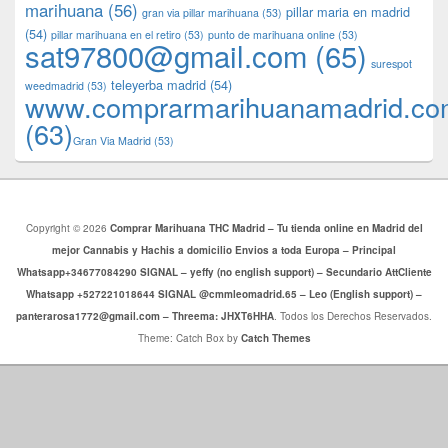
marihuana
(56)
pillar maria en madrid
gran via pillar marihuana
(53)
(54)
pillar marihuana en el retiro
(53)
punto de marihuana online
(53)
sat97800@gmail.com
(65)
surespot
teleyerba madrid
(54)
weedmadrid
(53)
www.comprarmarihuanamadrid.c
(63)
​​Gran Via Madrid
(53)
Copyright © 2026
Comprar Marihuana THC Madrid – Tu tienda online en Madrid del
mejor Cannabis y Hachis a domicilio Envios a toda Europa – Principal
Whatsapp+34677084290 SIGNAL – yeffy (no english support) – Secundario AttCliente
Whatsapp +527221018644 SIGNAL @cmmleomadrid.65 – Leo (English support) –
panterarosa1772@gmail.com – Threema: JHXT6HHA
. Todos los Derechos Reservados.
Theme: Catch Box by
Catch Themes