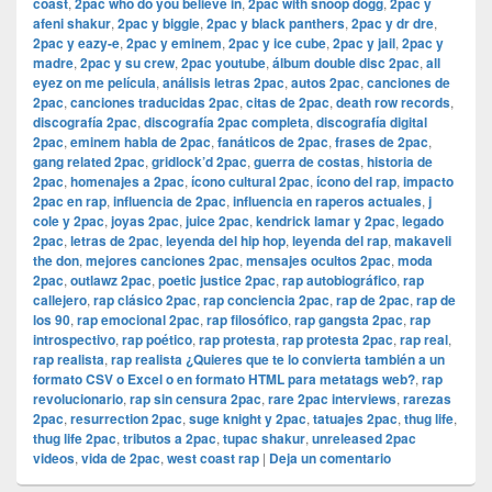
coast
,
2pac who do you believe in
,
2pac with snoop dogg
,
2pac y
afeni shakur
,
2pac y biggie
,
2pac y black panthers
,
2pac y dr dre
,
2pac y eazy-e
,
2pac y eminem
,
2pac y ice cube
,
2pac y jail
,
2pac y
madre
,
2pac y su crew
,
2pac youtube
,
álbum double disc 2pac
,
all
eyez on me película
,
análisis letras 2pac
,
autos 2pac
,
canciones de
2pac
,
canciones traducidas 2pac
,
citas de 2pac
,
death row records
,
discografía 2pac
,
discografía 2pac completa
,
discografía digital
2pac
,
eminem habla de 2pac
,
fanáticos de 2pac
,
frases de 2pac
,
gang related 2pac
,
gridlock’d 2pac
,
guerra de costas
,
historia de
2pac
,
homenajes a 2pac
,
ícono cultural 2pac
,
ícono del rap
,
impacto
2pac en rap
,
influencia de 2pac
,
influencia en raperos actuales
,
j
cole y 2pac
,
joyas 2pac
,
juice 2pac
,
kendrick lamar y 2pac
,
legado
2pac
,
letras de 2pac
,
leyenda del hip hop
,
leyenda del rap
,
makaveli
the don
,
mejores canciones 2pac
,
mensajes ocultos 2pac
,
moda
2pac
,
outlawz 2pac
,
poetic justice 2pac
,
rap autobiográfico
,
rap
callejero
,
rap clásico 2pac
,
rap conciencia 2pac
,
rap de 2pac
,
rap de
los 90
,
rap emocional 2pac
,
rap filosófico
,
rap gangsta 2pac
,
rap
introspectivo
,
rap poético
,
rap protesta
,
rap protesta 2pac
,
rap real
,
rap realista
,
rap realista ¿Quieres que te lo convierta también a un
formato CSV o Excel o en formato HTML para metatags web?
,
rap
revolucionario
,
rap sin censura 2pac
,
rare 2pac interviews
,
rarezas
2pac
,
resurrection 2pac
,
suge knight y 2pac
,
tatuajes 2pac
,
thug life
,
thug life 2pac
,
tributos a 2pac
,
tupac shakur
,
unreleased 2pac
videos
,
vida de 2pac
,
west coast rap
|
Deja un comentario