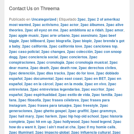
Contact Us on Threema
Publicado en
Uncategorized
|
Etiquetado
2pac
,
2pac 2 of amerikaz
most wanted
,
2pac activismo
,
2pac actor
,
2pac álbumes
,
2pac alive
theories
,
2pac all eyez on me
,
2pac ambitions az a ridah
,
2pac amor
,
2pac apple music
,
2pac arte urbano
,
2pac asesinato
,
2pac beef
biggie
,
2pac billboard
,
2pac biografía
,
2pac biopic
,
2pac brenda’s got
a baby
,
2pac california
,
2pac california love
,
2pac canciones top
,
2pac caso policial
,
2pac changes
,
2pac colección
,
2pac con snoop
dogg
,
2pac conciencia social
,
2pac conciertos
,
2pac
conspiraciones
,
2pac cronología
,
2pac cronología musical
,
2pac
dear mama
,
2pac death
,
2pac death row
,
2pac derechos civiles
,
2pac detención
,
2pac diss tracks
,
2pac do for love
,
2pac doblado
español
,
2pac documental
,
2pac east coast
,
2pac en BET
,
2pac en
español
,
2pac en la cárcel
,
2pac en la moda
,
2pac en vivo
,
2pac
entrevistas
,
2pac entrevistas legendarias
,
2pac escritor
,
2pac
español
,
2pac espiritualidad
,
2pac estilo de vida
,
2pac familia
,
2pac
fans
,
2pac filosofía
,
2pac frases célebres
,
2pac frases para
instagram
,
2pac frases para tatuajes
,
2pac freestyle
,
2pac
generaciones
,
2pac ghetto gospel
,
2pac graffiti
,
2pac grammys
,
2pac hail mary
,
2pac harlem
,
2pac hip hop old school
,
2pac historia
completa
,
2pac hit em up
,
2pac hollywood
,
2pac hood legend
,
2pac
how do u want it
,
2pac i ain’t mad at cha
,
2pac if my homie calls
,
2pac illuminati
,
2pac impacto global
,
2pac influencia cultural
,
2pac