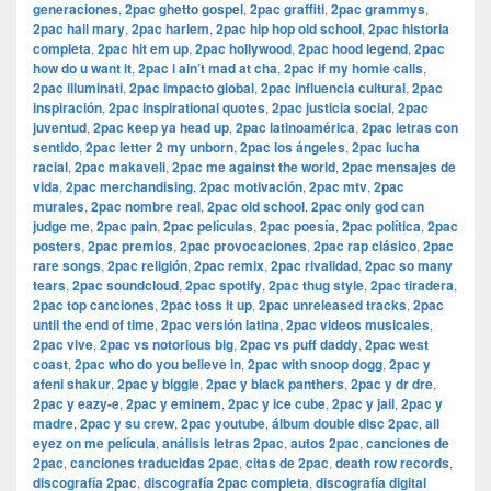
generaciones
,
2pac ghetto gospel
,
2pac graffiti
,
2pac grammys
,
2pac hail mary
,
2pac harlem
,
2pac hip hop old school
,
2pac historia
completa
,
2pac hit em up
,
2pac hollywood
,
2pac hood legend
,
2pac
how do u want it
,
2pac i ain’t mad at cha
,
2pac if my homie calls
,
2pac illuminati
,
2pac impacto global
,
2pac influencia cultural
,
2pac
inspiración
,
2pac inspirational quotes
,
2pac justicia social
,
2pac
juventud
,
2pac keep ya head up
,
2pac latinoamérica
,
2pac letras con
sentido
,
2pac letter 2 my unborn
,
2pac los ángeles
,
2pac lucha
racial
,
2pac makaveli
,
2pac me against the world
,
2pac mensajes de
vida
,
2pac merchandising
,
2pac motivación
,
2pac mtv
,
2pac
murales
,
2pac nombre real
,
2pac old school
,
2pac only god can
judge me
,
2pac pain
,
2pac películas
,
2pac poesía
,
2pac política
,
2pac
posters
,
2pac premios
,
2pac provocaciones
,
2pac rap clásico
,
2pac
rare songs
,
2pac religión
,
2pac remix
,
2pac rivalidad
,
2pac so many
tears
,
2pac soundcloud
,
2pac spotify
,
2pac thug style
,
2pac tiradera
,
2pac top canciones
,
2pac toss it up
,
2pac unreleased tracks
,
2pac
until the end of time
,
2pac versión latina
,
2pac videos musicales
,
2pac vive
,
2pac vs notorious big
,
2pac vs puff daddy
,
2pac west
coast
,
2pac who do you believe in
,
2pac with snoop dogg
,
2pac y
afeni shakur
,
2pac y biggie
,
2pac y black panthers
,
2pac y dr dre
,
2pac y eazy-e
,
2pac y eminem
,
2pac y ice cube
,
2pac y jail
,
2pac y
madre
,
2pac y su crew
,
2pac youtube
,
álbum double disc 2pac
,
all
eyez on me película
,
análisis letras 2pac
,
autos 2pac
,
canciones de
2pac
,
canciones traducidas 2pac
,
citas de 2pac
,
death row records
,
discografía 2pac
,
discografía 2pac completa
,
discografía digital