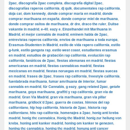
2pac
,
discografía 2pac completa
,
discografía digital 2pac
,
discografías raperos california
,
dj quik
,
documentales rap california
,
doja cat
,
dom kennedy
,
donde comprar maria en madrid
,
donde
comprar marihuana en españa
,
donde comprar miel de marihuana
,
donde comprar ositos de marihuana
,
dr dre
,
draco the ruler
,
Duitse
vakantie in madrid
,
e-40
,
eazy e
,
Einzelhandel mit Marihuana in
Madrid
,
el mejor cannabis de madrid
,
eminem habla de 2pac
,
entrevistas raperos california
,
envios de marihuana a toda europa
,
Erasmus-Studenten in Madrid
,
estilo de vida rapero california
,
estilo
g-funk
,
estilo gangsta rap
,
estilo west coast
,
estudiantes erasmus
en madrid
,
estudios de grabación rap california
,
evolución rap
california
,
fanáticos de 2pac
,
fiestas alemanas en madrid
,
fiestas
americanas en madrid
,
fiestas cannabicas madrid
,
fiestas
mexicanas en madrid
,
fiestas noruegas en madrid
,
fiestas suecas
en madrid
,
frases de 2pac
,
frases rap california
,
freestyle california
,
fuenlabrada marihuana
,
fumar amrihuana de interior
,
fumar
cannabis en madrid
,
für Cannabis
,
g eazy
,
gang related 2pac
,
getafe
marihuana
,
goya marihuana
,
graffiti y rap california
,
gran via de
madrid
,
​​Gran Via Madrid
,
gran via marihuana
,
gran via pillar
marihuana
,
gridlock’d 2pac
,
guerra de costas
,
himnos del rap
californiano
,
hip hop california
,
historia de 2pac
,
historia rap
californiano
,
hits rap california
,
homenajes a 2pac
,
honig anti krebs
madrid
,
honig thc cannabica
,
Honig thc Madrid
,
honig zur heilung von
krebs
,
honing anti kanker madrid
,
honing om kanker te genezen
,
honing thc cannabica
,
honing thc madrid
,
honung anti cancer