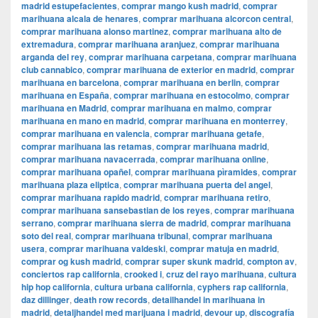
madrid estupefacientes
,
comprar mango kush madrid
,
comprar
marihuana alcala de henares
,
comprar marihuana alcorcon central
,
comprar marihuana alonso martinez
,
comprar marihuana alto de
extremadura
,
comprar marihuana aranjuez
,
comprar marihuana
arganda del rey
,
comprar marihuana carpetana
,
comprar marihuana
club cannabico
,
comprar marihuana de exterior en madrid
,
comprar
marihuana en barcelona
,
comprar marihuana en berlin
,
comprar
marihuana en España
,
comprar marihuana en estocolmo
,
comprar
marihuana en Madrid
,
comprar marihuana en malmo
,
comprar
marihuana en mano en madrid
,
comprar marihuana en monterrey
,
comprar marihuana en valencia
,
comprar marihuana getafe
,
comprar marihuana las retamas
,
comprar marihuana madrid
,
comprar marihuana navacerrada
,
comprar marihuana online
,
comprar marihuana opañel
,
comprar marihuana pìramides
,
comprar
marihuana plaza eliptica
,
comprar marihuana puerta del angel
,
comprar marihuana rapido madrid
,
comprar marihuana retiro
,
comprar marihuana sansebastian de los reyes
,
comprar marihuana
serrano
,
comprar marihuana sierra de madrid
,
comprar marihuana
soto del real
,
comprar marihuana tribunal
,
comprar marihuana
usera
,
comprar marihuana valdeski
,
comprar matuja en madrid
,
comprar og kush madrid
,
comprar super skunk madrid
,
compton av
,
conciertos rap california
,
crooked i
,
cruz del rayo marihuana
,
cultura
hip hop california
,
cultura urbana california
,
cyphers rap california
,
daz dillinger
,
death row records
,
detailhandel in marihuana in
madrid
,
detaljhandel med marijuana i madrid
,
devour up
,
discografía