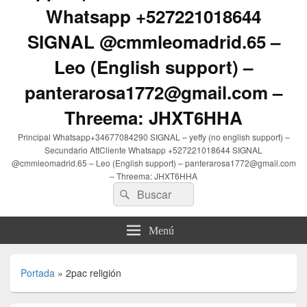
Whatsapp +527221018644
SIGNAL @cmmleomadrid.65 –
Leo (English support) –
panterarosa1772@gmail.com –
Threema: JHXT6HHA
Principal Whatsapp+34677084290 SIGNAL – yeffy (no english support) –
Secundario AttCliente Whatsapp +527221018644 SIGNAL
@cmmleomadrid.65 – Leo (English support) – panterarosa1772@gmail.com
– Threema: JHXT6HHA
Buscar
Buscar
por:
Menú
Portada
»
2pac religión