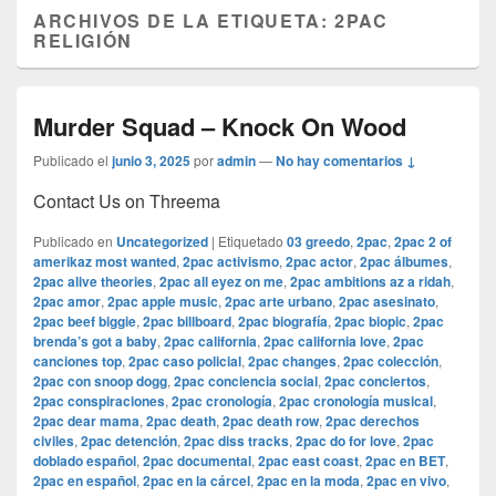
ARCHIVOS DE LA ETIQUETA:
2PAC
RELIGIÓN
Murder Squad – Knock On Wood
Publicado el
junio 3, 2025
por
admin
—
No hay comentarios ↓
Contact Us on Threema
Publicado en
Uncategorized
|
Etiquetado
03 greedo
,
2pac
,
2pac 2 of
amerikaz most wanted
,
2pac activismo
,
2pac actor
,
2pac álbumes
,
2pac alive theories
,
2pac all eyez on me
,
2pac ambitions az a ridah
,
2pac amor
,
2pac apple music
,
2pac arte urbano
,
2pac asesinato
,
2pac beef biggie
,
2pac billboard
,
2pac biografía
,
2pac biopic
,
2pac
brenda’s got a baby
,
2pac california
,
2pac california love
,
2pac
canciones top
,
2pac caso policial
,
2pac changes
,
2pac colección
,
2pac con snoop dogg
,
2pac conciencia social
,
2pac conciertos
,
2pac conspiraciones
,
2pac cronología
,
2pac cronología musical
,
2pac dear mama
,
2pac death
,
2pac death row
,
2pac derechos
civiles
,
2pac detención
,
2pac diss tracks
,
2pac do for love
,
2pac
doblado español
,
2pac documental
,
2pac east coast
,
2pac en BET
,
2pac en español
,
2pac en la cárcel
,
2pac en la moda
,
2pac en vivo
,