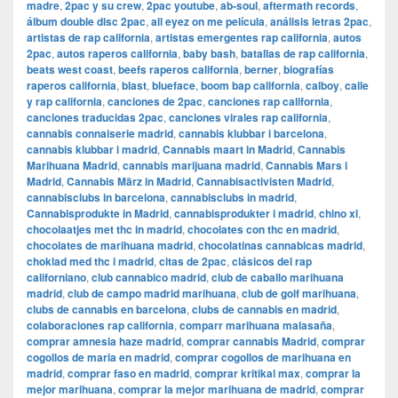
madre
,
2pac y su crew
,
2pac youtube
,
ab-soul
,
aftermath records
,
álbum double disc 2pac
,
all eyez on me película
,
análisis letras 2pac
,
artistas de rap california
,
artistas emergentes rap california
,
autos
2pac
,
autos raperos california
,
baby bash
,
batallas de rap california
,
beats west coast
,
beefs raperos california
,
berner
,
biografías
raperos california
,
blast
,
blueface
,
boom bap california
,
calboy
,
calle
y rap california
,
canciones de 2pac
,
canciones rap california
,
canciones traducidas 2pac
,
canciones virales rap california
,
cannabis connaiserie madrid
,
cannabis klubbar i barcelona
,
cannabis klubbar i madrid
,
Cannabis maart in Madrid
,
Cannabis
Marihuana Madrid
,
cannabis marijuana madrid
,
Cannabis Mars i
Madrid
,
Cannabis März in Madrid
,
Cannabisactivisten Madrid
,
cannabisclubs in barcelona
,
cannabisclubs in madrid
,
Cannabisprodukte in Madrid
,
cannabisprodukter i madrid
,
chino xl
,
chocolaatjes met thc in madrid
,
chocolates con thc en madrid
,
chocolates de marihuana madrid
,
chocolatinas cannabicas madrid
,
choklad med thc i madrid
,
citas de 2pac
,
clásicos del rap
californiano
,
club cannabico madrid
,
club de caballo marihuana
madrid
,
club de campo madrid marihuana
,
club de golf marihuana
,
clubs de cannabis en barcelona
,
clubs de cannabis en madrid
,
colaboraciones rap california
,
comparr marihuana malasaña
,
comprar amnesia haze madrid
,
comprar cannabis Madrid
,
comprar
cogollos de maria en madrid
,
comprar cogollos de marihuana en
madrid
,
comprar faso en madrid
,
comprar kritikal max
,
comprar la
mejor marihuana
,
comprar la mejor marihuana de madrid
,
comprar