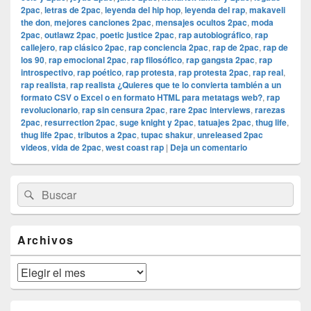
2pac
,
letras de 2pac
,
leyenda del hip hop
,
leyenda del rap
,
makaveli
the don
,
mejores canciones 2pac
,
mensajes ocultos 2pac
,
moda
2pac
,
outlawz 2pac
,
poetic justice 2pac
,
rap autobiográfico
,
rap
callejero
,
rap clásico 2pac
,
rap conciencia 2pac
,
rap de 2pac
,
rap de
los 90
,
rap emocional 2pac
,
rap filosófico
,
rap gangsta 2pac
,
rap
introspectivo
,
rap poético
,
rap protesta
,
rap protesta 2pac
,
rap real
,
rap realista
,
rap realista ¿Quieres que te lo convierta también a un
formato CSV o Excel o en formato HTML para metatags web?
,
rap
revolucionario
,
rap sin censura 2pac
,
rare 2pac interviews
,
rarezas
2pac
,
resurrection 2pac
,
suge knight y 2pac
,
tatuajes 2pac
,
thug life
,
thug life 2pac
,
tributos a 2pac
,
tupac shakur
,
unreleased 2pac
videos
,
vida de 2pac
,
west coast rap
|
Deja un comentario
El
Buscar
Buscar
área
por:
de
widget
barra
Archivos
lateral
primaria
Archivos