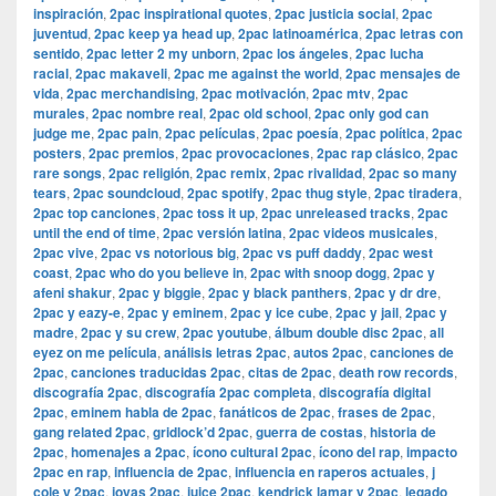
inspiración
,
2pac inspirational quotes
,
2pac justicia social
,
2pac
juventud
,
2pac keep ya head up
,
2pac latinoamérica
,
2pac letras con
sentido
,
2pac letter 2 my unborn
,
2pac los ángeles
,
2pac lucha
racial
,
2pac makaveli
,
2pac me against the world
,
2pac mensajes de
vida
,
2pac merchandising
,
2pac motivación
,
2pac mtv
,
2pac
murales
,
2pac nombre real
,
2pac old school
,
2pac only god can
judge me
,
2pac pain
,
2pac películas
,
2pac poesía
,
2pac política
,
2pac
posters
,
2pac premios
,
2pac provocaciones
,
2pac rap clásico
,
2pac
rare songs
,
2pac religión
,
2pac remix
,
2pac rivalidad
,
2pac so many
tears
,
2pac soundcloud
,
2pac spotify
,
2pac thug style
,
2pac tiradera
,
2pac top canciones
,
2pac toss it up
,
2pac unreleased tracks
,
2pac
until the end of time
,
2pac versión latina
,
2pac videos musicales
,
2pac vive
,
2pac vs notorious big
,
2pac vs puff daddy
,
2pac west
coast
,
2pac who do you believe in
,
2pac with snoop dogg
,
2pac y
afeni shakur
,
2pac y biggie
,
2pac y black panthers
,
2pac y dr dre
,
2pac y eazy-e
,
2pac y eminem
,
2pac y ice cube
,
2pac y jail
,
2pac y
madre
,
2pac y su crew
,
2pac youtube
,
álbum double disc 2pac
,
all
eyez on me película
,
análisis letras 2pac
,
autos 2pac
,
canciones de
2pac
,
canciones traducidas 2pac
,
citas de 2pac
,
death row records
,
discografía 2pac
,
discografía 2pac completa
,
discografía digital
2pac
,
eminem habla de 2pac
,
fanáticos de 2pac
,
frases de 2pac
,
gang related 2pac
,
gridlock’d 2pac
,
guerra de costas
,
historia de
2pac
,
homenajes a 2pac
,
ícono cultural 2pac
,
ícono del rap
,
impacto
2pac en rap
,
influencia de 2pac
,
influencia en raperos actuales
,
j
cole y 2pac
,
joyas 2pac
,
juice 2pac
,
kendrick lamar y 2pac
,
legado