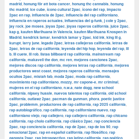
madrid
,
honung för att bota cancer
,
honung thc cannabis
,
honung
thc madrid
,
ice cube
,
ícono cultural 2pac
,
ícono del rap
,
impacto
2pac en rap
,
influencia de 2pac
,
influencia del rap californiano
,
influencia en raperos actuales
,
influencias del g-funk
,
j cole y 2pac
,
jay rock
,
joe moses
,
joyas 2pac
,
joyas raperos california
,
juice 2pac
,
kap g
,
kaufen Marihuana in Valencia
,
kaufen Marihuana Knospen in
Madrid
,
kendrick lamar
,
kendrick lamar y 2pac
,
kid ink
,
king lil g
,
kurupt
,
larry june
,
legado 2pac
,
letras callejeras california
,
letras de
2pac
,
letras de rap california
,
leyenda del hip hop
,
leyenda del rap
,
lil
b
,
lil cuete
,
lil rob
,
listas billboard rap california
,
mainstream rap
california
,
makaveli the don
,
mc ren
,
mejores canciones 2pac
,
mejores discos rap california
,
mejores letras rap california
,
mejores
productores west coast
,
mejores raperos california
,
mensajes
ocultos 2pac
,
mistah fab
,
moda 2pac
,
moda rap california
,
movimiento rap californiano
,
mozzy
,
mr capone-e
,
mr criminal
,
mujeres en el rap californiano
,
n.w.a
,
nate dogg
,
new school
california
,
nipsey hussle
,
nuevos talentos rap california
,
old school
california
,
outlawz 2pac
,
pacman da gunman
,
phora
,
poetic justice
2pac
,
problemm
,
productores de rap california
,
rap 2025 california
,
rap autobiográfico
,
rap california
,
rap californiano nuevo
,
rap
californiano viejo
,
rap callejero
,
rap callejero california
,
rap chicano
california
,
rap cholo california
,
rap clásico 2pac
,
rap conciencia
2pac
,
rap conciencia california
,
rap de 2pac
,
rap de los 90
,
rap
emocional 2pac
,
rap en español california
,
rap filosófico
,
rap
gangsta 2pac
,
rap introspectivo
,
rap latino california
,
rap poético
,