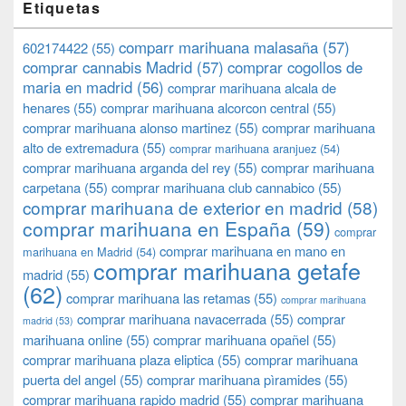
Etiquetas
comparr marihuana malasaña
(57)
602174422
(55)
comprar cannabis Madrid
(57)
comprar cogollos de
maria en madrid
(56)
comprar marihuana alcala de
henares
(55)
comprar marihuana alcorcon central
(55)
comprar marihuana alonso martinez
(55)
comprar marihuana
alto de extremadura
(55)
comprar marihuana aranjuez
(54)
comprar marihuana arganda del rey
(55)
comprar marihuana
carpetana
(55)
comprar marihuana club cannabico
(55)
comprar marihuana de exterior en madrid
(58)
comprar marihuana en España
(59)
comprar
comprar marihuana en mano en
marihuana en Madrid
(54)
comprar marihuana getafe
madrid
(55)
(62)
comprar marihuana las retamas
(55)
comprar marihuana
comprar marihuana navacerrada
(55)
comprar
madrid
(53)
marihuana online
(55)
comprar marihuana opañel
(55)
comprar marihuana plaza eliptica
(55)
comprar marihuana
puerta del angel
(55)
comprar marihuana pìramides
(55)
comprar marihuana rapido madrid
(55)
comprar marihuana