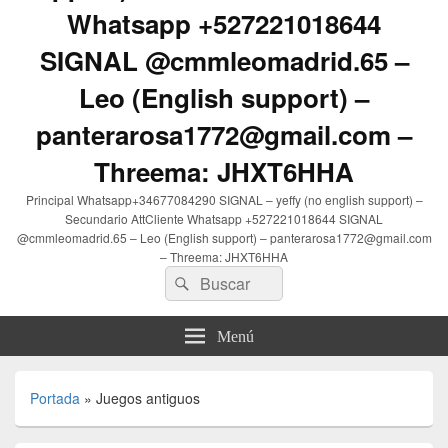
Whatsapp +527221018644
SIGNAL @cmmleomadrid.65 –
Leo (English support) –
panterarosa1772@gmail.com –
Threema: JHXT6HHA
Principal Whatsapp+34677084290 SIGNAL – yeffy (no english support) –
Secundario AttCliente Whatsapp +527221018644 SIGNAL
@cmmleomadrid.65 – Leo (English support) – panterarosa1772@gmail.com
– Threema: JHXT6HHA
Buscar
Buscar
por:
Menú
Portada
»
Juegos antiguos