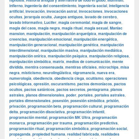
hipnosis
Historia antigua y alternativa de todo el globo
illuminati
infierno
,
ingeniería del consentimiento
,
ingeniería social
,
inteligencia
artificial
,
invocación
,
invocación astral
,
invocaciones
,
invocaciones
ocultas
,
jerarquía oculta
,
Juegos antiguos
,
lavado de cerebro
,
lavado informativo
,
Lucifer
,
magia ceremonial
,
magia de sangre
,
magia del caos
,
magia negra
,
magia ritual
,
magia sexual
,
Maniac
mansion
,
manipulación
,
manipulación arquetípica
,
manipulación de
creencias
,
manipulación emocional
,
manipulación energética
,
manipulación generacional
,
manipulación genética
,
manipulación
interdimensional
,
manipulación masiva
,
manipulación mediática
,
manipulación onírica
,
manipulación psíquica
,
manipulación religiosa
,
manipulación simbólica
,
matrix
,
medios de comunicación
,
mente
dividida
,
mentira consensuada
,
mentiras oficiales
,
microchips
,
misa
negra
,
misticismo
,
neurolingüística
,
nigromancia
,
nueva era
,
numerología
,
obediencia
,
obediencia ciega
,
ocultismo
,
operaciones
psicológicas
,
opresión
,
oscurantismo
,
pactos demoníacos
,
pactos
ocultos
,
pactos satánicos
,
pactos secretos
,
pentagrama
,
planos
astrales
,
planos dimensionales
,
poder
,
portales
,
portales astrales
,
portales dimensionales
,
posesión
,
posesión simbólica
,
prisión
,
privación
,
programación beta
,
programación cultural
,
programación
delta
,
programación disociativa
,
programación infantil
,
programación mental
,
programación MK Ultra
,
programación
monarca
,
programación por trauma
,
programación predictiva
,
programación ritual
,
programación simbólica
,
programación social
,
propaganda
,
propiedad humana
,
realidad fabricada
,
realidades