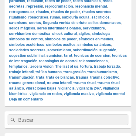
paralelas
,
reclusión
,
redes de poder
,
redes satánicas
,
redes
secretas
,
represión
,
reprogramación
,
resonancia mental
,
retrogames.cz
,
rituales
,
rituales de poder
,
rituales secretos
,
ritualismo
,
rosacruces
,
runas
,
sabiduría oculta
,
sacrificios
,
satanismo
,
sectas
,
Segunda venida de cristo
,
sellos demoníacos
,
sellos mágicos
,
seres interdimensionales
,
servidumbre
,
servidumbre doméstica
,
shock cultural
,
sigilos
,
simbología
,
símbolos de control
,
símbolos de poder
,
símbolos en medios
,
símbolos esotéricos
,
símbolos ocultos
,
símbolos satánicos
,
sociedades secretas
,
sometimiento
,
subordinación
,
sugestión
,
sugestión subliminal
,
sumisión
,
tarot
,
técnicas de coerción
,
técnicas
de interrogación
,
tecnologías de control
,
telanonociences
,
templarios
,
tercera visión
,
The last of us
,
tortura
,
trabajo forzado
,
trabajo infantil
,
tráfico humano
,
transgresión
,
transhumanismo
,
transmutación
,
trata
,
trata de blancas
,
trauma
,
trauma colectivo
,
trauma generacional
,
trauma infantil
,
trauma ritual
,
trauma ritual
satánico
,
vibraciones bajas
,
vigilancia
,
vigilancia 24/7
,
vigilancia
biométrica
,
vigilancia en redes
,
vigilancia masiva
,
vigilancia mental
|
Deja un comentario
El
Buscar
Buscar
área
por:
de
widget
barra