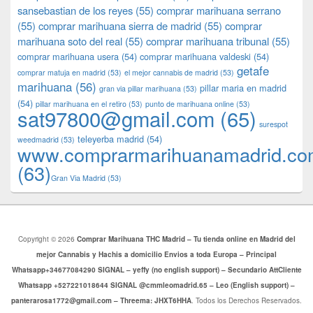
sansebastian de los reyes
(55)
comprar marihuana serrano
(55)
comprar marihuana sierra de madrid
(55)
comprar
marihuana soto del real
(55)
comprar marihuana tribunal
(55)
comprar marihuana usera
(54)
comprar marihuana valdeski
(54)
getafe
comprar matuja en madrid
(53)
el mejor cannabis de madrid
(53)
marihuana
(56)
pillar maria en madrid
gran via pillar marihuana
(53)
(54)
pillar marihuana en el retiro
(53)
punto de marihuana online
(53)
sat97800@gmail.com
(65)
surespot
teleyerba madrid
(54)
weedmadrid
(53)
www.comprarmarihuanamadrid.c
(63)
​​Gran Via Madrid
(53)
Copyright © 2026
Comprar Marihuana THC Madrid – Tu tienda online en Madrid del
mejor Cannabis y Hachis a domicilio Envios a toda Europa – Principal
Whatsapp+34677084290 SIGNAL – yeffy (no english support) – Secundario AttCliente
Whatsapp +527221018644 SIGNAL @cmmleomadrid.65 – Leo (English support) –
panterarosa1772@gmail.com – Threema: JHXT6HHA
. Todos los Derechos Reservados.