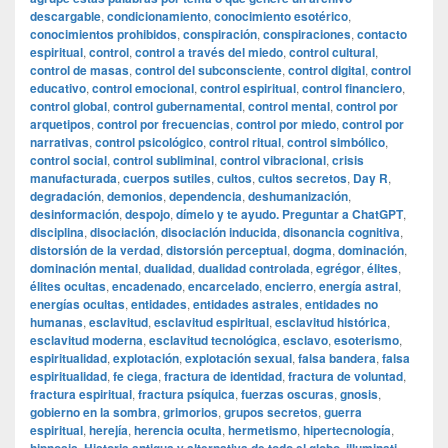
descargable
,
condicionamiento
,
conocimiento esotérico
,
conocimientos prohibidos
,
conspiración
,
conspiraciones
,
contacto
espiritual
,
control
,
control a través del miedo
,
control cultural
,
control de masas
,
control del subconsciente
,
control digital
,
control
educativo
,
control emocional
,
control espiritual
,
control financiero
,
control global
,
control gubernamental
,
control mental
,
control por
arquetipos
,
control por frecuencias
,
control por miedo
,
control por
narrativas
,
control psicológico
,
control ritual
,
control simbólico
,
control social
,
control subliminal
,
control vibracional
,
crisis
manufacturada
,
cuerpos sutiles
,
cultos
,
cultos secretos
,
Day R
,
degradación
,
demonios
,
dependencia
,
deshumanización
,
desinformación
,
despojo
,
dímelo y te ayudo. Preguntar a ChatGPT
,
disciplina
,
disociación
,
disociación inducida
,
disonancia cognitiva
,
distorsión de la verdad
,
distorsión perceptual
,
dogma
,
dominación
,
dominación mental
,
dualidad
,
dualidad controlada
,
egrégor
,
élites
,
élites ocultas
,
encadenado
,
encarcelado
,
encierro
,
energía astral
,
energías ocultas
,
entidades
,
entidades astrales
,
entidades no
humanas
,
esclavitud
,
esclavitud espiritual
,
esclavitud histórica
,
esclavitud moderna
,
esclavitud tecnológica
,
esclavo
,
esoterismo
,
espiritualidad
,
explotación
,
explotación sexual
,
falsa bandera
,
falsa
espiritualidad
,
fe ciega
,
fractura de identidad
,
fractura de voluntad
,
fractura espiritual
,
fractura psíquica
,
fuerzas oscuras
,
gnosis
,
gobierno en la sombra
,
grimorios
,
grupos secretos
,
guerra
espiritual
,
herejía
,
herencia oculta
,
hermetismo
,
hipertecnología
,
,
,
,