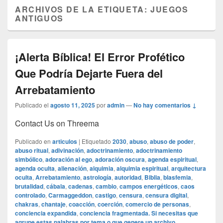
ARCHIVOS DE LA ETIQUETA:
JUEGOS
ANTIGUOS
¡Alerta Bíblica! El Error Profético
Que Podría Dejarte Fuera del
Arrebatamiento
Publicado el
agosto 11, 2025
por
admin
—
No hay comentarios ↓
Contact Us on Threema
Publicado en
articulos
|
Etiquetado
2030
,
abuso
,
abuso de poder
,
abuso ritual
,
adivinación
,
adoctrinamiento
,
adoctrinamiento
simbólico
,
adoración al ego
,
adoración oscura
,
agenda espiritual
,
agenda oculta
,
alienación
,
alquimia
,
alquimia espiritual
,
arquitectura
oculta
,
Arrebatamiento
,
astrología
,
autoridad
,
Biblia
,
blasfemia
,
brutalidad
,
cábala
,
cadenas
,
cambio
,
campos energéticos
,
caos
controlado
,
Carmaggeddon
,
castigo
,
censura
,
censura digital
,
chakras
,
chantaje
,
coacción
,
coerción
,
comercio de personas
,
conciencia expandida
,
conciencia fragmentada. Si necesitas que
agrupe estas palabras por tema o que genere un archivo