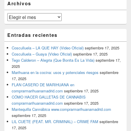
Archivos
lateral
primaria
Archivos
Entradas recientes
Cosculluela – LA QUE HAY (Video Oficial)
septiembre 17, 2025
Cosculluela – Guaya (Video Oficial)
septiembre 17, 2025
Tego Calderon – Alegria (Que Bonita Es La Vida)
septiembre 17,
2025
Marihuana en la cocina: usos y potenciales riesgos
septiembre
17, 2025
FLAN CASERO DE MARIHUANA en
comprarmarihuanamadrid.com
septiembre 17, 2025
CÓMO HACER GALLETAS DE CANNABIS
comprarmarihuanamadrid.com
septiembre 17, 2025
Mantequilla Cannábica www.comprarmarihuanamadrid.com
septiembre 17, 2025
LIL CUETE (FEAT. MR. CRIMINAL) – CRIME FAM
septiembre
17, 2025