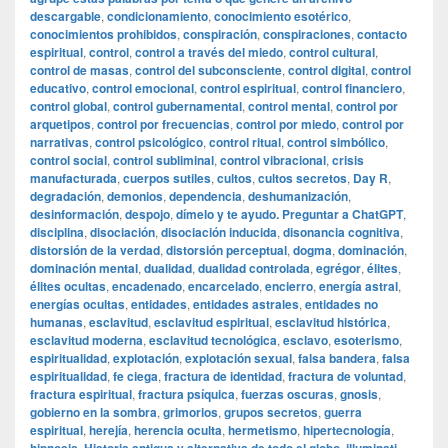
descargable
,
condicionamiento
,
conocimiento esotérico
,
conocimientos prohibidos
,
conspiración
,
conspiraciones
,
contacto
espiritual
,
control
,
control a través del miedo
,
control cultural
,
control de masas
,
control del subconsciente
,
control digital
,
control
educativo
,
control emocional
,
control espiritual
,
control financiero
,
control global
,
control gubernamental
,
control mental
,
control por
arquetipos
,
control por frecuencias
,
control por miedo
,
control por
narrativas
,
control psicológico
,
control ritual
,
control simbólico
,
control social
,
control subliminal
,
control vibracional
,
crisis
manufacturada
,
cuerpos sutiles
,
cultos
,
cultos secretos
,
Day R
,
degradación
,
demonios
,
dependencia
,
deshumanización
,
desinformación
,
despojo
,
dímelo y te ayudo. Preguntar a ChatGPT
,
disciplina
,
disociación
,
disociación inducida
,
disonancia cognitiva
,
distorsión de la verdad
,
distorsión perceptual
,
dogma
,
dominación
,
dominación mental
,
dualidad
,
dualidad controlada
,
egrégor
,
élites
,
élites ocultas
,
encadenado
,
encarcelado
,
encierro
,
energía astral
,
energías ocultas
,
entidades
,
entidades astrales
,
entidades no
humanas
,
esclavitud
,
esclavitud espiritual
,
esclavitud histórica
,
esclavitud moderna
,
esclavitud tecnológica
,
esclavo
,
esoterismo
,
espiritualidad
,
explotación
,
explotación sexual
,
falsa bandera
,
falsa
espiritualidad
,
fe ciega
,
fractura de identidad
,
fractura de voluntad
,
fractura espiritual
,
fractura psíquica
,
fuerzas oscuras
,
gnosis
,
gobierno en la sombra
,
grimorios
,
grupos secretos
,
guerra
espiritual
,
herejía
,
herencia oculta
,
hermetismo
,
hipertecnología
,
,
,
,