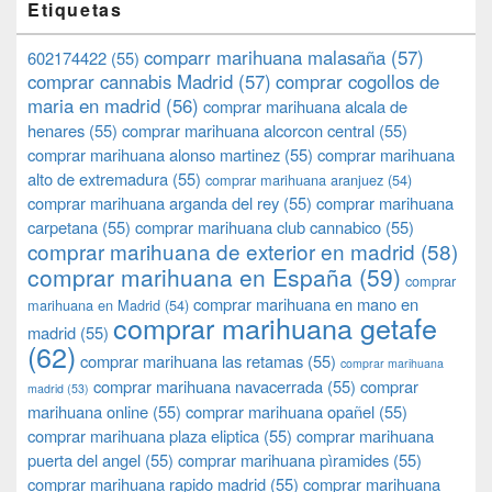
Etiquetas
comparr marihuana malasaña
(57)
602174422
(55)
comprar cannabis Madrid
(57)
comprar cogollos de
maria en madrid
(56)
comprar marihuana alcala de
henares
(55)
comprar marihuana alcorcon central
(55)
comprar marihuana alonso martinez
(55)
comprar marihuana
alto de extremadura
(55)
comprar marihuana aranjuez
(54)
comprar marihuana arganda del rey
(55)
comprar marihuana
carpetana
(55)
comprar marihuana club cannabico
(55)
comprar marihuana de exterior en madrid
(58)
comprar marihuana en España
(59)
comprar
comprar marihuana en mano en
marihuana en Madrid
(54)
comprar marihuana getafe
madrid
(55)
(62)
comprar marihuana las retamas
(55)
comprar marihuana
comprar marihuana navacerrada
(55)
comprar
madrid
(53)
marihuana online
(55)
comprar marihuana opañel
(55)
comprar marihuana plaza eliptica
(55)
comprar marihuana
puerta del angel
(55)
comprar marihuana pìramides
(55)
comprar marihuana rapido madrid
(55)
comprar marihuana