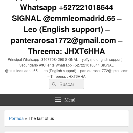
Whatsapp +527221018644
SIGNAL @cmmleomadrid.65 –
Leo (English support) –
panterarosa1772@gmail.com –
Threema: JHXT6HHA
Principal Whatsapp+34677084290 SIGNAL – yeffy (no english support) –
Secundario AttCliente Whatsapp +527221018644 SIGNAL
@cmmleomadrid.65 – Leo (English support) – panterarosa1772@gmail.com
– Threema: JHXT6HHA
Buscar
Buscar
por:
Menú
Portada
»
The last of us