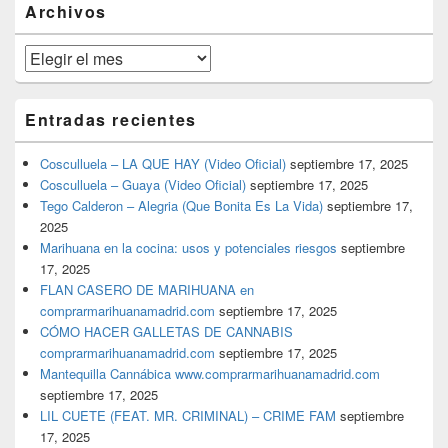
Archivos
lateral
primaria
Archivos
Entradas recientes
Cosculluela – LA QUE HAY (Video Oficial)
septiembre 17, 2025
Cosculluela – Guaya (Video Oficial)
septiembre 17, 2025
Tego Calderon – Alegria (Que Bonita Es La Vida)
septiembre 17,
2025
Marihuana en la cocina: usos y potenciales riesgos
septiembre
17, 2025
FLAN CASERO DE MARIHUANA en
comprarmarihuanamadrid.com
septiembre 17, 2025
CÓMO HACER GALLETAS DE CANNABIS
comprarmarihuanamadrid.com
septiembre 17, 2025
Mantequilla Cannábica www.comprarmarihuanamadrid.com
septiembre 17, 2025
LIL CUETE (FEAT. MR. CRIMINAL) – CRIME FAM
septiembre
17, 2025