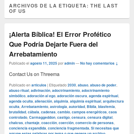
ARCHIVOS DE LA ETIQUETA:
THE LAST
OF US
¡Alerta Bíblica! El Error Profético
Que Podría Dejarte Fuera del
Arrebatamiento
Publicado el
agosto 11, 2025
por
admin
—
No hay comentarios ↓
Contact Us on Threema
Publicado en
articulos
|
Etiquetado
2030
,
abuso
,
abuso de poder
,
abuso ritual
,
adivinación
,
adoctrinamiento
,
adoctrinamiento
simbólico
,
adoración al ego
,
adoración oscura
,
agenda espiritual
,
agenda oculta
,
alienación
,
alquimia
,
alquimia espiritual
,
arquitectura
oculta
,
Arrebatamiento
,
astrología
,
autoridad
,
Biblia
,
blasfemia
,
brutalidad
,
cábala
,
cadenas
,
cambio
,
campos energéticos
,
caos
controlado
,
Carmaggeddon
,
castigo
,
censura
,
censura digital
,
chakras
,
chantaje
,
coacción
,
coerción
,
comercio de personas
,
conciencia expandida
,
conciencia fragmentada. Si necesitas que
agrupe estas palabras por tema o que genere un archivo