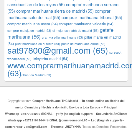
sansebastian de los reyes
(55)
comprar marihuana serrano
(55)
comprar marihuana sierra de madrid
(55)
comprar
marihuana soto del real
(55)
comprar marihuana tribunal
(55)
comprar marihuana usera
(54)
comprar marihuana valdeski
(54)
getafe
comprar matuja en madrid
(53)
el mejor cannabis de madrid
(53)
marihuana
(56)
pillar maria en madrid
gran via pillar marihuana
(53)
(54)
pillar marihuana en el retiro
(53)
punto de marihuana online
(53)
sat97800@gmail.com
(65)
surespot
teleyerba madrid
(54)
weedmadrid
(53)
www.comprarmarihuanamadrid.c
(63)
​​Gran Via Madrid
(53)
Copyright © 2026
Comprar Marihuana THC Madrid – Tu tienda online en Madrid del
mejor Cannabis y Hachis a domicilio Envios a toda Europa – Principal
Whatsapp+34677084290 SIGNAL – yeffy (no english support) – Secundario AttCliente
Whatsapp +527221018644 SIGNAL @cmmleomadrid.65 – Leo (English support) –
panterarosa1772@gmail.com – Threema: JHXT6HHA
. Todos los Derechos Reservados.