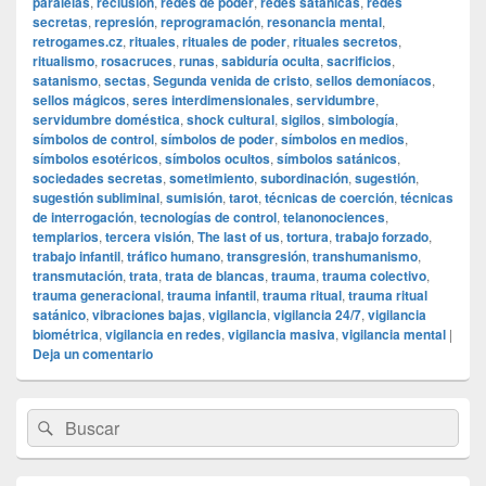
paralelas
,
reclusión
,
redes de poder
,
redes satánicas
,
redes
secretas
,
represión
,
reprogramación
,
resonancia mental
,
retrogames.cz
,
rituales
,
rituales de poder
,
rituales secretos
,
ritualismo
,
rosacruces
,
runas
,
sabiduría oculta
,
sacrificios
,
satanismo
,
sectas
,
Segunda venida de cristo
,
sellos demoníacos
,
sellos mágicos
,
seres interdimensionales
,
servidumbre
,
servidumbre doméstica
,
shock cultural
,
sigilos
,
simbología
,
símbolos de control
,
símbolos de poder
,
símbolos en medios
,
símbolos esotéricos
,
símbolos ocultos
,
símbolos satánicos
,
sociedades secretas
,
sometimiento
,
subordinación
,
sugestión
,
sugestión subliminal
,
sumisión
,
tarot
,
técnicas de coerción
,
técnicas
de interrogación
,
tecnologías de control
,
telanonociences
,
templarios
,
tercera visión
,
The last of us
,
tortura
,
trabajo forzado
,
trabajo infantil
,
tráfico humano
,
transgresión
,
transhumanismo
,
transmutación
,
trata
,
trata de blancas
,
trauma
,
trauma colectivo
,
trauma generacional
,
trauma infantil
,
trauma ritual
,
trauma ritual
satánico
,
vibraciones bajas
,
vigilancia
,
vigilancia 24/7
,
vigilancia
biométrica
,
vigilancia en redes
,
vigilancia masiva
,
vigilancia mental
|
Deja un comentario
El
Buscar
Buscar
área
por:
de
widget
barra